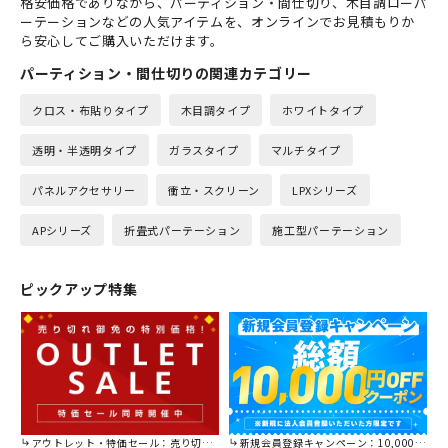
格安価格でありながら、パーティション・間仕切り、木目調ローパ
ーテーションなどの人気アイテムを、オンラインでお見積もりか
ら安心してご購入いただけます。
パーティション・間仕切りの関連カテゴリー
クロス・布貼りタイプ
木目調タイプ
ホワイトタイプ
透明・半透明タイプ
ガラスタイプ
マルチタイプ
パネルアクセサリー
衝立・スクリーン
LPXシリーズ
APシリーズ
折畳式パーテーション
施工型パーテーション
ピックアップ特集
アウトレット・特価セール：売り切れ御免の特別価格！
新規会員登録キャンペーン：10,000円OFFクーポン進呈中！