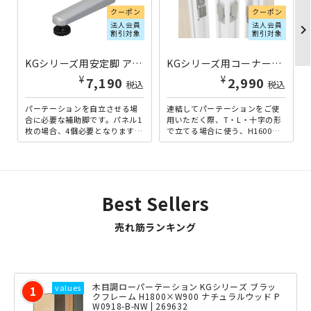
クーポン
クーポン
法人会員
法人会員
chevron_righ
割引対象
割引対象
KGシリーズ用安定脚 アジャスタータイプ 4個セット シルバー PN-AK-04SET-SL | 269773
KGシリーズ用コーナーポールH1600 ホワイト PN-P1600-WH | 269761
¥
¥
7,190
2,990
税込
税込
パーテーションを自立させる場
連結してパーテーションをご使
合に必要な補助脚です。パネル1
用いただく際、T・L・十字の形
枚の場合、4個必要となります。
で立てる場合に使う、H1600用
意外と重量のあるローパーテー
コーナーポールです。コーナー
ションをしっかり支えます...
ごとに、1本必要です。...
Best Sellers
売れ筋ランキング
木目調ローパーテーション KGシリーズ ブラッ
クフレーム H1800×W900 ナチュラルウッド P
W0918-B-NW | 269632