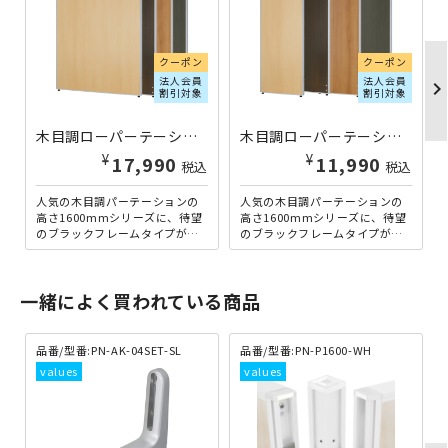
クーポン
クーポン
法人会員
法人会員
chevron_righ
割引対象
割引対象
木目調ローパーテーション KGシリーズ シルバーフレーム H1600×W1200 メープル PW1216-S-MP | 269481
木目調ローパーテーション KGシリーズ シルバーフレーム H1600×W600 メープル PW0616-S-MP | 269479
¥
¥
17,990
11,990
税込
税込
人気の木目調パーテーションの
人気の木目調パーテーションの
高さ1600mmシリーズに、待望
高さ1600mmシリーズに、待望
のブラックフレームタイプが新
のブラックフレームタイプが新
登場。自然な風合いがオフィス
登場。自然な風合いがオフィス
に落ち着きを与える木目調...
に落ち着きを与える木目調...
一緒によく買われている商品
品番/型番:PN-AK-04SET-SL
品番/型番:PN-P1600-WH