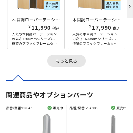
法人会員
法人会員
chevron_right
割引対象
割引対象
木目調ローパーテーション KGシリーズ H1600×W600 メープル
木目調ローパーテーション KGシリーズ H1600×W1200 メープル
¥
¥
11,990
17,990
税込
税込
人気の木目調パーテーション
人気の木目調パーテーション
の高さ1600mmシリーズに、
の高さ1600mmシリーズに、
待望のブラックフレームタイ
待望のブラックフレームタイ
プが新登場。自然な風合いが
プが新登場。自然な風合いが
オフィスに落ち着きを与える
オフィスに落ち着きを与える
木目調...
木目調...
もっと見る
関連商品やオプションパーツ
品番/型番:
PN-AK
販売中
品番/型番:
Z-A005
販売中