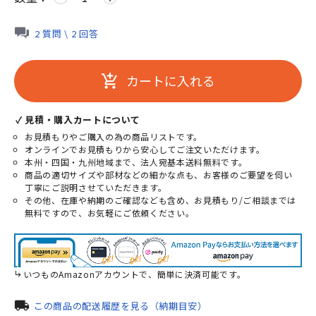
2 質問 \ 2 回答
カートに入れる
add_shopping_cart
✓ 見積・購入カートについて
お見積もりやご購入の為の商品リストです。
オンラインでお見積もりから安心してご注文いただけます。
本州・四国・九州地域まで、法人宛基本送料無料です。
商品の適切サイズや部材などの細かな点も、お客様のご要望を伺い
丁寧にご説明させていただきます。
その他、在庫や納期のご確認なども含め、お見積もり/ご相談までは
無料ですので、お気軽にご依頼ください。
いつものAmazonアカウントで、簡単に決済可能です。
local_shipping
この商品の配送履歴を見る（納期目安）