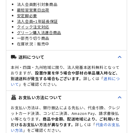
法人会員割引対象商品
最短翌営業日出荷
安定脚必要
法人会員+1年延長保証
クイック注文対応
グリーン購入法適合商品
一部売り切り商品
販売中
expand_less
送料について
local_shipping
本州・四国・九州地域に限り、法人宛基本送料無料となって
おりますが、
設置作業を伴う場合や部材の単品購入時など、
別途送料が発生する場合もございます。
詳しくは「
送料につ
いて
」をご確認ください。
expand_less
お支払い方法について
point_of_sale
お支払い方法は、銀行振込による先払い、代金引換、クレジ
ットカード決済、コンビニ決済、Amazon Pay、請求書後払
い等となります。
商品や金額、配送地域により、ご利用いた
だけるお支払い方法が異なります。
詳しくは「
代金のお支払
い方法
」をご確認ください。