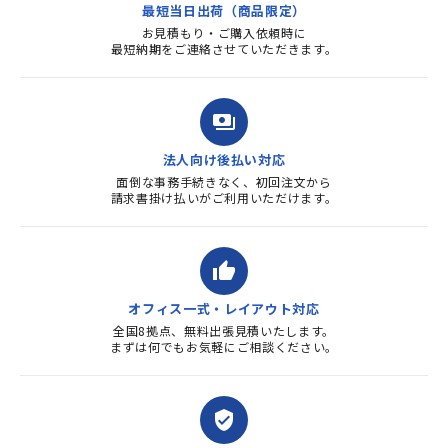
最短当日出荷（商品限定）
よろしくお...
お見積もり・ご購入依頼時に
最短納期をご連絡させていただきます。
payments
法人向け後払い対応
面倒な事務手続きなく、初回注文から
請求書掛け払いがご利用いただけます。
thumb_up
オフィス一式・レイアウト対応
全国8拠点、無料出張見積いたします。
まずは何でもお気軽にご相談ください。
verified_user