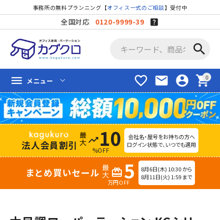
事務所の無料プランニング【
オフィス一式のご相談
】受付中
全国対応
0120-9999-39
search
favorite_border
mail
account_circle
shopping_cart
menu
メニュー
10
会社名・屋号をお持ちの方へ
trending_up
法人会員割引
ログイン状態で、いつでも適用
%OFF
5
8月6日(木) 10:30 から
まとめ買いセール
redeem
8月11日(火) 1:59 まで
万円OFF