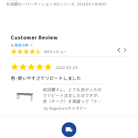
木目調ローパーテーション KGシリーズ（H1600×W900）
Customer Review
Reviews
お客様の声 →
Carousel
carousel
4.4
9019 レビュー
arrows
star
rating
5.0
2022-02-24
star
rating
色･使いやすさでリピートしました
前回購入し、とても良かったの
でリピート注文したのですが、
色（チーク）を間違って「ナチ
ュラル」としてしまいました。
Kagukuroカスタマー
注文確定時に気付き、変更メー
ルを送ると直ぐに対応ください
ました。商品到着も早く、品
local_shipping
質・使いやすさで満足していま
す。また、リピートするときは