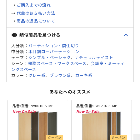
→
ご購入までの流れ
→
代金のお支払い方法
→
商品の返品について
expand_less
類似商品を見つける
view_carousel
大分類：
パーティション・間仕切り
中分類：
木目調ローパーテーション
テーマ：
シンプル・ベーシック
、
ナチュラルテイスト
シーン：
執務スペース・ワークスペース
、
会議室・ミーティ
ングスペース
カラー：
グレー系
、
ブラウン系
、
カーキ系
あなたへのオススメ
品番/型番:
PW0616-S-MP
品番/型番:
PW1216-S-MP
クーポン
クーポン