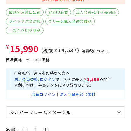
最短翌営業日出荷
安定脚必要
法人会員+1年延長保証
クイック注文対応
グリーン購入法適合商品
一部売り切り商品
¥15,990
¥14,537
（税抜
）
消費税について
標準価格
オープン価格
✓ 会社名・屋号をお持ちの方へ
※
法人会員登録/ログイン
で、さらに最大
¥1,599
OFF
※割引率は、会員ランクにより異なります。
会員ログイン
｜
法人会員登録（無料）
数量：
remove
add