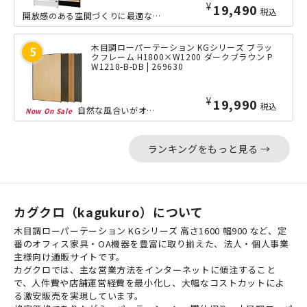
¥
19,490
税込
開放感のある空間づくりに最適な、高さ1600mmのラダーパーテーションです。木目...
木目調ローパーテーション KGシリーズ ブラッ
クフレーム H1800×W1200 ダークブラウン P
W1218-B-DB | 269630
¥
19,990
税込
自然な風合いがオフィスに落ち着きを与える木目調パネルを、選べる木目タイプも豊富に...
ランキングをもっと見る →
カグクロ（kagukuro）について
木目調ローパーテーション KGシリーズ 高さ1600 幅900 など、定
番のオフィス家具・OA機器を豊富に取り揃えた、法人・個人事業
主様向け通販サイトです。
カグクロでは、主な営業方法をインターネットに傾注すること
で、人件費や店舗運営経費を最小化し、大幅なコストカットによ
る激安販売を実現しています。