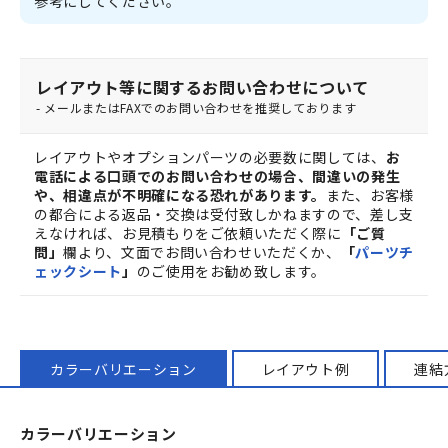
参考にしてください。
レイアウト等に関するお問い合わせについて
- メールまたはFAXでのお問い合わせを推奨しております
レイアウトやオプションパーツの必要数に関しては、
お
電話による口頭でのお問い合わせの場合、間違いの発生
や、相違点が不明確になる恐れがあります。
また、お客様
の都合による返品・交換は受付致しかねますので、差し支
えなければ、お見積もりをご依頼いただく際に
「ご質
問」
欄より、文面でお問い合わせいただくか、
「
パーツチ
ェックシート
」
のご使用をお勧め致します。
カラーバリエーション
レイアウト例
連結
カラーバリエーション