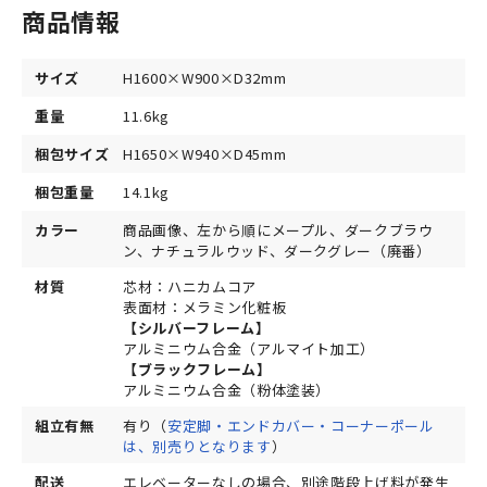
商品情報
サイズ
H1600×W900×D32mm
重量
11.6kg
梱包サイズ
H1650×W940×D45mm
梱包重量
14.1kg
カラー
商品画像、左から順にメープル、ダークブラウ
ン、ナチュラルウッド、ダークグレー（廃番）
材質
芯材：ハニカムコア
表面材：メラミン化粧板
【シルバーフレーム】
アルミニウム合金（アルマイト加工）
【ブラックフレーム】
アルミニウム合金（粉体塗装）
組立有無
有り（
安定脚・エンドカバー・コーナーポール
は、別売りとなります
）
配送
エレベーターなしの場合、別途階段上げ料が発生