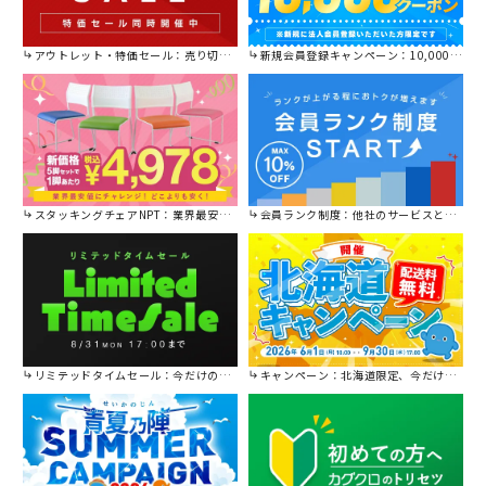
アウトレット・特価セール：売り切れ御免の特別価格！
新規会員登録キャンペーン：10,000円OFFクーポン進呈中！
スタッキングチェアNPT：業界最安値に挑戦！
会員ランク制度：他社のサービスと比較してください。
リミテッドタイムセール：今だけの限定セール。
キャンペーン：北海道限定、今だけ送料無料！