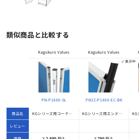
類似商品と比較する
Kagukuro Values
Kagukuro Values
✓ 表示中
PN-P1600-SL
PN32-P1600-EC-BK
商品名
KGシリーズ用コーナーポール H1600
KGシリーズ用エンドカバー H1600
レビュー
価格
¥
2,990
税込
¥
790
税込