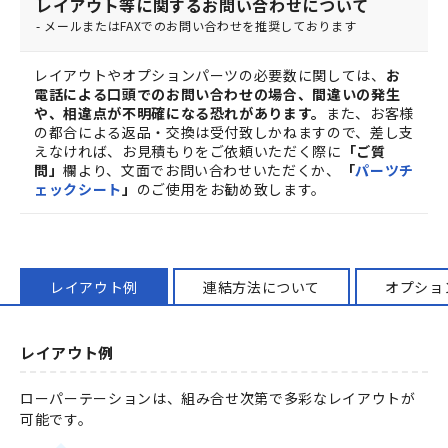
レイアウト等に関するお問い合わせについて
- メールまたはFAXでのお問い合わせを推奨しております
レイアウトやオプションパーツの必要数に関しては、
お
電話による口頭でのお問い合わせの場合、間違いの発生
や、相違点が不明確になる恐れがあります。
また、お客様
の都合による返品・交換は受付致しかねますので、差し支
えなければ、お見積もりをご依頼いただく際に
「ご質
問」
欄より、文面でお問い合わせいただくか、
「
パーツチ
ェックシート
」
のご使用をお勧め致します。
レイアウト例
連結方法について
オプショ
レイアウト例
ローパーテーションは、組み合せ次第で多彩なレイアウトが
可能です。