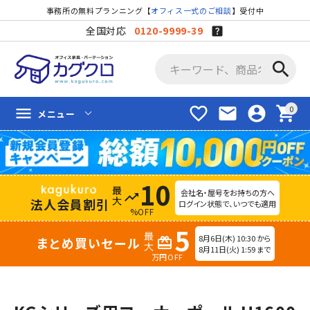
事務所の無料プランニング【
オフィス一式のご相談
】受付中
全国対応
0120-9999-39
search
favorite_border
mail
account_circle
shopping_cart
menu
メニュー
10
会社名・屋号をお持ちの方へ
trending_up
法人会員割引
ログイン状態で、いつでも適用
%OFF
5
8月6日(木) 10:30 から
まとめ買いセール
redeem
8月11日(火) 1:59 まで
万円OFF