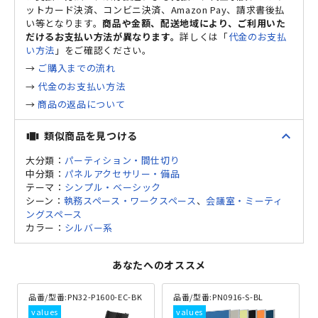
ットカード決済、コンビニ決済、Amazon Pay、請求書後払
い等となります。
商品や金額、配送地域により、ご利用いた
だけるお支払い方法が異なります。
詳しくは「
代金のお支払
い方法
」をご確認ください。
→
ご購入までの流れ
→
代金のお支払い方法
→
商品の返品について
expand_less
類似商品を見つける
view_carousel
大分類：
パーティション・間仕切り
中分類：
パネルアクセサリー・備品
テーマ：
シンプル・ベーシック
シーン：
執務スペース・ワークスペース
、
会議室・ミーティ
ングスペース
カラー：
シルバー系
あなたへのオススメ
品番/型番:
PN32-P1600-EC-BK
品番/型番:
PN0916-S-BL