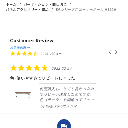
ホーム
パーティション・間仕切り
パネルアクセサリー・備品
KGシリーズ用コーナーポール H1600
Customer Review
Reviews
お客様の声 →
Carousel
carousel
4.4
9019 レビュー
arrows
star
rating
5.0
2022-02-24
star
rating
色･使いやすさでリピートしました
前回購入し、とても良かったの
でリピート注文したのですが、
色（チーク）を間違って「ナチ
ュラル」としてしまいました。
Kagukuroカスタマー
注文確定時に気付き、変更メー
ルを送ると直ぐに対応ください
ました。商品到着も早く、品
local_shipping
質・使いやすさで満足していま