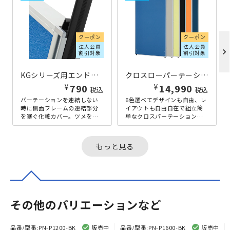
クーポン
クーポン
法人会員
法人会員
chevron_right
割引対象
割引対象
KGシリーズ用エンドカバー H1600
クロスローパーテーション KGシリーズ H1600×W900 ブルー
¥
¥
790
14,990
税込
税込
パーテーションを連結しない
6色選べてデザインも自由、レ
時に側面フレームの連結部分
イアウトも自由自在で組立簡
を塞ぐ化粧カバー。ツメをは
単なクロスパーテーションの
ずしエンドカバーを装着する
決定版です。立った時に、目
ことで、安心してご利用いた
線と同じ高さくらいまでの高
だけます。...
さになる...
もっと見る
その他のバリエーションなど
品番/型番:
PN-P1200-BK
販売中
品番/型番:
PN-P1600-BK
販売中