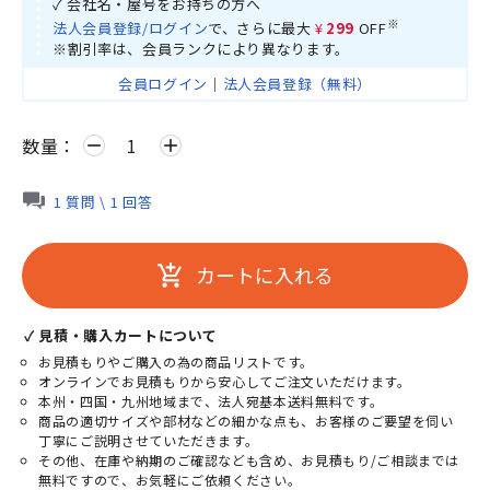
✓ 会社名・屋号をお持ちの方へ
※
法人会員登録/ログイン
で、さらに最大
¥299
OFF
※割引率は、会員ランクにより異なります。
会員ログイン
｜
法人会員登録（無料）
数量：
remove
add
1 質問 \ 1 回答
カートに入れる
add_shopping_cart
✓ 見積・購入カートについて
お見積もりやご購入の為の商品リストです。
オンラインでお見積もりから安心してご注文いただけます。
本州・四国・九州地域まで、法人宛基本送料無料です。
商品の適切サイズや部材などの細かな点も、お客様のご要望を伺い
丁寧にご説明させていただきます。
その他、在庫や納期のご確認なども含め、お見積もり/ご相談までは
無料ですので、お気軽にご依頼ください。