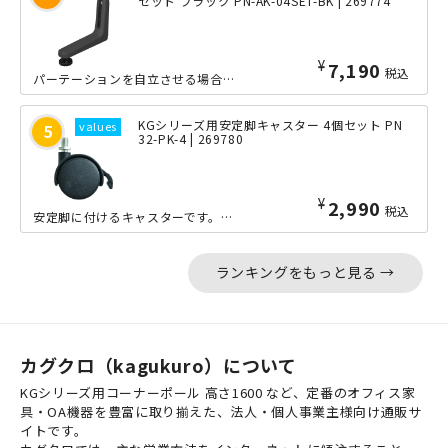
セット ブラック PN-AK-04SET-BK | 269774
¥
7,190
税込
パーテーションを自立させる場合に必要な補助脚です。パネル1枚の場合、4個必要とな...
KGシリーズ用安定脚キャスター 4個セット PN
32-PK-4 | 269780
¥
2,990
税込
安定脚に付けるキャスターです。安定脚1個ごとに1個必要です。なお、キャスターを使...
ランキングをもっと見る →
カグクロ（kagukuro）について
KGシリーズ用コーナーポール 高さ1600 など、定番のオフィス家
具・OA機器を豊富に取り揃えた、法人・個人事業主様向け通販サ
イトです。