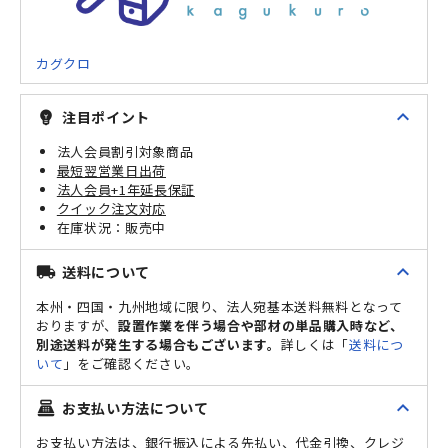
カグクロ
expand_less
注目ポイント
emoji_objects
法人会員割引対象商品
最短翌営業日出荷
法人会員+1年延長保証
クイック注文対応
販売中
expand_less
送料について
local_shipping
本州・四国・九州地域に限り、法人宛基本送料無料となって
おりますが、
設置作業を伴う場合や部材の単品購入時など、
別途送料が発生する場合もございます。
詳しくは「
送料につ
いて
」をご確認ください。
expand_less
お支払い方法について
point_of_sale
お支払い方法は、銀行振込による先払い、代金引換、クレジ