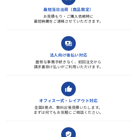
す。また、リピートするときは
最短当日出荷（商品限定）
よろしくお...
お見積もり・ご購入依頼時に
最短納期をご連絡させていただきます。
payments
法人向け後払い対応
面倒な事務手続きなく、初回注文から
請求書掛け払いがご利用いただけます。
thumb_up
オフィス一式・レイアウト対応
全国8拠点、無料出張見積いたします。
まずは何でもお気軽にご相談ください。
verified_user