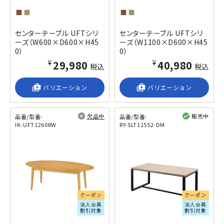
センターテーブル UFTシリ
センターテーブル UFTシリ
ーズ（W600×D600×H45
ーズ（W1100×D600×H45
0）
0）
¥29,980
¥40,980
税込
税込
shop_2
バリエーション
shop_2
バリエーション
欠品中
販売中
品番/型番:
品番/型番:
IK-UFT1260RW
RY-SLT11552-DM
閲覧済み
閲覧済み
クーポン
クーポン
法人会員
法人会員
割引対象
割引対象