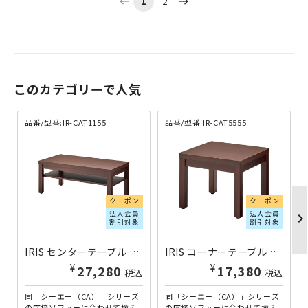
1
2
west
east
このカテゴリーで人気
品番/型番:IR-CAT1155
品番/型番:IR-CAT5555
クーポン
クーポン
法人会員
法人会員
chevron_righ
割引対象
割引対象
IRIS センターテーブル CAシリーズ IR-CAT1155 | 596201
IRIS コーナーテーブル CAシリーズ IR-CAT5555 | 596202
¥
¥
27,280
17,380
税込
税込
同「シーエー（CA）」シリーズ
同「シーエー（CA）」シリーズ
の応接ソファーに合わせて揃え
の応接ソファーに合わせて揃え