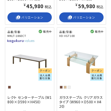
¥45,980
¥59,980
税込
税込
shop_2
バリエーション
shop_2
バリエーション
販売中
販売中
品番/型番:
品番/型番:
MKLT-1860CT
VD-VGT100
閲覧済み
閲覧済み
クーポン
クーポン
法人会員
法人会員
割引対象
割引対象
レクト センターテーブル（W1
ガラステーブル クリアガラス
800×D590×H450）
タイプ（W960×D500×H4
20）