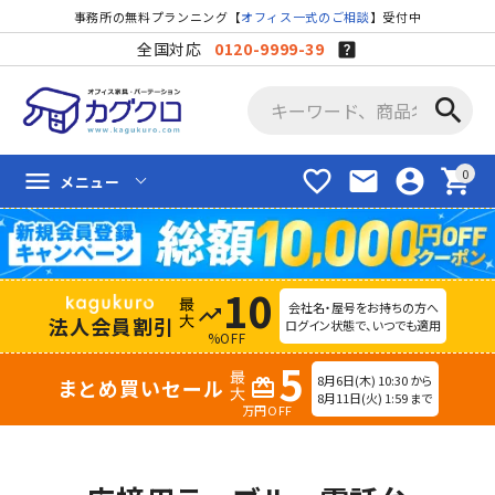
事務所の無料プランニング【
オフィス一式のご相談
】受付中
全国対応
0120-9999-39
search
favorite_border
mail
account_circle
shopping_cart
menu
メニュー
10
会社名・屋号をお持ちの方へ
trending_up
法人会員割引
ログイン状態で、いつでも適用
%OFF
5
8月6日(木) 10:30 から
まとめ買いセール
redeem
8月11日(火) 1:59 まで
万円OFF