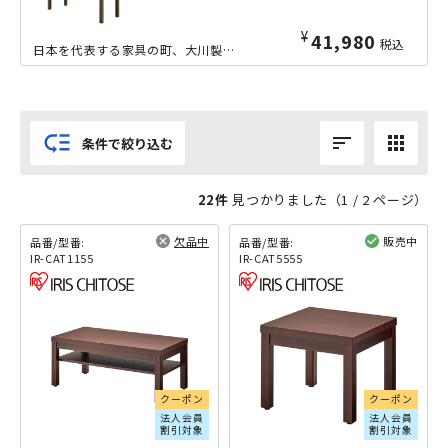
¥
41,980
税込
日本を代表する家具の町、大川製のW1200×D445mmサイズの応接用センターテーブルです。高さ450mmは、応接ソファーに座りながら使うのに最適な高さとなっております。現代的なオフィス家具づくりに伝...
low_priority
sort
apps
条件で絞り込む
22件
見つかりました（
1
/ 2 ページ）
欠品中
販売中
品番/型番:
品番/型番:
IR-CAT1155
IR-CAT5555
閲覧済み
閲覧済み
クーポン
クーポン
法人会員
法人会員
割引対象
割引対象