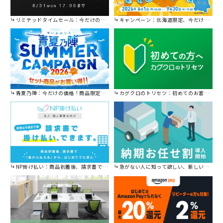
リミテッドタイムセール：今だけの限定セール。
キャンペーン：北海道限定、今だけ送料無料！
青夏乃陣：今だけの価格！商品限定セール開催中です。
カグクロのトリセツ：初めてのお客様はこちら。
NP掛け払い：商品到着後、請求書で後から払えます。
急がない人に知って欲しい、新しい割引を始めました。