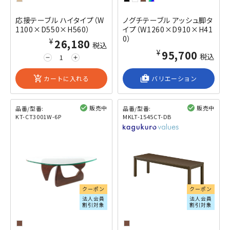
応接テーブル ハイタイプ（W
ノグチテーブル アッシュ脚タ
1100×D550×H560）
イプ（W1260×D910×H41
0）
¥26,180
税込
¥95,700
税込
remove
add
add_shopping_cart
カートに入れる
shop_2
バリエーション
販売中
販売中
品番/型番:
品番/型番:
KT-CT3001W-6P
MKLT-1545CT-DB
閲覧済み
閲覧済み
クーポン
クーポン
法人会員
法人会員
割引対象
割引対象