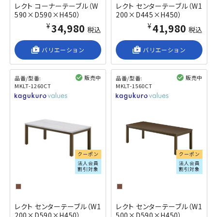
レクト コーナーテーブル（W
レクト センターテーブル（W1
590×D590×H450）
200×D445×H450）
¥34,980
¥41,980
税込
税込
shop_2
バリエーション
shop_2
バリエーション
販売中
販売中
品番/型番:
品番/型番:
MKLT-1260CT
MKLT-1560CT
閲覧済み
閲覧済み
クーポン
クーポン
法人会員
法人会員
割引対象
割引対象
レクト センターテーブル（W1
レクト センターテーブル（W1
200×D590×H450）
500×D590×H450）