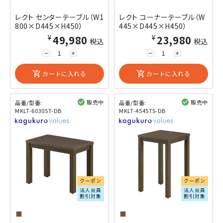
レクト センターテーブル（W1
レクト コーナーテーブル（W
800×D445×H450）
445×D445×H450）
¥49,980
¥23,980
税込
税込
remove
add
remove
add
add_shopping_cart
カートに入れる
add_shopping_cart
カートに入れる
販売中
販売中
品番/型番:
品番/型番:
MKLT-6030ST-DB
MKLT-4545TS-DB
閲覧済み
閲覧済み
クーポン
クーポン
法人会員
法人会員
割引対象
割引対象