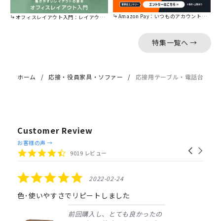
Amazon Pay：いつものアカウントで簡単に決済可能。
オフィスレイアウト入門：レイアウトの基本をご紹介。
特集一覧へ →
ホーム
応接・役員家具・ソファー
応接用テーブル・電話台
Customer Review
Reviews
お客様の声 →
Carousel
carousel
4.4
9019 レビュー
arrows
star
rating
5.0
2022-02-24
star
rating
色･使いやすさでリピートしました
前回購入し、とても良かったの