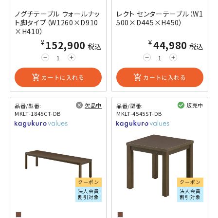
ノグチテーブル ウォールナッ
レクト センターテーブル（W1
ト脚タイプ（W1260×D910
500×D445×H450）
×H410）
¥152,900
¥44,980
税込
税込
remove
add
remove
add
add_shopping_cart
カートに入れる
add_shopping_cart
カートに入れる
欠品中
販売中
品番/型番:
品番/型番:
MKLT-1845CT-DB
MKLT-4545ST-DB
閲覧済み
閲覧済み
クーポン
クーポン
法人会員
法人会員
割引対象
割引対象