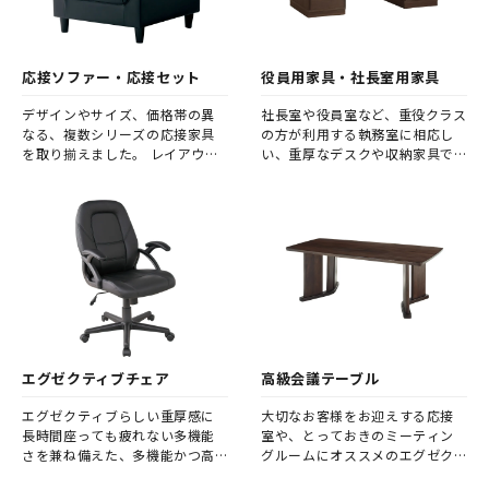
応接ソファー・応接セット
役員用家具・社長室用家具
デザインやサイズ、価格帯の異
社長室や役員室など、重役クラス
なる、複数シリーズの応接家具
の方が利用する執務室に相応し
を取り揃えました。 レイアウト
い、重厚なデスクや収納家具で
や目的に合わせて、単品からご購
す。
入いただけますので、お好みの
応接室をコーディネートしてく
ださい。
エグゼクティブチェア
高級会議テーブル
エグゼクティブらしい重厚感に
大切なお客様をお迎えする応接
長時間座っても疲れない多機能
室や、とっておきのミーティン
さを兼ね備えた、多機能かつ高
グルームにオススメのエグゼク
品質なチェアを集めました。
ティブ向けテーブルです。