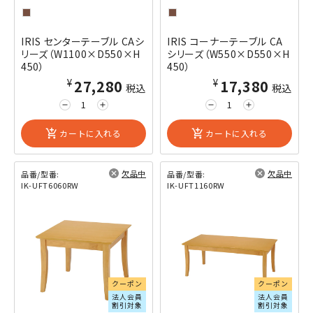
IRIS センターテーブル CAシ
IRIS コーナーテーブル CA
リーズ（W1100×D550×H
シリーズ（W550×D550×H
450）
450）
¥27,280
¥17,380
税込
税込
remove
add
remove
add
add_shopping_cart
カートに入れる
add_shopping_cart
カートに入れる
欠品中
欠品中
品番/型番:
品番/型番:
IK-UFT6060RW
IK-UFT1160RW
閲覧済み
閲覧済み
クーポン
クーポン
法人会員
法人会員
割引対象
割引対象