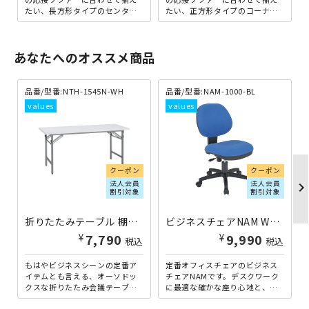
たい、長方形タイプのセンター
たい、正方形タイプのコーナー
テーブルです。リーズナブルな
テーブルです。リーズナブルな
価格帯ながら、厚みのある天...
価格帯ながら、厚みのある天...
あなたへのオススメ商品
品番/型番:
NTH-1545N-WH
品番/型番:
NAM-1000-BL
クーポン
クーポン
法人会員
法人会員
chevron_righ
割引対象
割引対象
折りたたみテーブル 棚無タイプ W1500×D450×H700 ホワイト
ビジネスチェアNAM W460×D570×H850-940 ブルー
¥
¥
7,790
9,990
税込
税込
もはやビジネスシーンの定番ア
定番オフィスチェアのビジネス
イテムとも言える、オーソドッ
チェアNAMです。デスクワーク
クスな折りたたみ会議テーブル
に最適な確かな座り心地と、シ
の棚無しタイプです。できるだ
ンプルながら飽きがこないデザ
け多くのお客様にご提供した
インが魅力です。色はシック...