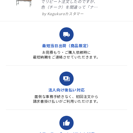
でリピート注文したのですが、
色（チーク）を間違って「ナチ
ュラル」としてしまいました。
Kagukuroカスタマー
注文確定時に気付き、変更メー
ルを送ると直ぐに対応ください
ました。商品到着も早く、品
local_shipping
質・使いやすさで満足していま
す。また、リピートするときは
最短当日出荷（商品限定）
よろしくお...
お見積もり・ご購入依頼時に
最短納期をご連絡させていただきます。
payments
法人向け後払い対応
面倒な事務手続きなく、初回注文から
請求書掛け払いがご利用いただけます。
thumb_up