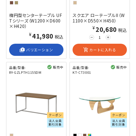
楕円型センターテーブル UF
スクエア ローテーブルII（W
Tシリーズ（W1200×D600
1100×D550×H450）
×H420）
¥20,680
税込
¥41,980
税込
remove
add
shop_2
バリエーション
add_shopping_cart
カートに入れる
販売中
販売中
品番/型番:
品番/型番:
RY-GZLPTH1155DM
KT-CT3001
閲覧済み
閲覧済み
クーポン
クーポン
法人会員
法人会員
割引対象
割引対象