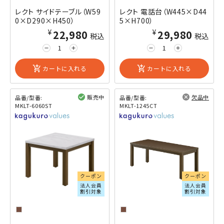
レクト サイドテーブル（W59
レクト 電話台（W445×D44
0×D290×H450）
5×H700）
¥22,980
¥29,980
税込
税込
remove
add
remove
add
add_shopping_cart
カートに入れる
add_shopping_cart
カートに入れる
販売中
欠品中
品番/型番:
品番/型番:
MKLT-6060ST
MKLT-1245CT
閲覧済み
閲覧済み
クーポン
クーポン
法人会員
法人会員
割引対象
割引対象