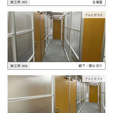
施工例 005
会議室
アルミガラス
施工例 006
廊下・間仕切り
アルミガラス