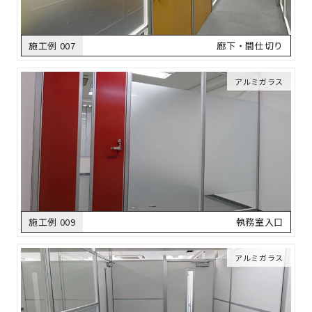
施工例 007
廊下・間仕切り
アルミガラス
施工例 009
執務室入口
アルミガラス