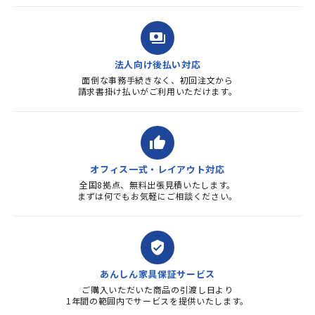
payments
法人向け後払い対応
面倒な事務手続きなく、初回注文から
請求書掛け払いがご利用いただけます。
thumb_up
オフィス一式・レイアウト対応
全国8拠点、無料出張見積いたします。
まずは何でもお気軽にご相談ください。
verified_user
あんしん家具保証サービス
ご購入いただいた商品の引渡し日より
1年間の範囲内でサービスを提供いたします。