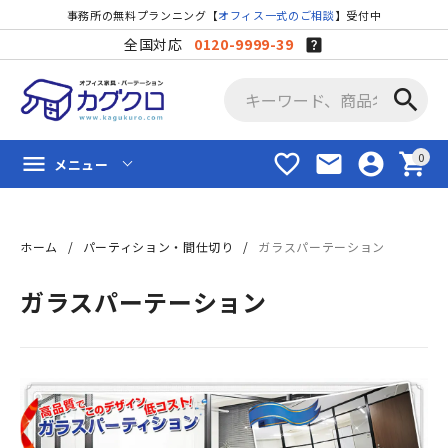
事務所の無料プランニング【
オフィス一式のご相談
】受付中
全国対応
0120-9999-39
search
favorite_border
mail
account_circle
shopping_cart
menu
メニュー
ホーム
パーティション・間仕切り
ガラスパーテーション
ガラスパーテーション