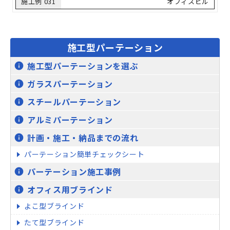
施工例 031
オフィスビル
施工型パーテーション
施工型パーテーションを選ぶ
info
ガラスパーテーション
info
スチールパーテーション
info
アルミパーテーション
info
計画・施工・納品までの流れ
info
パーテーション簡単チェックシート
パーテーション施工事例
info
オフィス用ブラインド
info
よこ型ブラインド
たて型ブラインド