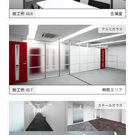
施工例 016
会議室
アルミガラス
施工例 017
執務エリア
スチールガラス