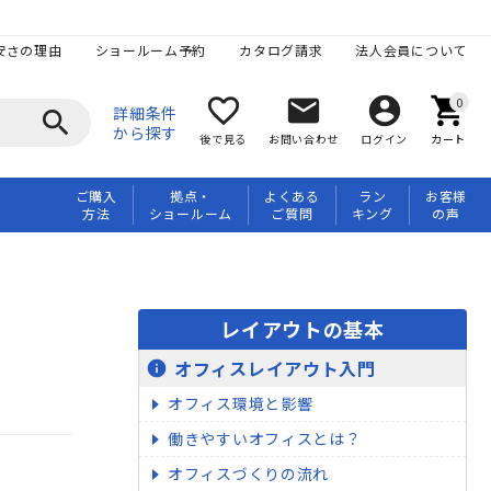
安さの理由
ショールーム予約
カタログ請求
法人会員について
favorite_border
mail
account_circle
shopping_cart
詳細条件
search
から探す
後で見る
お問い合わせ
ログイン
カート
ご購入
拠点・
よくある
ラン
お客様
方法
ショールーム
ご質問
キング
の声
レイアウトの基本
オフィスレイアウト入門
info
オフィス環境と影響
働きやすいオフィスとは？
オフィスづくりの流れ