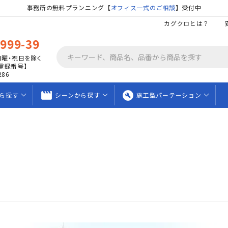
事務所の無料プランニング【
オフィス一式のご相談
】受付中
カグクロとは？
9999-39
日曜・祝日を除く
登録番号】
286
movie_creation
build_circle
ら
探す
シーンから
探す
施工型
パーテーション