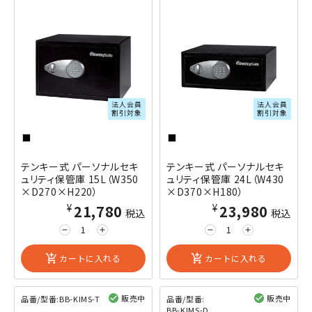
閲覧済み
閲覧済み
法人会員
法人会員
割引対象
割引対象
テンキー式 パーソナルセキ
テンキー式 パーソナルセキ
ュリティ保管庫 15L（W350
ュリティ保管庫 24L（W430
×D270×H220）
×D370×H180）
¥21,780
¥23,980
税込
税込
remove
add
remove
add
add_shopping_cart
カートに入れる
add_shopping_cart
カートに入れる
販売中
販売中
品番/型番:
BB-KIMS-T
品番/型番:
BB-KIMS-D