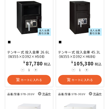
法人会員
法人会員
割引対象
割引対象
テンキー式 投入金庫 26.6L
テンキー式 投入金庫 45.3L
（W355×D392×H508）
（W355×D392×H686）
¥87,780
¥105,380
税込
税込
remove
add
remove
add
add_shopping_cart
カートに入れる
add_shopping_cart
カートに入れる
欠品中
欠品中
品番/型番:
STB-201IV
品番/型番:
STB-301IV
閲覧済み
閲覧済み