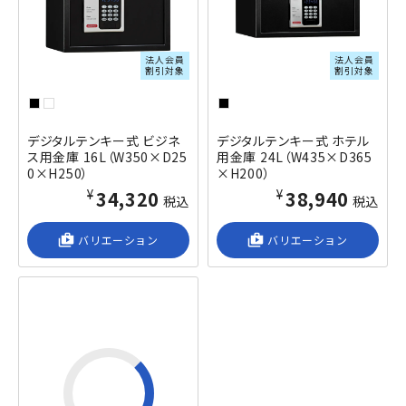
法人会員
法人会員
割引対象
割引対象
デジタルテンキー式 ビジネ
デジタルテンキー式 ホテル
ス用金庫 16L（W350×D25
用金庫 24L（W435×D365
0×H250）
×H200）
¥34,320
¥38,940
税込
税込
shop_2
バリエーション
shop_2
バリエーション