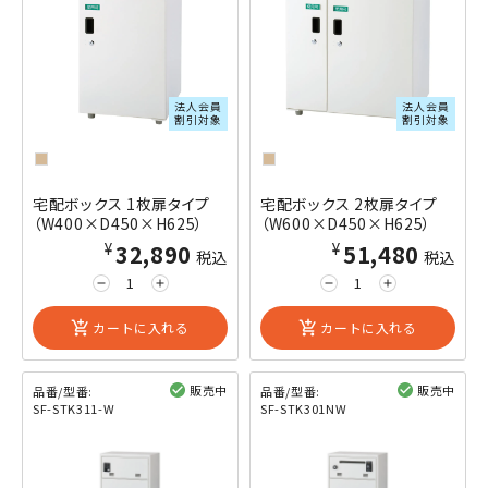
法人会員
法人会員
割引対象
割引対象
宅配ボックス 1枚扉タイプ
宅配ボックス 2枚扉タイプ
（W400×D450×H625）
（W600×D450×H625）
¥32,890
¥51,480
税込
税込
remove
add
remove
add
add_shopping_cart
カートに入れる
add_shopping_cart
カートに入れる
販売中
販売中
品番/型番:
品番/型番:
SF-STK311-W
SF-STK301NW
閲覧済み
閲覧済み