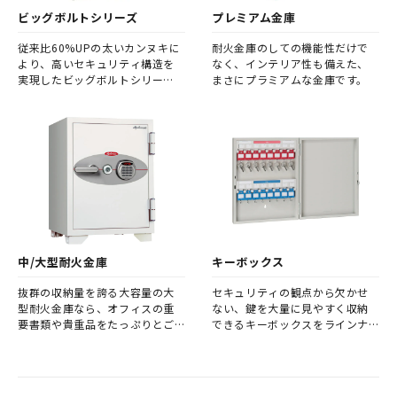
ビッグボルトシリーズ
プレミアム金庫
従来比60%UPの太いカンヌキに
耐火金庫のしての機能性だけで
より、高いセキュリティ構造を
なく、インテリア性も備えた、
実現したビッグボルトシリー
まさにプラミアムな金庫です。
ズ。 さらに、扉こじ開けなどに
よる破壊からもガードする蝶番
の仕様も備え、揺るぎない強さ
となっております。
中/大型耐火金庫
キーボックス
抜群の収納量を誇る大容量の大
セキュリティの観点から欠かせ
型耐火金庫なら、オフィスの重
ない、鍵を大量に見やすく収納
要書類や貴重品をたっぷりとご
できるキーボックスをラインナ
保管いただけます。
ップ。