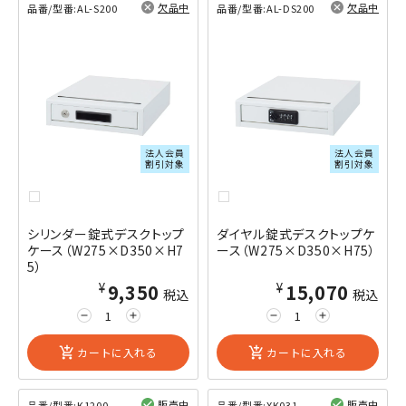
欠品中
欠品中
品番/型番:
AL-S200
品番/型番:
AL-DS200
閲覧済み
閲覧済み
法人会員
法人会員
割引対象
割引対象
シリンダー錠式デスクトップ
ダイヤル錠式デスクトップケ
ケース（W275×D350×H7
ース（W275×D350×H75）
5）
¥9,350
¥15,070
税込
税込
remove
add
remove
add
add_shopping_cart
カートに入れる
add_shopping_cart
カートに入れる
販売中
販売中
品番/型番:
K1200
品番/型番:
XK031