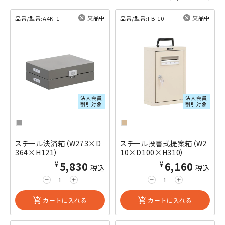
欠品中
欠品中
品番/型番:
A4K-1
品番/型番:
FB-10
閲覧済み
閲覧済み
法人会員
法人会員
割引対象
割引対象
スチール決済箱（W273×D
スチール投書式提案箱（W2
364×H121）
10×D100×H310）
¥5,830
¥6,160
税込
税込
remove
add
remove
add
add_shopping_cart
カートに入れる
add_shopping_cart
カートに入れる