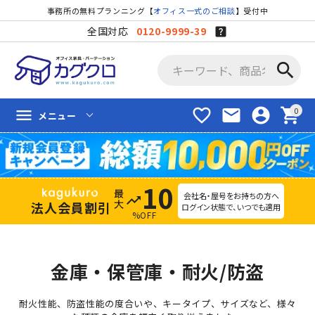
事務所の無料プランニング【
オフィス一式のご相談
】受付中
全国対応
0120-9999-39
search
favorite_border
mail
account_circle
shopping_cart
menu
メニュー
10
会社名・屋号をお持ちの方へ
trending_up
法人会員割引
ログイン状態で、いつでも適用
%OFF
金庫・保管庫・耐火/防盗
耐火性能、防盗性能の度合いや、キータイプ、サイズなど、様々