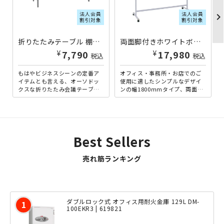
法人会員
法人会員
chevron_righ
割引対象
割引対象
折りたたみテーブル 棚無タイプ W1500×D450×H700 ホワイト
両面脚付きホワイトボード 両面無地 W1800×H905 ホワイト
¥
¥
7,790
17,980
税込
税込
もはやビジネスシーンの定番ア
オフィス・事務所・お店でのご
イテムとも言える、オーソドッ
使用に適したシンプルなデザイ
クスな折りたたみ会議テーブル
ンの幅1800ｍｍタイプ、両面無
の棚無しタイプです。できるだ
地の脚付きホワイトボードで
け多くのお客様にご提供した
す。明るいホワイトフレーム...
い...
Best Sellers
売れ筋ランキング
ダブルロック式 オフィス用耐火金庫 129L DM-
100EKR3 | 619821