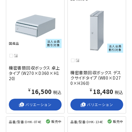
閲覧済み
閲覧済み
法人会員
国産品
割引対象
法人会員
割引対象
機密書類回収ボックス 卓上
機密書類回収ボックス デス
タイプ（W270×D360×H1
クサイドタイプ（W80×D27
20）
0×H360）
¥16,500
¥18,480
税込
税込
shop_2
バリエーション
shop_2
バリエーション
販売中
販売中
品番/型番:
DHK-074E
品番/型番:
DHK-134E
閲覧済み
閲覧済み