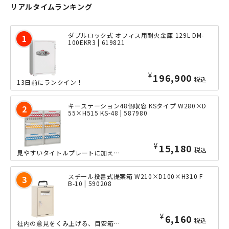
リアルタイムランキング
ダブルロック式 オフィス用耐火金庫 129L DM-
100EKR3 | 619821
¥
196,900
税込
13日前にランクイン！
キーステーション48個収容 KSタイプ W280×D
55×H515 KS-48 | 587980
¥
15,180
税込
見やすいタイトルプレートに加え、キーホルダーの色がカラー分類されていることにより、スムーズなカギの整理保管を実現した、48個収容タイプのキーステーションです。携帯・壁掛け共用タイプとなっており、小規模...
スチール投書式提案箱 W210×D100×H310 F
B-10 | 590208
¥
6,160
税込
社内の意見をくみ上げる、目安箱や投票箱として幅広くご使用いただける、ポータブルな投書式提案箱です。ハガキサイズの投入口は投入専用となっており、付属のシリンダー錠で扉をしっかりとロックすることで、大切な...