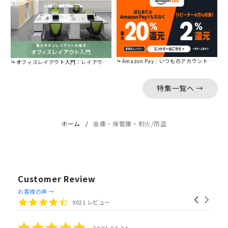
Amazon Pay：いつものアカウントで簡単に決済可能。
オフィスレイアウト入門：レイアウトの基本をご紹介。
特集一覧へ →
ホーム
金庫・保管庫・耐火/防盗
Customer Review
Reviews
お客様の声 →
Carousel
carousel
4.4
9021 レビュー
arrows
star
rating
5.0