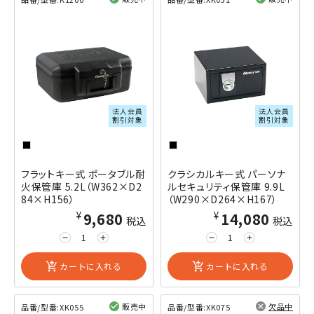
閲覧済み
閲覧済み
法人会員
法人会員
割引対象
割引対象
フラットキー式 ポータブル耐
クラシカルキー式 パーソナ
火保管庫 5.2L（W362×D2
ルセキュリティ保管庫 9.9L
84×H156）
（W290×D264×H167）
¥9,680
¥14,080
税込
税込
remove
add
remove
add
add_shopping_cart
カートに入れる
add_shopping_cart
カートに入れる
販売中
欠品中
品番/型番:
XK055
品番/型番:
XK075