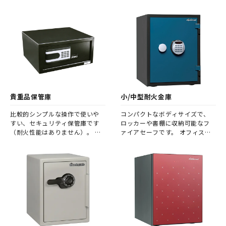
ク上の重要書類等を、施錠して
金庫です。 店舗や小売の現場
管理するのに便利です。
等、人の出入りが多い場所に設
置することを想定しており、非
常に堅牢な作りとなっておりま
す。
貴重品保管庫
小/中型耐火金庫
比較的シンプルな操作で使いや
コンパクトなボディサイズで、
すい、セキュリティ保管庫です
ロッカーや書棚に収納可能なフ
（耐火性能はありません）。 オ
ァイアセーフです。 オフィスや
フィスの重要書類から、宿泊施
店舗の業務用として、耐火性を高
設やご家庭内でのちょっとした
めたワンランク上の金庫をご希
貴重品管理まで、幅広くご使用
望の方にオススメです。
いただけます。