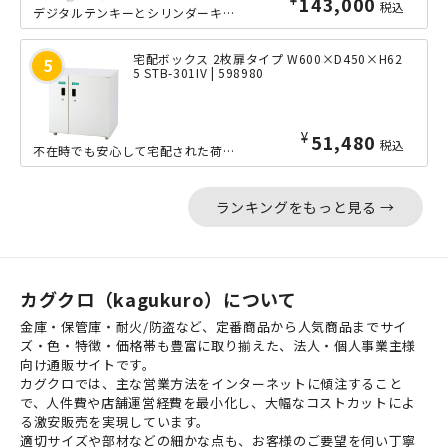
143,000
税込
デジタルテンキーとシリンダーキーによるダブルロック式を採用した、オフィス用耐火金...
宅配ボックス 2枚扉タイプ W600×D450×H62
5 STB-301IV | 598980
¥
51,480
税込
不在時でも安心して宅配された荷物を受け取ることができる、昨今話題の宅配ボックスの...
ランキングをもっと見る →
カグクロ（kagukuro）について
金庫・保管庫・耐火/防盗など、定番商品から人気商品までサイ
ズ・色・特徴・価格帯も豊富に取り揃えた、法人・個人事業主様
向け通販サイトです。
カグクロでは、主な営業方法をインターネットに傾注すること
で、人件費や店舗運営経費を最小化し、大幅なコストカットによ
る激安販売を実現しています。
適切サイズや部材などの細かな点も、お客様のご要望を伺い丁寧