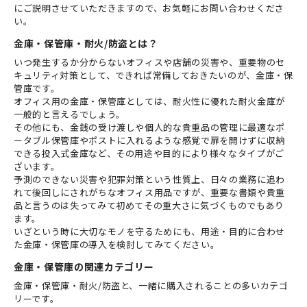
にご説明させていただきますので、お気軽にお問い合わせくださ
い。
金庫・保管庫・耐火/防盗とは？
いつ発生するか分からないオフィスや店舗の災害や、重要物のセ
キュリティ対策として、できれば常備しておきたいのが、金庫・保
管庫です。
オフィス用の金庫・保管庫としては、耐火性に優れた耐火金庫が
一般的と言えるでしょう。
その他にも、金銭の受け渡しや個人的な貴重品の管理に最適なポ
ータブル保管庫やポストに入れるような感覚で扉を開けずに収納
できる投入式金庫など、その用途や目的により様々なタイプがご
ざいます。
予測のできない災害や犯罪対策という性質上、日々の業務に追わ
れて後回しにされがちなオフィス用品ですが、重要な書類や貴重
品と言うのは失ってみて初めてその重大さに気づくものでもあり
ます。
いざという時に大切なモノを守るためにも、用途・目的に合わせ
た金庫・保管庫の導入を検討してみてください。
金庫・保管庫の関連カテゴリー
金庫・保管庫・耐火/防盗と、一緒に購入されることの多いカテゴ
リーです。