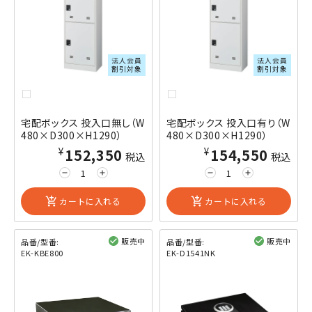
法人会員
法人会員
割引対象
割引対象
宅配ボックス 投入口無し（W
宅配ボックス 投入口有り（W
480×D300×H1290）
480×D300×H1290）
¥152,350
¥154,550
税込
税込
remove
add
remove
add
add_shopping_cart
カートに入れる
add_shopping_cart
カートに入れる
販売中
販売中
品番/型番:
品番/型番:
EK-KBE800
EK-D1541NK
閲覧済み
閲覧済み