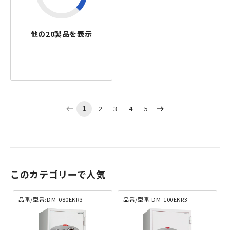
他の
20
製品を表示
1
2
3
4
5
west
east
このカテゴリーで人気
品番/型番:DM-080EKR3
品番/型番:DM-100EKR3