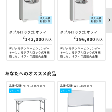
法人会員
法人会員
chevron_righ
割引対象
割引対象
ダブルロック式 オフィス用耐火金庫 84L DM-080EKR3 | 619820
ダブルロック式 オフィス用耐火金庫 129L DM-100EKR3 | 619821
¥
¥
143,000
196,900
税込
税込
デジタルテンキーとシリンダー
デジタルテンキーとシリンダー
キーによるダブルロック式を採
キーによるダブルロック式を採
用した、オフィス用耐火金庫の
用した、オフィス用耐火金庫の
容量84Lタイプです。シリンダー
容量129Lタイプです。シリンダ
キーを開錠した状態であれ...
ーキーを開錠した状態であ...
あなたへのオススメ商品
品番/型番:
NTH-1545N-WH
品番/型番:
WR-1890-WH