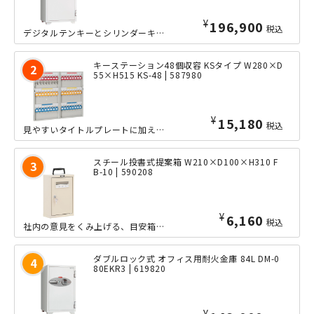
¥
196,900
税込
デジタルテンキーとシリンダーキーによるダブルロック式を採用した、オフィス用耐火金...
キーステーション48個収容 KSタイプ W280×D
55×H515 KS-48 | 587980
¥
15,180
税込
見やすいタイトルプレートに加え、キーホルダーの色がカラー分類されていることにより...
スチール投書式提案箱 W210×D100×H310 F
B-10 | 590208
¥
6,160
税込
社内の意見をくみ上げる、目安箱や投票箱として幅広くご使用いただける、ポータブルな...
ダブルロック式 オフィス用耐火金庫 84L DM-0
80EKR3 | 619820
¥