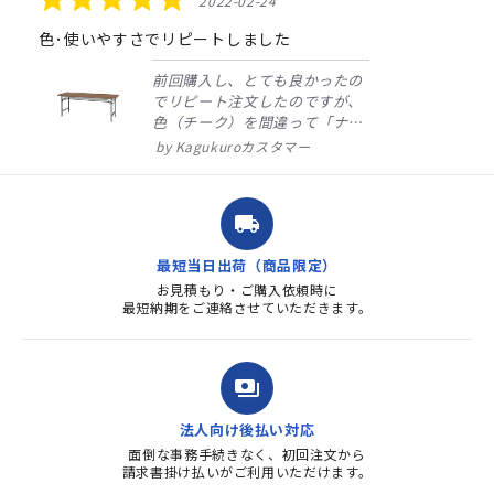
2022-02-24
star
rating
色･使いやすさでリピートしました
前回購入し、とても良かったの
でリピート注文したのですが、
色（チーク）を間違って「ナチ
ュラル」としてしまいました。
Kagukuroカスタマー
注文確定時に気付き、変更メー
ルを送ると直ぐに対応ください
ました。商品到着も早く、品
local_shipping
質・使いやすさで満足していま
す。また、リピートするときは
最短当日出荷（商品限定）
よろしくお...
お見積もり・ご購入依頼時に
最短納期をご連絡させていただきます。
payments
法人向け後払い対応
面倒な事務手続きなく、初回注文から
請求書掛け払いがご利用いただけます。