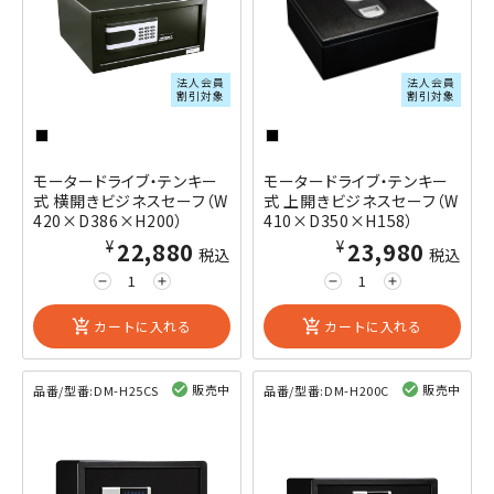
法人会員
法人会員
割引対象
割引対象
モータードライブ・テンキー
モータードライブ・テンキー
式 横開きビジネスセーフ（W
式 上開きビジネスセーフ（W
420×D386×H200）
410×D350×H158）
¥22,880
¥23,980
税込
税込
remove
add
remove
add
add_shopping_cart
カートに入れる
add_shopping_cart
カートに入れる
販売中
販売中
品番/型番:
DM-H25CS
品番/型番:
DM-H200C
閲覧済み
閲覧済み