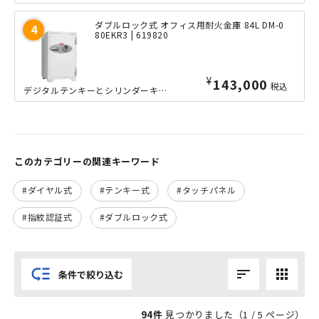
ダブルロック式 オフィス用耐火金庫 84L DM-0
80EKR3 | 619820
¥
143,000
税込
デジタルテンキーとシリンダーキーによるダブルロック式を採用した、オフィス用耐火金庫の容量84Lタイプです。シリンダーキーを開錠した状態であれば、テンキー操作だけでの開閉も可能ですので、ダブルロックとシ...
このカテゴリーの関連キーワード
ダイヤル式
テンキー式
タッチパネル
指紋認証式
ダブルロック式
low_priority
sort
apps
条件で絞り込む
94件
見つかりました（
1
/ 5 ページ）