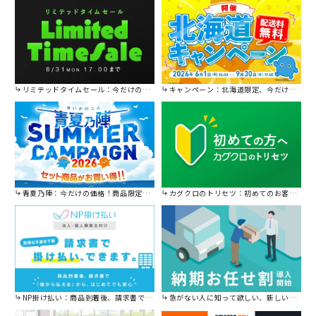
リミテッドタイムセール：今だけの限定セール。
キャンペーン：北海道限定、今だけ送料無料！
青夏乃陣：今だけの価格！商品限定セール開催中です。
カグクロのトリセツ：初めてのお客様はこちら。
NP掛け払い：商品到着後、請求書で後から払えます。
急がない人に知って欲しい、新しい割引を始めました。