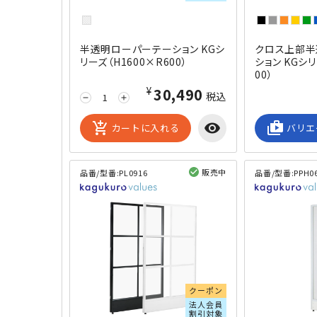
半透明ローパーテーション KGシ
クロス上部半
リーズ（H1600×R600）
ション KGシリ
00）
¥30,490
税込
remove
add
add_shopping_cart
visibility
shop_2
カートに入れる
バリエ
販売中
品番/型番:
PL0916
品番/型番:
PPH0
閲覧済み
クーポン
法人会員
割引対象