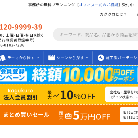
事務所の無料プランニング【
オフィス一式のご相談
】受付中
カグクロとは？
120-9999-39
00
土曜・日曜・祝日を除く
発行事業者登録番号】
06-0103-7286
tyle
movie_creation
build_circle
テーマから
探す
シーンから
探す
施工型
パーテーシ
10
会社名・屋号をお
%OFF
trending_up
法人会員割引
ログイン状態で、
5
8月6日(木)
まとめ買いセール
万円OFF
redeem
8月11日(火