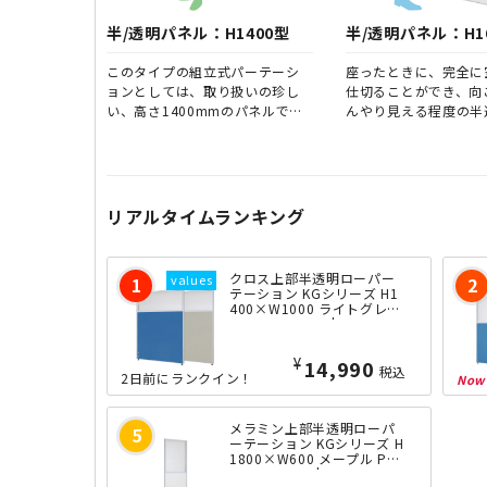
半/透明パネル：H1400型
半/透明パネル：H1
このタイプの組立式パーテーシ
座ったときに、完全に
ョンとしては、取り扱いの珍し
仕切ることができ、向
い、高さ1400mmのパネルで
んやり見える程度の半
す。 立てばオフィス全体を見渡
テーションです。 立
すことができて、座ると個室に近
目線の高さくらいとな
い状態になります。 1200mmだ
で、やや開放感のある
とちょっと低いし、1600mmだ
を確保することができ
と少し高すぎるなぁというお客
易的な打ち合わせスペ
リアルタイムランキング
様のご要望にお応えするサイズ
デスク周りプライバシ
となっております。
んと確保したいときな
スメです。
クロス上部半透明ローパー
テーション KGシリーズ H1
400×W1000 ライトグレー
PPN1014-S-LG | 269676
¥
14,990
税込
2日前にランクイン！
メラミン上部半透明ローパ
ーテーション KGシリーズ H
1800×W600 メープル PP
M0618-S-MP | 269692