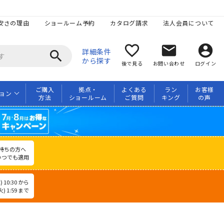
安さの理由
ショールーム予約
カタログ請求
法人会員について
favorite_border
mail
account_circle
詳細条件
search
から探す
後で見る
お問い合わせ
ログイン
ご購入
拠点・
よくある
ラン
お客様
ョン
方法
ショールーム
ご質問
キング
の声
持ちの方へ
いつでも適用
 10:30 から
) 1:59 まで