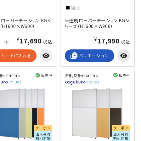
ローパーテーション KGシ
半透明ローパーテーション KGシ
H1600×W600）
リーズ（H1600×W900）
¥17,690
¥17,990
税込
税込
add
visibility
shop_2
visibility
カートに入れる
バリエーション
販売中
販売中
番:
PPN0916
品番/型番:
PPM0916
閲覧済み
閲覧済み
クーポン
クーポン
法人会員
法人会員
割引対象
割引対象