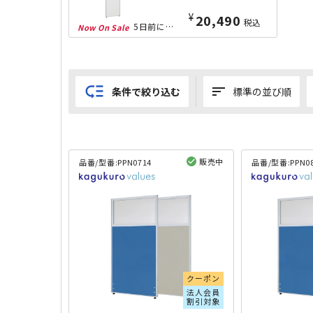
¥
20,490
税込
5日前にランクイン！
low_priority
sort
条件で絞り込む
標準の並び順
販売中
品番/型番:
PPN0714
品番/型番:
PPN0
閲覧済み
クーポン
法人会員
割引対象