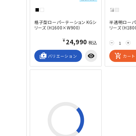
格子型ローパーテーション KGシ
半透明ローパ
リーズ（H1600×W900）
リーズ（H180
¥24,990
税込
remove
add
shop_2
visibility
add_shopping_cart
バリエーション
カート