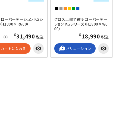
ローパーテーション KGシ
クロス上部半透明ローパーテー
H1800×R600）
ション KGシリーズ（H1800×W6
00）
¥31,490
¥18,990
税込
税込
add
visibility
shop_2
visibility
カートに入れる
バリエーション