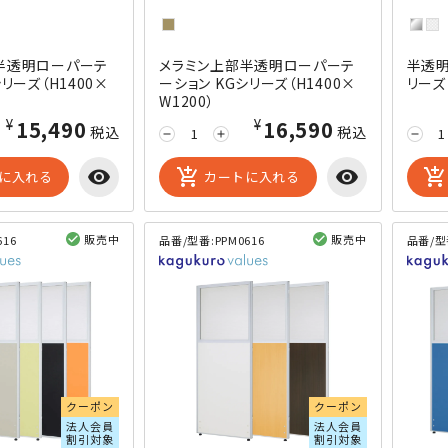
半透明ローパーテ
メラミン上部半透明ローパーテ
半透明
リーズ（H1400×
ーション KGシリーズ（H1400×
リーズ（
W1200）
¥15,490
¥16,590
税込
税込
remove
add
remove
visibility
add_shopping_cart
visibility
add_shopping_cart
に入れる
カートに入れる
販売中
販売中
616
品番/型番:
PPM0616
品番/型
閲覧済み
閲覧済み
クーポン
クーポン
法人会員
法人会員
割引対象
割引対象