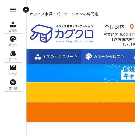
arrow_circle_right
menu
オフィス家具・パーテーションの専門店
category
0
全国対応
全ての
営業時間 9:00-17:
palette
【適格請求書
T5-01
カラー
style
category
palette
s
全ての
カテゴリー
カラーから
探す
テーマ
movie_creation
シーン
build_circle
施工型