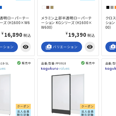
透明ローパーテー
メラミン上部半透明ローパーテ
クロ
ーズ（H1600×W6
ーション KGシリーズ（H1600×
ション
W600）
00）
¥16,890
¥19,390
税込
税込
visibility
shop_2
visibility
shop_2
ーション
バリエーション
販売中
販売中
618-SL
品番/型番:
PP0918
品番/型
閲覧済み
閲覧済み
クーポン
クーポン
法人会員
法人会員
割引対象
割引対象