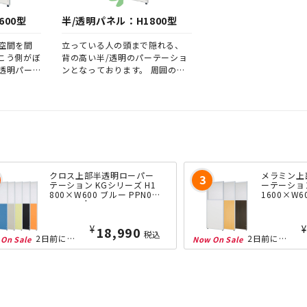
600型
半/透明パネル：H1800型
空間を間
立っている人の頭まで隠れる、
こう側がぼ
背の高い半/透明のパーテーショ
透明パー
ンとなっております。 周囲の光
った時に、
を生かすため、オフィスが暗く
りますの
ならず、このサイズのパーテーシ
スペース
ョンにありがちな圧迫感が少な
ます。 簡
いことが特徴です。
ースや、
ーをきち
どにオス
クロス上部半透明ローパー
メラミン上
テーション KGシリーズ H1
ーテーション
800×W600 ブルー PPN06
1600×W6
18-S-BL | 269704
M0616-S-W
¥
¥
18,990
税込
2日前にランクイン！
2日前にランクイン！