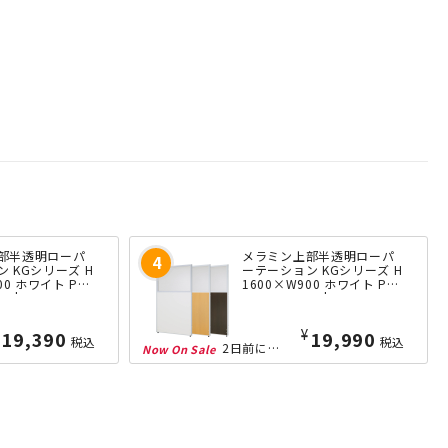
部半透明ローパ
メラミン上部半透明ローパ
 KGシリーズ H
ーテーション KGシリーズ H
00 ホワイト PP
1600×W900 ホワイト PP
H | 269689
M0916-S-WH | 269535
¥
19,390
19,990
税込
税込
2日前にランクイン！