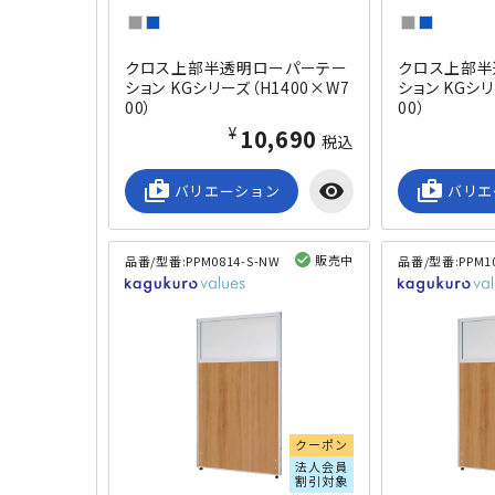
クロス上部半透明ローパーテー
クロス上部半
ション KGシリーズ（H1400×W7
ション KGシリ
00）
00）
¥10,690
税込
shop_2
visibility
shop_2
バリエーション
バリエ
販売中
品番/型番:
PPM0814-S-NW
品番/型番:
PPM1
閲覧済み
クーポン
法人会員
割引対象