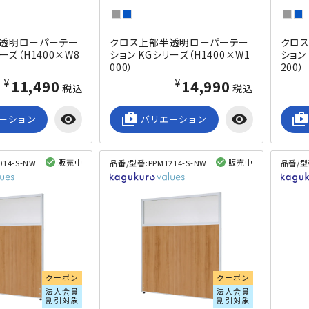
透明ローパーテー
クロス上部半透明ローパーテー
クロ
ーズ（H1400×W8
ション KGシリーズ（H1400×W1
ション
000）
200）
¥11,490
¥14,990
税込
税込
visibility
shop_2
visibility
shop_2
ーション
バリエーション
販売中
販売中
014-S-NW
品番/型番:
PPM1214-S-NW
品番/型
閲覧済み
閲覧済み
クーポン
クーポン
法人会員
法人会員
割引対象
割引対象