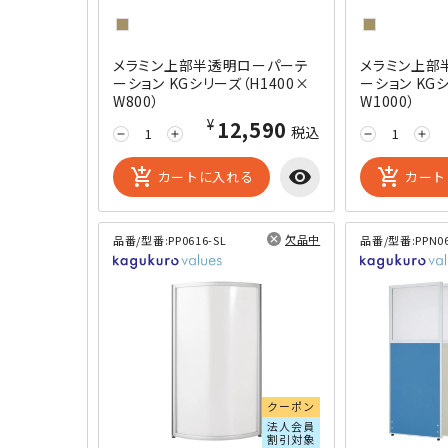
メラミン上部半透明ローパーテ
メラミン上部
ーション KGシリーズ（H1400×
ーション KGシ
W800）
W1000）
¥12,590
税込
remove
add
remove
add
add_shopping_cart
visibility
add_shopping_cart
カートに入れる
カート
欠品中
品番/型番:
PP0616-SL
品番/型番:
PPN0
閲覧済み
クーポン
法人会員
割引対象