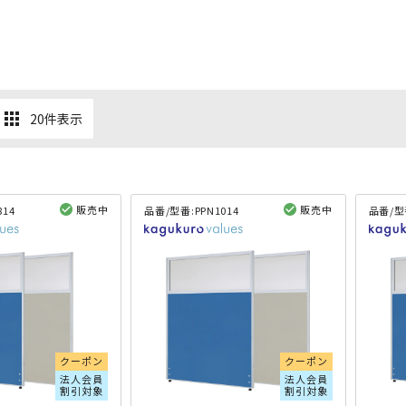
apps
20件表示
販売中
販売中
814
品番/型番:
PPN1014
品番/型
閲覧済み
閲覧済み
クーポン
クーポン
法人会員
法人会員
割引対象
割引対象