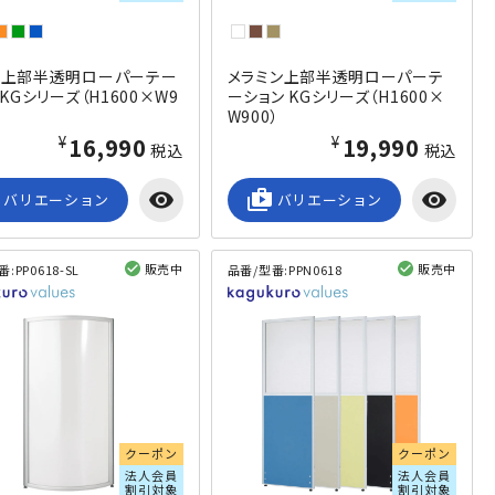
ス上部半透明ローパーテー
メラミン上部半透明ローパーテ
 KGシリーズ（H1600×W9
ーション KGシリーズ（H1600×
W900）
¥16,990
¥19,990
税込
税込
visibility
shop_2
visibility
バリエーション
バリエーション
販売中
販売中
番:
PP0618-SL
品番/型番:
PPN0618
閲覧済み
閲覧済み
クーポン
クーポン
法人会員
法人会員
割引対象
割引対象