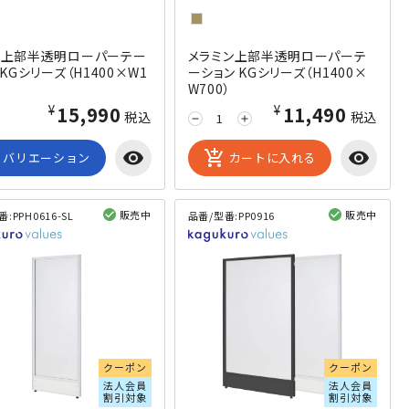
ス上部半透明ローパーテー
メラミン上部半透明ローパーテ
 KGシリーズ（H1400×W1
ーション KGシリーズ（H1400×
W700）
¥15,990
¥11,490
税込
税込
remove
add
visibility
add_shopping_cart
visibility
バリエーション
カートに入れる
販売中
販売中
番:
PPH0616-SL
品番/型番:
PP0916
閲覧済み
閲覧済み
クーポン
クーポン
法人会員
法人会員
割引対象
割引対象