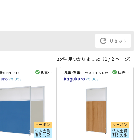
refresh
リセット
25件
見つかりました（
1
/ 2 ページ）
販売中
販売中
番:
PPN1214
品番/型番:
PPM0714-S-NW
閲覧済み
閲覧済み
クーポン
クーポン
法人会員
法人会員
割引対象
割引対象