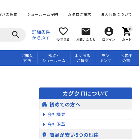
安さの理由
ショールーム予約
カタログ請求
法人会員について
favorite_border
mail
account_circle
shopping_cart
詳細条件
search
から探す
後で見る
お問い合わせ
ログイン
カート
ご購入
拠点・
よくある
ラン
お客様
方法
ショールーム
ご質問
キング
の声
カグクロについて
初めての方へ
apartment
会社概要
会社沿革
商品が安い5つの理由
emoji_objects