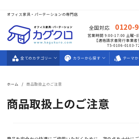
オフィス家具・パーテーションの専門店
0120-
全国対応
営業時間 9:00-17:00
土曜・
【適格請求書発行事業者
T5-0106-0103-7
category
palette
style
全ての
カテゴリー
カラーから
探す
テーマか
ホーム
商品取扱上のご注意
商品取扱上のご注意
商品を安全かつ快適にご使用いただくために、次の点を十分に