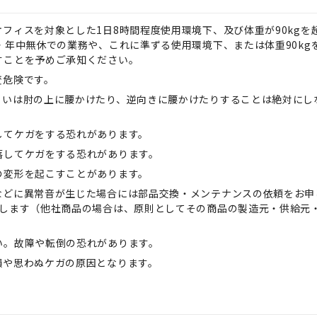
フィスを対象とした1日8時間程度使用環境下、及び体重が90kgを
・年中無休での業務や、これに準ずる使用環境下、または体重90kg
すことを予めご承知ください。
変危険です。
るいは肘の上に腰かけたり、逆向きに腰かけたりすることは絶対にし
してケガをする恐れがあります。
落してケガをする恐れがあります。
の変形を起こすことがあります。
などに異常音が生じた場合には部品交換・メンテナンスの依頼をお申
たします（他社商品の場合は、原則としてその商品の製造元・供給元
い。故障や転倒の恐れがあります。
損や思わぬケガの原因となります。