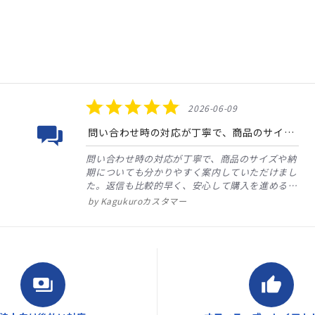
5.0
2026-06-09
star
rating
問い合わせ時の対応が丁寧で、商品のサイズや納期についても分かりやすく案内していただけました。返信も比較的早く...
問い合わせ時の対応が丁寧で、商品のサイズや納
期についても分かりやすく案内していただけまし
た。返信も比較的早く、安心して購入を進めるこ
とができました。
配送についても予定どおりに
Kagukuroカスタマー
到着し、梱包状態も良好でした。大型商品の購入
でしたが、スムーズに受...
payments
thumb_up