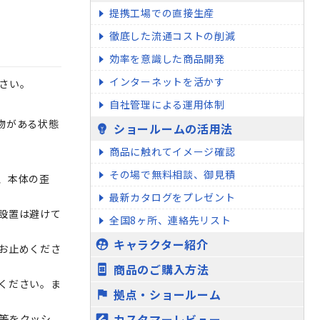
提携工場での直接生産
徹底した流通コストの削減
効率を意識した商品開発
インターネットを活かす
さい。
自社管理による運用体制
物がある状態
ショールームの活用法
emoji_objects
商品に触れてイメージ確認
その場で無料相談、御見積
、本体の歪
最新カタログをプレゼント
設置は避けて
全国8ヶ所、連絡先リスト
キャラクター紹介
supervised_user_circle
お止めくださ
商品のご購入方法
book_online
ください。ま
拠点・ショールーム
flag
カスタマーレビュー
等をクッシ
rate_review