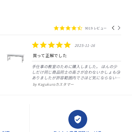
4.4
Carousel
9019 レビュー
star
arrows
rating
5.0
2025-11-16
star
rating
買って正解でした
手仕事の教室のために購入しました。
ほんの少
しだけ同じ商品同士の高さが合わないかしょも😘
ありましたが許容範囲内でさほど気にならない程
度でサイズも丁度よく、セッティングも問題なく
Kagukuroカスタマー
出来てお値段もリーズナブルでとても良いお買い
物が出来ました。こちらで購入出...
verified_user