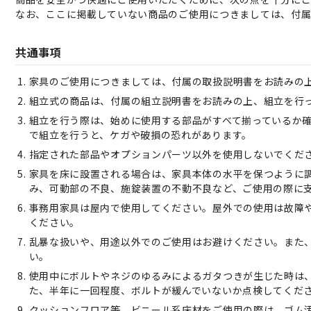
なお、ここに掲載していない商品のご使用につきましては、付
共通事項
家具のご使用につきましては、付属の取扱説明書をお読みの
組立式の商品は、付属の組立説明書をお読みの上、組立を行
組立を行う際は、始めに使用する部品がすべて揃っているか
で組立を行うと、ケガや破損の恐れがあります。
指定された部品やオプションパーツ以外を使用しないでくだ
家具を床に設置される場合は、家具本体の水平を保つように
み、可動部の不良、施錠装置の不動不良など、ご使用の際に
事務用家具は屋内で使用してください。屋外での使用は故障
ください。
乱暴な扱いや、用途以外でのご使用はお避けください。また
い。
使用中にボルトやネジのゆるみによるガタつきが生じた時は
た、半年に一回程度、ボルトが緩んでいないか点検してくだ
クッションフロア等、ビニール系床材をご使用の際は、ゴム