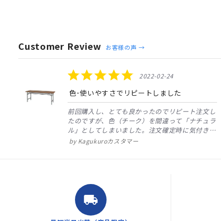
Customer Review
お客様の声 →
Reviews
carousel
5.0
2022-02-24
star
rating
色･使いやすさでリピートしました
し
前回購入し、とても良かったのでリピート注文し
り
たのですが、色（チーク）を間違って「ナチュラ
ル」としてしまいました。注文確定時に気付き、
変更メールを送ると直ぐに対応くださいました。
Kagukuroカスタマー
商品到着も早く、品質・使いやすさで満足してい
ます。また、リピートするときはよろしくお...
local_shipping