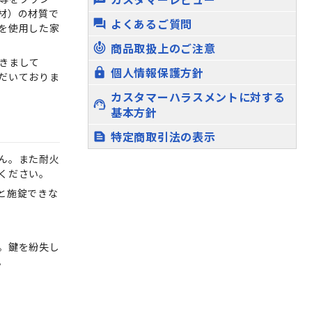
材）の材質で
よくあるご質問
question_answer
を使用した家
商品取扱上のご注意
crisis_alert
きまして
個人情報保護方針
lock
だいておりま
カスタマーハラスメントに対する
support_agent
基本方針
特定商取引法の表示
text_snippet
ん。また耐火
ください。
と施錠できな
。鍵を紛失し
。