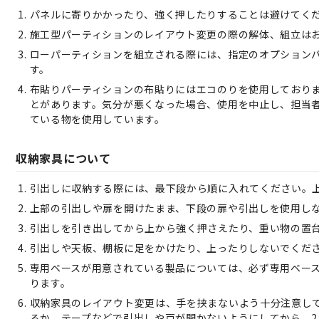
パネルに寄りかかったり、強く押したりすることは避けてく
施工型パーティションのレイアウト変更の際の解体、組立は
ローパーティションを組立される際には、指定のオプション
す。
布貼りパーティションの布貼りにはエコのりを使用しており
とがあります。気分が悪くなった場合、使用を中止し、担当者
ている物を使用しています。
収納家具について
引出しに収納する際には、最下段から順に入れてください。
上部の引出しや扉を開けたまま、下段の扉や引出しを使用し
引出しを引き出してから上から強く押さえたり、重い物の置
引出しや天板、棚板に足をかけたり、上ったりしないでくだ
専用ベースが用意されている製品については、必ず専用ベー
ります。
収納家具のレイアウト変更は、手を挟まないよう十分注意し
るか、テープなどで引出しや戸が開かないようにしてから、