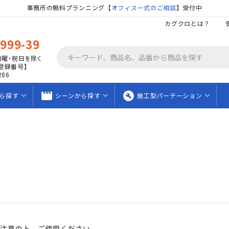
事務所の無料プランニング【
オフィス一式のご相談
】受付中
カグクロとは？
9999-39
日曜・祝日を除く
登録番号】
286
movie_creation
build_circle
ら
探す
シーンから
探す
施工型
パーテーション
ご注意の上、ご使用ください。