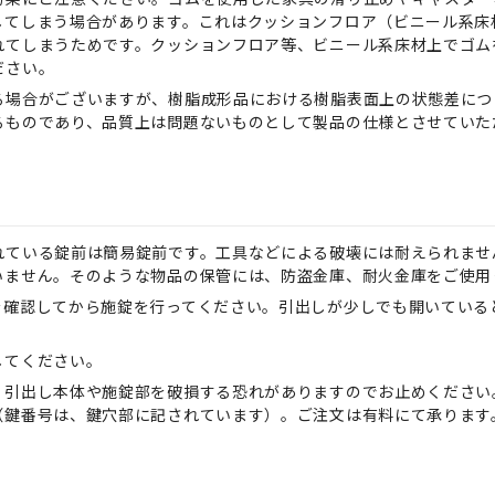
してしまう場合があります。これはクッションフロア（ビニール系床
れてしまうためです。クッションフロア等、ビニール系床材上でゴム
ださい。
る場合がございますが、樹脂成形品における樹脂表面上の状態差につ
るものであり、品質上は問題ないものとして製品の仕様とさせていた
れている錠前は簡易錠前です。工具などによる破壊には耐えられませ
いません。そのような物品の保管には、防盗金庫、耐火金庫をご使用
を確認してから施錠を行ってください。引出しが少しでも開いている
してください。
、引出し本体や施錠部を破損する恐れがありますのでお止めください
（鍵番号は、鍵穴部に記されています）。ご注文は有料にて承ります