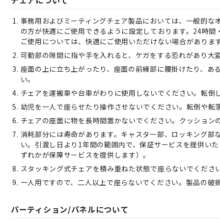
チェアについて
事務用およびミーティングチェア製品においては、一般的なオ
の方が快適にご使用できるように設定しております。24時間
ご使用については、快適にご使用いただけない場合がありま
可動部の隙間に指や手を入れると、ケガをする恐れがあり大
座面の上に立ち上がったり、座面の前縁部に腰掛けたり、あ
い。
チェアを運搬車や台車がわりに使用しないでください。転倒
幼児を一人で座らせたり操作させないでください。転倒や転
チェアの座面に物を長時間置かないでください。クッション
消耗部分には寿命があります。キャスター部、ロッキング部
い。引渡し日より1年間の範囲内で、保証サービスを提供い
ずれかが保障サービスを提供します）。
スタッキング式チェアを積み重ねた状態で座らないでくださ
一人用ですので、二人以上で座らないでください。製品の破
パーティション/パネルについて