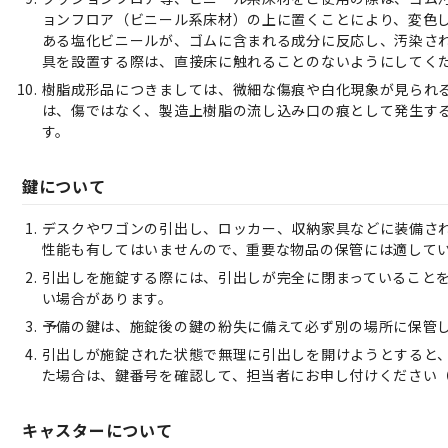
ョンフロア（ビニール系床材）の上に置くことにより、変色
ある塩化ビニールが、ゴムに含まれる成分に反応し、汚染さ
具を設置する際は、直接床に触れることのないようにしてく
樹脂成形品につきましては、微細な傷痕や白化現象が見られ
は、傷ではなく、製造上樹脂の流し込み口の痕として発生す
す。
鍵について
デスクやワゴンの引出し、ロッカー、収納家具などに装備さ
性能も有してはいませんので、重要な物品の保管には適して
引出しを施錠する際には、引出しが完全に閉まっていること
い場合があります。
予備の鍵は、施錠後の鍵の紛失に備えて必ず別の場所に保管
引出しが施錠された状態で無理に引出しを開けようとすると
た場合は、鍵番号を確認して、担当者にお申し付けください
キャスターについて