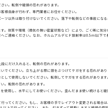
ださい。転倒や破損の恐れがあります。
お客様自身が行わず、専門業者にお任せください。
パーツ以外は取り付けないでください。落下や転倒などの事故になる
ます。体質や環境（換気の無い密室状態など）により、ごく稀に気分
へご連絡ください。なお、ホルムアルデヒド放射率は0.5ml以下で
上段にだけ入れると、転倒の恐れがあります。
ないでください。立ち上がる際に頭をぶつけてケガをする恐れがあり
台として使用しないでください。転倒してケガをする恐れがあります
さい。転倒の恐れがあります。
スを使用し、水平にしてお使いください。歪んだまま使い続けると破
て行ってください。もし、お客様の手でレイアウト変更される場合は
2人以上で行ってください。また、引きずって移動しますと破損の原