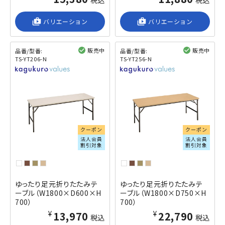
shop_2
バリエーション
shop_2
バリエーション
販売中
販売中
品番/型番:
品番/型番:
TS-YT206-N
TS-YT256-N
閲覧済み
閲覧済み
クーポン
クーポン
法人会員
法人会員
割引対象
割引対象
ゆったり足元折りたたみテ
ゆったり足元折りたたみテ
ーブル（W1800×D600×H
ーブル（W1800×D750×H
700）
700）
¥13,970
¥22,790
税込
税込