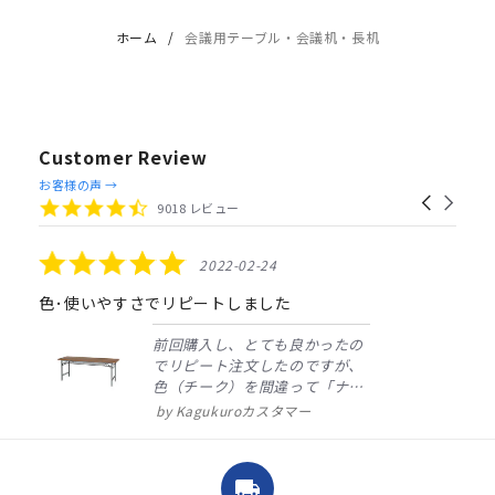
ホーム
会議用テーブル・会議机・長机
Customer Review
Reviews
お客様の声 →
Carousel
carousel
4.4
9018 レビュー
arrows
star
rating
5.0
2022-02-24
star
rating
色･使いやすさでリピートしました
前回購入し、とても良かったの
でリピート注文したのですが、
色（チーク）を間違って「ナチ
ュラル」としてしまいました。
Kagukuroカスタマー
注文確定時に気付き、変更メー
ルを送ると直ぐに対応ください
ました。商品到着も早く、品
local_shipping
質・使いやすさで満足していま