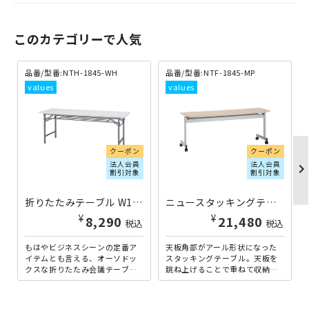
このカテゴリーで人気
品番/型番:NTH-1845-WH
品番/型番:NTF-1845-MP
クーポン
クーポン
法人会員
法人会員
chevron_righ
割引対象
割引対象
折りたたみテーブル W1800×D450×H700 ホワイト ←旧NTH-1845-WT/白 NTH-1845-WH | 269122
ニュースタッキングテーブル W1800×D450×H700 幕板無し/メープル NTF-1845-MP | 269144
¥
¥
8,290
21,480
税込
税込
もはやビジネスシーンの定番ア
天板角部がアール形状になった
イテムとも言える、オーソドッ
スタッキングテーブル。天板を
クスな折りたたみ会議テーブル
跳ね上げることで重ねて収納で
です。できるだけ多くのお客様
きる、オフィスや施設で定番の
にご提供したいと考え、この
スタッキング式の会議テーブ
価...
ル...