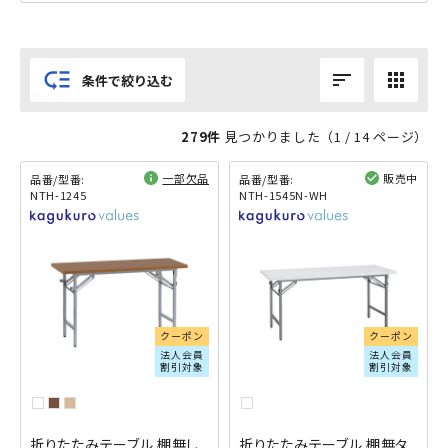
low_priority
sort
apps
条件で絞り込む
279件
見つかりました（
1
/ 14 ページ）
一部欠品
販売中
品番/型番:
品番/型番:
NTH-1245
NTH-1545N-WH
閲覧済み
閲覧済み
クーポン
クーポン
法人会員
法人会員
割引対象
割引対象
折りたたみテーブル 棚無し
折りたたみテーブル 棚無タ