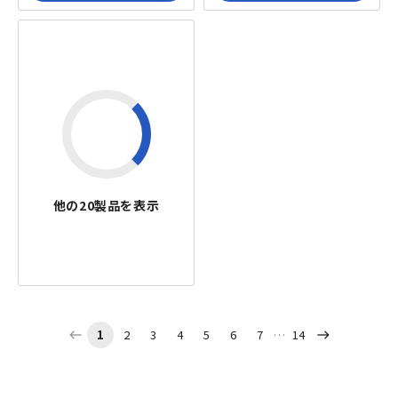
他の
20
製品を表示
1
2
3
4
5
6
7
14
west
east