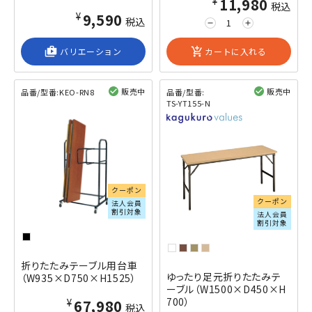
¥11,980
税込
¥9,590
税込
remove
add
shop_2
バリエーション
add_shopping_cart
カートに入れる
販売中
販売中
品番/型番:
KEO-RN8
品番/型番:
TS-YT155-N
閲覧済み
閲覧済み
クーポン
クーポン
法人会員
割引対象
法人会員
割引対象
折りたたみテーブル用台車
ゆったり足元折りたたみテ
（W935×D750×H1525）
ーブル（W1500×D450×H
700）
¥67,980
税込