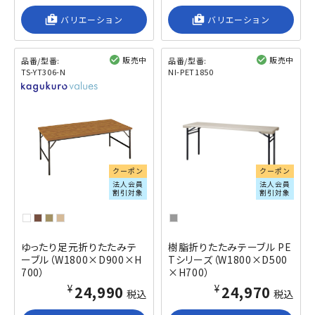
shop_2
バリエーション
shop_2
バリエーション
販売中
販売中
品番/型番:
品番/型番:
TS-YT306-N
NI-PET1850
閲覧済み
閲覧済み
クーポン
クーポン
法人会員
法人会員
割引対象
割引対象
ゆったり足元折りたたみテ
樹脂折りたたみテーブル PE
ーブル（W1800×D900×H
Tシリーズ（W1800×D500
700）
×H700）
¥24,990
¥24,970
税込
税込