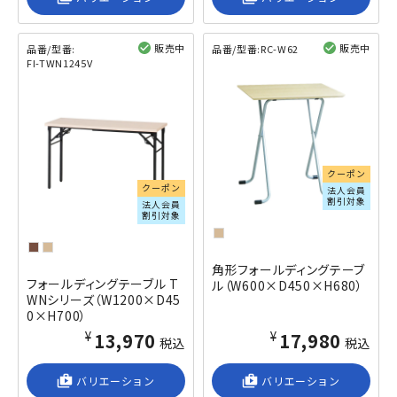
販売中
販売中
品番/型番:
品番/型番:
RC-W62
FI-TWN1245V
閲覧済み
閲覧済み
クーポン
クーポン
法人会員
割引対象
法人会員
割引対象
角形フォールディングテーブ
フォールディングテーブル T
ル（W600×D450×H680）
WNシリーズ（W1200×D45
0×H700）
¥13,970
¥17,980
税込
税込
shop_2
バリエーション
shop_2
バリエーション