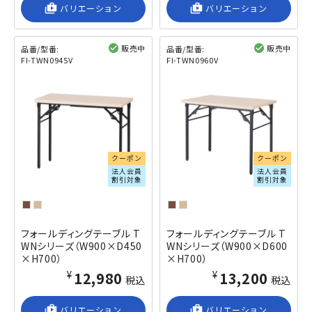
shop_2
バリエーション
shop_2
バリエーション
販売中
販売中
品番/型番:
品番/型番:
FI-TWN0945V
FI-TWN0960V
閲覧済み
閲覧済み
クーポン
クーポン
法人会員
法人会員
割引対象
割引対象
フォールディングテーブル T
フォールディングテーブル T
WNシリーズ（W900×D450
WNシリーズ（W900×D600
×H700）
×H700）
¥12,980
¥13,200
税込
税込
shop_2
バリエーション
shop_2
バリエーション