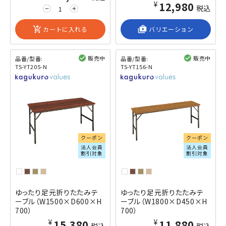
¥12,980
税込
remove
add
add_shopping_cart
カートに入れる
shop_2
バリエーション
販売中
販売中
品番/型番:
品番/型番:
TS-YT205-N
TS-YT156-N
閲覧済み
閲覧済み
クーポン
クーポン
法人会員
法人会員
割引対象
割引対象
ゆったり足元折りたたみテ
ゆったり足元折りたたみテ
ーブル（W1500×D600×H
ーブル（W1800×D450×H
700）
700）
¥15,380
¥11,880
税込
税込