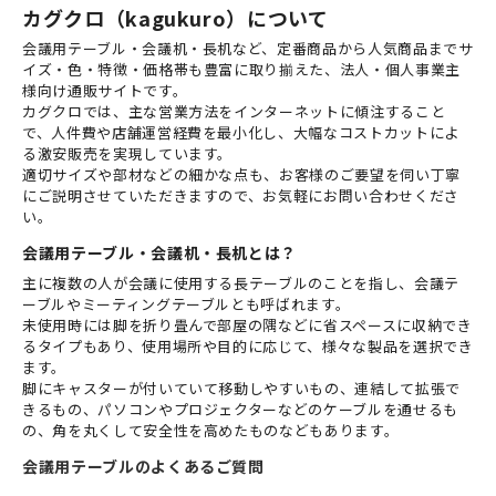
カグクロ（kagukuro）について
会議用テーブル・会議机・長机など、定番商品から人気商品までサ
イズ・色・特徴・価格帯も豊富に取り揃えた、法人・個人事業主
様向け通販サイトです。
カグクロでは、主な営業方法をインターネットに傾注すること
で、人件費や店舗運営経費を最小化し、大幅なコストカットによ
る激安販売を実現しています。
適切サイズや部材などの細かな点も、お客様のご要望を伺い丁寧
にご説明させていただきますので、お気軽にお問い合わせくださ
い。
会議用テーブル・会議机・長机とは？
主に複数の人が会議に使用する長テーブルのことを指し、会議テ
ーブルやミーティングテーブルとも呼ばれます。
未使用時には脚を折り畳んで部屋の隅などに省スペースに収納でき
るタイプもあり、使用場所や目的に応じて、様々な製品を選択でき
ます。
脚にキャスターが付いていて移動しやすいもの、連結して拡張で
きるもの、パソコンやプロジェクターなどのケーブルを通せるも
の、角を丸くして安全性を高めたものなどもあります。
会議用テーブルのよくあるご質問