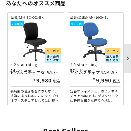
あなたへのオススメ商品
品番/型番:
SC-001-BK
品番/型番:
NAM-1000-BL
クーポン
クーポン
法人会員
法人会員
chevron_righ
割引対象
割引対象
4.2 star rating
4.0 star rating
54 レビュー
57 レビュー
ビジネスチェアSC W475×D550×H895-965 ブラック
ビジネスチェアNAM W460×D570×H850-940 ブルー
¥
¥
9,980
9,990
税込
税込
長時間の着席も苦にならない、
定番オフィスチェアのビジネス
抜群の座り心地。このタイプの
チェアNAMです。デスクワーク
オフィスチェアとしては比較的
に最適な確かな座り心地と、シ
ロープライスながら、クオリテ
ンプルながら飽きがこないデザ
ィに妥協はありません。背
インが魅力です。色はシック...
面・...
Best Sellers