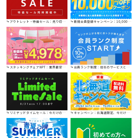
アウトレット・特価セール：売り切れ御免の特別価格！
新規会員登録キャンペーン：10,000円OFFクーポン進呈中！
スタッキングチェアNPT：業界最安値に挑戦！
会員ランク制度：他社のサービスと比較してください。
リミテッドタイムセール：今だけの限定セール。
キャンペーン：北海道限定、今だけ送料無料！