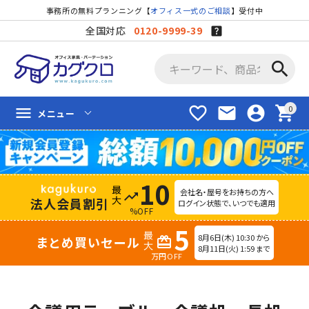
事務所の無料プランニング【
オフィス一式のご相談
】受付中
全国対応
0120-9999-39
search
favorite_border
mail
account_circle
shopping_cart
menu
メニュー
10
会社名・屋号をお持ちの方へ
trending_up
法人会員割引
ログイン状態で、いつでも適用
%OFF
5
8月6日(木) 10:30 から
まとめ買いセール
redeem
8月11日(火) 1:59 まで
万円OFF