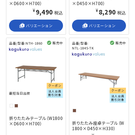
×D600×H700）
×D450×H700）
¥9,490
¥8,290
税込
税込
shop_2
バリエーション
shop_2
バリエーション
販売中
販売中
品番/型番:
NTH-1860
品番/型番:
NTL-1845-TK
閲覧済み
閲覧済み
クーポン
クーポン
法人会員
最短当日出荷
割引対象
法人会員
割引対象
折りたたみテーブル（W1800
折りたたみ座卓テーブル（W
×D600×H700）
1800×D450×H330）