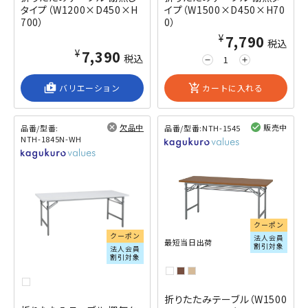
タイプ（W1200×D450×H
イプ（W1500×D450×H70
700）
0）
¥7,790
税込
¥7,390
税込
remove
add
shop_2
バリエーション
add_shopping_cart
カートに入れる
欠品中
販売中
品番/型番:
品番/型番:
NTH-1545
NTH-1845N-WH
閲覧済み
閲覧済み
クーポン
クーポン
法人会員
最短当日出荷
割引対象
法人会員
割引対象
折りたたみテーブル（W1500