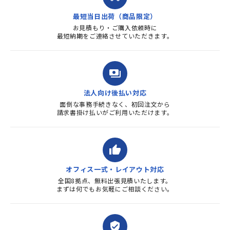
す。また、リピートするときは
最短当日出荷（商品限定）
よろしくお...
お見積もり・ご購入依頼時に
最短納期をご連絡させていただきます。
payments
法人向け後払い対応
面倒な事務手続きなく、初回注文から
請求書掛け払いがご利用いただけます。
thumb_up
オフィス一式・レイアウト対応
全国8拠点、無料出張見積いたします。
まずは何でもお気軽にご相談ください。
verified_user