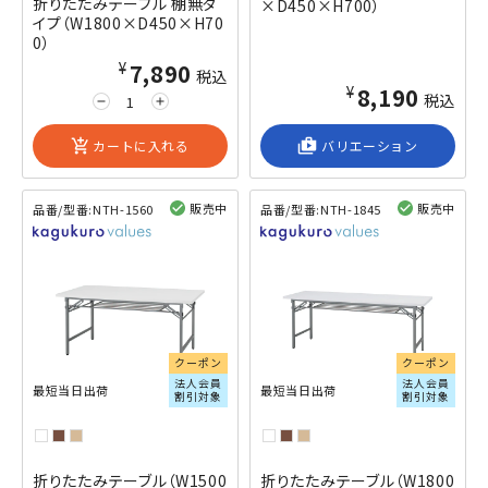
折りたたみテーブル 棚無タ
×D450×H700）
イプ（W1800×D450×H70
0）
¥7,890
税込
¥8,190
税込
remove
add
add_shopping_cart
カートに入れる
shop_2
バリエーション
販売中
販売中
品番/型番:
NTH-1560
品番/型番:
NTH-1845
閲覧済み
閲覧済み
クーポン
クーポン
法人会員
法人会員
最短当日出荷
最短当日出荷
割引対象
割引対象
折りたたみテーブル（W1500
折りたたみテーブル（W1800