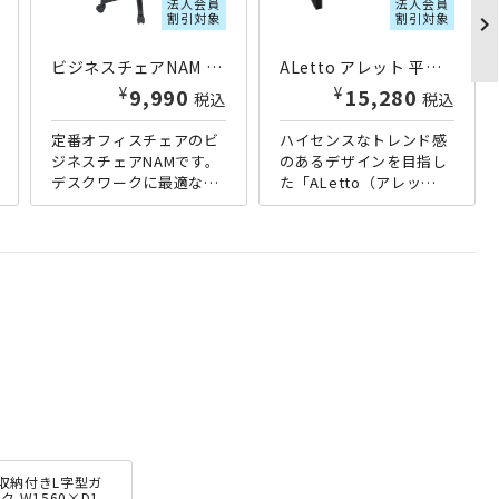
法人会員
法人会員
割引対象
割引対象
chevron_right
ビジネスチェアNAM W460×D570×H850-940 ブルー
ALetto アレット 平机 W1200×D600×H720 その他木目
¥
¥
9,990
16,991
税込
税込
定番オフィスチェアのビ
ハイセンスなトレンド感
ジネスチェアNAMです。
のあるデザインを目指し
デスクワークに最適な確
た「ALetto（アレッ
かな座り心地と、シンプ
ト）」シリーズのスタン
ルながら飽きがこないデ
ダードな横幅1200mmタ
ザインが魅力です。色は
イプの平机。シンプルな
シック...
形...
収納付きL字型ガ
ク W1560×D1