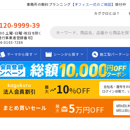
事務所の無料プランニング【
オフィス一式のご相談
】受付中
カグクロとは？
120-9999-39
00
土曜・日曜・祝日を除く
発行事業者登録番号】
06-0103-7286
tyle
movie_creation
build_circle
テーマから
探す
シーンから
探す
施工型
パーテーシ
10
会社名・屋号をお
%OFF
trending_up
法人会員割引
ログイン状態で、
5
8月6日(木)
まとめ買いセール
万円OFF
redeem
8月11日(火