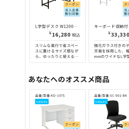
クーポン
ク
法人会員
法
割引対象
割
L字型デスク W1200×D1000×H720 個人宅配送費込A KLD-1210-AW | 270099
¥
¥
18,990
33,33
税込
スリムな奥行で省スペー
強化ガラス付きの
スに置けるサイズ感なが
天板を採用した、幅1
ら、ゆったりと使えるL
mmのワイドなL字
字型デスクです。想像以
スPCデスクです。
上に場所を取らないL字
奥行がスリムに設
型デスクは、パソコンを
ている為、部屋の
あなたへのオススメ商品
起動しな...
を...
品番/型番:
KD-107S
品番/型番:
SC-001-BK
クーポン
ク