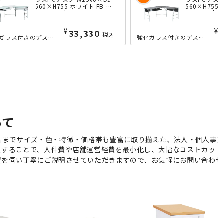
560×H755 ホワイト FB-CT
560×H75
1040-WH | 088778
1040-BK |
¥
¥
33,330
税込
強化ガラス付きのデスク天板を採用した、幅1560mmのワイドなL字型ガラスPCデ...
強化ガラス付きのデスク天板を採用した、幅1560mmのワイドなL字型ガラスPCデ...
いて
品までサイズ・色・特徴・価格帯も豊富に取り揃えた、法人・個人事
注することで、人件費や店舗運営経費を最小化し、大幅なコストカッ
望を伺い丁寧にご説明させていただきますので、お気軽にお問い合わ