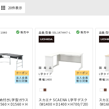
apps
20件表示
販売中
販売中
T1040
品番/型番:
SSL147HH7-L
品番/型
閲覧済み
閲覧済み
国産品
国産
クーポン
クーポン
L字タイプ
L字タ
法人会員
法人会員
横幅1400
横幅16
割引対象
割引対象
納付きL字型ガラス
スカエナ SCAENA L字平デスク
スカエ
560×D1560×H
（W1400×D1400×H700/720）
（W16