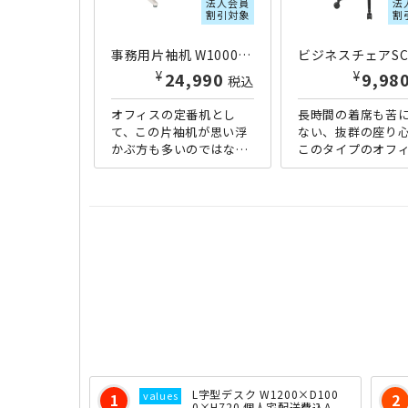
法人会員
法
割引対象
割
事務用片袖机 W1000×D700×H700 ニューグレー
¥
¥
24,990
9,98
税込
オフィスの定番机とし
長時間の着席も苦
て、この片袖机が思い浮
ない、抜群の座り
かぶ方も多いのではない
このタイプのオフ
でしょうか。コンパクト
ェアとしては比較
サイズで、省スペースオ
プライスながら、
フィスに最適な、幅1000
ティに妥協はあり
mmタ...
ん。背面・...
L字型デスク W1200×D100
0×H720 個人宅配送費込A