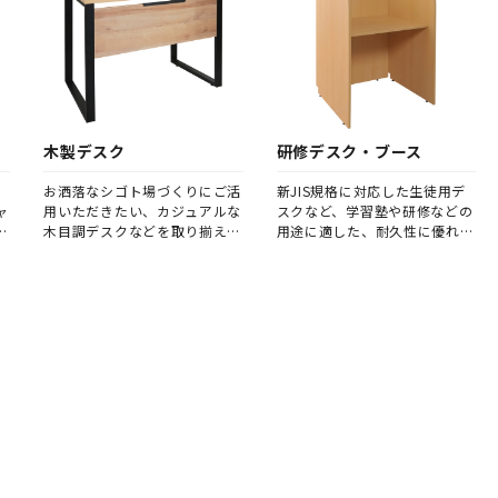
木製デスク
研修デスク・ブース
、
お洒落なシゴト場づくりにご活
新JIS規格に対応した生徒用デ
ャ
用いただきたい、カジュアルな
スクなど、学習塾や研修などの
木目調デスクなどを取り揃えま
用途に適した、耐久性に優れた
した。
学習用デスクを取り揃えまし
た。 また、レイアウト次第で
多目的にご使用いただける、パ
ーソナルブース（キャレルデス
ク）も人気です。