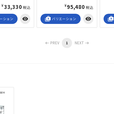
¥33,330
¥95,480
税込
税込
visibility
shop_2
visibility
shop_2
ーション
バリエーション
PREV
1
NEXT
west
east
-WH