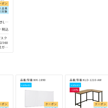
ーポン
人会員
引対象
キーボード収納付きL字型ガラスPCデスク W1560×D1560×H755 ホワイト FB-CT1040-WH | 088778
0
税込
デスク
560
型ガラ
天板の
計され
角等
品番/型番:
WK-1890
品番/型番:
KLD-1210-AW
14
ーポン
クーポン
クーポン