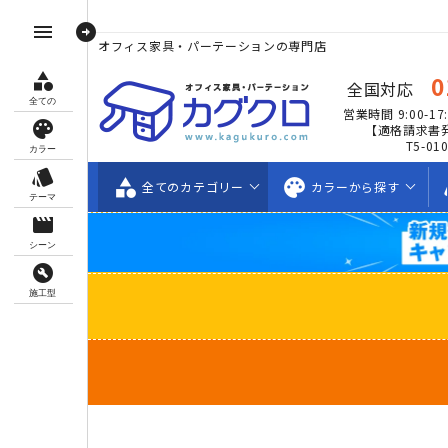
arrow_circle_right
menu
オフィス家具・パーテーションの専門店
category
0
全国対応
全ての
営業時間 9:00-17:
palette
【適格請求書
T5-01
カラー
style
category
palette
s
全ての
カテゴリー
カラーから
探す
テーマ
movie_creation
シーン
build_circle
施工型