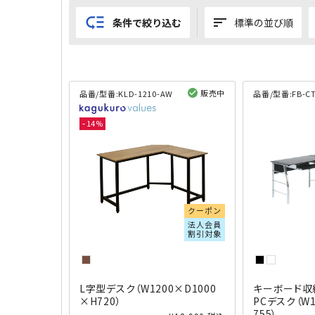
low_priority
sort
条件で絞り込む
標準の並び順
販売中
品番/型番:
KLD-1210-AW
品番/型番:
FB-C
閲覧済み
14
クーポン
法人会員
割引対象
L字型デスク（W1200×D1000
キーボード収
×H720）
PCデスク（W1
755）