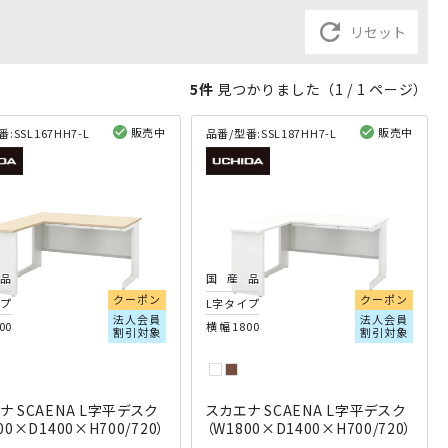
refresh
リセット
5件
見つかりました（
1
/ 1 ページ）
販売中
販売中
番:
SSL167HH7-L
品番/型番:
SSL187HH7-L
閲覧済み
閲覧済み
品
国産品
クーポン
クーポン
イプ
L字タイプ
法人会員
法人会員
00
横幅1800
割引対象
割引対象
ナ SCAENA L字平デスク
スカエナ SCAENA L字平デスク
00×D1400×H700/720）
（W1800×D1400×H700/720）