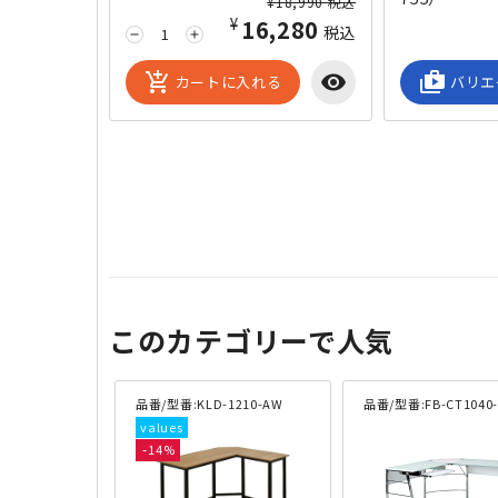
¥18,990 税込
¥16,280
税込
remove
add
add_shopping_cart
visibility
shop_2
カートに入れる
バリエ
このカテゴリーで人気
品番/型番:KLD-1210-AW
品番/型番:FB-CT1040
14