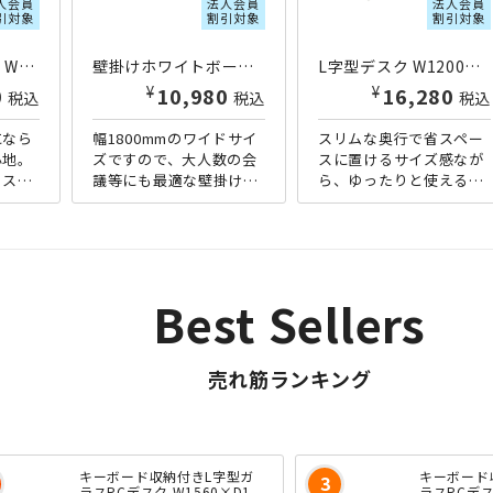
人会員
法人会員
法人会員
引対象
割引対象
割引対象
ビジネスチェアSC W475×D550×H895-965 ブラック
壁掛けホワイトボード 無地 W1800×H905 ホワイト
L字型デスク W1200×D1000×H720 その他木目
¥
¥
0
10,980
18,990
税込
税込
税込
になら
幅1800mmのワイドサイ
スリムな奥行で省スペー
心地。
ズですので、大人数の会
スに置けるサイズ感なが
ィスチ
議等にも最適な壁掛けホ
ら、ゆったりと使えるL
的ロー
ワイトボードです。会議
字型デスクです。想像以
クオリ
室の壁に掛けてしまえば
上に場所を取らないL字
ませ
場所も取りません。ミー
型デスクは、パソコンを
ティ...
起動しな...
Best Sellers
売れ筋ランキング
キーボード収納付きL字型ガ
キーボード
ラスPCデスク W1560×D1
ラスPCデス