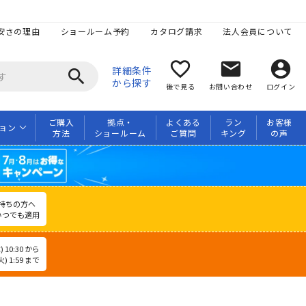
安さの理由
ショールーム予約
カタログ請求
法人会員について
favorite_border
mail
account_circle
詳細条件
search
から探す
後で見る
お問い合わせ
ログイン
ご購入
拠点・
よくある
ラン
お客様
ョン
方法
ショールーム
ご質問
キング
の声
持ちの方へ
いつでも適用
 10:30 から
) 1:59 まで