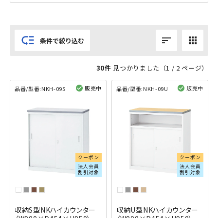
low_priority
sort
apps
条件で絞り込む
30件
見つかりました（
1
/ 2 ページ）
販売中
販売中
品番/型番:
NKH-09S
品番/型番:
NKH-09U
閲覧済み
閲覧済み
クーポン
クーポン
法人会員
法人会員
割引対象
割引対象
収納S型NKハイカウンター
収納U型NKハイカウンター