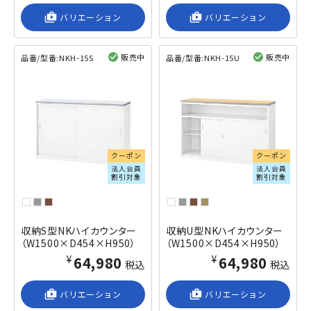
shop_2
バリエーション
shop_2
バリエーション
販売中
販売中
品番/型番:
NKH-15S
品番/型番:
NKH-15U
閲覧済み
閲覧済み
クーポン
クーポン
法人会員
法人会員
割引対象
割引対象
収納S型NKハイカウンター
収納U型NKハイカウンター
（W1500×D454×H950）
（W1500×D454×H950）
¥64,980
¥64,980
税込
税込
shop_2
バリエーション
shop_2
バリエーション