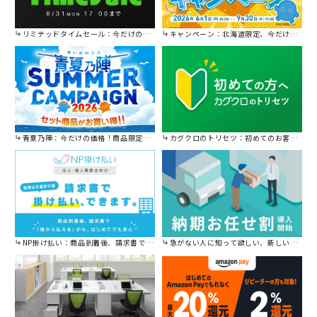
リミテッドタイムセール：今だけの限定セール。
キャンペーン：北海道限定、今だけ送料無料！
青夏乃陣：今だけの価格！商品限定セール開催中です。
カグクロのトリセツ：初めてのお客様はこちら。
NP掛け払い：商品到着後、請求書で後から払えます。
急がない人に知って欲しい、新しい割引を始めました。