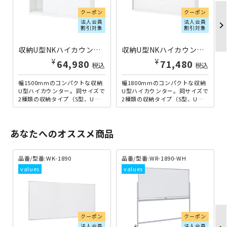
クーポン
クーポン
法人会員
法人会員
chevron_righ
割引対象
割引対象
収納U型NKハイカウンター W1500×D454×H950 ホワイト×ホワイト NKH-15UWW | 856539
収納U型NKハイカウンター W1800×D454×H950 ホワイト×ペールアルダー NKH-18UPW | 856581
¥
¥
64,980
71,480
税込
税込
幅1500mmのコンパクトな収納
幅1800mmのコンパクトな収納
U型ハイカウンター。同サイズで
U型ハイカウンター。同サイズで
2種類の収納タイプ（S型、U
2種類の収納タイプ（S型、U
型）がございますので、ご使用
型）がございますので、ご使用
のスタイルに合わせてお...
のスタイルに合わせてお...
あなたへのオススメ商品
品番/型番:
WK-1890
品番/型番:
WR-1890-WH
クーポン
クーポン
法人会員
法人会員