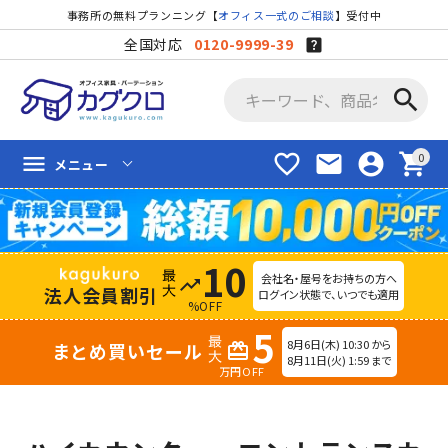
事務所の無料プランニング【
オフィス一式のご相談
】受付中
全国対応
0120-9999-39
search
favorite_border
mail
account_circle
shopping_cart
menu
メニュー
10
会社名・屋号をお持ちの方へ
trending_up
法人会員割引
ログイン状態で、いつでも適用
%OFF
5
8月6日(木) 10:30 から
まとめ買いセール
redeem
8月11日(火) 1:59 まで
万円OFF