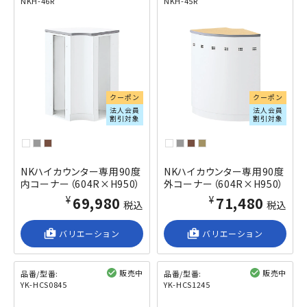
NKH-46R
NKH-45R
閲覧済み
閲覧済み
クーポン
クーポン
法人会員
法人会員
割引対象
割引対象
NKハイカウンター専用90度
NKハイカウンター専用90度
内コーナー（604R×H950）
外コーナー（604R×H950）
¥69,980
¥71,480
税込
税込
shop_2
バリエーション
shop_2
バリエーション
販売中
販売中
品番/型番:
品番/型番:
YK-HCS0845
YK-HCS1245
閲覧済み
閲覧済み