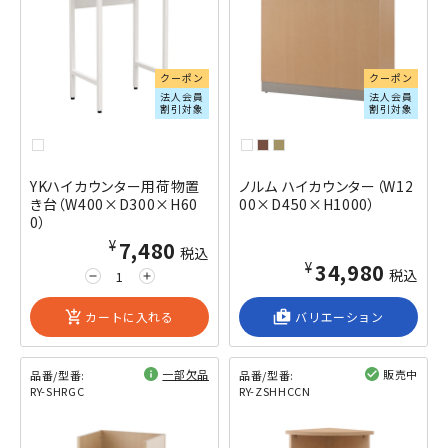
クーポン
クーポン
法人会員
法人会員
割引対象
割引対象
YKハイカウンター用荷物置
ノルム ハイカウンター（W12
き台（W400×D300×H60
00×D450×H1000）
0）
¥7,480
税込
¥34,980
税込
remove
add
add_shopping_cart
カートに入れる
shop_2
バリエーション
一部欠品
販売中
品番/型番:
品番/型番:
RY-SHRGC
RY-ZSHHCCN
閲覧済み
閲覧済み