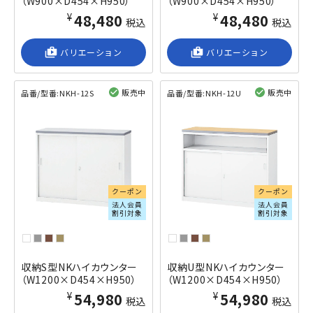
（W900×D454×H950）
（W900×D454×H950）
¥48,480
¥48,480
税込
税込
shop_2
バリエーション
shop_2
バリエーション
販売中
販売中
品番/型番:
NKH-12S
品番/型番:
NKH-12U
閲覧済み
閲覧済み
クーポン
クーポン
法人会員
法人会員
割引対象
割引対象
収納S型NKハイカウンター
収納U型NKハイカウンター
（W1200×D454×H950）
（W1200×D454×H950）
¥54,980
¥54,980
税込
税込