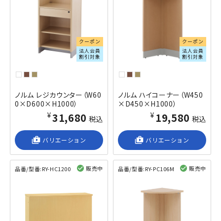
クーポン
クーポン
法人会員
法人会員
割引対象
割引対象
ノルム レジカウンター（W60
ノルム ハイコーナー（W450
0×D600×H1000）
×D450×H1000）
¥31,680
¥19,580
税込
税込
shop_2
バリエーション
shop_2
バリエーション
販売中
販売中
品番/型番:
RY-HC1200
品番/型番:
RY-PC106M
閲覧済み
閲覧済み