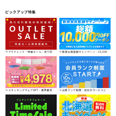
ニティスペース。 「Riposo」は
数値では測れない様々な可能性を
ピックアップ特集
生み出す、憩いの空間を提供いた
します。
アウトレット・特価セール：売り切れ御免の特別価格！
新規会員登録キャンペーン：10,000円OFFクーポン進呈中！
スタッキングチェアNPT：業界最安値に挑戦！
会員ランク制度：他社のサービスと比較してください。