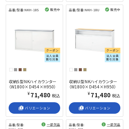
販売中
販売中
品番/型番:
NKH-18S
品番/型番:
NKH-18U
閲覧済み
閲覧済み
クーポン
クーポン
法人会員
法人会員
割引対象
割引対象
収納S型NKハイカウンター
収納U型NKハイカウンター
（W1800×D454×H950）
（W1800×D454×H950）
¥71,480
¥71,480
税込
税込
shop_2
バリエーション
shop_2
バリエーション
一部欠品
一部欠品
品番/型番:
品番/型番: