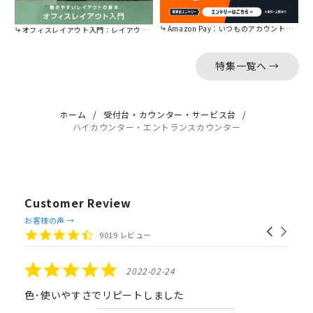
Amazon Pay：いつものアカウントで簡単に決済可能。
オフィスレイアウト入門：レイアウトの基本をご紹介。
特集一覧へ →
ホーム
受付台・カウンター・サービス台
ハイカウンター・エントランスカウンター
Customer Review
Reviews
お客様の声 →
Carousel
carousel
4.4
9019 レビュー
arrows
star
rating
5.0
2022-02-24
star
rating
色･使いやすさでリピートしました