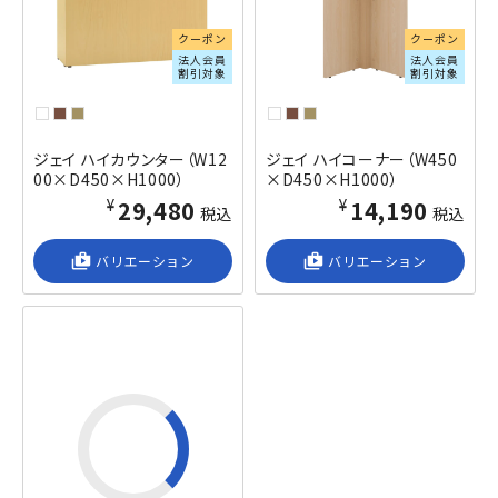
クーポン
クーポン
法人会員
法人会員
割引対象
割引対象
ジェイ ハイカウンター（W12
ジェイ ハイコーナー（W450
00×D450×H1000）
×D450×H1000）
¥29,480
¥14,190
税込
税込
shop_2
バリエーション
shop_2
バリエーション