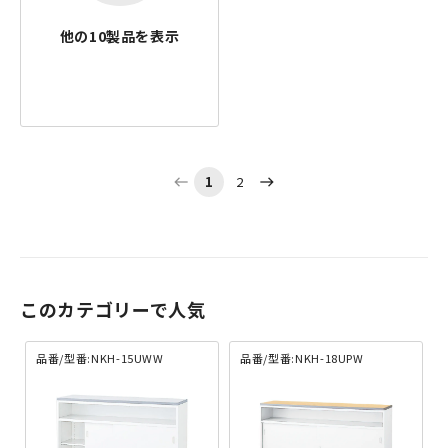
他の
10
製品を表示
1
2
west
east
このカテゴリーで人気
品番/型番:NKH-15UWW
品番/型番:NKH-18UPW