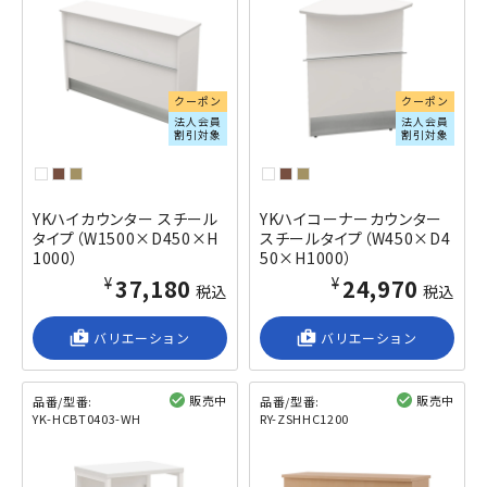
クーポン
クーポン
法人会員
法人会員
割引対象
割引対象
YKハイカウンター スチール
YKハイコーナーカウンター
タイプ（W1500×D450×H
スチールタイプ（W450×D4
1000）
50×H1000）
¥37,180
¥24,970
税込
税込
shop_2
バリエーション
shop_2
バリエーション
販売中
販売中
品番/型番:
品番/型番:
YK-HCBT0403-WH
RY-ZSHHC1200
閲覧済み
閲覧済み