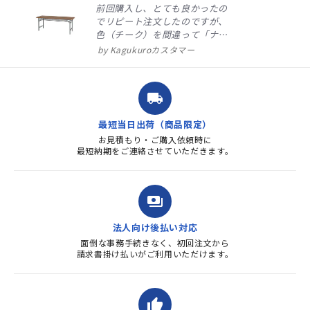
前回購入し、とても良かったの
でリピート注文したのですが、
色（チーク）を間違って「ナチ
ュラル」としてしまいました。
Kagukuroカスタマー
注文確定時に気付き、変更メー
ルを送ると直ぐに対応ください
ました。商品到着も早く、品
local_shipping
質・使いやすさで満足していま
す。また、リピートするときは
最短当日出荷（商品限定）
よろしくお...
お見積もり・ご購入依頼時に
最短納期をご連絡させていただきます。
payments
法人向け後払い対応
面倒な事務手続きなく、初回注文から
請求書掛け払いがご利用いただけます。
thumb_up