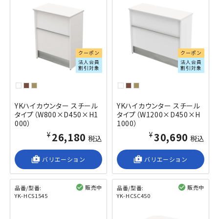
クーポン
クーポン
法人会員
法人会員
割引対象
割引対象
YKハイカウンター スチール
YKハイカウンター スチール
タイプ（W800×D450×H1
タイプ（W1200×D450×H
000）
1000）
¥26,180
¥30,690
税込
税込
shop_2
バリエーション
shop_2
バリエーション
販売中
販売中
品番/型番:
品番/型番:
YK-HCS1545
YK-HCSC450
閲覧済み
閲覧済み