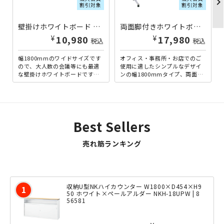
chevron_righ
割引対象
割引対象
壁掛けホワイトボード 無地 W1800×H905 ホワイト
両面脚付きホワイトボード 両面無地 W1800×H905 ホワイト
¥
¥
10,980
17,980
税込
税込
幅1800mmのワイドサイズです
オフィス・事務所・お店でのご
ので、大人数の会議等にも最適
使用に適したシンプルなデザイ
な壁掛けホワイトボードです。
ンの幅1800ｍｍタイプ、両面無
会議室の壁に掛けてしまえば場
地の脚付きホワイトボードで
所も取りません。ミーティ...
す。明るいホワイトフレーム...
Best Sellers
売れ筋ランキング
収納U型NKハイカウンター W1800×D454×H9
50 ホワイト×ペールアルダー NKH-18UPW | 8
56581