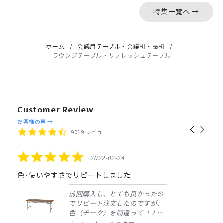
特集一覧へ →
ホーム
会議用テーブル・会議机・長机
ラウンジテーブル・リフレッシュテーブル
Customer Review
Reviews
お客様の声 →
Carousel
carousel
4.4
9019 レビュー
arrows
star
rating
5.0
2022-02-24
star
rating
色･使いやすさでリピートしました
前回購入し、とても良かったの
でリピート注文したのですが、
色（チーク）を間違って「ナチ
ュラル」としてしまいました。