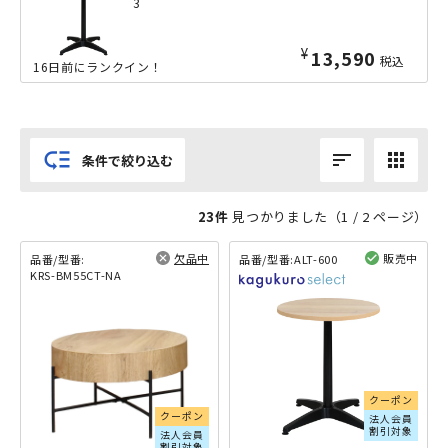
3
¥
13,590
税込
16日前にランクイン！
low_priority
sort
apps
条件で絞り込む
23件
見つかりました（
1
/ 2 ページ）
欠品中
販売中
品番/型番:
品番/型番:
ALT-600
KRS-BM55CT-NA
閲覧済み
閲覧済み
6
クーポン
クーポン
法人会員
割引対象
法人会員
割引対象