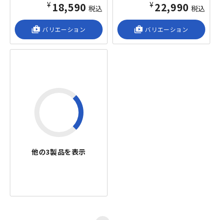
¥18,590
¥22,990
税込
税込
shop_2
バリエーション
shop_2
バリエーション
他の
3
製品を表示