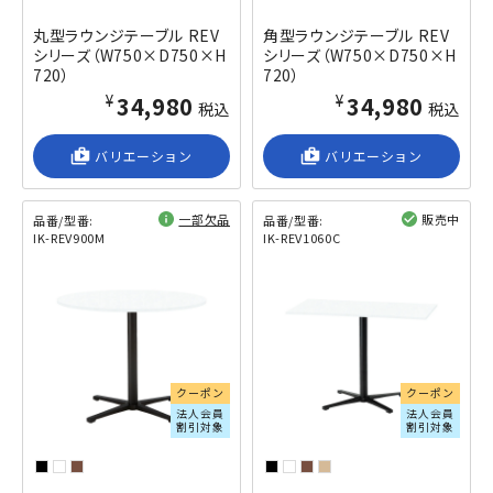
丸型ラウンジテーブル REV
角型ラウンジテーブル REV
シリーズ（W750×D750×H
シリーズ（W750×D750×H
720）
720）
¥34,980
¥34,980
税込
税込
shop_2
バリエーション
shop_2
バリエーション
一部欠品
販売中
品番/型番:
品番/型番:
IK-REV900M
IK-REV1060C
閲覧済み
閲覧済み
クーポン
クーポン
法人会員
法人会員
割引対象
割引対象