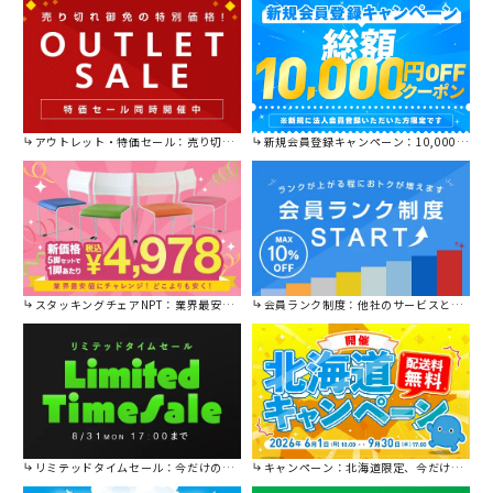
席位置が都度変わり、より活発
なコミュニケーションが期待で
きます。
アウトレット・特価セール：売り切れ御免の特別価格！
新規会員登録キャンペーン：10,000円OFFクーポン進呈中！
スタッキングチェアNPT：業界最安値に挑戦！
会員ランク制度：他社のサービスと比較してください。
リミテッドタイムセール：今だけの限定セール。
キャンペーン：北海道限定、今だけ送料無料！