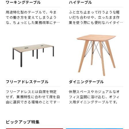
ワーキングテーブル
ハイテーブル
用途特化型のテーブルで、今ま
ふと立ち止まって行うような軽
での働き方を変えてしまうよう
い打ち合わせや、立ったまま作
な、ちょっとした業務改革にチ
業を使う際にも便利なハイタイ
ャレンジしてみませんか。
プのテーブルです。
フリーアドレステーブル
ダイニングテーブル
フリーアドレスとは自席を特定
休憩スペースやカジュアルなオ
せず、業務特性に合わせて席を自
フィス空間に溶け込む、オフィ
由に選択できる環境のことです。
ス用ダイニングテーブルです。
フリーアドレステーブルは、そ
の使用目的や人数の変化に柔軟
に対応可能なオフィスワーク環
ピックアップ特集
境を実現します。 また、席を固
定しないことで、社員同士の着