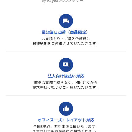
Kagukuroカスタマー
注文確定時に気付き、変更メー
ルを送ると直ぐに対応ください
ました。商品到着も早く、品
local_shipping
質・使いやすさで満足していま
す。また、リピートするときは
最短当日出荷（商品限定）
よろしくお...
お見積もり・ご購入依頼時に
最短納期をご連絡させていただきます。
payments
法人向け後払い対応
面倒な事務手続きなく、初回注文から
請求書掛け払いがご利用いただけます。
thumb_up
オフィス一式・レイアウト対応
全国8拠点、無料出張見積いたします。
まずは何でもお気軽にご相談ください。