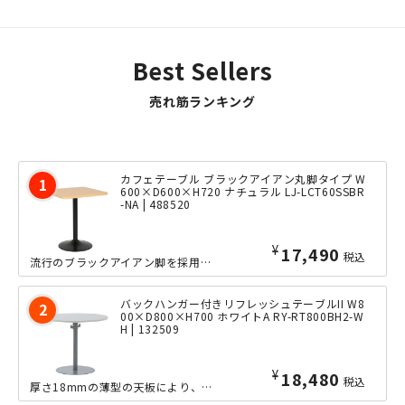
ィに妥協はありません。背
インが魅力です。色はシック...
面・...
Best Sellers
売れ筋ランキング
カフェテーブル ブラックアイアン丸脚タイプ W
600×D600×H720 ナチュラル LJ-LCT60SSBR
-NA | 488520
¥
17,490
税込
流行のブラックアイアン脚を採用した、ずっしりと安定感のある丸脚タイプのカフェテー...
バックハンガー付きリフレッシュテーブルII W8
00×D800×H700 ホワイトA RY-RT800BH2-W
H | 132509
¥
18,480
税込
厚さ18mmの薄型の天板により、軽量化されたリフレッシュテーブルの広々使える直径...