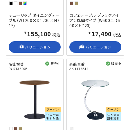
チューリップ ダイニングテー
カフェテーブル ブラックアイ
ブル（W1200×D1200×H7
アン丸脚タイプ（W600×D6
15）
00×H720）
¥155,100
¥17,490
税込
税込
shop_2
バリエーション
shop_2
バリエーション
販売中
販売中
品番/型番:
品番/型番:
RY-RT3600BL
AK-LLT8514
閲覧済み
閲覧済み
クーポン
クーポン
法人会員
法人会員
割引対象
割引対象