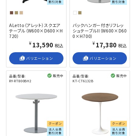
割引対象
割引対象
ALetto（アレット）スクエア
バックハンガー付きリフレッ
テーブル（W600×D600×H
シュテーブルII（W600×D60
720）
0×H700）
¥13,590
¥17,380
税込
税込
shop_2
バリエーション
shop_2
バリエーション
販売中
販売中
品番/型番:
品番/型番:
RY-RT800BH2
KT-CT6132B
閲覧済み
閲覧済み
クーポン
クーポン
法人会員
法人会員
割引対象
割引対象