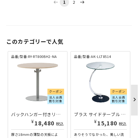
1
2
west
east
このカテゴリーで人気
品番/型番:RY-RT800BH2-NA
品番/型番:AK-LLT8514
クーポン
クーポン
法人会員
法人会員
chevron_righ
割引対象
割引対象
バックハンガー付きリフレッシュテーブルII W800×D800×H700 ナチュラルF RY-RT800BH2-NA | 132508
ブラス サイドテーブル クリアガラスタイプ W460×D460×H555 AK-LLT8514 | 821321
¥
¥
18,480
15,180
税込
税込
厚さ18mmの薄型の天板によ
ありそうでなかった、美しい流