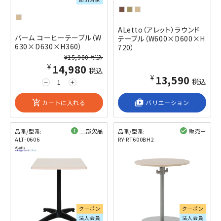
ALetto（アレット）ラウンド
バーム コーヒーテーブル（W
テーブル（W600×D600×H
630×D630×H360）
720）
¥15,980 税込
¥14,980
税込
¥13,590
税込
remove
add
add_shopping_cart
カートに入れる
shop_2
バリエーション
一部欠品
販売中
品番/型番:
品番/型番:
ALT-0606
RY-RT600BH2
閲覧済み
閲覧済み
クーポン
クーポン
法人会員
法人会員