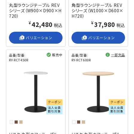
丸型ラウンジテーブル REV
角型ラウンジテーブル REV
シリーズ（W900×D900×H
シリーズ（W1000×D600×
720）
H720）
¥42,480
¥37,980
税込
税込
shop_2
バリエーション
shop_2
バリエーション
販売中
一部欠品
品番/型番:
品番/型番:
RY-RCT450R
RY-RCT600R
閲覧済み
閲覧済み
クーポン
クーポン
法人会員
法人会員
割引対象
割引対象