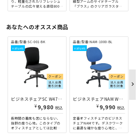
り、軽量化されたリフレッシュ
線型アームのサイドテーブル
テーブルの広々使える直径800m
「ブラス」のクリアガラスタイ
mタイプです。直径800mmとい
プです。天板のクリアガラス
う天板サイズは、丁度...
は、強化ガラスですので、安心
して...
あなたへのオススメ商品
品番/型番:
SC-001-BK
品番/型番:
NAM-1000-BL
クーポン
クーポン
法人会員
法人会員
chevron_righ
割引対象
割引対象
ビジネスチェアSC W475×D550×H895-965 ブラック
ビジネスチェアNAM W460×D570×H850-940 ブルー
¥
¥
9,980
9,990
税込
税込
長時間の着席も苦にならない、
定番オフィスチェアのビジネス
抜群の座り心地。このタイプの
チェアNAMです。デスクワーク
オフィスチェアとしては比較的
に最適な確かな座り心地と、シ
ロープライスながら、クオリテ
ンプルながら飽きがこないデザ