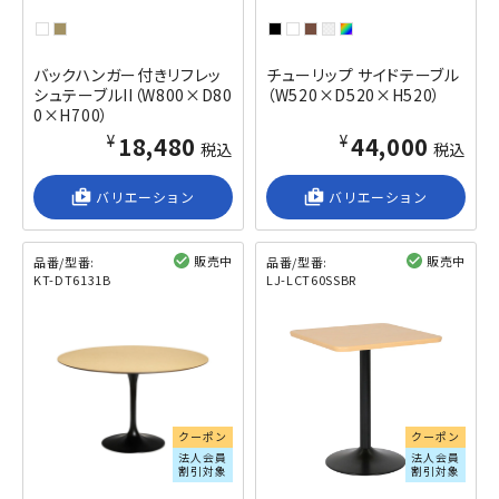
バックハンガー付きリフレッ
チューリップ サイドテーブル
シュテーブルII（W800×D80
（W520×D520×H520）
0×H700）
¥18,480
¥44,000
税込
税込
shop_2
バリエーション
shop_2
バリエーション
販売中
販売中
品番/型番:
品番/型番:
KT-DT6131B
LJ-LCT60SSBR
閲覧済み
閲覧済み
クーポン
クーポン
法人会員
法人会員
割引対象
割引対象