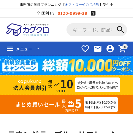
事務所の無料プランニング【
オフィス一式のご相談
】受付中
全国対応
0120-9999-39
search
favorite_border
mail
account_circle
shopping_cart
menu
メニュー
10
会社名・屋号をお持ちの方へ
trending_up
法人会員割引
ログイン状態で、いつでも適用
%OFF
5
8月6日(木) 10:30 から
まとめ買いセール
redeem
8月11日(火) 1:59 まで
万円OFF