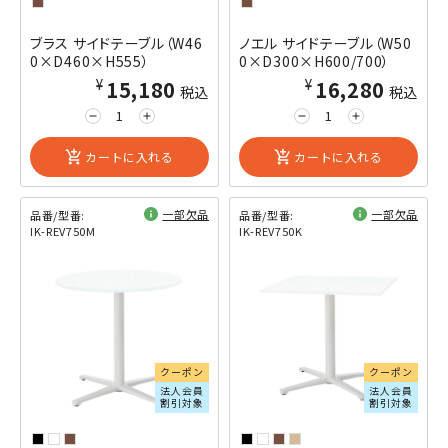
ブラス サイドテーブル（W46
ノエル サイドテーブル（W50
0×D460×H555）
0×D300×H600/700）
¥15,180
¥16,280
税込
税込
remove
add
remove
add
add_shopping_cart
カートに入れる
add_shopping_cart
カートに入れる
一部欠品
一部欠品
品番/型番:
品番/型番:
IK-REV750M
IK-REV750K
閲覧済み
閲覧済み
クーポン
クーポン
法人会員
法人会員
割引対象
割引対象