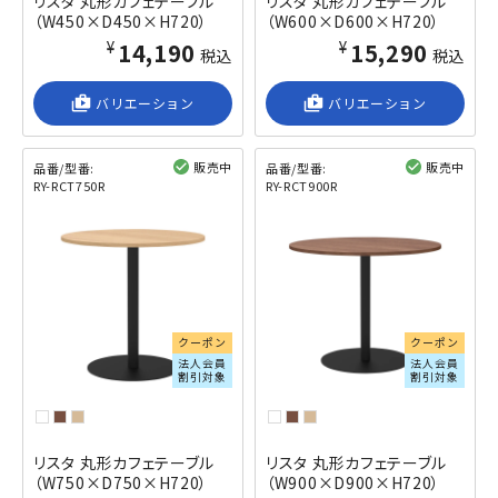
リスタ 丸形カフェテーブル
リスタ 丸形カフェテーブル
（W450×D450×H720）
（W600×D600×H720）
¥14,190
¥15,290
税込
税込
shop_2
バリエーション
shop_2
バリエーション
販売中
販売中
品番/型番:
品番/型番:
RY-RCT750R
RY-RCT900R
閲覧済み
閲覧済み
クーポン
クーポン
法人会員
法人会員
割引対象
割引対象
リスタ 丸形カフェテーブル
リスタ 丸形カフェテーブル
（W750×D750×H720）
（W900×D900×H720）