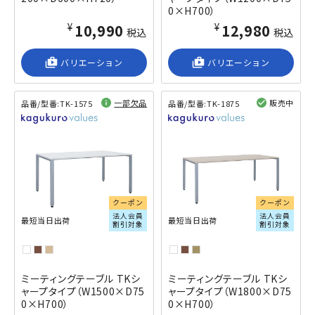
0×H700）
¥10,990
¥12,980
税込
税込
shop_2
バリエーション
shop_2
バリエーション
一部欠品
販売中
品番/型番:
TK-1575
品番/型番:
TK-1875
閲覧済み
閲覧済み
クーポン
クーポン
法人会員
法人会員
最短当日出荷
最短当日出荷
割引対象
割引対象
ミーティングテーブル TKシ
ミーティングテーブル TKシ
ャープタイプ（W1500×D75
ャープタイプ（W1800×D75
0×H700）
0×H700）