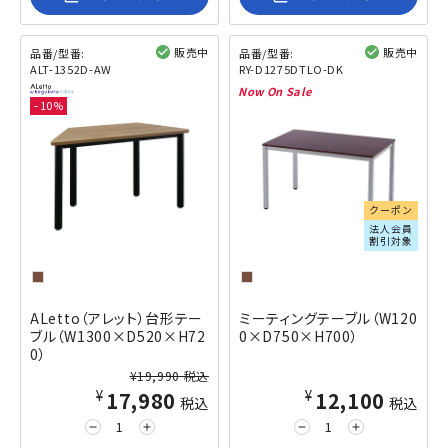
販売中
販売中
品番/型番:
品番/型番:
ALT-1352D-AW
RY-D1275DTLO-DK
閲覧済み
閲覧済み
10
クーポン
法人会員
割引対象
ALetto（アレット）台形テー
ミーティングテーブル（W120
ブル（W1300×D520×H72
0×D750×H700）
0）
¥19,990 税込
¥17,980
¥12,100
税込
税込
remove
add
remove
add