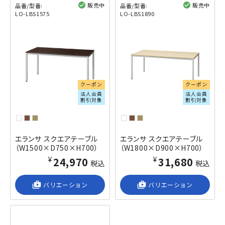
販売中
販売中
品番/型番:
品番/型番:
LO-LBS1575
LO-LBS1890
閲覧済み
閲覧済み
クーポン
クーポン
法人会員
法人会員
割引対象
割引対象
エランサ スクエアテーブル
エランサ スクエアテーブル
（W1500×D750×H700）
（W1800×D900×H700）
¥24,970
¥31,680
税込
税込
shop_2
バリエーション
shop_2
バリエーション