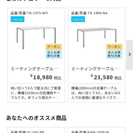
品番/型番:TK-1575-WH
品番/型番:TK-1890-NA
クーポン
クーポン
法人会員
法人会員
chevron_righ
割引対象
割引対象
ミーティングテーブル TKシャープタイプ W1500×D750×H700 ホワイト ←旧TK-1575-WT TK-1575-WH | 269149
ミーティングテーブル TKシャープタイプ W1800×D900×H700 ナチュラル TK-1890-NA | 269153
¥
¥
18,980
23,580
税込
税込
向い合って4人で座るのに丁度良
横幅1800mmの会議テーブル
い、横幅1500mmの会議用テー
は、向い合って4人、あるいは6
ブルです。オフィス用のテーブ
人での使用に最適なサイズで
ルとして、最もオーソドックス
す。4人で使用すれば、左右に資
なシャープエッジタイプ...
料等を広げても余裕があり...
あなたへのオススメ商品
品番/型番:
SC-001-BK
品番/型番:
NAM-1000-BL