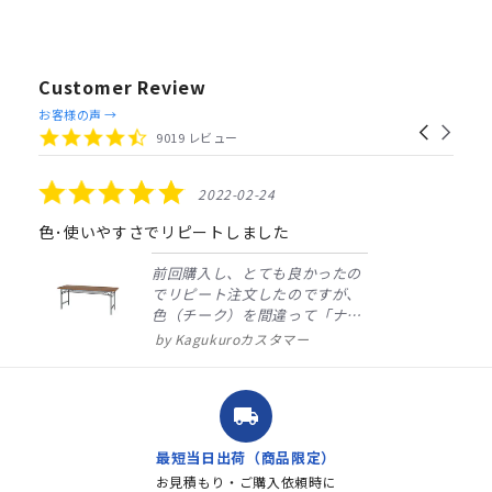
Customer Review
Reviews
お客様の声 →
Carousel
carousel
4.4
9019 レビュー
arrows
star
rating
5.0
2022-02-24
star
rating
色･使いやすさでリピートしました
前回購入し、とても良かったの
でリピート注文したのですが、
色（チーク）を間違って「ナチ
ュラル」としてしまいました。
Kagukuroカスタマー
注文確定時に気付き、変更メー
ルを送ると直ぐに対応ください
ました。商品到着も早く、品
local_shipping
質・使いやすさで満足していま
す。また、リピートするときは
最短当日出荷（商品限定）
よろしくお...
お見積もり・ご購入依頼時に