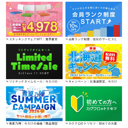
スタッキングチェアNPT：業界最安値に挑戦！
会員ランク制度：他社のサービスと比較してください。
リミテッドタイムセール：今だけの限定セール。
キャンペーン：北海道限定、今だけ送料無料！
青夏乃陣：今だけの価格！商品限定セール開催中です。
カグクロのトリセツ：初めてのお客様はこちら。