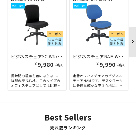
クーポン
クーポン
法人会員
法人会員
chevron_righ
割引対象
割引対象
ビジネスチェアSC W475×D550×H895-965 ブラック
ビジネスチェアNAM W460×D570×H850-940 ブルー
¥
¥
9,980
9,990
税込
税込
長時間の着席も苦にならない、
定番オフィスチェアのビジネス
抜群の座り心地。このタイプの
チェアNAMです。デスクワーク
オフィスチェアとしては比較的
に最適な確かな座り心地と、シ
ロープライスながら、クオリテ
ンプルながら飽きがこないデザ
ィに妥協はありません。背
インが魅力です。色はシック...
面・...
Best Sellers
売れ筋ランキング