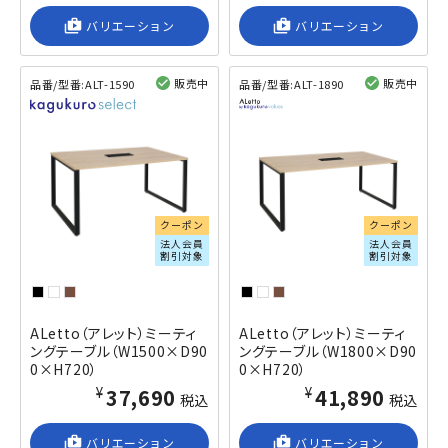
shop_2
バリエーション
shop_2
バリエーション
販売中
販売中
品番/型番:
ALT-1590
品番/型番:
ALT-1890
閲覧済み
閲覧済み
クーポン
クーポン
法人会員
法人会員
割引対象
割引対象
ALetto（アレット）ミーティ
ALetto（アレット）ミーティ
ングテーブル（W1500×D90
ングテーブル（W1800×D90
0×H720）
0×H720）
¥37,690
¥41,890
税込
税込
shop_2
バリエーション
shop_2
バリエーション