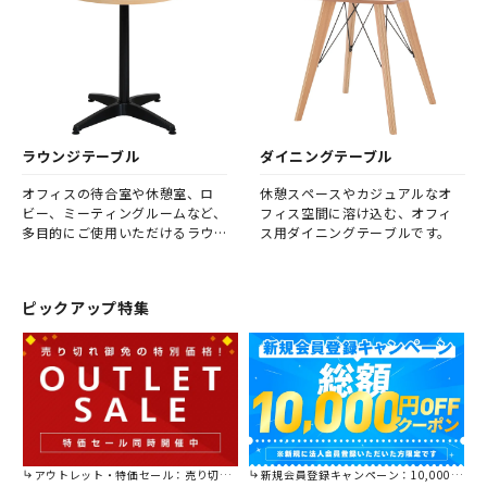
境を実現します。 また、席を固
定しないことで、社員同士の着
席位置が都度変わり、より活発
なコミュニケーションが期待で
きます。
ラウンジテーブル
ダイニングテーブル
オフィスの待合室や休憩室、ロ
休憩スペースやカジュアルなオ
ビー、ミーティングルームなど、
フィス空間に溶け込む、オフィ
多目的にご使用いただけるラウ
ス用ダイニングテーブルです。
ンジテーブルです。
ピックアップ特集
アウトレット・特価セール：売り切れ御免の特別価格！
新規会員登録キャンペーン：10,000円OFFクーポン進呈中！