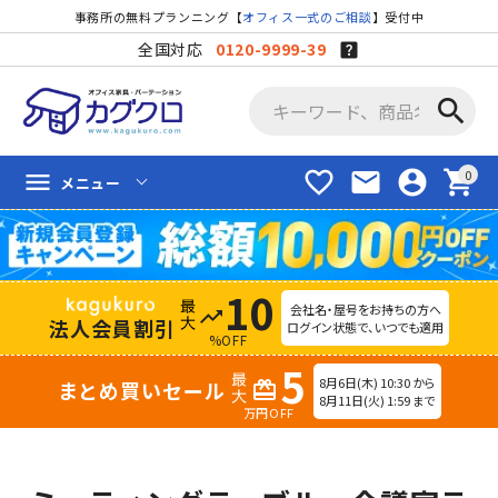
事務所の無料プランニング【
オフィス一式のご相談
】受付中
全国対応
0120-9999-39
search
favorite_border
mail
account_circle
shopping_cart
menu
メニュー
10
会社名・屋号をお持ちの方へ
trending_up
法人会員割引
ログイン状態で、いつでも適用
%OFF
5
8月6日(木) 10:30 から
まとめ買いセール
redeem
8月11日(火) 1:59 まで
万円OFF