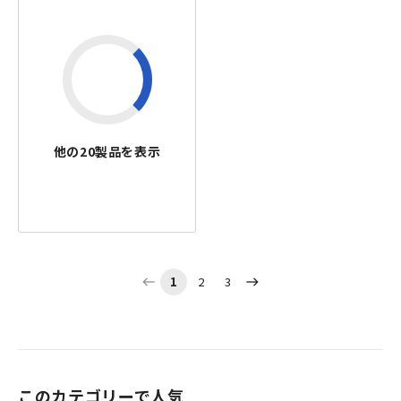
他の
20
製品を表示
1
2
3
west
east
このカテゴリーで人気