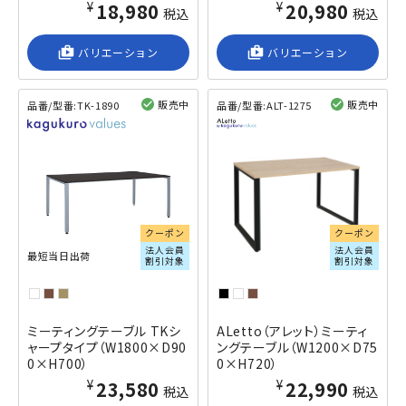
¥18,980
¥20,980
税込
税込
shop_2
バリエーション
shop_2
バリエーション
販売中
販売中
品番/型番:
TK-1890
品番/型番:
ALT-1275
閲覧済み
閲覧済み
クーポン
クーポン
法人会員
法人会員
最短当日出荷
割引対象
割引対象
ミーティングテーブル TKシ
ALetto（アレット）ミーティ
ャープタイプ（W1800×D90
ングテーブル（W1200×D75
0×H700）
0×H720）
¥23,580
¥22,990
税込
税込