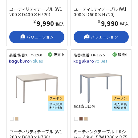
ユーティリティテーブル（W1
ユーティリティテーブル（W1
200×D400×H720）
000×D600×H720）
¥9,990
¥9,990
税込
税込
shop_2
バリエーション
shop_2
バリエーション
販売中
販売中
品番/型番:
UTY-1260
品番/型番:
TK-1275
閲覧済み
閲覧済み
クーポン
クーポン
法人会員
法人会員
最短当日出荷
割引対象
割引対象
ユーティリティテーブル（W1
ミーティングテーブル TKシ
200×D600×H720）
ャープタイプ（W1200×D75