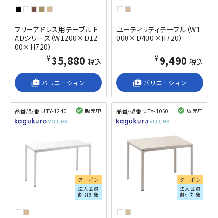
フリーアドレス用テーブル F
ユーティリティテーブル（W1
ADシリーズ（W1200×D12
000×D400×H720）
00×H720）
¥35,880
¥9,490
税込
税込
shop_2
バリエーション
shop_2
バリエーション
販売中
販売中
品番/型番:
UTY-1240
品番/型番:
UTY-1060
閲覧済み
閲覧済み
クーポン
クーポン
法人会員
法人会員
割引対象
割引対象