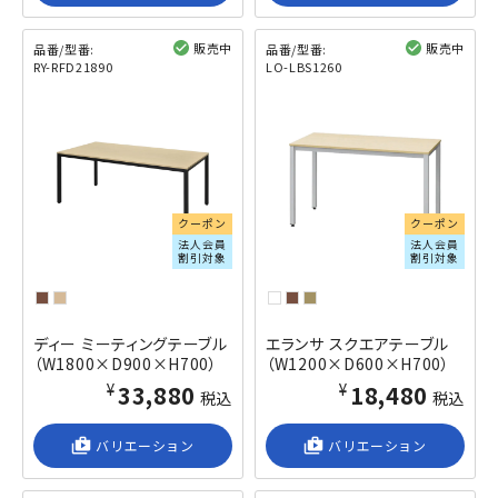
販売中
販売中
品番/型番:
品番/型番:
RY-RFD21890
LO-LBS1260
閲覧済み
閲覧済み
クーポン
クーポン
法人会員
法人会員
割引対象
割引対象
ディー ミーティングテーブル
エランサ スクエアテーブル
（W1800×D900×H700）
（W1200×D600×H700）
¥33,880
¥18,480
税込
税込
shop_2
バリエーション
shop_2
バリエーション