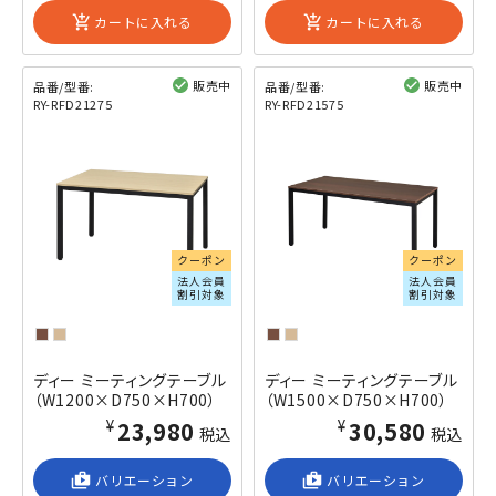
add_shopping_cart
カートに入れる
add_shopping_cart
カートに入れる
販売中
販売中
品番/型番:
品番/型番:
RY-RFD21275
RY-RFD21575
閲覧済み
閲覧済み
クーポン
クーポン
法人会員
法人会員
割引対象
割引対象
ディー ミーティングテーブル
ディー ミーティングテーブル
（W1200×D750×H700）
（W1500×D750×H700）
¥23,980
¥30,580
税込
税込
shop_2
バリエーション
shop_2
バリエーション