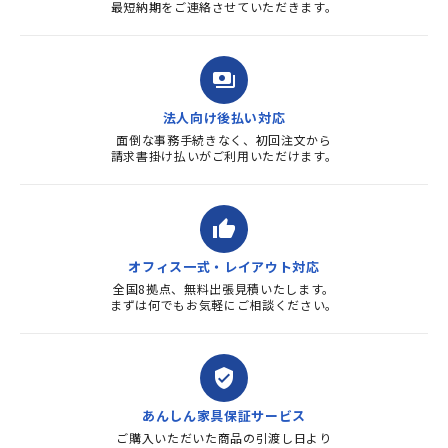
最短納期をご連絡させていただきます。
payments
法人向け後払い対応
面倒な事務手続きなく、初回注文から
請求書掛け払いがご利用いただけます。
thumb_up
オフィス一式・レイアウト対応
全国8拠点、無料出張見積いたします。
まずは何でもお気軽にご相談ください。
verified_user
あんしん家具保証サービス
ご購入いただいた商品の引渡し日より