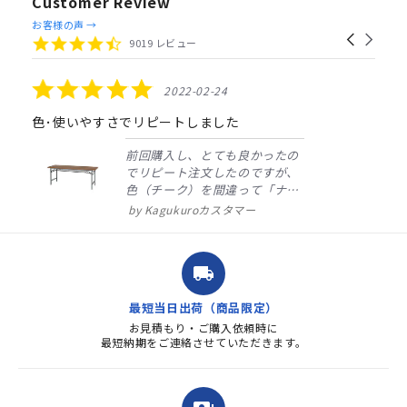
Customer Review
Reviews
お客様の声 →
Carousel
carousel
4.4
9019 レビュー
arrows
star
rating
5.0
2022-02-24
star
rating
色･使いやすさでリピートしました
前回購入し、とても良かったの
でリピート注文したのですが、
色（チーク）を間違って「ナチ
ュラル」としてしまいました。
Kagukuroカスタマー
注文確定時に気付き、変更メー
ルを送ると直ぐに対応ください
ました。商品到着も早く、品
local_shipping
質・使いやすさで満足していま
す。また、リピートするときは
最短当日出荷（商品限定）
よろしくお...
お見積もり・ご購入依頼時に
最短納期をご連絡させていただきます。