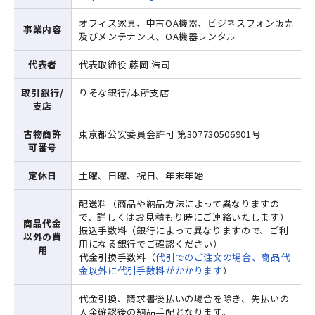
オフィス家具、中古OA機器、ビジネスフォン販売
事業内容
及びメンテナンス、OA機器レンタル
代表者
代表取締役 藤岡 浩司
取引銀行/
りそな銀行/本所支店
支店
古物商許
東京都公安委員会許可 第307730506901号
可番号
定休日
土曜、日曜、祝日、年末年始
配送料（商品や納品方法によって異なりますの
で、詳しくはお見積もり時にご連絡いたします）
商品代金
振込手数料（銀行によって異なりますので、ご利
以外の費
用になる銀行でご確認ください）
用
代金引換手数料（
代引でのご注文の場合、商品代
金以外に代引手数料がかかります
）
代金引換、請求書後払いの場合を除き、先払いの
入金確認後の納品手配となります。