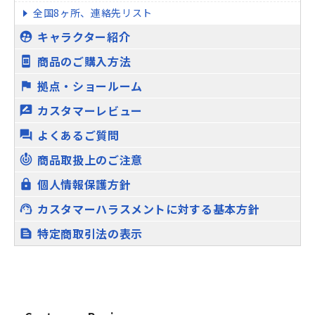
全国8ヶ所、連絡先リスト
キャラクター紹介
supervised_user_circle
商品のご購入方法
book_online
拠点・ショールーム
flag
カスタマーレビュー
rate_review
よくあるご質問
question_answer
商品取扱上のご注意
crisis_alert
個人情報保護方針
lock
カスタマーハラスメントに対する基本方針
support_agent
特定商取引法の表示
text_snippet