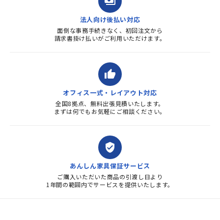
payments
法人向け後払い対応
面倒な事務手続きなく、初回注文から
請求書掛け払いがご利用いただけます。
thumb_up
オフィス一式・レイアウト対応
全国8拠点、無料出張見積いたします。
まずは何でもお気軽にご相談ください。
verified_user
あんしん家具保証サービス
ご購入いただいた商品の引渡し日より
1年間の範囲内でサービスを提供いたします。