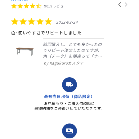
Carousel
carousel
4.4
9019 レビュー
arrows
star
rating
5.0
2022-02-24
star
rating
色･使いやすさでリピートしました
前回購入し、とても良かったの
でリピート注文したのですが、
色（チーク）を間違って「ナチ
ュラル」としてしまいました。
Kagukuroカスタマー
注文確定時に気付き、変更メー
ルを送ると直ぐに対応ください
ました。商品到着も早く、品
local_shipping
質・使いやすさで満足していま
す。また、リピートするときは
最短当日出荷（商品限定）
よろしくお...
お見積もり・ご購入依頼時に
最短納期をご連絡させていただきます。
payments