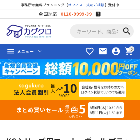
事務所の無料プランニング【
オフィス一式のご相談
】受付中
全国対応
0120-9999-39
search
favorite_border
mail
account_circle
shopping_cart
menu
メニュー
10
会社名・屋号をお持ちの方へ
trending_up
法人会員割引
ログイン状態で、いつでも適用
%OFF
5
8月6日(木) 10:30 から
まとめ買いセール
redeem
8月11日(火) 1:59 まで
万円OFF