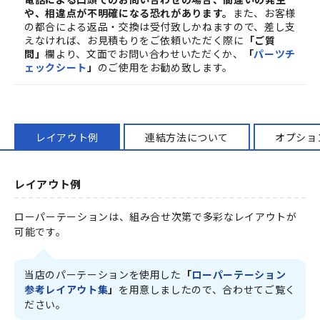
や、相違点が不明確になる恐れがあります。
また、お客様
の都合による返品・交換は受付致しかねますので、差し支
えなければ、お見積もりをご依頼いただく際に
「ご質
問」
欄より、文面でお問い合わせいただくか、
「
パーツチ
ェックシート
」
のご使用をお勧め致します。
レイアウト例
連結方法について
オプショ
レイアウト例
ローパーテーションは、組み合せ次第で多彩なレイアウトが
可能です。
当店のパーテーションを使用した
「
ローパーテーション
参考レイアウト集
」
を用意しましたので、合わせてご覧く
ださい。