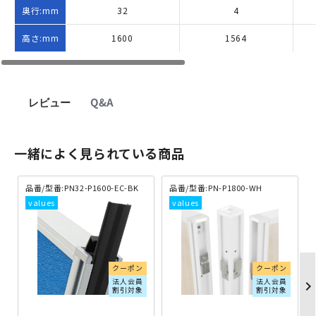
奥行:mm
32
4
高さ:mm
1600
1564
レビュー
Q&A
一緒によく見られている商品
品番/型番:PN32-P1600-EC-BK
品番/型番:PN-P1800-WH
クーポン
クーポン
法人会員
法人会員
chevron_righ
割引対象
割引対象