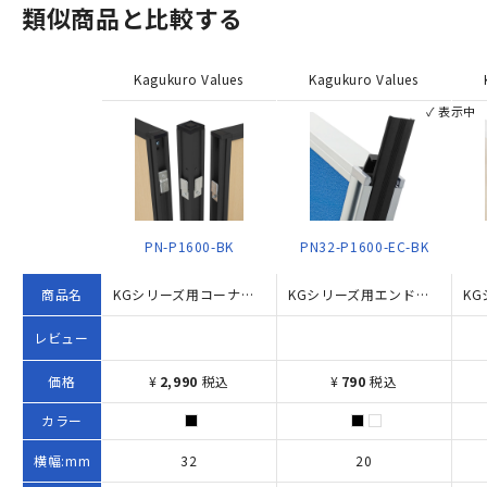
類似商品と比較する
Kagukuro Values
Kagukuro Values
✓ 表示中
PN-P1600-BK
PN32-P1600-EC-BK
商品名
KGシリーズ用コーナーポール ブラック H1600
KGシリーズ用エンドカバー H1600
レビュー
価格
¥
2,990
税込
¥
790
税込
カラー
横幅:mm
32
20