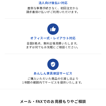
法人向け後払い対応
面倒な事務手続きなく、初回注文から
請求書掛け払いがご利用いただけます。
thumb_up
オフィス一式・レイアウト対応
全国8拠点、無料出張見積いたします。
まずは何でもお気軽にご相談ください。
verified_user
あんしん家具保証サービス
ご購入いただいた商品の引渡し日より
1年間の範囲内でサービスを提供いたします。
メール・FAXでのお見積もりやご相談