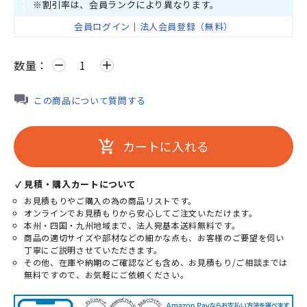
※割引率は、会員ランクにより異なります。
会員ログイン
｜
法人会員登録（無料）
数量：
remove
add
この商品について質問する
カートに入れる
add_shopping_cart
✓ 見積・購入カートについて
お見積もりやご購入の為の商品リストです。
オンラインでお見積もりから安心してご注文いただけます。
本州・四国・九州地域まで、法人宛基本送料無料です。
商品の適切サイズや部材などの細かな点も、お客様のご要望を伺い
丁寧にご説明させていただきます。
その他、在庫や納期のご確認なども含め、お見積もり/ご相談までは
無料ですので、お気軽にご依頼ください。