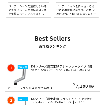
パーテーションを連結しない時
パーテーションを自立させる場
に側面フレームの連結部分を塞
合に必要な補助脚です。パネル1
ぐ化粧カバー。ツメをはずしエ
枚の場合、4個必要となります。
ンドカバーを装着することで、
意外と重量のあるローパーテー
安心してご利用いただけま
ションをしっかり支えます...
す。...
Best Sellers
売れ筋ランキング
KGシリーズ用安定脚 アジャスタータイプ 4個
セット シルバー PN-AK-04SET-SL | 269773
¥
7,190
税込
パーテーションを自立させる場合に必要な補助脚です。パネル1枚の場合、4個必要とな...
KGシリーズ用安定脚 フラットタイプ 4個セッ
ト シルバー Z-A005-04SET-SL | 269778