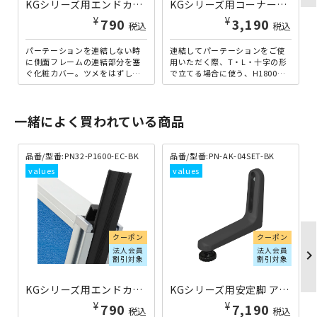
KGシリーズ用エンドカバーH1600 ブラック PN32-P1600-EC-BK | 269502
KGシリーズ用コーナーポールH1800 ホワイト PN-P1800-WH | 269724
¥
¥
790
3,190
税込
税込
パーテーションを連結しない時
連結してパーテーションをご使
に側面フレームの連結部分を塞
用いただく際、T・L・十字の形
ぐ化粧カバー。ツメをはずしエ
で立てる場合に使う、H1800用
ンドカバーを装着することで、
コーナーポールです。コーナー
安心してご利用いただけま
ごとに、1本必要です。...
す。...
一緒によく買われている商品
品番/型番:PN32-P1600-EC-BK
品番/型番:PN-AK-04SET-BK
クーポン
クーポン
法人会員
法人会員
chevron_righ
割引対象
割引対象
KGシリーズ用エンドカバーH1600 ブラック PN32-P1600-EC-BK | 269502
KGシリーズ用安定脚 アジャスタータイプ 4個セット ブラック PN-AK-04SET-BK | 269774
¥
¥
790
7,190
税込
税込