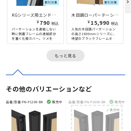
chevron_right
割引対象
割引対象
KGシリーズ用エンドカバー H1600
木目調ローパーテーション KGシリーズ H1600×W900 メープル
¥
¥
790
15,990
税込
税込
パーテーションを連結しない
人気の木目調パーテーション
時に側面フレームの連結部分
の高さ1600mmシリーズに、
を塞ぐ化粧カバー。ツメをは
待望のブラックフレームタイ
ずしエンドカバーを装着する
プが新登場。自然な風合いが
ことで、安心してご利用いた
オフィスに落ち着きを与える
だけます。...
木目調...
もっと見る
その他のバリエーションなど
品番/型番:
PN-P1200-BK
販売中
品番/型番:
PN-P1600-BK
販売中
✓ 表示中