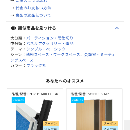
→
ご購入までの流れ
→
代金のお支払い方法
→
商品の返品について
expand_less
類似商品を見つける
view_carousel
大分類：
パーティション・間仕切り
中分類：
パネルアクセサリー・備品
テーマ：
シンプル・ベーシック
シーン：
執務スペース・ワークスペース
、
会議室・ミーティ
ングスペース
カラー：
ブラック系
あなたへのオススメ
品番/型番:
PN32-P1600-EC-BK
品番/型番:
PW0916-S-MP
クーポン
クーポン
法人会員
法人会員