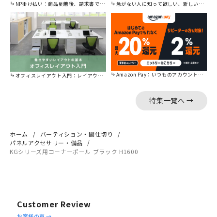
NP掛け払い：商品到着後、請求書で後から払えます。
急がない人に知って欲しい、新しい割引を始めました。
Amazon Pay：いつものアカウントで簡単に決済可能。
オフィスレイアウト入門：レイアウトの基本をご紹介。
特集一覧へ →
ホーム
パーティション・間仕切り
パネルアクセサリー・備品
KGシリーズ用コーナーポール ブラック H1600
Customer Review
Reviews
お客様の声 →