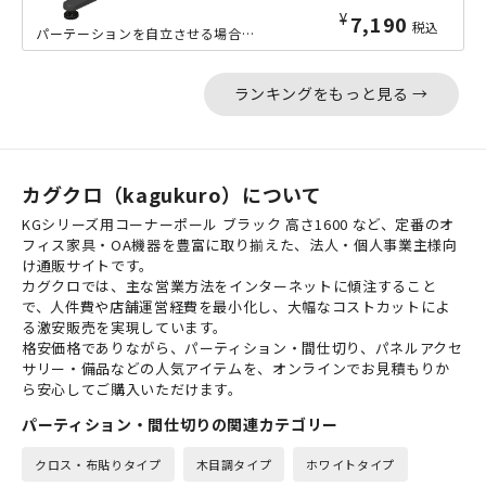
¥
7,190
税込
パーテーションを自立させる場合に必要な補助脚です。パネル1枚の場合、4個必要とな...
ランキングをもっと見る →
カグクロ（kagukuro）について
KGシリーズ用コーナーポール ブラック 高さ1600 など、定番のオ
フィス家具・OA機器を豊富に取り揃えた、法人・個人事業主様向
け通販サイトです。
カグクロでは、主な営業方法をインターネットに傾注すること
で、人件費や店舗運営経費を最小化し、大幅なコストカットによ
る激安販売を実現しています。
格安価格でありながら、パーティション・間仕切り、パネルアクセ
サリー・備品などの人気アイテムを、オンラインでお見積もりか
ら安心してご購入いただけます。
パーティション・間仕切りの関連カテゴリー
クロス・布貼りタイプ
木目調タイプ
ホワイトタイプ