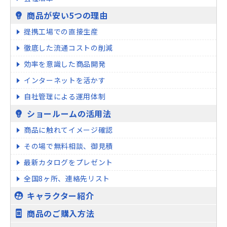
商品が安い5つの理由
emoji_objects
提携工場での直接生産
徹底した流通コストの削減
効率を意識した商品開発
インターネットを活かす
自社管理による運用体制
ショールームの活用法
emoji_objects
商品に触れてイメージ確認
その場で無料相談、御見積
最新カタログをプレゼント
全国8ヶ所、連絡先リスト
キャラクター紹介
supervised_user_circle
商品のご購入方法
book_online