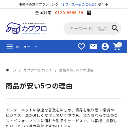
事務所の無料プランニング【
オフィス一式のご相談
】受付中
全国対応
0120-9999-39
search
favorite_border
mail
account_circle
shopping_cart
menu
メニュー
ホーム
カグクロについて
商品が安い5つの理由
商品が安い5つの理由
インターネットの急速な普及をはじめ、業界を取り巻く環境や、
ビジネス手法が激しく変化していく中でも、私たちならではのコ
ストパフォーマンスに優れた製品やサービスで、お客様に貢献し
たい…という基本姿勢は変わりません。