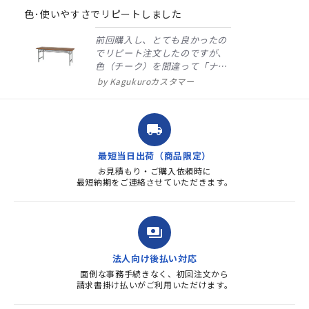
rating
色･使いやすさでリピートしました
前回購入し、とても良かったの
でリピート注文したのですが、
色（チーク）を間違って「ナチ
ュラル」としてしまいました。
Kagukuroカスタマー
注文確定時に気付き、変更メー
ルを送ると直ぐに対応ください
ました。商品到着も早く、品
local_shipping
質・使いやすさで満足していま
す。また、リピートするときは
最短当日出荷（商品限定）
よろしくお...
お見積もり・ご購入依頼時に
最短納期をご連絡させていただきます。
payments
法人向け後払い対応
面倒な事務手続きなく、初回注文から
請求書掛け払いがご利用いただけます。