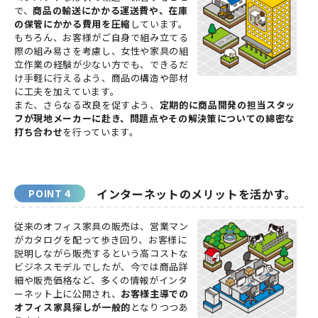
で、
商品の輸送にかかる運送費や、在庫
の保管にかかる費用を圧縮
しています。
もちろん、お客様がご自身で組み立てる
際の組み易さを考慮し、女性や家具の組
立作業の経験が少ない方でも、できるだ
け手軽に行えるよう、商品の構造や部材
に工夫を加えています。
また、さらなる改良を促すよう、
定期的に商品開発の担当スタッ
フが現地メーカーに赴き、問題点やその解決策についての綿密な
打ち合わせ
を行っています。
インターネットのメリットを活かす。
従来のオフィス家具の販売は、営業マン
がカタログを配って歩き回り、お客様に
説明しながら販売するという高コストな
ビジネスモデルでしたが、今では商品詳
細や販売価格など、多くの情報がインタ
ーネット上に公開され、
お客様主導での
オフィス家具探しが一般的
となりつつあ