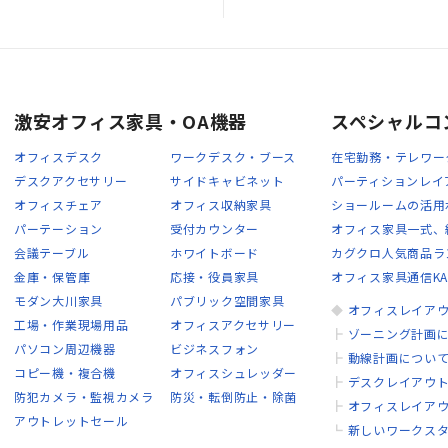
激安オフィス家具・OA機器
スペシャルコ
オフィスデスク
ワークデスク・ブース
在宅勤務・テレワー
デスクアクセサリー
サイドキャビネット
パーティションレイ
オフィスチェア
オフィス収納家具
ショールームの活用
パーテーション
受付カウンター
オフィス家具一式、
会議テーブル
ホワイトボード
カグクロ人気商品ラ
金庫・保管庫
応接・役員家具
オフィス家具通信KA
モダン大川家具
パブリック空間家具
◆
オフィスレイア
工場・作業現場用品
オフィスアクセサリー
┣
ゾーニング計画
パソコン周辺機器
ビジネスフォン
┣
動線計画につい
コピー機・複合機
オフィスシュレッダー
┣
デスクレイアウ
防犯カメラ・監視カメラ
防災・転倒防止・除菌
┣
オフィスレイア
アウトレットセール
┗
新しいワークス