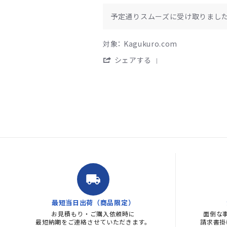
ー
Review
review
な
on
by
stating
ら
予定通りスムーズに受け取りまし
1
Kagukuro
予
な
Aug
カ
定
い
2026
ス
通
と
対象： Kagukuro.com
タ
り
い
マ
ス
う
'
シェアする
ー
ム
プ
Share
on
ー
レ
Review
31
ズ
ッ
by
Jul
に
シ
Kagukuro
2026
受
ャ
カ
け
ー
ス
Popup
取
だ
タ
content
り
っ
マ
ends
ま
た
ー
し
が、
on
た。
運
31
よ
Jul
く
2026
local_shipping
こ
ち
ら
最短当日出荷（商品限定）
が
お見積もり・ご購入依頼時に
手
面倒な
最短納期をご連絡させていただきます。
請求書掛
す