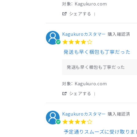
タ
が
対象： Kagukuro.com
マ
な
ー
い
'
シェアする
on
の
Share
2
が
Review
Aug
め
by
2026
ん
Kagukuroカスタマー
Kagukuro
購入確認済
ど
カ
4.0
く
ス
star
さ
タ
発送も早く梱包も丁寧だった
rating
か
マ
っ
ー
Review
review
た。
on
by
stating
発送も早く梱包も丁寧だった
配
2
Kagukuro
発
達
Aug
カ
送
員
2026
ス
も
対象： Kagukuro.com
と
タ
早
ラ
マ
く
'
シェアする
ン
ー
梱
Share
デ
on
包
Review
ブ
1
も
by
ー
Aug
丁
Kagukuroカスタマー
Kagukuro
購入確認済
し
2026
寧
カ
な
4.0
だ
ス
け
star
っ
タ
予定通りスムーズに受け取りま
れ
rating
た
マ
ば