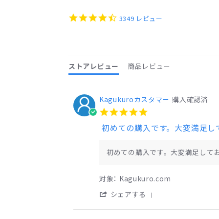
content
starts
4.4
3349 レビュー
star
rating
ストアレビュー
商品レビュー
Kagukuroカスタマー
購入確認済
5.0
star
初めての購入です。大変満足し
rating
Review
review
by
stating
初めての購入です。大変満足して
Kagukuro
初
カ
め
ス
て
対象： Kagukuro.com
タ
の
マ
購
'
シェアする
ー
入
Share
on
で
Review
5
す。
by