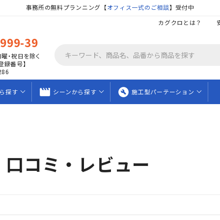
事務所の無料プランニング【
オフィス一式のご相談
】受付中
カグクロとは？
9999-39
日曜・祝日を除く
登録番号】
286
movie_creation
build_circle
ら
探す
シーンから
探す
施工型
パーテーション
・口コミ・レビュー