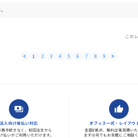
た。
この
1
2
3
4
5
6
7
8
9
payments
thumb_up
法人向け後払い対応
オフィス一式・レイアウ
事務手続きなく、初回注文から
全国8拠点、無料出張見積いた
け払いがご利用いただけます。
まずは何でもお気軽にご相談