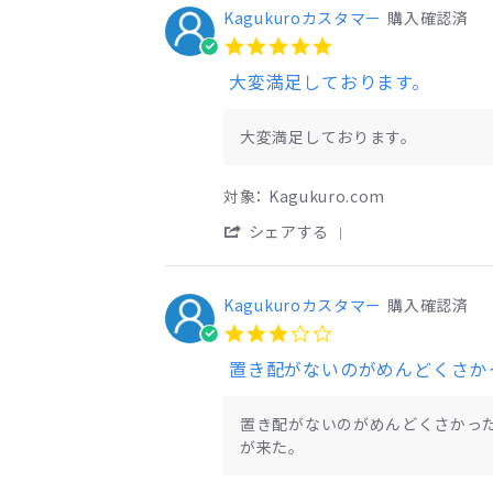
Aug
大
Kagukuroカスタマー
Kagukuro
購入確認済
2026
変
カ
5.0
満
ス
star
足
タ
大変満足しております。
rating
し
マ
て
ー
Review
review
お
on
by
stating
大変満足しております。
り
5
Kagukuro
大
ま
Aug
カ
変
す。
2026
ス
満
対象： Kagukuro.com
タ
足
マ
し
'
シェアする
ー
て
Share
on
お
Review
5
り
by
Aug
ま
Kagukuroカスタマー
Kagukuro
購入確認済
2026
す。
カ
3.0
ス
star
タ
rating
マ
ー
Review
review
on
by
stating
置き配がないのがめんどくさかっ
5
Kagukuro
置
が来た。
Aug
カ
き
2026
ス
配