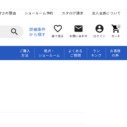
安さの理由
ショールーム予約
カタログ請求
法人会員について
favorite_border
mail
account_circle
shopping_cart
詳細条件
search
から探す
後で見る
お問い合わせ
ログイン
カート
ご購入
拠点・
よくある
ラン
お客様
方法
ショールーム
ご質問
キング
の声