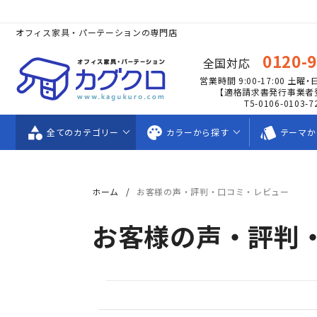
オフィス家具・パーテーションの専門店
0120-
全国対応
営業時間 9:00-17:00
土曜・
【適格請求書発行事業者
T5-0106-0103-7
category
palette
style
全ての
カテゴリー
カラーから
探す
テーマか
ホーム
お客様の声・評判・口コミ・レビュー
お客様の声・評判
Popup