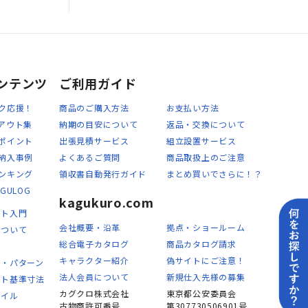
ンテンツ
ご利用ガイド
ク応援！
商品のご購入方法
お支払い方法
アウト集
納期の目安について
返品・交換について
ポイント
出張見積サービス
組立設置サービス
納入事例
よくあるご質問
商品取扱上のご注意
ンキング
領収書自動発行ガイド
まとめ買いでさらに！？
GULOG
kagukuro.com
ウト入門
会社概要・沿革
拠点・ショールーム
について
総合電子カタログ
商品カタログ請求
て
キャラクター紹介
偽サイトにご注意！
ト・パターン
法人会員について
新規仕入先様の募集
ウト基準寸法
カグクロ株式会社
東京都公安委員会
タイル
古物商許可番号
第307730506901号