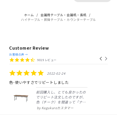
ホーム
会議用テーブル・会議机・長机
ハイテーブル・昇降テーブル・カウンターテーブル
Customer Review
Reviews
お客様の声 →
Carousel
carousel
4.4
9019 レビュー
arrows
star
rating
5.0
2022-02-24
star
rating
色･使いやすさでリピートしました
前回購入し、とても良かったの
でリピート注文したのですが、
色（チーク）を間違って「ナチ
ュラル」としてしまいました。
Kagukuroカスタマー
注文確定時に気付き、変更メー
ルを送ると直ぐに対応ください