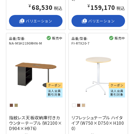
¥68,530
¥159,170
税込
税込
shop_2
バリエーション
shop_2
バリエーション
販売中
販売中
品番/型番:
品番/型番:
NA-MSH2190RHN-M
FI-RTX20-7
閲覧済み
閲覧済み
クーポン
クーポン
法人会員
法人会員
割引対象
割引対象
指紋レス天板収納庫付きカ
リフレッシュテーブル ハイタ
ウンターテーブル（W2100×
イプ（W750×D750×H100
D904×H976）
0）