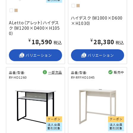
ハイデスク（W1000×D600
ALetto（アレット）ハイデス
×H1030）
ク（W1200×D400×H105
0）
¥18,590
¥28,380
税込
税込
shop_2
バリエーション
shop_2
バリエーション
一部欠品
販売中
品番/型番:
品番/型番:
RY-HD1260
RY-RFFHD1045
閲覧済み
閲覧済み
クーポン
クーポン
法人会員
法人会員
割引対象
割引対象