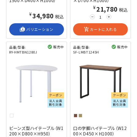
1500×D400×H1000）
×D700×H1000）
¥21,780
税込
¥34,980
税込
remove
add
shop_2
バリエーション
add_shopping_cart
カートに入れる
販売中
販売中
品番/型番:
品番/型番:
RY-HMTBN1280J
SF-LMBT1245H
閲覧済み
閲覧済み
クーポン
クーポン
法人会員
法人会員
割引対象
割引対象
ビーンズ型ハイテーブル（W1
口の字脚ハイテーブル（W12
200×D800×H950）
00×D450×H1000）