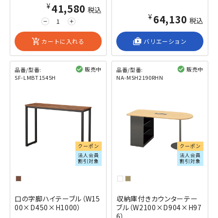
¥41,580
税込
¥64,130
税込
remove
add
add_shopping_cart
カートに入れる
shop_2
バリエーション
販売中
販売中
品番/型番:
品番/型番:
SF-LMBT1545H
NA-MSH2190RHN
閲覧済み
閲覧済み
クーポン
クーポン
法人会員
法人会員
割引対象
割引対象
口の字脚ハイテーブル（W15
収納庫付きカウンターテー
00×D450×H1000）
ブル（W2100×D904×H97
6）