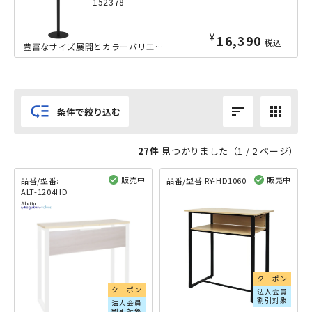
152378
¥
16,390
税込
豊富なサイズ展開とカラーバリエーションが特徴の「リスタ」シリーズのカフェテーブル、ラウンド天板のΦ600mmハイタイプです。高さ1000mmですので、ハイスツールと合わせたり、スタンディングテーブルと...
low_priority
sort
apps
条件で絞り込む
27件
見つかりました（
1
/ 2 ページ）
販売中
販売中
品番/型番:
品番/型番:
RY-HD1060
ALT-1204HD
閲覧済み
閲覧済み
クーポン
クーポン
法人会員
割引対象
法人会員
割引対象