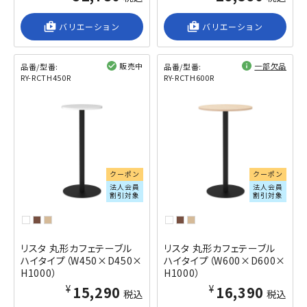
shop_2
バリエーション
shop_2
バリエーション
販売中
一部欠品
品番/型番:
品番/型番:
RY-RCTH450R
RY-RCTH600R
閲覧済み
閲覧済み
クーポン
クーポン
法人会員
法人会員
割引対象
割引対象
リスタ 丸形カフェテーブル
リスタ 丸形カフェテーブル
ハイタイプ（W450×D450×
ハイタイプ（W600×D600×
H1000）
H1000）
¥15,290
¥16,390
税込
税込