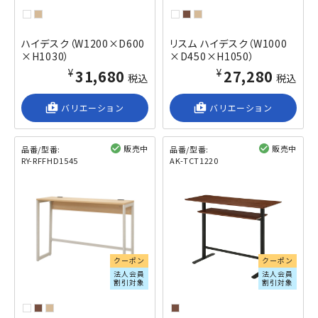
ハイデスク（W1200×D600
リスム ハイデスク（W1000
×H1030）
×D450×H1050）
¥31,680
¥27,280
税込
税込
shop_2
バリエーション
shop_2
バリエーション
販売中
販売中
品番/型番:
品番/型番:
RY-RFFHD1545
AK-TCT1220
閲覧済み
閲覧済み
クーポン
クーポン
法人会員
法人会員
割引対象
割引対象