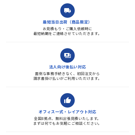
ました。商品到着も早く、品
local_shipping
質・使いやすさで満足していま
す。また、リピートするときは
最短当日出荷（商品限定）
よろしくお...
お見積もり・ご購入依頼時に
最短納期をご連絡させていただきます。
payments
法人向け後払い対応
面倒な事務手続きなく、初回注文から
請求書掛け払いがご利用いただけます。
thumb_up
オフィス一式・レイアウト対応
全国8拠点、無料出張見積いたします。
まずは何でもお気軽にご相談ください。