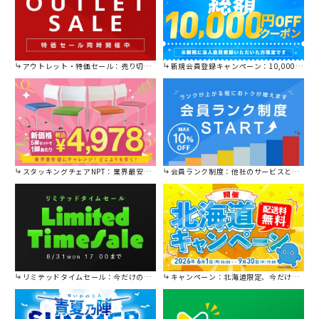
アウトレット・特価セール：売り切れ御免の特別価格！
新規会員登録キャンペーン：10,000円OFFクーポン進呈中！
スタッキングチェアNPT：業界最安値に挑戦！
会員ランク制度：他社のサービスと比較してください。
リミテッドタイムセール：今だけの限定セール。
キャンペーン：北海道限定、今だけ送料無料！