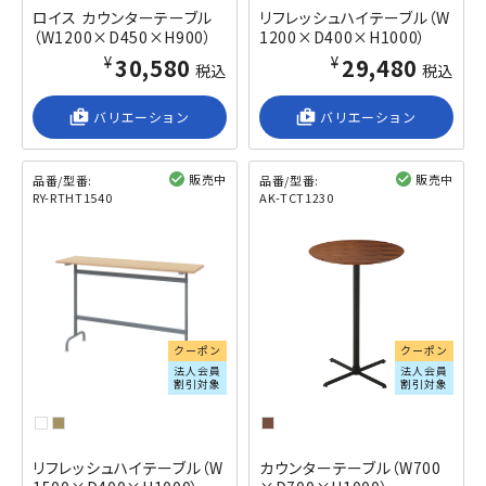
ロイス カウンターテーブル
リフレッシュハイテーブル（W
（W1200×D450×H900）
1200×D400×H1000）
¥30,580
¥29,480
税込
税込
shop_2
バリエーション
shop_2
バリエーション
販売中
販売中
品番/型番:
品番/型番:
RY-RTHT1540
AK-TCT1230
閲覧済み
閲覧済み
クーポン
クーポン
法人会員
法人会員
割引対象
割引対象
リフレッシュハイテーブル（W
カウンターテーブル（W700