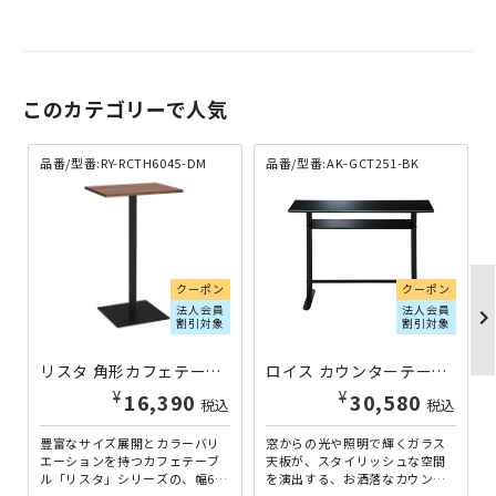
このカテゴリーで人気
品番/型番:RY-RCTH6045-DM
品番/型番:AK-GCT251-BK
クーポン
クーポン
法人会員
法人会員
chevron_righ
割引対象
割引対象
リスタ 角形カフェテーブル ハイタイプ W600×D450×H1000 ウォルナットI RY-RCTH6045-DM | 152388
ロイス カウンターテーブル W1200×D450×H900 ブラック AK-GCT251-BK | 821759
¥
¥
16,390
30,580
税込
税込
豊富なサイズ展開とカラーバリ
窓からの光や照明で輝くガラス
エーションを持つカフェテーブ
天板が、スタイリッシュな空間
ル「リスタ」シリーズの、幅600
を演出する、お洒落なカウンタ