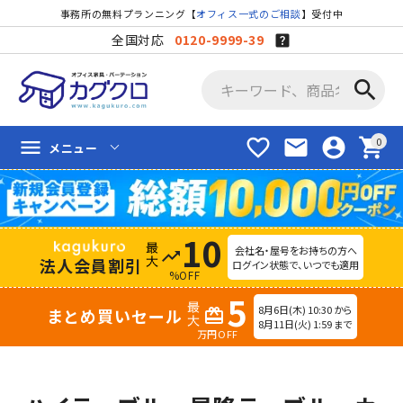
事務所の無料プランニング【
オフィス一式のご相談
】受付中
全国対応
0120-9999-39
search
favorite_border
mail
account_circle
shopping_cart
menu
メニュー
10
会社名・屋号をお持ちの方へ
trending_up
法人会員割引
ログイン状態で、いつでも適用
%OFF
5
8月6日(木) 10:30 から
まとめ買いセール
redeem
8月11日(火) 1:59 まで
万円OFF