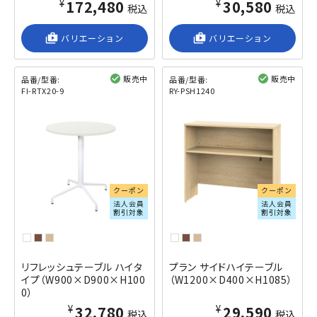
¥172,480
¥30,580
税込
税込
shop_2
バリエーション
shop_2
バリエーション
販売中
販売中
品番/型番:
品番/型番:
FI-RTX20-9
RY-PSH1240
閲覧済み
閲覧済み
クーポン
クーポン
法人会員
法人会員
割引対象
割引対象
リフレッシュテーブル ハイタ
プラン サイドハイテーブル
イプ（W900×D900×H100
（W1200×D400×H1085）
0）
¥32,780
¥29,590
税込
税込