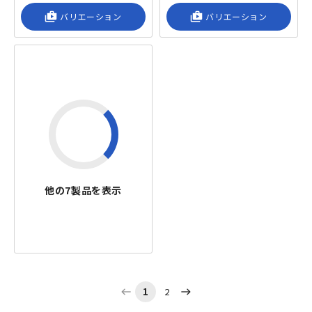
shop_2
バリエーション
shop_2
バリエーション
他の
7
製品を表示
1
2
west
east