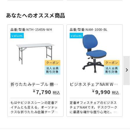
×奥行450mmのスクエア天板ハ
ーテーブルです。奥行き450mm
イタイプ。高さ100...
のスリム設計で、空間を広...
あなたへのオススメ商品
品番/型番:
NTH-1545N-WH
品番/型番:
NAM-1000-BL
クーポン
クーポン
法人会員
法人会員
chevron_righ
割引対象
割引対象
折りたたみテーブル 棚無タイプ W1500×D450×H700 ホワイト
ビジネスチェアNAM W460×D570×H850-940 ブルー
¥
¥
7,790
9,990
税込
税込
もはやビジネスシーンの定番ア
定番オフィスチェアのビジネス
イテムとも言える、オーソドッ
チェアNAMです。デスクワーク
クスな折りたたみ会議テーブル
に最適な確かな座り心地と、シ
の棚無しタイプです。できるだ
ンプルながら飽きがこないデザ
け多くのお客様にご提供した
インが魅力です。色はシック...
い...