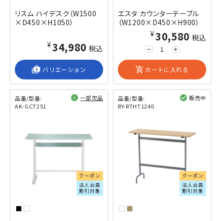
リスム ハイデスク（W1500
エスタ カウンターテーブル
×D450×H1050）
（W1200×D450×H900）
¥30,580
税込
¥34,980
税込
remove
add
shop_2
バリエーション
add_shopping_cart
カートに入れる
一部欠品
販売中
品番/型番:
品番/型番:
AK-GCT251
RY-RTHT1240
閲覧済み
閲覧済み
クーポン
クーポン
法人会員
法人会員
割引対象
割引対象