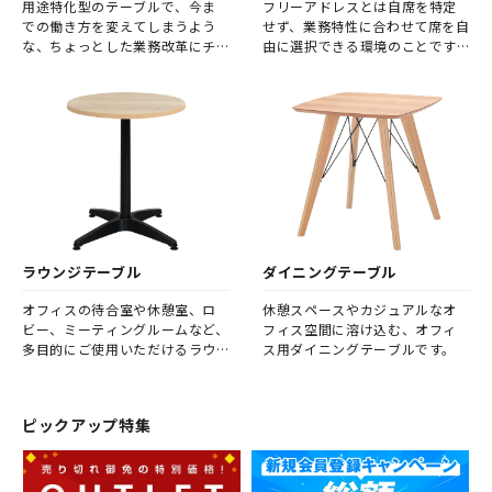
用途特化型のテーブルで、今ま
フリーアドレスとは自席を特定
での働き方を変えてしまうよう
せず、業務特性に合わせて席を自
な、ちょっとした業務改革にチ
由に選択できる環境のことです。
ャレンジしてみませんか。
フリーアドレステーブルは、そ
の使用目的や人数の変化に柔軟
に対応可能なオフィスワーク環
境を実現します。 また、席を固
定しないことで、社員同士の着
席位置が都度変わり、より活発
なコミュニケーションが期待で
きます。
ラウンジテーブル
ダイニングテーブル
オフィスの待合室や休憩室、ロ
休憩スペースやカジュアルなオ
ビー、ミーティングルームなど、
フィス空間に溶け込む、オフィ
多目的にご使用いただけるラウ
ス用ダイニングテーブルです。
ンジテーブルです。
ピックアップ特集