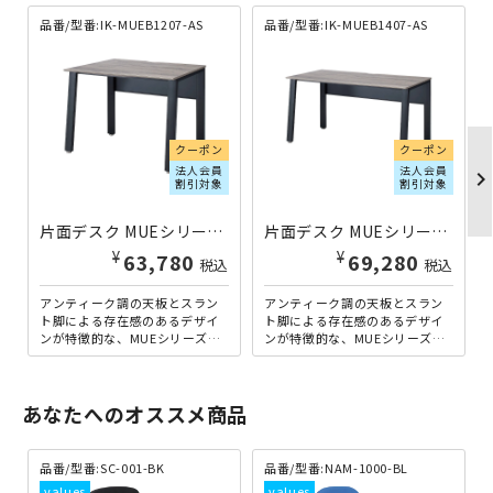
品番/型番:IK-MUEB1207-AS
品番/型番:IK-MUEB1407-AS
クーポン
クーポン
法人会員
法人会員
chevron_righ
割引対象
割引対象
片面デスク MUEシリーズ 基本セット W1200×D700×H720 アッシュ/古木 IK-MUEB1207-AS | 041200
片面デスク MUEシリーズ 基本セット W1400×D700×H720 アッシュ/古木 IK-MUEB1407-AS | 041206
¥
¥
63,780
69,280
税込
税込
アンティーク調の天板とスラン
アンティーク調の天板とスラン
ト脚による存在感のあるデザイ
ト脚による存在感のあるデザイ
ンが特徴的な、MUEシリーズの
ンが特徴的な、MUEシリーズの
片面デスクの幅1200mmタイ
片面デスクの幅1400mmタイ
プ。スタンダードなPCワ...
プ。スタンダードなPCワ...
あなたへのオススメ商品
品番/型番:
SC-001-BK
品番/型番:
NAM-1000-BL