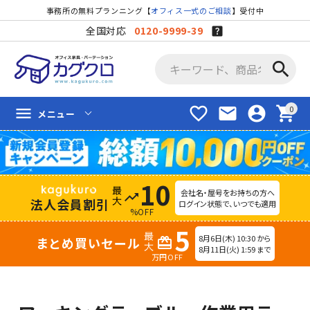
事務所の無料プランニング【
オフィス一式のご相談
】受付中
全国対応
0120-9999-39
search
favorite_border
mail
account_circle
shopping_cart
menu
メニュー
10
会社名・屋号をお持ちの方へ
trending_up
法人会員割引
ログイン状態で、いつでも適用
%OFF
5
8月6日(木) 10:30 から
まとめ買いセール
redeem
8月11日(火) 1:59 まで
万円OFF