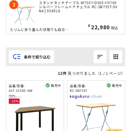
スタンドタッチテーブル W750×D500×H700
シルバーフレーム×ナチュラル RC-SB755T-SV
NA | 958916
¥
22,980
税込
スリムに折り畳んだ状態でも自立し、省スペースに収納できることで、ちょっとした補助テーブルとして大活躍する、スタンドタッチテーブルのW750×D500タイプです。ワンタッチで簡単に開閉でき、ササッと準備...
low_priority
sort
apps
条件で絞り込む
12件
見つかりました（
1
/ 1 ページ）
販売中
販売中
品番/型番:
品番/型番:
ALT-1352D-AW
RC-SB755T
閲覧済み
閲覧済み
10