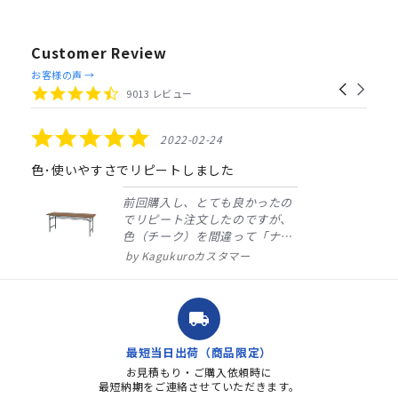
Customer Review
Reviews
お客様の声 →
Carousel
carousel
4.4
9013 レビュー
arrows
star
rating
5.0
2022-02-24
star
rating
色･使いやすさでリピートしました
前回購入し、とても良かったの
でリピート注文したのですが、
色（チーク）を間違って「ナチ
ュラル」としてしまいました。
Kagukuroカスタマー
注文確定時に気付き、変更メー
ルを送ると直ぐに対応ください
ました。商品到着も早く、品
local_shipping
質・使いやすさで満足していま
す。また、リピートするときは
最短当日出荷（商品限定）
よろしくお...
お見積もり・ご購入依頼時に
最短納期をご連絡させていただきます。