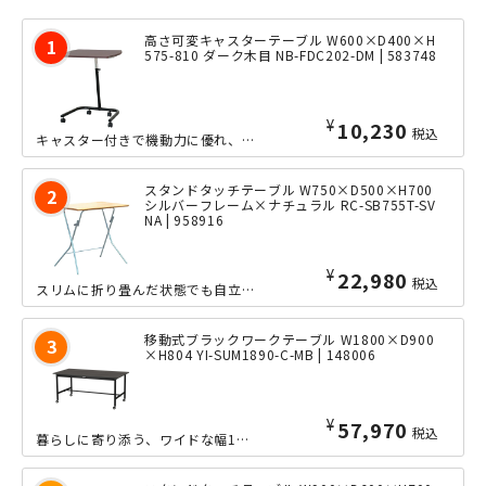
高さ可変キャスターテーブル W600×D400×H
575-810 ダーク木目 NB-FDC202-DM | 583748
¥
10,230
税込
キャスター付きで機動力に優れ、天板の高さや角度を柔軟に調節できる、あると便利なコ...
スタンドタッチテーブル W750×D500×H700
シルバーフレーム×ナチュラル RC-SB755T-SV
NA | 958916
¥
22,980
税込
スリムに折り畳んだ状態でも自立し、省スペースに収納できることで、ちょっとした補助...
移動式ブラックワークテーブル W1800×D900
×H804 YI-SUM1890-C-MB | 148006
¥
57,970
税込
暮らしに寄り添う、ワイドな幅1800mmタイプの移動式ブラックワークテーブルです...