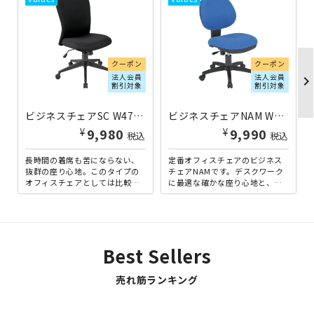
クーポン
クーポン
法人会員
法人会員
chevron_righ
割引対象
割引対象
ビジネスチェアSC W475×D550×H895-965 ブラック
ビジネスチェアNAM W460×D570×H850-940 ブルー
¥
¥
9,980
9,990
税込
税込
長時間の着席も苦にならない、
定番オフィスチェアのビジネス
抜群の座り心地。このタイプの
チェアNAMです。デスクワーク
オフィスチェアとしては比較的
に最適な確かな座り心地と、シ
ロープライスながら、クオリテ
ンプルながら飽きがこないデザ
ィに妥協はありません。背
インが魅力です。色はシック...
面・...
Best Sellers
売れ筋ランキング