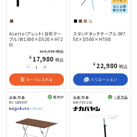
クーポン
法人会員
割引対象
ALetto（アレット）台形テー
スタンドタッチテーブル（W7
ブル（W1300×D520×H72
50×D500×H700）
0）
¥19,990 税込
¥17,980
税込
¥22,980
税込
remove
add
add_shopping_cart
カートに入れる
shop_2
バリエーション
販売中
一部欠品
品番/型番:
品番/型番:
RC-SB900T
NB-FDC202
閲覧済み
閲覧済み