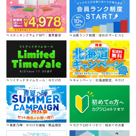
スタッキングチェアNPT：業界最安値に挑戦！
会員ランク制度：他社のサービスと比較してください。
リミテッドタイムセール：今だけの限定セール。
キャンペーン：北海道限定、今だけ送料無料！
青夏乃陣：今だけの価格！商品限定セール開催中です。
カグクロのトリセツ：初めてのお客様はこちら。