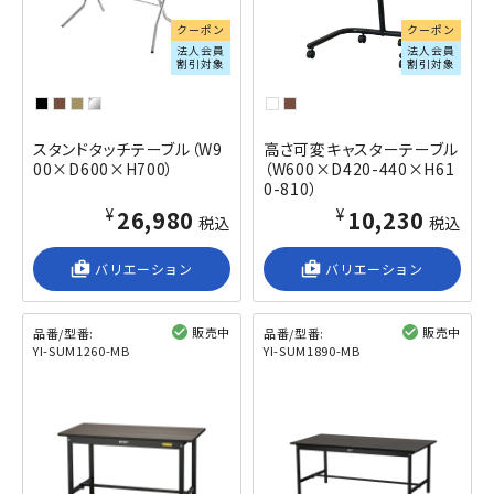
クーポン
クーポン
法人会員
法人会員
割引対象
割引対象
スタンドタッチテーブル（W9
高さ可変キャスターテーブル
00×D600×H700）
（W600×D420-440×H61
0-810）
¥26,980
¥10,230
税込
税込
shop_2
バリエーション
shop_2
バリエーション
販売中
販売中
品番/型番:
品番/型番:
YI-SUM1260-MB
YI-SUM1890-MB
閲覧済み
閲覧済み