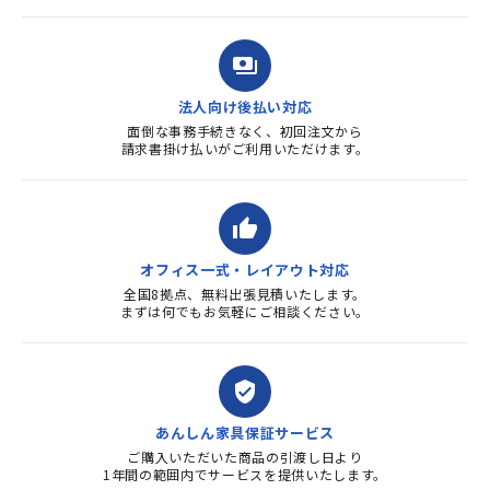
payments
法人向け後払い対応
面倒な事務手続きなく、初回注文から
請求書掛け払いがご利用いただけます。
thumb_up
オフィス一式・レイアウト対応
全国8拠点、無料出張見積いたします。
まずは何でもお気軽にご相談ください。
verified_user
あんしん家具保証サービス
ご購入いただいた商品の引渡し日より
1年間の範囲内でサービスを提供いたします。