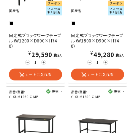
クーポン
クーポン
法人会員
法人会員
国産品
国産品
割引対象
割引対象
固定式ブラックワークテーブ
固定式ブラックワークテーブ
ル（W1200×D600×H74
ル（W1800×D900×H74
0）
0）
¥29,590
¥49,280
税込
税込
remove
add
remove
add
add_shopping_cart
カートに入れる
add_shopping_cart
カートに入れる
販売中
販売中
品番/型番:
品番/型番:
YI-SUM1260-C-MB
YI-SUM1890-C-MB
閲覧済み
閲覧済み