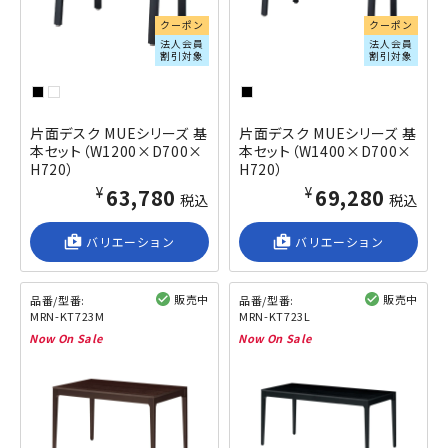
クーポン
クーポン
法人会員
法人会員
割引対象
割引対象
片面デスク MUEシリーズ 基
片面デスク MUEシリーズ 基
本セット（W1200×D700×
本セット（W1400×D700×
H720）
H720）
¥63,780
¥69,280
税込
税込
shop_2
バリエーション
shop_2
バリエーション
販売中
販売中
品番/型番:
品番/型番:
MRN-KT723M
MRN-KT723L
閲覧済み
閲覧済み