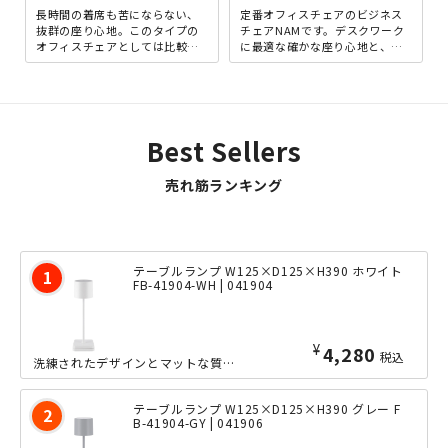
長時間の着席も苦にならない、
定番オフィスチェアのビジネス
抜群の座り心地。このタイプの
チェアNAMです。デスクワーク
オフィスチェアとしては比較的
に最適な確かな座り心地と、シ
ロープライスながら、クオリテ
ンプルながら飽きがこないデザ
ィに妥協はありません。背
インが魅力です。色はシック...
面・...
Best Sellers
売れ筋ランキング
テーブルランプ W125×D125×H390 ホワイト
FB-41904-WH | 041904
¥
4,280
税込
洗練されたデザインとマットな質感が、空間に上質な雰囲気を添えるテーブルランプです...
テーブルランプ W125×D125×H390 グレー F
B-41904-GY | 041906