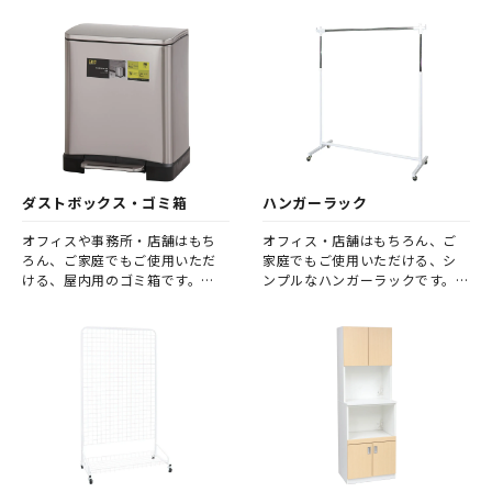
ダストボックス・ゴミ箱
ハンガーラック
オフィスや事務所・店舗はもち
オフィス・店舗はもちろん、ご
ろん、ご家庭でもご使用いただ
家庭でもご使用いただける、シ
ける、屋内用のゴミ箱です。
ンプルなハンガーラックです。
様々な場所で、違和感なくご使
上着やコートのための収納家具
用いただけるよう、見た目もサ
として、更衣用スチールロッカー
イズもオーソドックスなタイプ
までは必要がない場合等にオス
を取り揃えました。 シンプルな
スメです。 比較的軽量で機動力
ゴミ箱でお部屋をいつも清潔に
がありますので、一台置いてお
保ちましょう。想定されるゴミの
けば、来客用としても重宝する
量や、分別方法に応じてお選び
のではないでしょうか。
ください。