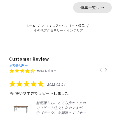
特集一覧へ →
ホーム
オフィスアクセサリー・備品
その他アクセサリー・インテリア
Customer Review
Reviews
お客様の声 →
Carousel
carousel
4.4
9013 レビュー
arrows
star
rating
5.0
2022-02-24
star
rating
色･使いやすさでリピートしました
前回購入し、とても良かったの
でリピート注文したのですが、
色（チーク）を間違って「ナチ