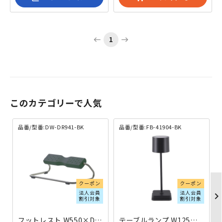
1
west
east
このカテゴリーで人気
品番/型番:DW-DR941-BK
品番/型番:FB-41904-BK
クーポン
クーポン
法人会員
法人会員
chevron_righ
割引対象
割引対象
フットレスト W550×D330×H190 ブラック DW-DR941-BK | 329159
テーブルランプ W125×D125×H390 ブラック FB-41904-BK | 041905