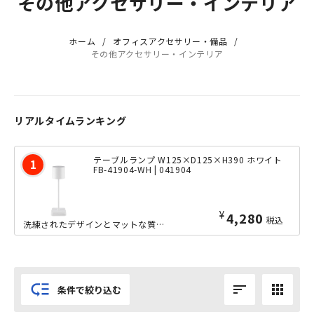
その他アクセサリー・インテリア
ホーム
オフィスアクセサリー・備品
その他アクセサリー・インテリア
リアルタイムランキング
テーブルランプ W125×D125×H390 ホワイト
FB-41904-WH | 041904
¥
4,280
税込
洗練されたデザインとマットな質感が、空間に上質な雰囲気を添えるテーブルランプです。明るさの無段階調整や電球色・温白色・昼光色の3種類の光色を切り替えでき、時間帯や用途に合わせて目の負担を軽減できます。...
low_priority
sort
apps
条件で絞り込む