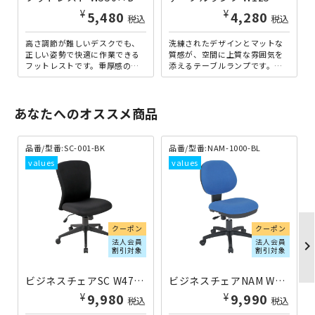
¥
¥
5,480
4,280
税込
税込
高さ調節が難しいデスクでも、
洗練されたデザインとマットな
正しい姿勢で快適に作業できる
質感が、空間に上質な雰囲気を
フットレストです。重厚感のあ
添えるテーブルランプです。明
るしっかりした作りで、裸足で
るさの無段階調整や電球色・温
も靴を履いたままでも使用可
白色・昼光色の3種類の光色を...
能...
あなたへのオススメ商品
品番/型番:
SC-001-BK
品番/型番:
NAM-1000-BL
クーポン
クーポン
法人会員
法人会員
chevron_righ
割引対象
割引対象
ビジネスチェアSC W475×D550×H895-965 ブラック
ビジネスチェアNAM W460×D570×H850-940 ブルー
¥
¥
9,980
9,990
税込
税込