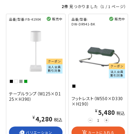
2件
見つかりました（
1
/ 1 ページ）
販売中
販売中
品番/型番:
FB-41904
品番/型番:
DW-DR941-BK
閲覧済み
閲覧済み
クーポン
クーポン
法人会員
割引対象
法人会員
割引対象
テーブルランプ（W125×D1
フットレスト（W550×D330
25×H390）
×H190）
¥5,480
税込
¥4,280
税込
remove
add
shop_2
バリエーション
add_shopping_cart
カートに入れる