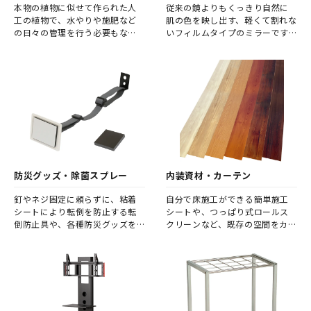
本物の植物に似せて作られた人
従来の鏡よりもくっきり自然に
工の植物で、水やりや施肥など
肌の色を映し出す、軽くて割れな
の日々の管理を行う必要もな
いフィルムタイプのミラーです。
く、土を利用しないので虫が発
一般的なガラス鏡以上に原色・
生する心配もありません。 生き
実像を鮮明に再現する高い反射
ている樹木の場合は、設置後も
率を、超高透明の極薄フィルム
剪定が必要であったり、枯れが
により実現しました。
発生したりなどと形状が変化し
てしまう事もありますが、造木
なら一定の形状を保ち続けます。
防災グッズ・除菌スプレー
内装資材・カーテン
釘やネジ固定に頼らずに、粘着
自分で床施工ができる簡単施工
シートにより転倒を防止する転
シートや、つっぱり式ロールス
倒防止具や、各種防災グッズを
クリーンなど、既存の空間をカス
ご紹介します。 万が一の際の安
タマイズする便利なアイテムた
全確保の為、簡単で実用性の高
ち。
いグッズをぜひ、お試しくださ
い。