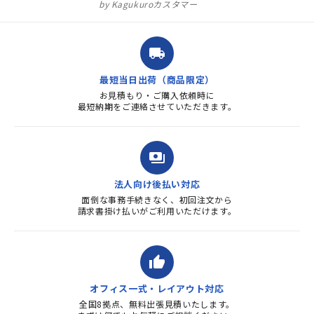
ュラル」としてしまいました。
Kagukuroカスタマー
注文確定時に気付き、変更メー
ルを送ると直ぐに対応ください
ました。商品到着も早く、品
local_shipping
質・使いやすさで満足していま
す。また、リピートするときは
最短当日出荷（商品限定）
よろしくお...
お見積もり・ご購入依頼時に
最短納期をご連絡させていただきます。
payments
法人向け後払い対応
面倒な事務手続きなく、初回注文から
請求書掛け払いがご利用いただけます。
thumb_up
オフィス一式・レイアウト対応
全国8拠点、無料出張見積いたします。