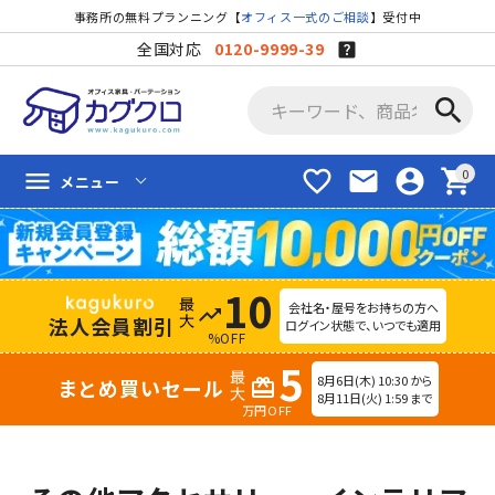
事務所の無料プランニング【
オフィス一式のご相談
】受付中
全国対応
0120-9999-39
search
favorite_border
mail
account_circle
shopping_cart
menu
メニュー
10
会社名・屋号をお持ちの方へ
trending_up
法人会員割引
ログイン状態で、いつでも適用
%OFF
5
8月6日(木) 10:30 から
まとめ買いセール
redeem
8月11日(火) 1:59 まで
万円OFF