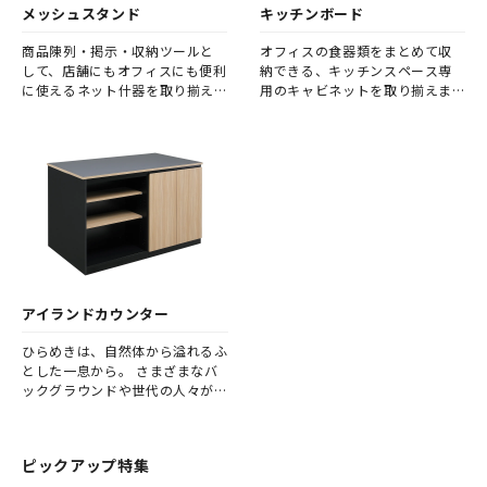
メッシュスタンド
キッチンボード
商品陳列・掲示・収納ツールと
オフィスの食器類をまとめて収
して、店舗にもオフィスにも便利
納できる、キッチンスペース専
に使えるネット什器を取り揃え
用のキャビネットを取り揃えま
ました。 店舗の通路やカウンタ
した。
ー前など、ちょっとしたスペース
をディスプレイ型の収納に変え
ることができます。
アイランドカウンター
ひらめきは、自然体から溢れるふ
とした一息から。 さまざまなバ
ックグラウンドや世代の人々が集
まり・つながるオフィスのコミュ
ニティスペース。 「Reposo」は
数値では測れない様々な可能性を
ピックアップ特集
生み出す、憩いの空間を提供いた