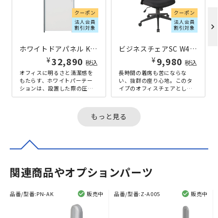
クーポン
クーポン
法人会員
法人会員
chevron_right
割引対象
割引対象
ホワイトドアパネル KGシリーズ H1800×W900 ホワイト
ビジネスチェアSC W475×D550×H895-965 ブラック
¥
¥
32,890
9,980
税込
税込
オフィスに明るさと清潔感を
長時間の着席も苦にならな
もたらす、ホワイトパーテー
い、抜群の座り心地。このタ
ションは、設置した際の圧迫
イプのオフィスチェアとして
感も少なく、解放感を重視し
は比較的ロープライスなが
たオフィスレイアウトに最適
ら、クオリティに妥協はあり
なローパー...
ません。背面・...
もっと見る
関連商品やオプションパーツ
品番/型番:
PN-AK
販売中
品番/型番:
Z-A005
販売中