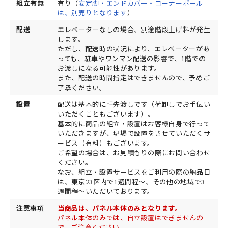
組立有無
有り（
安定脚・エンドカバー・コーナーポール
は、別売りとなります
）
配送
エレベーターなしの場合、別途階段上げ料が発生
します。
ただし、配送時の状況により、エレベーターがあ
っても、駐車やワンマン配送の影響で、1階での
お渡しになる可能性があります。
また、配送の時間指定はできませんので、予めご
了承ください。
設置
配送は基本的に軒先渡しです（荷卸しでお手伝い
いただくこともございます）。
基本的に商品の組立・設置はお客様自身で行って
いただきますが、現場で設置をさせていただくサ
ービス（有料）もございます。
ご希望の場合は、お見積もりの際にお問い合わせ
ください。
なお、組立・設置サービスをご利用の際の納品日
は、東京23区内で1週間程～、その他の地域で3
週間程～いただいております。
注意事項
当商品は、パネル本体のみとなります。
パネル本体のみでは、自立設置はできませんの
で、ご注意ください。