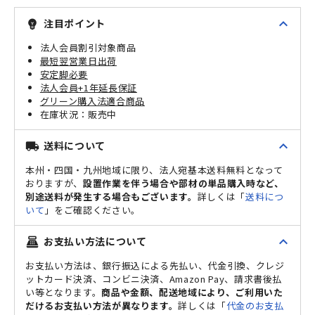
expand_less
注目ポイント
emoji_objects
法人会員割引対象商品
最短翌営業日出荷
安定脚必要
法人会員+1年延長保証
グリーン購入法適合商品
販売中
expand_less
送料について
local_shipping
本州・四国・九州地域に限り、法人宛基本送料無料となって
おりますが、
設置作業を伴う場合や部材の単品購入時など、
別途送料が発生する場合もございます。
詳しくは「
送料につ
いて
」をご確認ください。
expand_less
お支払い方法について
point_of_sale
お支払い方法は、銀行振込による先払い、代金引換、クレジ
ットカード決済、コンビニ決済、Amazon Pay、請求書後払
い等となります。
商品や金額、配送地域により、ご利用いた
だけるお支払い方法が異なります。
詳しくは「
代金のお支払