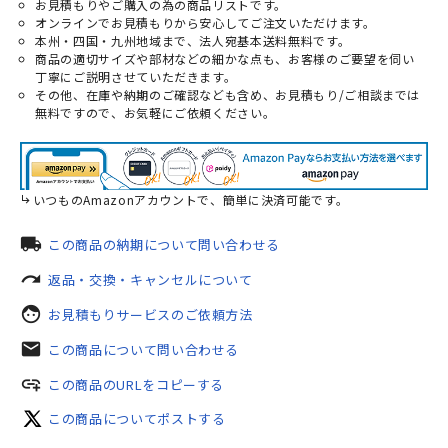
お見積もりやご購入の為の商品リストです。
オンラインでお見積もりから安心してご注文いただけます。
本州・四国・九州地域まで、法人宛基本送料無料です。
商品の適切サイズや部材などの細かな点も、お客様のご要望を伺い
丁寧にご説明させていただきます。
その他、在庫や納期のご確認なども含め、お見積もり/ご相談までは
無料ですので、お気軽にご依頼ください。
いつものAmazonアカウントで、簡単に決済可能です。
local_shipping
この商品の納期について問い合わせる
redo
返品・交換・キャンセルについて
face
お見積もりサービスのご依頼方法
mail
この商品について問い合わせる
add_link
この商品のURLをコピーする
この商品についてポストする