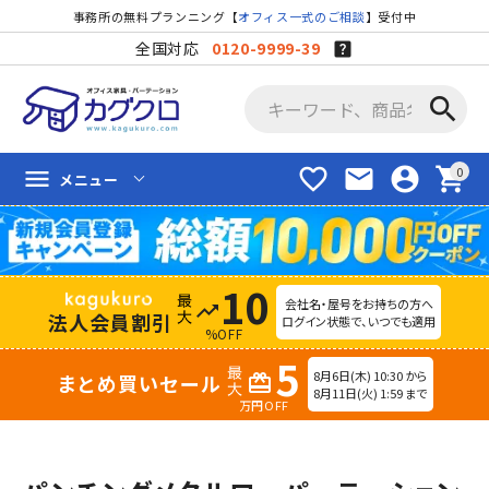
事務所の無料プランニング【
オフィス一式のご相談
】受付中
全国対応
0120-9999-39
search
favorite_border
mail
account_circle
shopping_cart
menu
メニュー
10
会社名・屋号をお持ちの方へ
trending_up
法人会員割引
ログイン状態で、いつでも適用
%OFF
5
8月6日(木) 10:30 から
まとめ買いセール
redeem
8月11日(火) 1:59 まで
万円OFF