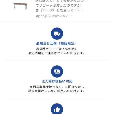
前回購入し、とても良かったの
でリピート注文したのですが、
色（チーク）を間違って「ナチ
ュラル」としてしまいました。
Kagukuroカスタマー
注文確定時に気付き、変更メー
ルを送ると直ぐに対応ください
ました。商品到着も早く、品
local_shipping
質・使いやすさで満足していま
す。また、リピートするときは
最短当日出荷（商品限定）
よろしくお...
お見積もり・ご購入依頼時に
最短納期をご連絡させていただきます。
payments
法人向け後払い対応
面倒な事務手続きなく、初回注文から
請求書掛け払いがご利用いただけます。
thumb_up