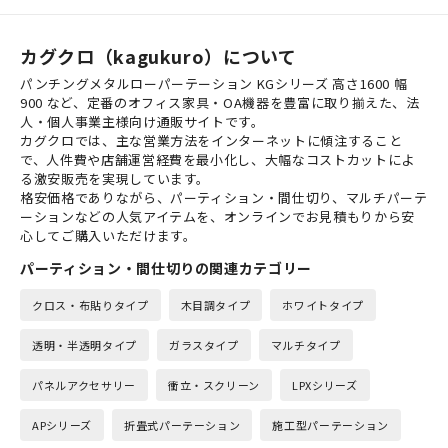
カグクロ（kagukuro）について
パンチングメタルローパーテーション KGシリーズ 高さ1600 幅
900 など、定番のオフィス家具・OA機器を豊富に取り揃えた、法
人・個人事業主様向け通販サイトです。
カグクロでは、主な営業方法をインターネットに傾注すること
で、人件費や店舗運営経費を最小化し、大幅なコストカットによ
る激安販売を実現しています。
格安価格でありながら、パーティション・間仕切り、マルチパーテ
ーションなどの人気アイテムを、オンラインでお見積もりから安
心してご購入いただけます。
パーティション・間仕切りの関連カテゴリー
クロス・布貼りタイプ
木目調タイプ
ホワイトタイプ
透明・半透明タイプ
ガラスタイプ
マルチタイプ
パネルアクセサリー
衝立・スクリーン
LPXシリーズ
APシリーズ
折畳式パーテーション
施工型パーテーション