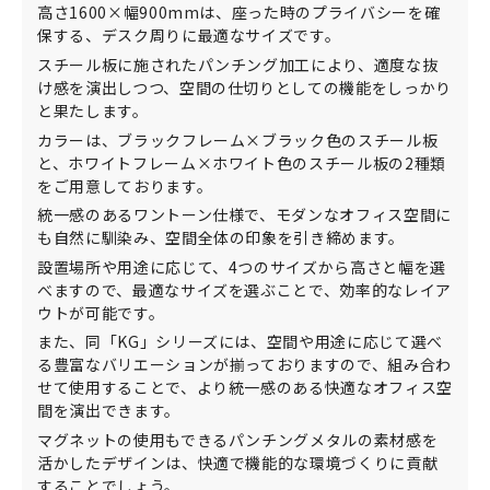
高さ1600×幅900mmは、座った時のプライバシーを確
保する、デスク周りに最適なサイズです。
スチール板に施されたパンチング加工により、適度な抜
け感を演出しつつ、空間の仕切りとしての機能をしっかり
と果たします。
カラーは、ブラックフレーム×ブラック色のスチール板
と、ホワイトフレーム×ホワイト色のスチール板の2種類
をご用意しております。
統一感のあるワントーン仕様で、モダンなオフィス空間に
も自然に馴染み、空間全体の印象を引き締めます。
設置場所や用途に応じて、4つのサイズから高さと幅を選
べますので、最適なサイズを選ぶことで、効率的なレイア
ウトが可能です。
また、同「KG」シリーズには、空間や用途に応じて選べ
る豊富なバリエーションが揃っておりますので、組み合わ
せて使用することで、より統一感のある快適なオフィス空
間を演出できます。
マグネットの使用もできるパンチングメタルの素材感を
活かしたデザインは、快適で機能的な環境づくりに貢献
することでしょう。