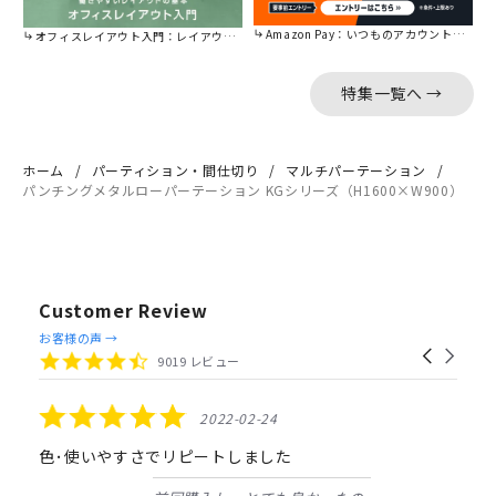
Amazon Pay：いつものアカウントで簡単に決済可能。
オフィスレイアウト入門：レイアウトの基本をご紹介。
特集一覧へ →
ホーム
パーティション・間仕切り
マルチパーテーション
パンチングメタルローパーテーション KGシリーズ（H1600×W900）
Customer Review
Reviews
お客様の声 →
Carousel
carousel
4.4
9019 レビュー
arrows
star
rating
5.0
2022-02-24
star
rating
色･使いやすさでリピートしました