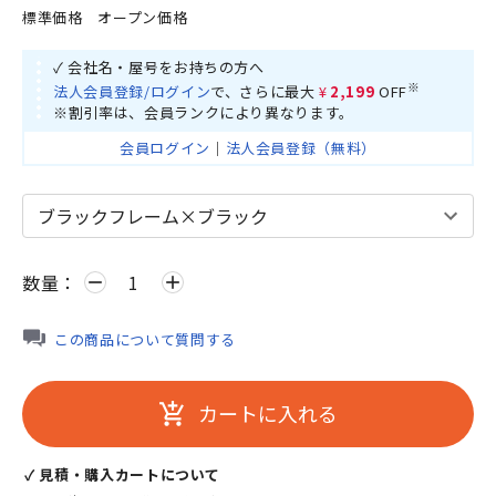
標準価格
オープン価格
✓ 会社名・屋号をお持ちの方へ
※
法人会員登録/ログイン
で、さらに最大
¥2,199
OFF
※割引率は、会員ランクにより異なります。
会員ログイン
｜
法人会員登録（無料）
数量：
remove
add
この商品について質問する
カートに入れる
add_shopping_cart
✓ 見積・購入カートについて