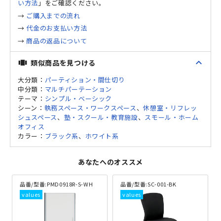
い方法
」をご確認ください。
→
ご購入までの流れ
→
代金のお支払い方法
→
商品の返品について
expand_less
類似商品を見つける
view_carousel
大分類：
パーティション・間仕切り
中分類：
マルチパーテーション
テーマ：
シンプル・ベーシック
シーン：
執務スペース・ワークスペース
、
休憩室・リフレッ
シュスペース
、
塾・スクール・教育施設
、
スモール・ホーム
オフィス
カラー：
ブラック系
、
ホワイト系
あなたへのオススメ
品番/型番:
PMD0918R-S-WH
品番/型番:
SC-001-BK