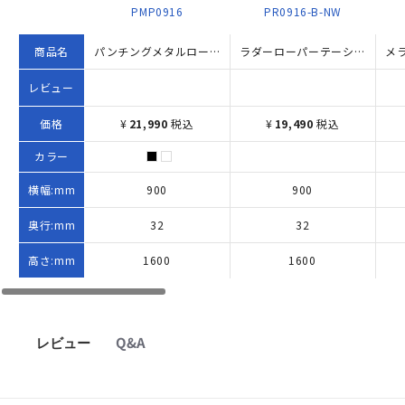
PMP0916
PR0916-B-NW
商品名
パンチングメタルローパーテーション KGシリーズ（H1600×W900）
ラダーローパーテーション KGシリーズ H1600×W900 ナチュラル
レビュー
価格
¥
21,990
税込
¥
19,490
税込
カラー
横幅:mm
900
900
奥行:mm
32
32
高さ:mm
1600
1600
レビュー
Q&A