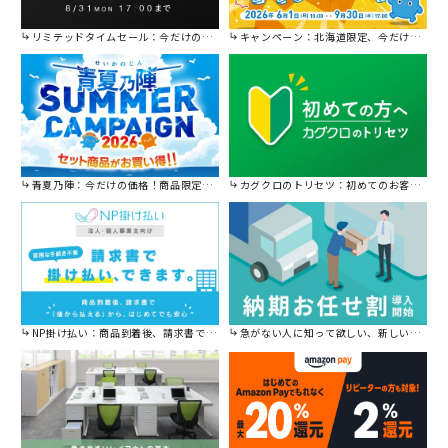
リミテッドタイムセール：今だけの限定セール。
キャンペーン：北海道限定、今だけ送料無料！
青夏乃陣：今だけの価格！商品限定セール開催中です。
カグクロのトリセツ：初めてのお客様はこちら。
NP掛け払い：商品到着後、請求書で後から払えます。
急がない人に知って欲しい、新しい割引を始めました。