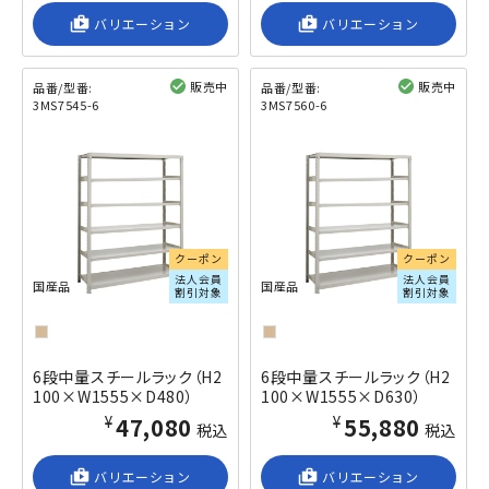
shop_2
バリエーション
shop_2
バリエーション
販売中
販売中
品番/型番:
品番/型番:
3MS7545-6
3MS7560-6
閲覧済み
閲覧済み
クーポン
クーポン
法人会員
法人会員
国産品
国産品
割引対象
割引対象
6段中量スチールラック（H2
6段中量スチールラック（H2
100×W1555×D480）
100×W1555×D630）
¥47,080
¥55,880
税込
税込
shop_2
バリエーション
shop_2
バリエーション