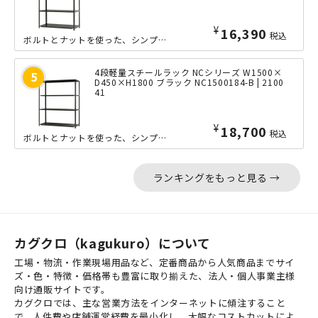
¥
16,390
税込
ボルトとナットを使った、シンプルな軽量ラック「NCシリーズ」の小回りの利くW12...
4段軽量スチールラック NCシリーズ W1500×
D450×H1800 ブラック NC1500184-B | 2100
41
¥
18,700
税込
ボルトとナットを使った、シンプルな軽量ラック「NCシリーズ」の中間サイズのW15...
ランキングをもっと見る →
カグクロ（kagukuro）について
工場・物流・作業現場用品など、定番商品から人気商品までサイ
ズ・色・特徴・価格帯も豊富に取り揃えた、法人・個人事業主様
向け通販サイトです。
カグクロでは、主な営業方法をインターネットに傾注すること
で、人件費や店舗運営経費を最小化し、大幅なコストカットによ