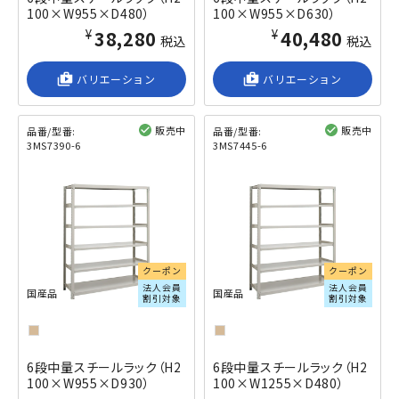
100×W955×D480）
100×W955×D630）
¥38,280
¥40,480
税込
税込
shop_2
バリエーション
shop_2
バリエーション
販売中
販売中
品番/型番:
品番/型番:
3MS7390-6
3MS7445-6
閲覧済み
閲覧済み
クーポン
クーポン
法人会員
法人会員
国産品
国産品
割引対象
割引対象
6段中量スチールラック（H2
6段中量スチールラック（H2
100×W955×D930）
100×W1255×D480）