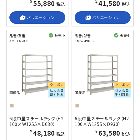
¥55,880
¥41,580
税込
税込
shop_2
バリエーション
shop_2
バリエーション
販売中
販売中
品番/型番:
品番/型番:
3MS7460-6
3MS7490-6
閲覧済み
閲覧済み
クーポン
クーポン
法人会員
法人会員
国産品
国産品
割引対象
割引対象
6段中量スチールラック（H2
6段中量スチールラック（H2
100×W1255×D630）
100×W1255×D930）
¥48,180
¥63,580
税込
税込