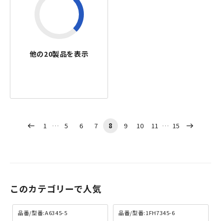
他の
20
製品を表示
1
5
6
7
8
9
10
11
15
west
east
このカテゴリーで人気
品番/型番:A6345-5
品番/型番:1FH7345-6