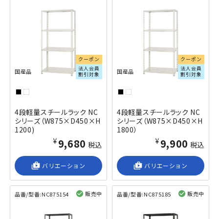
クーポン
クーポン
法人会員
法人会員
国産品
国産品
割引対象
割引対象
4段軽量スチールラック NC
4段軽量スチールラック NC
シリーズ（W875×D450×H
シリーズ（W875×D450×H
1200)
1800）
¥9,680
¥9,900
税込
税込
shop_2
バリエーション
shop_2
バリエーション
販売中
販売中
品番/型番:
NC875154
品番/型番:
NC875185
閲覧済み
閲覧済み