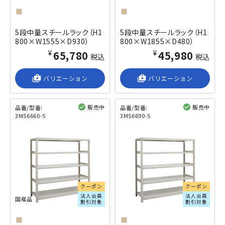
5段中量スチールラック（H1
5段中量スチールラック（H1
800×W1555×D930）
800×W1855×D480）
¥65,780
¥45,980
税込
税込
shop_2
バリエーション
shop_2
バリエーション
販売中
販売中
品番/型番:
品番/型番:
3MS6660-5
3MS6690-5
閲覧済み
閲覧済み
クーポン
クーポン
法人会員
法人会員
国産品
割引対象
割引対象