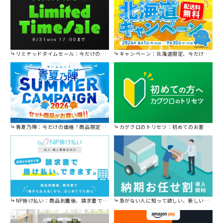
リミテッドタイムセール：今だけの限定セール。
キャンペーン：北海道限定、今だけ送料無料！
青夏乃陣：今だけの価格！商品限定セール開催中です。
カグクロのトリセツ：初めてのお客様はこちら。
NP掛け払い：商品到着後、請求書で後から払えます。
急がない人に知って欲しい、新しい割引を始めました。