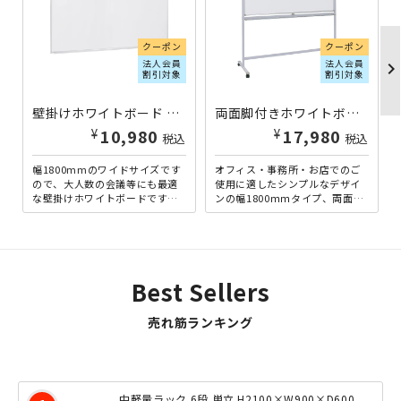
クーポン
クーポン
法人会員
法人会員
chevron_righ
割引対象
割引対象
壁掛けホワイトボード 無地 W1800×H905 ホワイト
両面脚付きホワイトボード 両面無地 W1800×H905 ホワイト
¥
¥
10,980
17,980
税込
税込
幅1800mmのワイドサイズです
オフィス・事務所・お店でのご
ので、大人数の会議等にも最適
使用に適したシンプルなデザイ
な壁掛けホワイトボードです。
ンの幅1800ｍｍタイプ、両面無
会議室の壁に掛けてしまえば場
地の脚付きホワイトボードで
所も取りません。ミーティ...
す。明るいホワイトフレーム...
Best Sellers
売れ筋ランキング
中軽量ラック 6段 単立 H2100×W900×D600