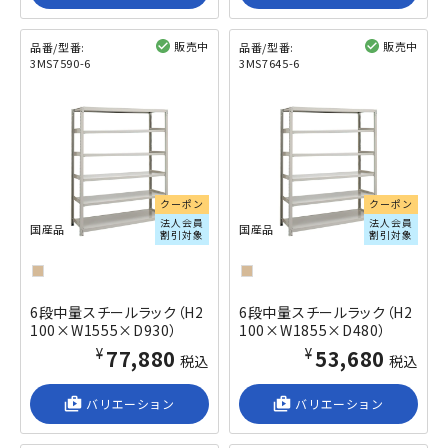
販売中
販売中
品番/型番:
品番/型番:
3MS7590-6
3MS7645-6
閲覧済み
閲覧済み
クーポン
クーポン
法人会員
法人会員
国産品
国産品
割引対象
割引対象
6段中量スチールラック（H2
6段中量スチールラック（H2
100×W1555×D930）
100×W1855×D480）
¥77,880
¥53,680
税込
税込
shop_2
バリエーション
shop_2
バリエーション