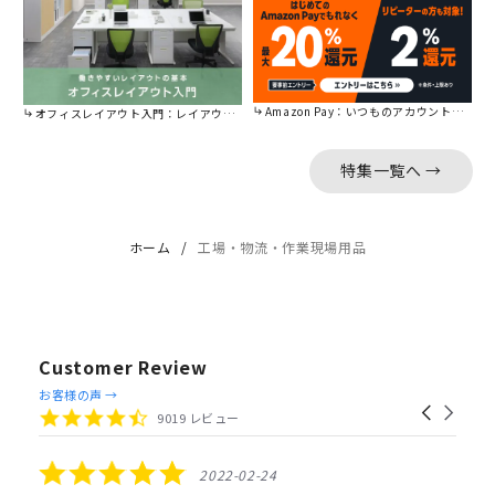
Amazon Pay：いつものアカウントで簡単に決済可能。
オフィスレイアウト入門：レイアウトの基本をご紹介。
特集一覧へ →
ホーム
工場・物流・作業現場用品
Customer Review
Reviews
お客様の声 →
Carousel
carousel
4.4
9019 レビュー
arrows
star
rating
5.0
2022-02-24
star