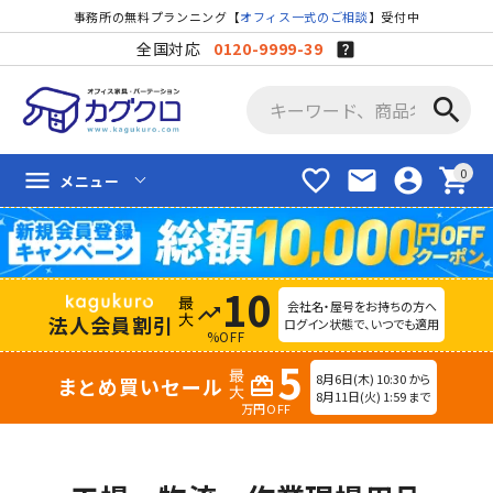
事務所の無料プランニング【
オフィス一式のご相談
】受付中
全国対応
0120-9999-39
search
favorite_border
mail
account_circle
shopping_cart
menu
メニュー
10
会社名・屋号をお持ちの方へ
trending_up
法人会員割引
ログイン状態で、いつでも適用
%OFF
5
8月6日(木) 10:30 から
まとめ買いセール
redeem
8月11日(火) 1:59 まで
万円OFF