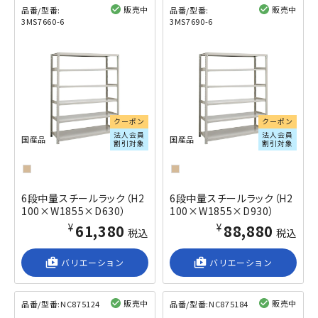
販売中
販売中
品番/型番:
品番/型番:
3MS7660-6
3MS7690-6
閲覧済み
閲覧済み
クーポン
クーポン
法人会員
法人会員
国産品
国産品
割引対象
割引対象
6段中量スチールラック（H2
6段中量スチールラック（H2
100×W1855×D630）
100×W1855×D930）
¥61,380
¥88,880
税込
税込
shop_2
バリエーション
shop_2
バリエーション
販売中
販売中
品番/型番:
NC875124
品番/型番:
NC875184
閲覧済み
閲覧済み