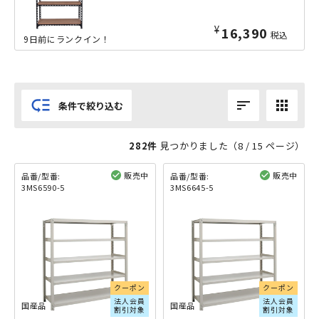
¥
16,390
税込
9日前にランクイン！
low_priority
sort
apps
条件で絞り込む
282件
見つかりました（
8
/ 15 ページ）
販売中
販売中
品番/型番:
品番/型番:
3MS6590-5
3MS6645-5
閲覧済み
閲覧済み
クーポン
クーポン
法人会員
法人会員
国産品
国産品
割引対象
割引対象