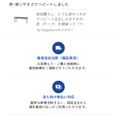
rating
色･使いやすさでリピートしました
前回購入し、とても良かったの
でリピート注文したのですが、
色（チーク）を間違って「ナチ
ュラル」としてしまいました。
Kagukuroカスタマー
注文確定時に気付き、変更メー
ルを送ると直ぐに対応ください
ました。商品到着も早く、品
local_shipping
質・使いやすさで満足していま
す。また、リピートするときは
最短当日出荷（商品限定）
よろしくお...
お見積もり・ご購入依頼時に
最短納期をご連絡させていただきます。
payments
法人向け後払い対応
面倒な事務手続きなく、初回注文から
請求書掛け払いがご利用いただけます。