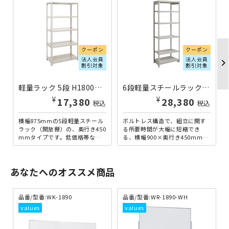
クーポン
クーポン
法人会員
法人会員
chevron_righ
割引対象
割引対象
軽量ラック 5段 H1800×W875×D450 A6345-5 | 613014
6段軽量スチールラック NBタイプ H2100×W900×D450 単立 1FH7345-6 | 613399
¥
¥
17,380
28,380
税込
税込
横幅875mmの5段軽量スチール
ボルトレス構造で、組立に関す
ラック（開放棚）の、奥行き450
る所要時間が大幅に短縮でき
mmタイプです。低価格帯なが
る、横幅900×奥行き450mmの
ら120kgの棚板耐荷重を実現し
6段軽量ラックです。軽量型なが
ており、オフィス...
ら、耐荷重150kgを...
あなたへのオススメ商品
品番/型番:
WK-1890
品番/型番:
WR-1890-WH