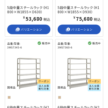
5段中量スチールラック（H1
5段中量スチールラック（H1
800×W1855×D630）
800×W1855×D930）
¥53,680
¥75,680
税込
税込
shop_2
バリエーション
shop_2
バリエーション
販売中
販売中
品番/型番:
品番/型番:
3MS7345-6
3MS7360-6
閲覧済み
閲覧済み
クーポン
クーポン
法人会員
法人会員
国産品
国産品
割引対象
割引対象
6段中量スチールラック（H2
6段中量スチールラック（H2