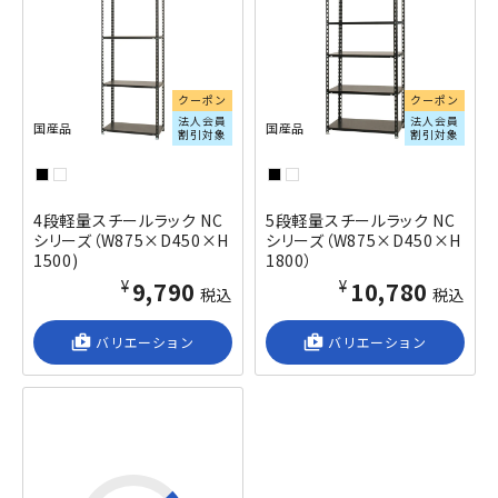
クーポン
クーポン
法人会員
法人会員
国産品
国産品
割引対象
割引対象
4段軽量スチールラック NC
5段軽量スチールラック NC
シリーズ（W875×D450×H
シリーズ（W875×D450×H
1500)
1800）
¥9,790
¥10,780
税込
税込
shop_2
バリエーション
shop_2
バリエーション