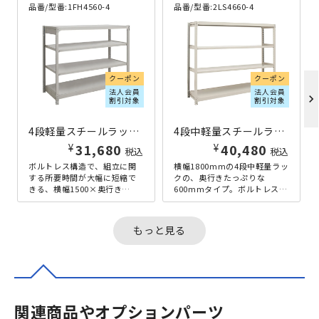
品番/型番:
1FH4560-4
品番/型番:
2LS4660-4
クーポン
クーポン
法人会員
法人会員
chevron_right
割引対象
割引対象
4段軽量スチールラック NBタイプ H1200×W1500×D600 アイボリー
4段中軽量スチールラック H1200×W1800×D600 アイボリー
¥
¥
31,680
40,480
税込
税込
ボルトレス構造で、組立に関
横幅1800mmの4段中軽量ラッ
する所要時間が大幅に短縮で
クの、奥行きたっぷりな
きる、横幅1500×奥行き
600mmタイプ。ボルトレスで
600mmの4段軽量ラックで
組み立てられる手軽さと、多
す。軽量型ながら、耐荷重
目的な用途に耐えうる頑丈さ
150kg...
を両...
もっと見る
関連商品やオプションパーツ