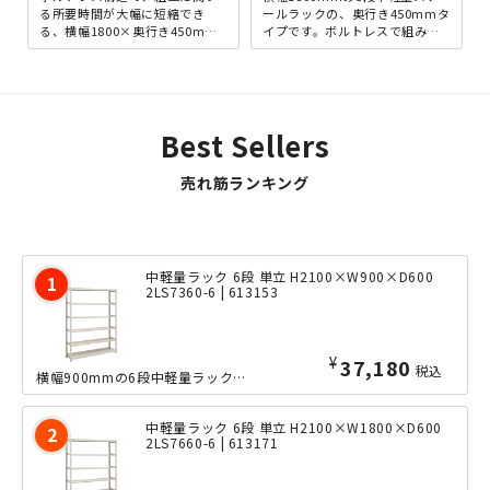
る所要時間が大幅に短縮でき
ールラックの、奥行き450mmタ
る、横幅1800×奥行き450mm
イプです。ボルトレスで組み立
の5段軽量ラックです。軽量型な
てられる手軽さと、多目的な用
がら、耐荷重150kg...
途に耐えうる頑丈さを...
Best Sellers
売れ筋ランキング
中軽量ラック 6段 単立 H2100×W900×D600
2LS7360-6 | 613153
¥
37,180
税込
横幅900mmの6段中軽量ラックの、奥行きたっぷりな600mmタイプ。ボルトレス...
中軽量ラック 6段 単立 H2100×W1800×D600
2LS7660-6 | 613171