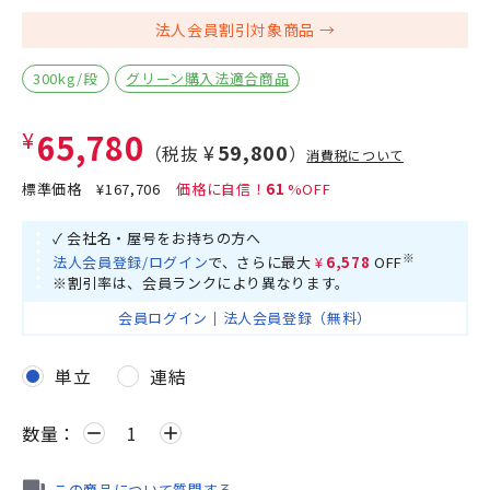
法人会員割引対象商品
300kg/段
グリーン購入法適合商品
¥65,780
¥59,800
（税抜
）
消費税について
標準価格
¥167,706
61
✓ 会社名・屋号をお持ちの方へ
※
法人会員登録/ログイン
で、さらに最大
¥6,578
OFF
※割引率は、会員ランクにより異なります。
会員ログイン
｜
法人会員登録（無料）
単立
連結
数量：
remove
add
この商品について質問する