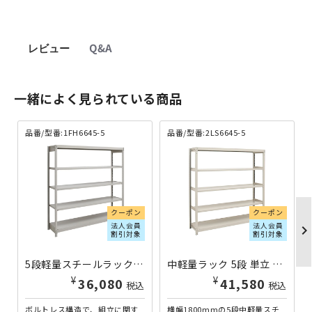
レビュー
Q&A
一緒によく見られている商品
品番/型番:1FH6645-5
品番/型番:2LS6645-5
クーポン
クーポン
法人会員
法人会員
chevron_righ
割引対象
割引対象
5段軽量スチールラック NBタイプ H1800×W1800×D450 単立 1FH6645-5 | 613393
中軽量ラック 5段 単立 H1800×W1800×D450 2LS6645-5 | 613145
¥
¥
36,080
41,580
税込
税込
ボルトレス構造で、組立に関す
横幅1800mmの5段中軽量スチ