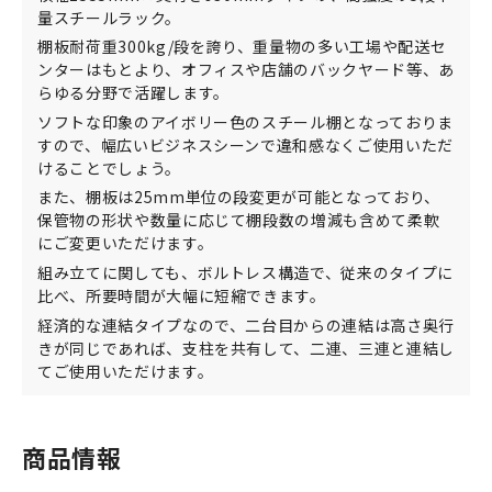
量スチールラック。
棚板耐荷重300kg/段を誇り、重量物の多い工場や配送セ
ンターはもとより、オフィスや店舗のバックヤード等、あ
らゆる分野で活躍します。
ソフトな印象のアイボリー色のスチール棚となっておりま
すので、幅広いビジネスシーンで違和感なくご使用いただ
けることでしょう。
また、棚板は25mm単位の段変更が可能となっており、
保管物の形状や数量に応じて棚段数の増減も含めて柔軟
にご変更いただけます。
組み立てに関しても、ボルトレス構造で、従来のタイプに
比べ、所要時間が大幅に短縮できます。
経済的な連結タイプなので、二台目からの連結は高さ奥行
きが同じであれば、支柱を共有して、二連、三連と連結し
てご使用いただけます。
商品情報