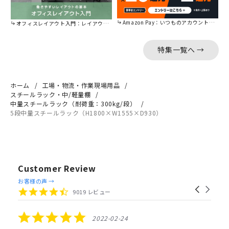
Amazon Pay：いつものアカウントで簡単に決済可能。
オフィスレイアウト入門：レイアウトの基本をご紹介。
特集一覧へ →
ホーム
工場・物流・作業現場用品
スチールラック・中/軽量棚
中量スチールラック（耐荷重：300kg/段）
5段中量スチールラック（H1800×W1555×D930）
Customer Review
Reviews
お客様の声 →
Carousel
carousel
4.4
9019 レビュー
arrows
star
rating
5.0
2022-02-24
star