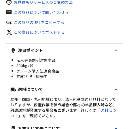
face
お見積もりサービスのご依頼方法
mail
この商品について問い合わせる
add_link
この商品のURLをコピーする
この商品についてポストする
expand_less
注目ポイント
emoji_objects
法人会員割引対象商品
300kg/段
グリーン購入法適合商品
販売中
expand_less
送料について
local_shipping
本州・四国・九州地域に限り、法人宛基本送料無料となって
おりますが、
設置作業を伴う場合や部材の単品購入時など、
別途送料が発生する場合もございます。
詳しくは「
送料につ
いて
」をご確認ください。
expand_less
お支払い方法について
point_of_sale