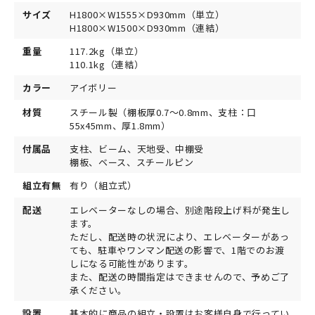
サイズ
H1800×W1555×D930mm（単立）
H1800×W1500×D930mm（連結）
重量
117.2kg（単立）
110.1kg（連結）
カラー
アイボリー
材質
スチール製（棚板厚0.7～0.8mm、支柱：口
55x45mm、厚1.8mm）
付属品
支柱、ビーム、天地受、中棚受
棚板、ベース、スチールピン
組立有無
有り（組立式）
配送
エレベーターなしの場合、別途階段上げ料が発生し
ます。
ただし、配送時の状況により、エレベーターがあっ
ても、駐車やワンマン配送の影響で、1階でのお渡
しになる可能性があります。
また、配送の時間指定はできませんので、予めご了
承ください。
設置
基本的に商品の組立・設置はお客様自身で行ってい