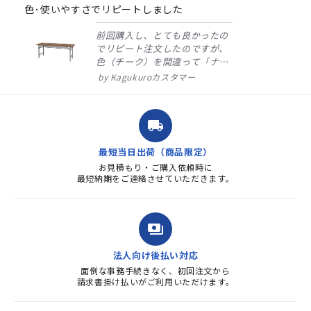
rating
色･使いやすさでリピートしました
前回購入し、とても良かったの
でリピート注文したのですが、
色（チーク）を間違って「ナチ
ュラル」としてしまいました。
Kagukuroカスタマー
注文確定時に気付き、変更メー
ルを送ると直ぐに対応ください
ました。商品到着も早く、品
local_shipping
質・使いやすさで満足していま
す。また、リピートするときは
最短当日出荷（商品限定）
よろしくお...
お見積もり・ご購入依頼時に
最短納期をご連絡させていただきます。
payments
法人向け後払い対応
面倒な事務手続きなく、初回注文から
請求書掛け払いがご利用いただけます。