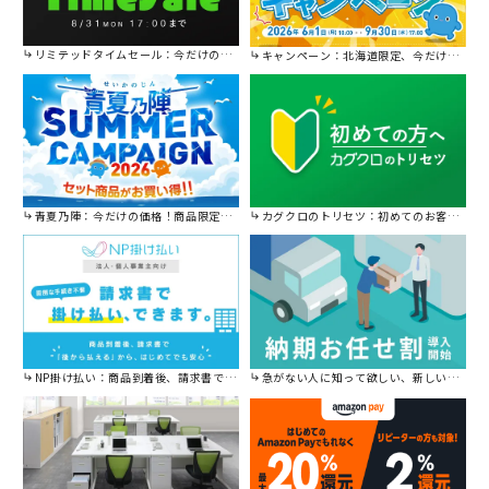
リミテッドタイムセール：今だけの限定セール。
キャンペーン：北海道限定、今だけ送料無料！
青夏乃陣：今だけの価格！商品限定セール開催中です。
カグクロのトリセツ：初めてのお客様はこちら。
NP掛け払い：商品到着後、請求書で後から払えます。
急がない人に知って欲しい、新しい割引を始めました。