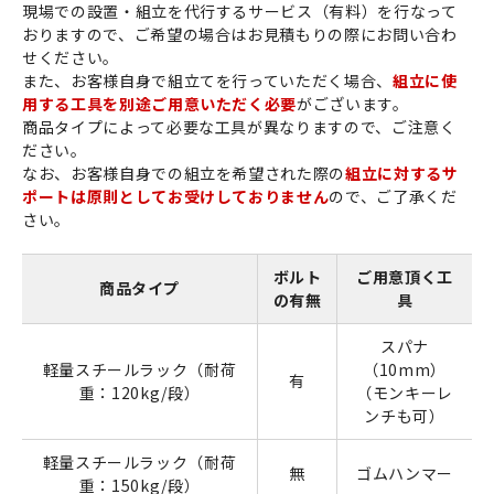
現場での設置・組立を代行するサービス（有料）を行なって
おりますので、ご希望の場合はお見積もりの際にお問い合わ
せください。
また、お客様自身で組立てを行っていただく場合、
組立に使
用する工具を別途ご用意いただく必要
がございます。
商品タイプによって必要な工具が異なりますので、ご注意く
ださい。
なお、お客様自身での組立を希望された際の
組立に対するサ
ポートは原則としてお受けしておりません
ので、ご了承くだ
さい。
ボルト
ご用意頂く工
商品タイプ
の有無
具
スパナ
軽量スチールラック（耐荷
（10mm）
有
重：120kg/段）
（モンキーレ
ンチも可）
軽量スチールラック（耐荷
無
ゴムハンマー
重：150kg/段）