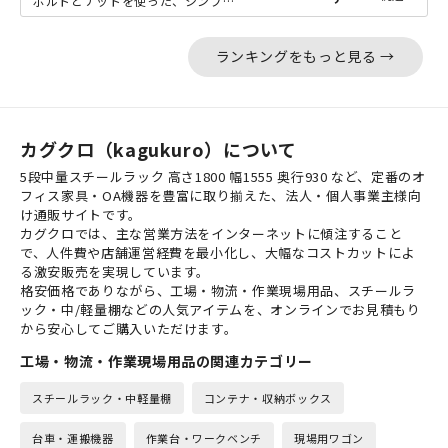
ボルトとナットを使った、シンプルな軽量ラック「NCシリーズ」の中間サイズのW15...
ランキングをもっと見る →
カグクロ（kagukuro）について
5段中量スチールラック 高さ1800 幅1555 奥行930 など、定番のオ
フィス家具・OA機器を豊富に取り揃えた、法人・個人事業主様向
け通販サイトです。
カグクロでは、主な営業方法をインターネットに傾注すること
で、人件費や店舗運営経費を最小化し、大幅なコストカットによ
る激安販売を実現しています。
格安価格でありながら、工場・物流・作業現場用品、スチールラ
ック・中/軽量棚などの人気アイテムを、オンラインでお見積もり
から安心してご購入いただけます。
工場・物流・作業現場用品の関連カテゴリー
スチールラック・中軽量棚
コンテナ・収納ボックス
台車・運搬機器
作業台・ワークベンチ
現場用ワゴン