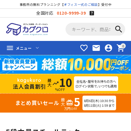
事務所の無料プランニング【
オフィス一式のご相談
】受付中
全国対応
0120-9999-39
search
favorite_border
mail
account_circle
shopping_cart
menu
メニュー
10
会社名・屋号をお持ちの方へ
trending_up
法人会員割引
ログイン状態で、いつでも適用
%OFF
5
8月6日(木) 10:30 から
まとめ買いセール
redeem
8月11日(火) 1:59 まで
万円OFF