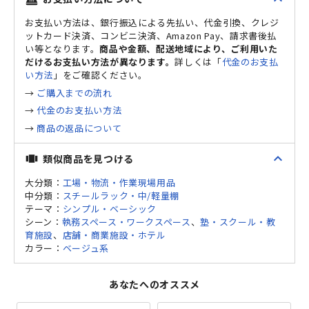
お支払い方法は、銀行振込による先払い、代金引換、クレジ
ットカード決済、コンビニ決済、Amazon Pay、請求書後払
い等となります。
商品や金額、配送地域により、ご利用いた
だけるお支払い方法が異なります。
詳しくは「
代金のお支払
い方法
」をご確認ください。
→
ご購入までの流れ
→
代金のお支払い方法
→
商品の返品について
expand_less
類似商品を見つける
view_carousel
大分類：
工場・物流・作業現場用品
中分類：
スチールラック・中/軽量棚
テーマ：
シンプル・ベーシック
シーン：
執務スペース・ワークスペース
、
塾・スクール・教
育施設
、
店舗・商業施設・ホテル
カラー：
ベージュ系
あなたへのオススメ