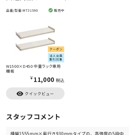
品番/型番:
MT31590
販売中
クーポン
法人会員
割引対象
W1500×D450 中量ラック専用
棚板
¥11,000
税込
visibility
クイックビュー
スタッフコメント
横幅1555mm×奥行き930mmタイプの、高強度の5段中