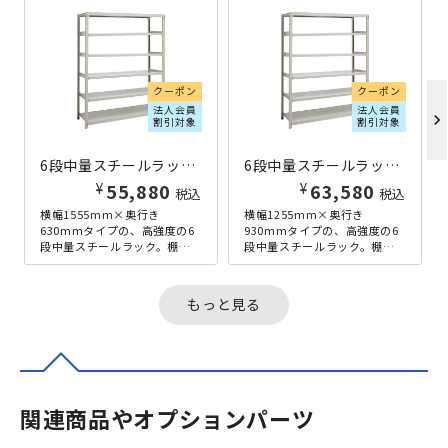
クーポン
クーポン
法人会員
法人会員
chevron_right
割引対象
割引対象
6段中量スチールラック H2100×W1555×D630 アイボリー
6段中量スチールラック H2100×W1255×D930 アイボリー
¥
¥
55,880
63,580
税込
税込
横幅1555mm×奥行き
横幅1255mm×奥行き
630mmタイプの、高強度の6
930mmタイプの、高強度の6
段中量スチールラック。棚板
段中量スチールラック。棚板
耐荷重300kg/段を誇り、重量
耐荷重300kg/段を誇り、重量
物の多い工場や配送センター
物の多い工場や配送センター
は...
は...
もっと見る
関連商品やオプションパーツ