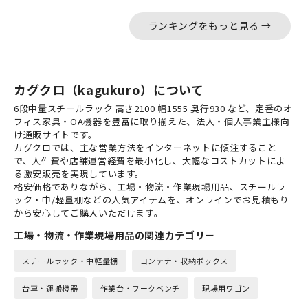
ランキングをもっと見る →
カグクロ（kagukuro）について
6段中量スチールラック 高さ2100 幅1555 奥行930 など、定番のオ
フィス家具・OA機器を豊富に取り揃えた、法人・個人事業主様向
け通販サイトです。
カグクロでは、主な営業方法をインターネットに傾注すること
で、人件費や店舗運営経費を最小化し、大幅なコストカットによ
る激安販売を実現しています。
格安価格でありながら、工場・物流・作業現場用品、スチールラ
ック・中/軽量棚などの人気アイテムを、オンラインでお見積もり
から安心してご購入いただけます。
工場・物流・作業現場用品の関連カテゴリー
スチールラック・中軽量棚
コンテナ・収納ボックス
台車・運搬機器
作業台・ワークベンチ
現場用ワゴン