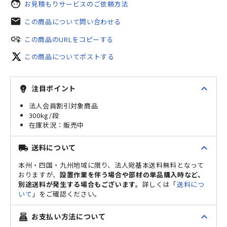
face
お見積もりサービスのご依頼方法
mail
この商品について問い合わせる
add_link
この商品のURLをコピーする
この商品についてポストする
expand_less
注目ポイント
emoji_objects
法人会員割引対象商品
300kg/段
販売中
expand_less
送料について
local_shipping
本州・四国・九州地域に限り、法人宛基本送料無料となって
おりますが、
設置作業を伴う場合や部材の単品購入時など、
別途送料が発生する場合もございます。
詳しくは「
送料につ
いて
」をご確認ください。
expand_less
お支払い方法について
point_of_sale