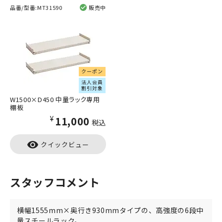
品番/型番:
MT31590
販売中
クーポン
法人会員
割引対象
W1500×D450 中量ラック専用
棚板
¥11,000
税込
visibility
クイックビュー
スタッフコメント
横幅1555mm×奥行き930mmタイプの、高強度の6段中
量スチールラック。