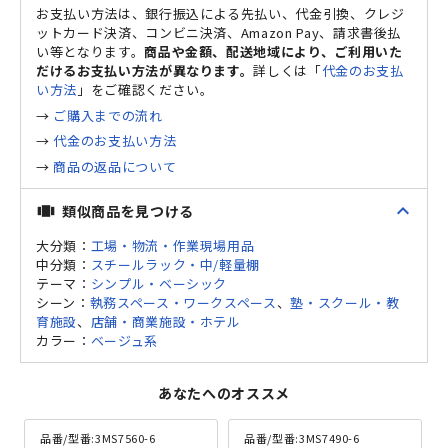
お支払い方法は、銀行振込による先払い、代金引換、クレジ
ットカード決済、コンビニ決済、Amazon Pay、請求書後払
い等となります。
商品や金額、配送地域により、ご利用いた
だけるお支払い方法が異なります。
詳しくは「
代金のお支払
い方法
」をご確認ください。
→
ご購入までの流れ
→
代金のお支払い方法
→
商品の返品について
expand_less
類似商品を見つける
view_carousel
大分類：
工場・物流・作業現場用品
中分類：
スチールラック・中/軽量棚
テーマ：
シンプル・ベーシック
シーン：
執務スペース・ワークスペース
、
塾・スクール・教
育施設
、
店舗・商業施設・ホテル
カラー：
ベージュ系
あなたへのオススメ
品番/型番:
3MS7560-6
品番/型番:
3MS7490-6