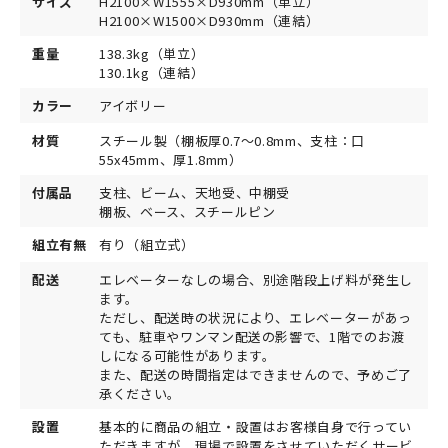
サイズ
H2100×W1555×D930mm（単立）
H2100×W1500×D930mm（連結）
重量
138.3kg（単立）
130.1kg（連結）
カラー
アイボリー
材質
スチール製（棚板厚0.7～0.8mm、支柱：口
55x45mm、厚1.8mm）
付属品
支柱、ビーム、天地受、中棚受
棚板、ベース、スチールピン
組立有無
有り（組立式）
配送
エレベーターなしの場合、別途階段上げ料が発生し
ます。
ただし、配送時の状況により、エレベーターがあっ
ても、駐車やワンマン配送の影響で、1階でのお渡
しになる可能性があります。
また、配送の時間指定はできませんので、予めご了
承ください。
設置
基本的に商品の組立・設置はお客様自身で行ってい
ただきますが、現場で設置をさせていただくサービ