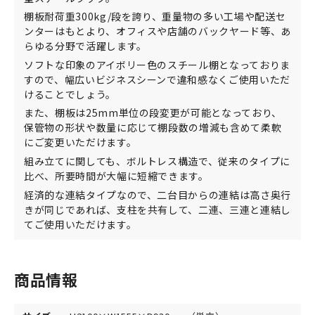
棚板耐荷重300kg/段を誇り、重量物の多い工場や配送セ
ンターはもとより、オフィスや店舗のバックヤード等、あ
らゆる分野で活躍します。
ソフトな印象のアイボリー色のスチール棚となっておりま
すので、幅広いビジネスシーンで違和感なくご使用いただ
けることでしょう。
また、棚板は25mm単位の段変更が可能となっており、
保管物の形状や数量に応じて棚段数の増減も含めて柔軟
にご変更いただけます。
組み立てに関しても、ボルトレス構造で、従来のタイプに
比べ、所要時間が大幅に短縮できます。
経済的な連結タイプなので、二台目からの連結は高さ奥行
きが同じであれば、支柱を共有して、二連、三連と連結し
てご使用いただけます。
商品情報