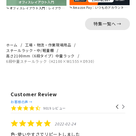
Amazon Pay：いつものアカウントで簡単に決済可能。
オフィスレイアウト入門：レイアウトの基本をご紹介。
特集一覧へ →
ホーム
工場・物流・作業現場用品
スチールラック・中/軽量棚
高さ2100mm（6段タイプ）中量ラック
6段中量スチールラック（H2100×W1555×D930）
Customer Review
Reviews
お客様の声 →
Carousel
carousel
4.4
9019 レビュー
arrows
star
rating
5.0
2022-02-24
star
rating
色･使いやすさでリピートしました