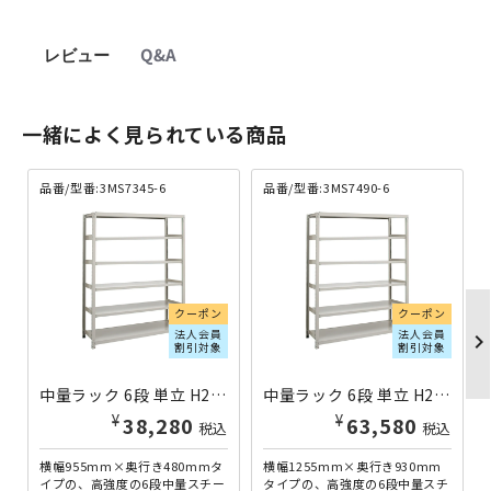
レビュー
Q&A
一緒によく見られている商品
品番/型番:3MS7345-6
品番/型番:3MS7490-6
クーポン
クーポン
法人会員
法人会員
chevron_righ
割引対象
割引対象
中量ラック 6段 単立 H2100×W955×D480 3MS7345-6 | 613225
中量ラック 6段 単立 H2100×W1255×D930 3MS7490-6 | 613235
¥
¥
38,280
63,580
税込
税込
横幅955mm×奥行き480mmタ
横幅1255mm×奥行き930mm
イプの、高強度の6段中量スチー
タイプの、高強度の6段中量スチ