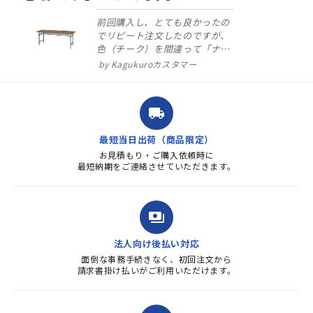
前回購入し、とても良かったの
でリピート注文したのですが、
色（チーク）を間違って「ナチ
ュラル」としてしまいました。
Kagukuroカスタマー
注文確定時に気付き、変更メー
ルを送ると直ぐに対応ください
ました。商品到着も早く、品
local_shipping
質・使いやすさで満足していま
す。また、リピートするときは
最短当日出荷（商品限定）
よろしくお...
お見積もり・ご購入依頼時に
最短納期をご連絡させていただきます。
payments
法人向け後払い対応
面倒な事務手続きなく、初回注文から
請求書掛け払いがご利用いただけます。