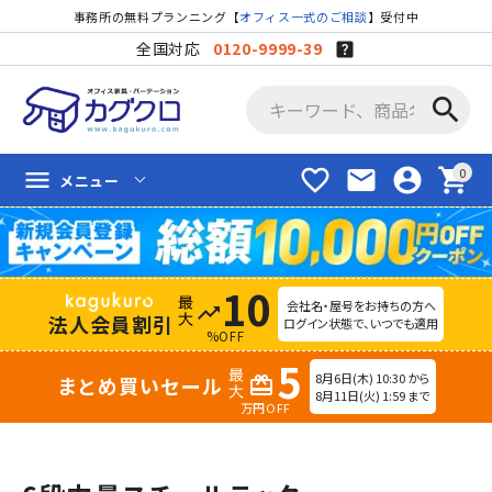
事務所の無料プランニング【
オフィス一式のご相談
】受付中
全国対応
0120-9999-39
search
favorite_border
mail
account_circle
shopping_cart
menu
メニュー
10
会社名・屋号をお持ちの方へ
trending_up
法人会員割引
ログイン状態で、いつでも適用
%OFF
5
8月6日(木) 10:30 から
まとめ買いセール
redeem
8月11日(火) 1:59 まで
万円OFF