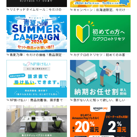
リミテッドタイムセール：今だけの限定セール。
キャンペーン：北海道限定、今だけ送料無料！
青夏乃陣：今だけの価格！商品限定セール開催中です。
カグクロのトリセツ：初めてのお客様はこちら。
NP掛け払い：商品到着後、請求書で後から払えます。
急がない人に知って欲しい、新しい割引を始めました。