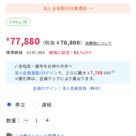
法人会員割引対象商品
300kg/段
¥77,880
¥70,800
（税抜
）
消費税について
標準価格
¥197,494
61
✓ 会社名・屋号をお持ちの方へ
※
法人会員登録/ログイン
で、さらに最大
¥7,788
OFF
※割引率は、会員ランクにより異なります。
会員ログイン
｜
法人会員登録（無料）
単立
連結
数量：
remove
add
この商品について質問する