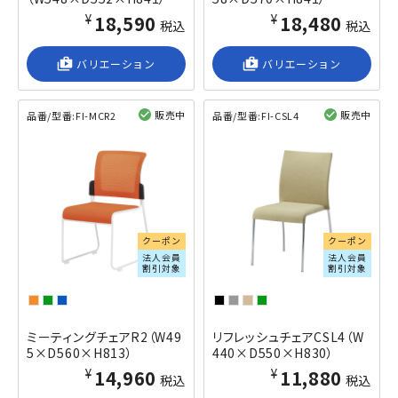
¥18,590
¥18,480
税込
税込
shop_2
バリエーション
shop_2
バリエーション
販売中
販売中
品番/型番:
FI-MCR2
品番/型番:
FI-CSL4
閲覧済み
閲覧済み
クーポン
クーポン
法人会員
法人会員
割引対象
割引対象
ミーティングチェアR2（W49
リフレッシュチェアCSL4（W
5×D560×H813）
440×D550×H830）
¥14,960
¥11,880
税込
税込