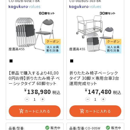
CO-002B-60SET-BK
CO-002BDS-303-BK
閲覧済み
閲覧済み
クーポン
クーポン
法人会員
法人会員
座面高455
座面高455
割引対象
割引対象
【単品で購入するより40,00
折りたたみ椅子ベーシック
0円お得】折りたたみ椅子 ベ
タイプ 30脚×専用台車3台
ーシックタイプ 60脚セット
運用完成セット
¥138,980
¥147,480
税込
税込
remove
add
remove
add
add_shopping_cart
カートに入れる
add_shopping_cart
カートに入れる
販売中
販売中
品番/型番:
品番/型番:
CO-005W