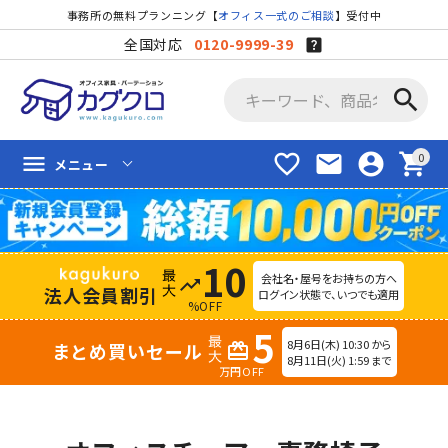
事務所の無料プランニング【
オフィス一式のご相談
】受付中
全国対応
0120-9999-39
search
favorite_border
mail
account_circle
shopping_cart
menu
メニュー
10
会社名・屋号をお持ちの方へ
trending_up
法人会員割引
ログイン状態で、いつでも適用
%OFF
5
8月6日(木) 10:30 から
まとめ買いセール
redeem
8月11日(火) 1:59 まで
万円OFF