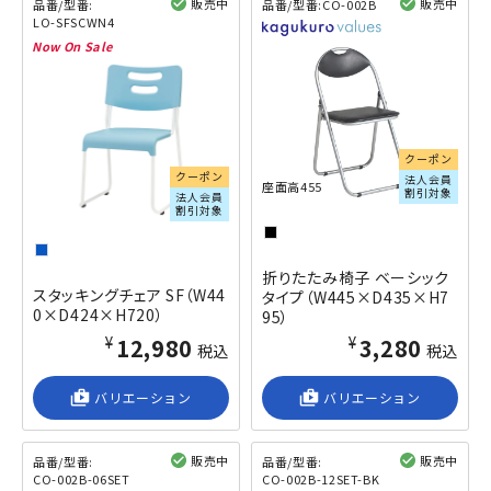
販売中
販売中
品番/型番:
品番/型番:
CO-002B
LO-SFSCWN4
閲覧済み
閲覧済み
クーポン
クーポン
法人会員
座面高455
割引対象
法人会員
割引対象
折りたたみ椅子 ベーシック
スタッキングチェア SF（W44
タイプ（W445×D435×H7
0×D424×H720）
95）
¥12,980
¥3,280
税込
税込
shop_2
バリエーション
shop_2
バリエーション
販売中
販売中
品番/型番:
品番/型番:
CO-002B-06SET
CO-002B-12SET-BK
閲覧済み
閲覧済み