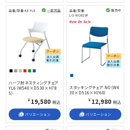
一部欠品
販売中
品番/型番:
KE-YL6
品番/型番:
LO-NO820F
閲覧済み
閲覧済み
クーポン
クーポン
法人会員
割引対象
法人会員
割引対象
ハーフ肘ネスティングチェア
スタッキングチェア NO（W4
YL6（W540×D530×H78
30×D516×H760）
5）
¥19,580
¥12,980
税込
税込
shop_2
バリエーション
shop_2
バリエーション