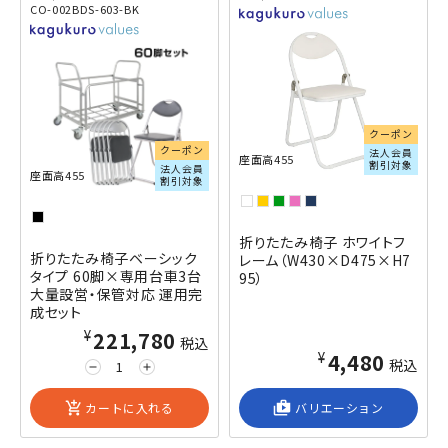
CO-002BDS-603-BK
閲覧済み
閲覧済み
クーポン
クーポン
法人会員
座面高455
割引対象
法人会員
座面高455
割引対象
折りたたみ椅子 ホワイトフ
折りたたみ椅子ベーシック
レーム（W430×D475×H7
タイプ 60脚×専用台車3台
95）
大量設営・保管対応 運用完
成セット
¥221,780
税込
¥4,480
税込
remove
add
add_shopping_cart
カートに入れる
shop_2
バリエーション