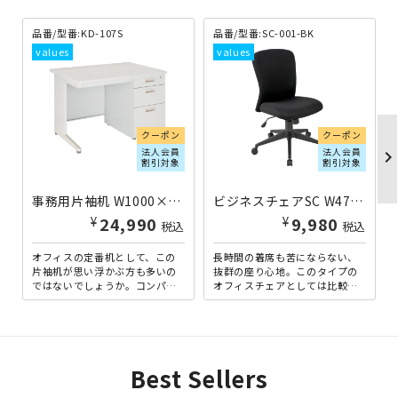
品番/型番:
KD-107S
品番/型番:
SC-001-BK
クーポン
クーポン
法人会員
法人会員
chevron_righ
割引対象
割引対象
事務用片袖机 W1000×D700×H700 ニューグレー
ビジネスチェアSC W475×D550×H895-965 ブラック
¥
¥
24,990
9,980
税込
税込
オフィスの定番机として、この
長時間の着席も苦にならない、
片袖机が思い浮かぶ方も多いの
抜群の座り心地。このタイプの
ではないでしょうか。コンパク
オフィスチェアとしては比較的
トサイズで、省スペースオフィ
ロープライスながら、クオリテ
スに最適な、幅1000mmタ...
ィに妥協はありません。背
面・...
Best Sellers