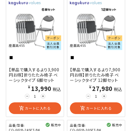
クーポン
クーポン
法人会員
法人会員
座面高455
座面高455
割引対象
割引対象
【単品で購入するより3,900
【単品で購入するより7,900
円お得】折りたたみ椅子 ベ
円お得】折りたたみ椅子 ベ
ーシックタイプ 6脚セット
ーシックタイプ 12脚セット
¥13,990
¥27,980
税込
税込
remove
add
remove
add
add_shopping_cart
カートに入れる
add_shopping_cart
カートに入れる
販売中
販売中
品番/型番:
品番/型番:
CO-002B-24SET-BK
CO-002B-30SET-BK
閲覧済み
閲覧済み