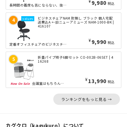
¥
9,980
税込
長時間の着席も苦にならない、抜群の座り心地。このタイプのオフィスチェアとしては比...
ビジネスチェアNAM 肘無し ブラック 個人宅配
送費込A ←旧ニューアミューズ NAM-1000-BK |
416107
¥
9,990
税込
定番オフィスチェアのビジネスチェアNAMです。デスクワークに最適な確かな座り心地...
折畳パイプ椅子6脚セット CO-002B-06SET | 4
16268
¥
13,990
税込
会議室はもちろん、集会場、学校、多目的ホールと、あらゆる場面で定番の折りたたみ椅...
ランキングをもっと見る →
カグクロ（kagukuro）について