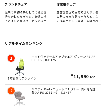
ブランドチェア
作業用チェア
従来の事務椅子としての機能を
座面を高さで固定できたり、低
持ち合わせながらも、普通の椅
姿勢のまま移動できたりと、主
子とはひと味違う、ビジネス用
に作業用として開発・設計され
ブランドチェアを集めました。
たチェアです。
オフィスやご自宅の書斎にて、メ
ーカーこだわりのブランドチェ
アで、ワンランク上の座り心地
を体感してください。
リアルタイムランキング
ヘッド付きアームアップチェア グリーン FB-AR
P01-GR | 035425
¥
11,990
税込
1時間前にランクイン！
パスティ Pasty ニュートラルグレー 個人宅配送
費込A PS-2057-NG | 416467