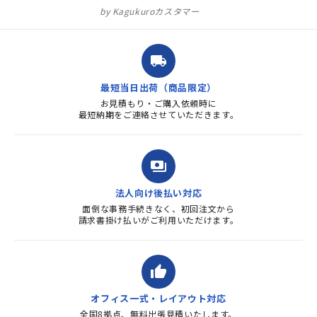
ュラル」としてしまいました。
Kagukuroカスタマー
注文確定時に気付き、変更メー
ルを送ると直ぐに対応ください
ました。商品到着も早く、品
local_shipping
質・使いやすさで満足していま
す。また、リピートするときは
最短当日出荷（商品限定）
よろしくお...
お見積もり・ご購入依頼時に
最短納期をご連絡させていただきます。
payments
法人向け後払い対応
面倒な事務手続きなく、初回注文から
請求書掛け払いがご利用いただけます。
thumb_up
オフィス一式・レイアウト対応
全国8拠点、無料出張見積いたします。