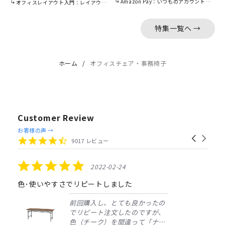
Amazon Pay：いつものアカウントで簡単に決済可能。
オフィスレイアウト入門：レイアウトの基本をご紹介。
特集一覧へ →
ホーム
オフィスチェア・事務椅子
Customer Review
Reviews
お客様の声 →
Carousel
carousel
4.4
9017 レビュー
arrows
star
rating
5.0
2022-02-24
star
rating
色･使いやすさでリピートしました
前回購入し、とても良かったの
でリピート注文したのですが、
色（チーク）を間違って「ナチ