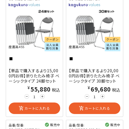
クーポン
クーポン
法人会員
法人会員
座面高455
座面高455
割引対象
割引対象
【単品で購入するより15,00
【単品で購入するより20,00
0円お得】折りたたみ椅子 ベ
0円お得】折りたたみ椅子 ベ
ーシックタイプ 24脚セット
ーシックタイプ 30脚セット
¥55,880
¥69,680
税込
税込
remove
add
remove
add
add_shopping_cart
カートに入れる
add_shopping_cart
カートに入れる
販売中
販売中
品番/型番:
品番/型番: