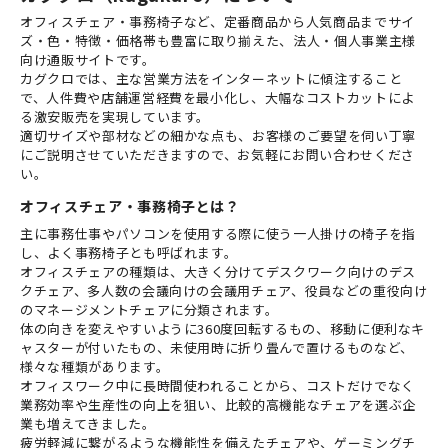
オフィスチェア・事務椅子など、定番商品から人気商品までサイ
ズ・色・特徴・価格帯も豊富に取り揃えた、法人・個人事業主様
向け通販サイトです。
カグクロでは、主な営業方法をインターネットに傾注すること
で、人件費や店舗運営経費を最小化し、大幅なコストカットによ
る激安販売を実現しています。
適切サイズや部材などの細かな点も、お客様のご要望を伺い丁寧
にご説明させていただきますので、お気軽にお問い合わせくださ
い。
オフィスチェア・事務椅子とは？
主に事務仕事やパソコンを使用する際に使う一人掛けの椅子を指
し、よく事務椅子とも呼ばれます。
オフィスチェアの種類は、大きく分けてデスクワーク向けのデス
クチェア、多人数の会議向けの会議用チェア、役員などの重役向け
のマネージメントチェアに分類されます。
体の向きを変えやすいように360度回転するもの、移動に便利なキ
ャスターが付いたもの、未使用時に折り畳んで置けるものなど、
様々な種類があります。
オフィスワーク中に長時間使われることから、コストだけでなく
業務効率や生産性の向上を狙い、比較的高機能なチェアを選ぶ企
業も増えてきました。
疲労軽減に繋がるような機能性を備えたチェアや、ゲーミングチ