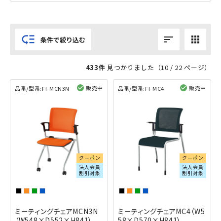
low_priority
sort
apps
条件で絞り込む
433件
見つかりました（
10
/ 22 ページ）
販売中
販売中
品番/型番:
FI-MCN3N
品番/型番:
FI-MC4
閲覧済み
閲覧済み
クーポン
クーポン
法人会員
法人会員
割引対象
割引対象
ミーティングチェアMCN3N
ミーティングチェアMC4（W5
（W548×D552×H841）
58×D570×H841）