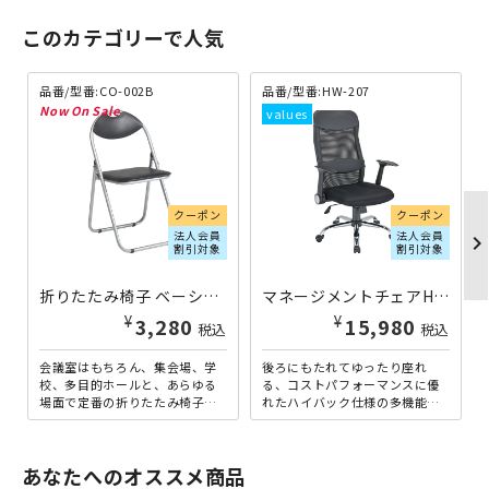
このカテゴリーで人気
品番/型番:CO-002B
品番/型番:HW-207
クーポン
クーポン
法人会員
法人会員
chevron_righ
割引対象
割引対象
折りたたみ椅子 ベーシックタイプ CO-002B | 416156
マネージメントチェアHW 個人宅配送費込A ←旧ハイウィング HW-207 | 416108
¥
¥
3,280
15,980
税込
税込
会議室はもちろん、集会場、学
後ろにもたれてゆったり座れ
校、多目的ホールと、あらゆる
る、コストパフォーマンスに優
場面で定番の折りたたみ椅子の
れたハイバック仕様の多機能メ
機能を、よりベーシックなもの
ッシュチェアです。メッシュ仕
に絞り込み、価格を徹底的に
様に本革のような質感と耐久性
抑...
を...
あなたへのオススメ商品