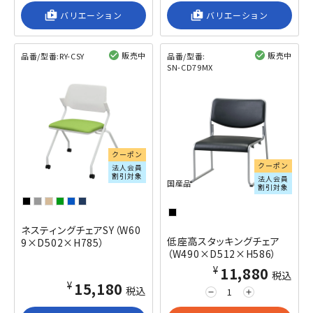
shop_2
バリエーション
shop_2
バリエーション
販売中
販売中
品番/型番:
RY-CSY
品番/型番:
SN-CD79MX
閲覧済み
閲覧済み
クーポン
クーポン
法人会員
割引対象
法人会員
国産品
割引対象
ネスティングチェアSY（W60
低座高スタッキングチェア
9×D502×H785）
（W490×D512×H586）
¥11,880
税込
¥15,180
税込
remove
add