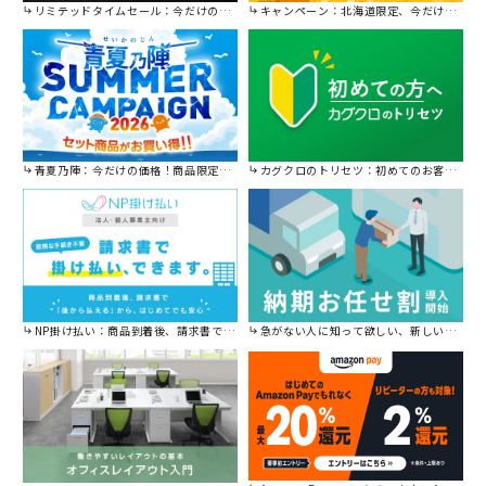
リミテッドタイムセール：今だけの限定セール。
キャンペーン：北海道限定、今だけ送料無料！
青夏乃陣：今だけの価格！商品限定セール開催中です。
カグクロのトリセツ：初めてのお客様はこちら。
NP掛け払い：商品到着後、請求書で後から払えます。
急がない人に知って欲しい、新しい割引を始めました。