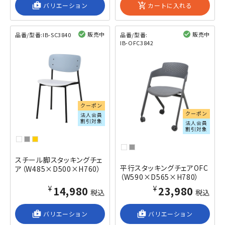
shop_2
バリエーション
add_shopping_cart
カートに入れる
販売中
販売中
品番/型番:
IB-SC3840
品番/型番:
IB-OFC3842
閲覧済み
閲覧済み
クーポン
クーポン
法人会員
割引対象
法人会員
割引対象
スチール脚スタッキングチェ
平行スタッキングチェアOFC
ア（W485×D500×H760）
（W590×D565×H780）
¥14,980
¥23,980
税込
税込
shop_2
バリエーション
shop_2
バリエーション