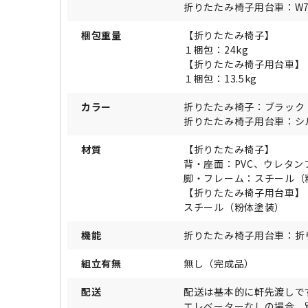
折りたたみ椅子用台車：W70
梱包重量
【折りたたみ椅子】
１梱包：24kg
【折りたたみ椅子用台車】
１梱包：13.5kg
カラー
折りたたみ椅子：ブラック
折りたたみ椅子用台車：シ
材質
【折りたたみ椅子】
背・座面：PVC、ウレタン
脚・フレーム：スチール（
【折りたたみ椅子用台車】
スチール（粉体塗装）
機能
折りたたみ椅子用台車：折
組立有無
無し（完成品）
配送
配送は基本的に軒先渡しで
エレベーターなしの場合、