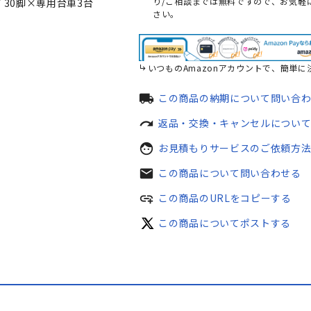
り/ご相談までは無料ですので、お気軽
30脚×専用台車3台
さい。
いつものAmazonアカウントで、簡単に
local_shipping
この商品の納期について問い合
redo
返品・交換・キャンセルについ
face
お見積もりサービスのご依頼方
mail
この商品について問い合わせる
add_link
この商品のURLをコピーする
この商品についてポストする