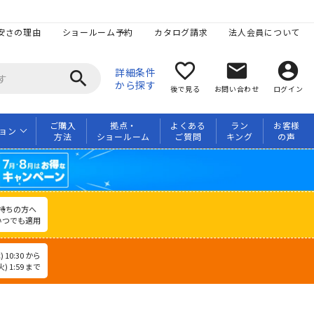
安さの理由
ショールーム予約
カタログ請求
法人会員について
favorite_border
mail
account_circle
詳細条件
search
から探す
後で見る
お問い合わせ
ログイン
ご購入
拠点・
よくある
ラン
お客様
ョン
方法
ショールーム
ご質問
キング
の声
持ちの方へ
いつでも適用
 10:30 から
) 1:59 まで