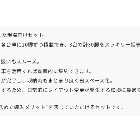
えた現場向けセット。
各台車に10脚ずつ積載でき、3台で計30脚をスッキリ一括
り扱いもスムーズ。
台車を活用すれば効率的に集約できます。
頓が完了し、収納時もまとまり良く省スペース化。
結するため、日常的にレイアウト変更が発生する環境に最適
含めた導入メリット”を感じていただけるセットです。