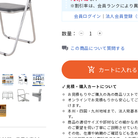
※割引率は、会員ランクにより異
会員ログイン
｜
法人会員登録（
数量：
remove
add
この商品について質問する
カートに入れる
add_shopping_cart
✓ 見積・購入カートについて
お見積もりやご購入の為の商品リストで
オンラインでお見積もりから安心して
けます。
本州・四国・九州地域まで、法人宛基
す。
商品の適切サイズや部材などの細かな
のご要望を伺い丁寧にご説明させていた
その他、在庫や納期のご確認なども含