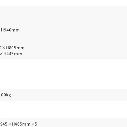
H940mm
0×H805mm
×H445mm
00kg
台
45×H465mm×5