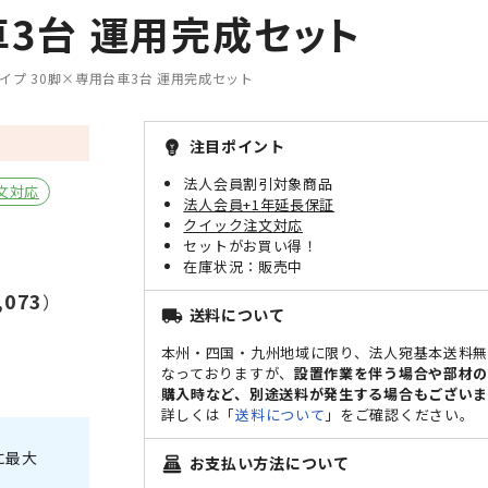
3台 運用完成セット
プ 30脚×専用台車3台 運用完成セット
注目ポイント
emoji_objects
法人会員割引対象商品
文対応
法人会員+1年延長保証
クイック注文対応
セットがお買い得！
販売中
4,073
）
送料について
local_shipping
本州・四国・九州地域に限り、法人宛基本送料
なっておりますが、
設置作業を伴う場合や部材
購入時など、別途送料が発生する場合もございま
詳しくは「
送料について
」をご確認ください。
に最大
お支払い方法について
point_of_sale