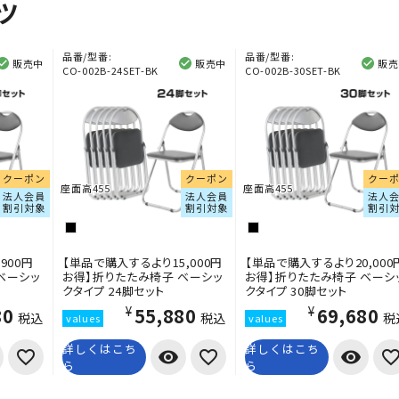
ツ
品番/型番:
品番/型番:
販売中
販売中
販売
CO-002B-24SET-BK
CO-002B-30SET-BK
クーポン
クーポン
クー
座面高455
座面高455
法人会員
法人会員
法人
割引対象
割引対象
割引
900円
【単品で購入するより15,000円
【単品で購入するより20,000
ベーシッ
お得】折りたたみ椅子 ベーシッ
お得】折りたたみ椅子 ベーシ
クタイプ 24脚セット
クタイプ 30脚セット
80
¥55,880
¥69,680
税込
税込
税
詳しくはこち
詳しくはこち
visibility
visibility
ら
ら