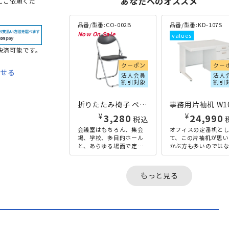
あなたへのオススメ
にご依頼くだ
品番/型番:
CO-002B
品番/型番:
KD-107S
決済可能です。
クーポン
クー
わせる
法人会員
法人
割引対象
割引
て
折りたたみ椅子 ベーシックタイプ W445×D435×H795 ブラック
法
¥
¥
3,280
24,990
税込
会議室はもちろん、集会
オフィスの定番机と
場、学校、多目的ホール
て、この片袖机が思い
と、あらゆる場面で定番
かぶ方も多いのでは
の折りたたみ椅子の機能
でしょうか。コンパ
を、よりベーシックなも
サイズで、省スペー
のに絞り込み、価格を徹
フィスに最適な、幅
もっと見る
底的に抑...
1000mmタ...