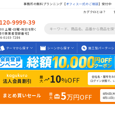
事務所の無料プランニング【
オフィス一式のご相談
】受付中
カグクロとは？
120-9999-39
00
土曜・日曜・祝日を除く
発行事業者登録番号】
06-0103-7286
tyle
movie_creation
build_circle
テーマから
探す
シーンから
探す
施工型
パーテーシ
10
会社名・屋号をお
%OFF
trending_up
法人会員割引
ログイン状態で、
5
8月6日(木)
まとめ買いセール
万円OFF
redeem
8月11日(火