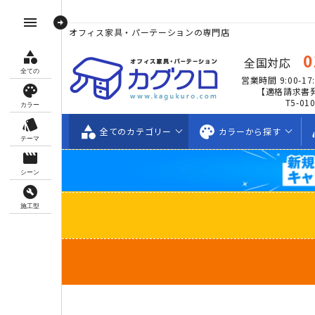
arrow_circle_right
menu
オフィス家具・パーテーションの専門店
category
0
全国対応
全ての
営業時間 9:00-17:
palette
【適格請求書
T5-01
カラー
style
category
palette
s
全ての
カテゴリー
カラーから
探す
テーマ
movie_creation
シーン
build_circle
施工型