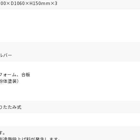
0×D1060×H150mm×3
ルバー
フォーム、合板
粉体塗装）
りたたみ式
す。
別途階段上げ料が発生します。