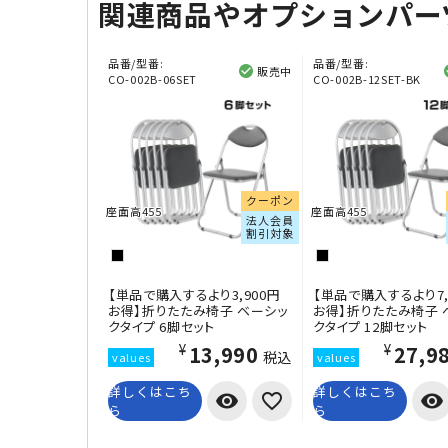
関連商品やオプションパー
品番/型番:
品番/型番:
販売中
CO-002B-06SET
CO-002B-12SET-BK
クーポン
座面高455
座面高455
法人会員
割引対象
【単品で購入するより3,900円
【単品で購入するより7,
お得】折りたたみ椅子 ベーシッ
お得】折りたたみ椅子 
クタイプ 6脚セット
クタイプ 12脚セット
¥13,990
¥27,9
税込
詳しくはこち
詳しくはこち
visibility
visibility
ら
ら