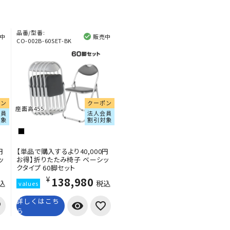
品番/型番:
中
販売中
CO-002B-60SET-BK
ポン
クーポン
座面高455
会員
法人会員
対象
割引対象
円
【単品で購入するより40,000円
ッ
お得】折りたたみ椅子 ベーシッ
クタイプ 60脚セット
¥138,980
込
税込
詳しくはこち
visibility
ら