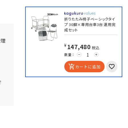
折りたたみ椅子ベーシックタイ
プ 30脚×専用台車3台 運用完
成セット
管理
¥147,480
税込
数量：
remove
add
add_shopping_cart
カートに追加
で