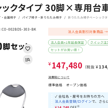
ックタイプ 30脚×専用台車
ア・会議椅子
パイプ椅子・折りたたみ椅子
折りたたみ椅子ベーシックタイ
:
CO-002BDS-303-BK
法人会員割引対象商品
法人会員+1年延長保証
クイック注
セットがお買い得！
147,480
¥
¥13
（税抜
消費税について
標準価格
オープン価格
✓ 会社名・屋号をお持ちの方へ
法人会員登録/ログイン
で、さら
※
¥14,748
OFF