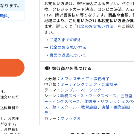
お支払い方法は、銀行振込による先払い、代金
なります。
換、クレジットカード決済、コンビニ決済、Ama
Pay、請求書後払い等となります。
商品や金額、
無料）
地域により、ご利用いただけるお支払い方法が
ます。
詳しくは「
代金のお支払い方法
」をご確
さい。
→
ご購入までの流れ
→
代金のお支払い方法
→
商品の返品について
類似商品を見つける
view_carousel
大分類：
オフィスチェア・事務椅子
中分類：
ミーティングチェア・会議椅子
テーマ：
シンプル・ベーシック
す。
シーン：
執務スペース・ワークスペース
、
会議室
ご注文いただ
ーティングスペース
、
休憩室・リフレッシュスペ
ス
、
塾・スクール・教育施設
、
店舗・商業施設
本送料無料で
テル
カラー：
ブラック系
点も、お客様
だきます。
め、お見積も