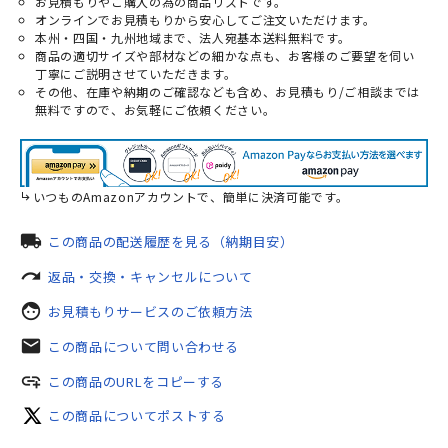
お見積もりやご購入の為の商品リストです。
オンラインでお見積もりから安心してご注文いただけます。
本州・四国・九州地域まで、法人宛基本送料無料です。
商品の適切サイズや部材などの細かな点も、お客様のご要望を伺い
丁寧にご説明させていただきます。
その他、在庫や納期のご確認なども含め、お見積もり/ご相談までは
無料ですので、お気軽にご依頼ください。
いつものAmazonアカウントで、簡単に決済可能です。
local_shipping
この商品の配送履歴を見る（納期目安）
redo
返品・交換・キャンセルについて
face
お見積もりサービスのご依頼方法
mail
この商品について問い合わせる
add_link
この商品のURLをコピーする
この商品についてポストする