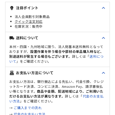
expand_less
注目ポイント
emoji_objects
法人会員割引対象商品
クイック注文対応
販売中
expand_less
送料について
local_shipping
本州・四国・九州地域に限り、法人宛基本送料無料となって
おりますが、
設置作業を伴う場合や部材の単品購入時など、
別途送料が発生する場合もございます。
詳しくは「
送料につ
いて
」をご確認ください。
expand_less
お支払い方法について
point_of_sale
お支払い方法は、銀行振込による先払い、代金引換、クレジ
ットカード決済、コンビニ決済、Amazon Pay、請求書後払
い等となります。
商品や金額、配送地域により、ご利用いた
だけるお支払い方法が異なります。
詳しくは「
代金のお支払
い方法
」をご確認ください。
→
ご購入までの流れ
→
代金のお支払い方法