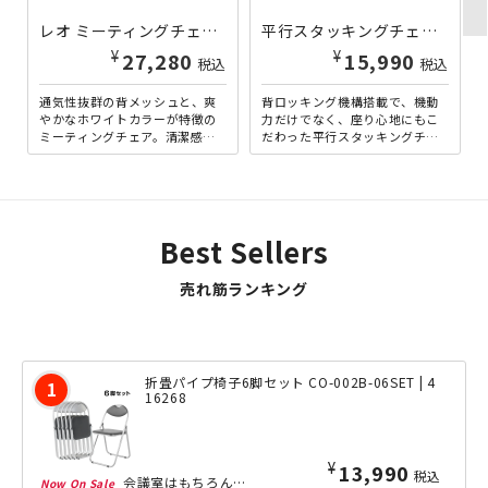
レオ ミーティングチェア 背メッシュタイプ グレー LO-LE250WF-H | 187762
平行スタッキングチェアET ブラック ←旧アントレ ET-6288-BK | 416289
¥
¥
27,280
15,990
税込
税込
通気性抜群の背メッシュと、爽
背ロッキング機構搭載で、機動
やかなホワイトカラーが特徴の
力だけでなく、座り心地にもこ
ミーティングチェア。清潔感の
だわった平行スタッキングチェ
あるホワイトカラーのフレーム
アです。背もたれには体重をか
が、空間を明るい雰囲気にす
けることで斜行する背ロッキ
る...
ン...
Best Sellers
売れ筋ランキング
折畳パイプ椅子6脚セット CO-002B-06SET | 4
16268
¥
13,990
税込
会議室はもちろん、集会場、学校、多目的ホールと、あらゆる場面で定番の折りたたみ椅...