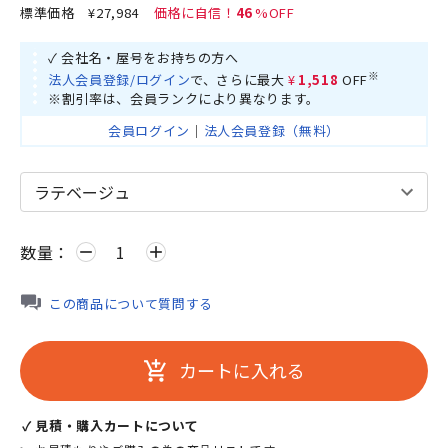
標準価格
¥27,984
46
✓ 会社名・屋号をお持ちの方へ
※
法人会員登録/ログイン
で、さらに最大
¥1,518
OFF
※割引率は、会員ランクにより異なります。
会員ログイン
｜
法人会員登録（無料）
数量：
remove
add
この商品について質問する
カートに入れる
add_shopping_cart
✓ 見積・購入カートについて