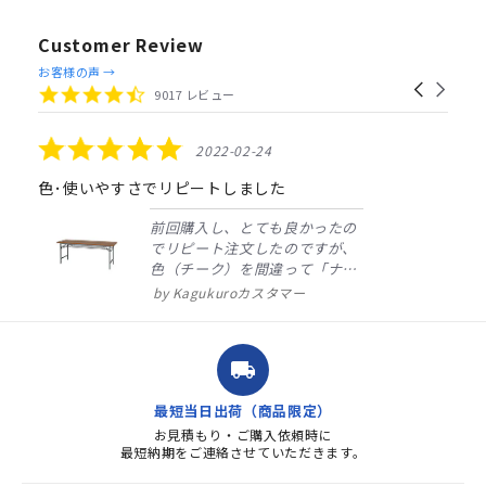
Customer Review
Reviews
お客様の声 →
Carousel
carousel
4.4
9017 レビュー
arrows
star
rating
5.0
2022-02-24
star
rating
色･使いやすさでリピートしました
前回購入し、とても良かったの
でリピート注文したのですが、
色（チーク）を間違って「ナチ
ュラル」としてしまいました。
Kagukuroカスタマー
注文確定時に気付き、変更メー
ルを送ると直ぐに対応ください
ました。商品到着も早く、品
local_shipping
質・使いやすさで満足していま
す。また、リピートするときは
最短当日出荷（商品限定）
よろしくお...
お見積もり・ご購入依頼時に
最短納期をご連絡させていただきます。