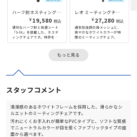
ハーフ肘ネスティングチェア W557×D542×H775 グリーン
レオ ミーティングチェア 背メッシュタイプ W595×D506×H798 グレー
¥
¥
19,580
27,280
税込
税込
便利なハーフ肘と快適シート
通気性抜群の背メッシュと、
「S-fit」を搭載した、ネステ
爽やかなホワイトカラーが特
ィングチェアです。特許を取
徴のミーティングチェア。清
得しているメーカー独自設計
潔感のあるホワイトカラーの
の快適シート「S-fit」によ...
フレームが、空間を明るい雰
囲気にする...
もっと見る
スタッフコメント
清潔感のあるホワイトフレームを採用した、滑らかなシ
ルエットのミーティングチェアです。
汚れにくくお手入れが簡単なPVCタイプと、ソフトな質感
でニュートラルカラーが目を惹くファブリックタイプの座
面から選べます。