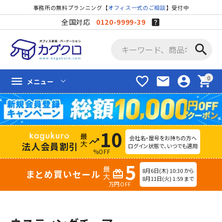
事務所の無料プランニング【
オフィス一式のご相談
】受付中
全国対応
0120-9999-39
search
favorite_border
mail
account_circle
shopping_cart
menu
メニュー
10
会社名・屋号をお持ちの方へ
trending_up
法人会員割引
ログイン状態で、いつでも適用
%OFF
5
8月6日(木) 10:30 から
まとめ買いセール
redeem
8月11日(火) 1:59 まで
万円OFF