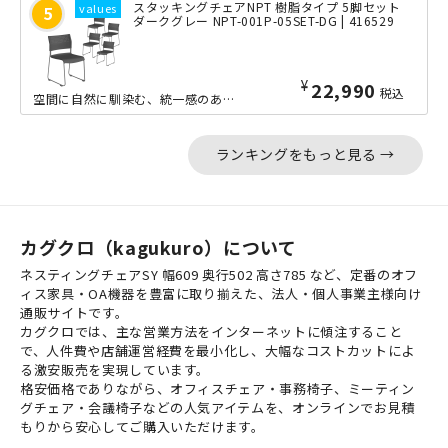
スタッキングチェアNPT 樹脂タイプ 5脚セット
ダークグレー NPT-001P-05SET-DG | 416529
¥
22,990
税込
空間に自然に馴染む、統一感のあるワントーンカラーが魅力のスタッキングチェアです。...
ランキングをもっと見る →
カグクロ（kagukuro）について
ネスティングチェアSY 幅609 奥行502 高さ785 など、定番のオフ
ィス家具・OA機器を豊富に取り揃えた、法人・個人事業主様向け
通販サイトです。
カグクロでは、主な営業方法をインターネットに傾注すること
で、人件費や店舗運営経費を最小化し、大幅なコストカットによ
る激安販売を実現しています。
格安価格でありながら、オフィスチェア・事務椅子、ミーティン
グチェア・会議椅子などの人気アイテムを、オンラインでお見積
もりから安心してご購入いただけます。