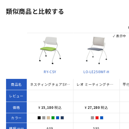
類似商品と比較する
✓ 表示中
RY-CSY
LO-LE250WF-H
商品名
ネスティングチェアSY（W609×D502×H785）
レオ ミーティングチェア 背メッシュタイプ W595×D506×H798 グレー
レビュー
価格
¥
15,180
税込
¥
27,280
税込
カラー
横幅:mm
609
595