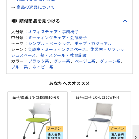
→
商品の返品について
expand_less
類似商品を見つける
view_carousel
大分類：
オフィスチェア・事務椅子
中分類：
ミーティングチェア・会議椅子
テーマ：
シンプル・ベーシック
、
ポップ・カジュアル
シーン：
会議室・ミーティングスペース
、
休憩室・リフレッ
シュスペース
、
塾・スクール・教育施設
カラー：
ブラック系
、
グレー系
、
ベージュ系
、
グリーン系
、
ブルー系
、
ネイビー系
あなたへのオススメ
品番/型番:
SN-CM558MC-GR
品番/型番:
LO-LE250WF-H
クーポン
クーポン
法人会員
法人会員
chevron_right
割引対象
割引対象