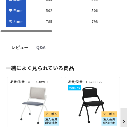
奥行:mm
502
506
高さ:mm
785
798
レビュー
Q&A
一緒によく見られている商品
品番/型番:LO-LE250WF-H
品番/型番:ET-6288-BK
クーポン
クーポン
法人会員
法人会員
chevron_righ
割引対象
割引対象