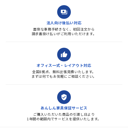
payments
法人向け後払い対応
面倒な事務手続きなく、初回注文から
請求書掛け払いがご利用いただけます。
thumb_up
オフィス一式・レイアウト対応
全国8拠点、無料出張見積いたします。
まずは何でもお気軽にご相談ください。
verified_user
あんしん家具保証サービス
ご購入いただいた商品の引渡し日より
1年間の範囲内でサービスを提供いたします。