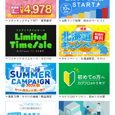
スタッキングチェアNPT：業界最安値に挑戦！
会員ランク制度：他社のサービスと比較してください。
リミテッドタイムセール：今だけの限定セール。
キャンペーン：北海道限定、今だけ送料無料！
青夏乃陣：今だけの価格！商品限定セール開催中です。
カグクロのトリセツ：初めてのお客様はこちら。