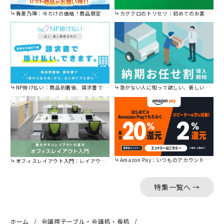
青夏乃陣：今だけの価格！商品限定セール開催中です。
カグクロのトリセツ：初めてのお客様はこちら。
NP掛け払い：商品到着後、請求書で後から払えます。
急がない人に知って欲しい、新しい割引を始めました。
Amazon Pay：いつものアカウントで簡単に決済可能。
オフィスレイアウト入門：レイアウトの基本をご紹介。
特集一覧へ →
ホーム
会議用テーブル・会議机・長机