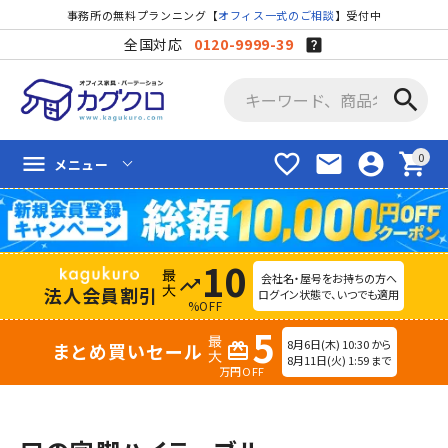
事務所の無料プランニング【
オフィス一式のご相談
】受付中
全国対応
0120-9999-39
search
favorite_border
mail
account_circle
shopping_cart
menu
メニュー
10
会社名・屋号をお持ちの方へ
trending_up
法人会員割引
ログイン状態で、いつでも適用
%OFF
5
8月6日(木) 10:30 から
まとめ買いセール
redeem
8月11日(火) 1:59 まで
万円OFF