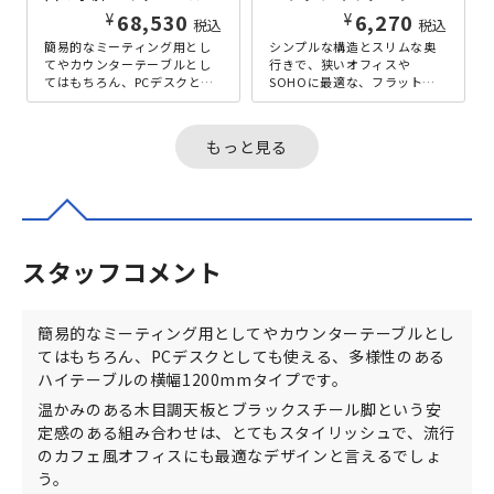
¥
¥
68,530
6,270
税込
税込
簡易的なミーティング用とし
シンプルな構造とスリムな奥
てやカウンターテーブルとし
行きで、狭いオフィスや
てはもちろん、PCデスクとし
SOHOに最適な、フラットデ
ても使える、多様性のあるハ
スクの横幅800mmタイプ。横
イテーブルの横幅1500mmタ
幅800mmタイプは、一般的な
イプ...
事務...
もっと見る
スタッフコメント
簡易的なミーティング用としてやカウンターテーブルとし
てはもちろん、PCデスクとしても使える、多様性のある
ハイテーブルの横幅1200mmタイプです。
温かみのある木目調天板とブラックスチール脚という安
定感のある組み合わせは、とてもスタイリッシュで、流行
のカフェ風オフィスにも最適なデザインと言えるでしょ
う。