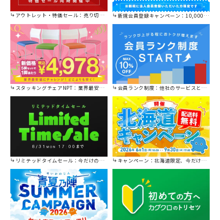
アウトレット・特価セール：売り切れ御免の特別価格！
新規会員登録キャンペーン：10,000円OFFクーポン進呈中！
スタッキングチェアNPT：業界最安値に挑戦！
会員ランク制度：他社のサービスと比較してください。
リミテッドタイムセール：今だけの限定セール。
キャンペーン：北海道限定、今だけ送料無料！