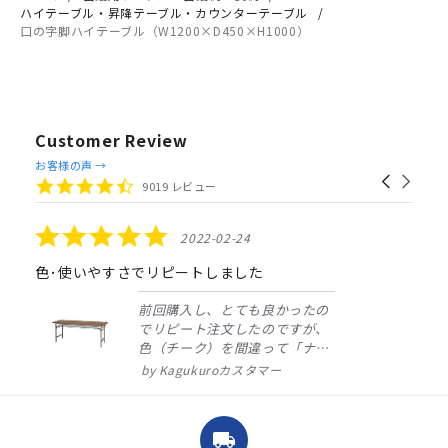
ハイテーブル・昇降テーブル・カウンターテーブル
口の字脚ハイテーブル（W1200×D450×H1000）
Customer Review
Reviews
お客様の声 →
Carousel
carousel
4.4
9019 レビュー
arrows
star
rating
5.0
2022-02-24
star
rating
色･使いやすさでリピートしました
前回購入し、とても良かったの
でリピート注文したのですが、
色（チーク）を間違って「ナチ
ュラル」としてしまいました。
Kagukuroカスタマー
注文確定時に気付き、変更メー
ルを送ると直ぐに対応ください
ました。商品到着も早く、品
local_shipping
質・使いやすさで満足していま