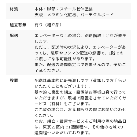
材質
本体・脚部：スチール粉体塗装
天板：メラミン化粧板、パーチクルボード
組立有無
有り（組立品）
配送
エレベーターなしの場合、別途階段上げ料が発生
します。
ただし、配送時の状況により、エレベーターがあ
っても、駐車やワンマン配送の影響で、1階での
お渡しになる可能性があります。
また、配送の時間指定はできませんので、予めご
了承ください。
設置
配送は基本的に軒先渡しです（荷卸しでお手伝い
いただくこともございます）。
基本的に商品の組立・設置はお客様自身で行って
いただきますが、現場で設置をさせていただくサ
ービス（有料）もございます。
ご希望の場合は、お見積もりの際にお問い合わせ
ください。
なお、組立・設置サービスをご利用の際の納品日
は、東京23区内で1週間程～、その他の地域で3
週間程～いただいております。