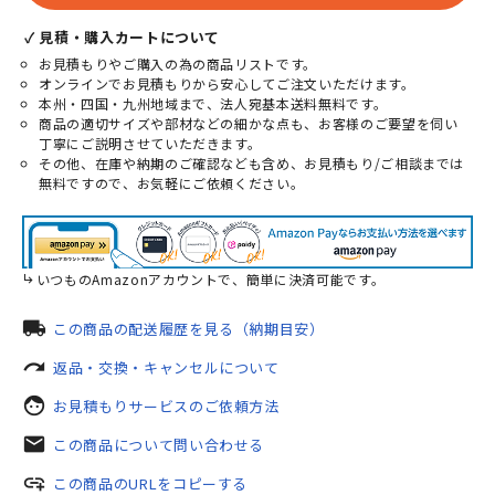
✓ 見積・購入カートについて
お見積もりやご購入の為の商品リストです。
オンラインでお見積もりから安心してご注文いただけます。
本州・四国・九州地域まで、法人宛基本送料無料です。
商品の適切サイズや部材などの細かな点も、お客様のご要望を伺い
丁寧にご説明させていただきます。
その他、在庫や納期のご確認なども含め、お見積もり/ご相談までは
無料ですので、お気軽にご依頼ください。
いつものAmazonアカウントで、簡単に決済可能です。
local_shipping
この商品の配送履歴を見る（納期目安）
redo
返品・交換・キャンセルについて
face
お見積もりサービスのご依頼方法
mail
この商品について問い合わせる
add_link
この商品のURLをコピーする