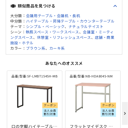
expand_less
類似商品を見つける
view_carousel
大分類：
会議用テーブル・会議机・長机
中分類：
ハイテーブル・昇降テーブル・カウンターテーブル
テーマ：
シンプル・ベーシック
、
ナチュラルテイスト
シーン：
執務スペース・ワークスペース
、
会議室・ミーティ
ングスペース
、
休憩室・リフレッシュスペース
、
店舗・商業
施設・ホテル
カラー：
ブラウン系
、
カーキ系
あなたへのオススメ
品番/型番:
SF-LMBT1545H-MB
品番/型番:
NB-HDA8045-NM
クーポン
クーポン
法人会員
法人会員
chevron_right
割引対象
割引対象
口の字脚ハイテーブル W1500×D450×H1000 ダークブラウン
フラットマイデスク W800×D450×H700 ナチュラル