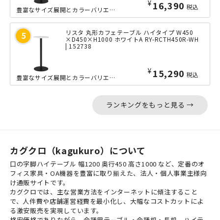
¥
16,390
税込
豊富なサイズ展開とカラーバリエーションが特徴の「リスタ」シリーズのカフェテーブル...
リスタ 丸形カフェテーブル ハイタイプ W450
×D450×H1000 ホワイトA RY-RCTH450R-WH
| 152738
¥
15,290
税込
豊富なサイズ展開とカラーバリエーションが特徴の「リスタ」シリーズのカフェテーブル...
ランキングをもっと見る →
カグクロ（kagukuro）について
口の字脚ハイテーブル 幅1200 奥行450 高さ1000 など、定番のオ
フィス家具・OA機器を豊富に取り揃えた、法人・個人事業主様向
け通販サイトです。
カグクロでは、主な営業方法をインターネットに傾注すること
で、人件費や店舗運営経費を最小化し、大幅なコストカットによ
る激安販売を実現しています。
格安価格でありながら、会議用テーブル・会議机・長机、ハイテ