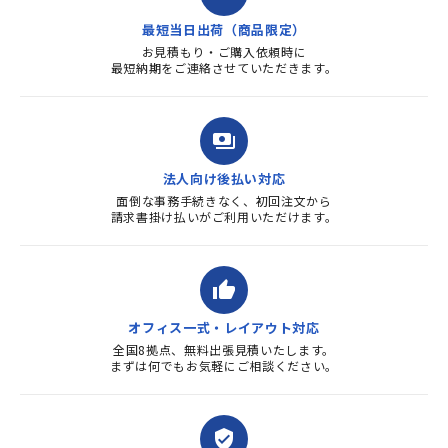
す。また、リピートするときは
最短当日出荷（商品限定）
よろしくお...
お見積もり・ご購入依頼時に
最短納期をご連絡させていただきます。
payments
法人向け後払い対応
面倒な事務手続きなく、初回注文から
請求書掛け払いがご利用いただけます。
thumb_up
オフィス一式・レイアウト対応
全国8拠点、無料出張見積いたします。
まずは何でもお気軽にご相談ください。
verified_user