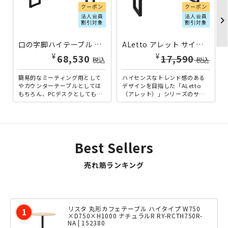
クーポン
クーポン
法人会員
法人会員
chevron_righ
割引対象
割引対象
口の字脚ハイテーブル W1500×D450×H1000 モカブラウン SF-LMBT1545H-MB | 825042
ALetto アレット サイドデスク W1200×D400×H720 ブラックフレーム×アッシュウッド ALT-1204SD-BK-AW | 270292
¥
¥
68,530
17,590
税込
税込
簡易的なミーティング用として
ハイセンスなトレンド感のある
やカウンターテーブルとしては
デザインを目指した「ALetto
もちろん、PCデスクとしても使
（アレット）」シリーズのサイ
える、多様性のあるハイテーブ
ドデスク。シンプルな形状なが
ルの横幅1500mmタイプ...
ら流行のロの字脚を採用す...
Best Sellers
売れ筋ランキング
リスタ 丸形カフェテーブル ハイタイプ W750
×D750×H1000 ナチュラルR RY-RCTH750R-
NA | 152380