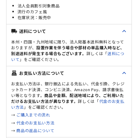
法人会員割引対象商品
流行のカフェ風
販売中
expand_less
送料について
local_shipping
本州・四国・九州地域に限り、法人宛基本送料無料となって
おりますが、
設置作業を伴う場合や部材の単品購入時など、
別途送料が発生する場合もございます。
詳しくは「
送料につ
いて
」をご確認ください。
expand_less
お支払い方法について
point_of_sale
お支払い方法は、銀行振込による先払い、代金引換、クレジ
ットカード決済、コンビニ決済、Amazon Pay、請求書後払
い等となります。
商品や金額、配送地域により、ご利用いた
だけるお支払い方法が異なります。
詳しくは「
代金のお支払
い方法
」をご確認ください。
→
ご購入までの流れ
→
代金のお支払い方法
→
商品の返品について