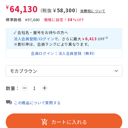
¥64,130
¥58,300
（税抜
）
消費税について
標準価格
¥97,680
34
✓ 会社名・屋号をお持ちの方へ
※
法人会員登録/ログイン
で、さらに最大
¥6,413
OFF
※割引率は、会員ランクにより異なります。
会員ログイン
｜
法人会員登録（無料）
数量：
remove
add
この商品について質問する
カートに入れる
add_shopping_cart