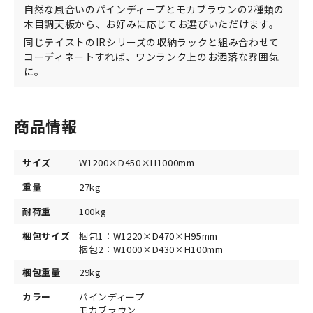
自然な風合いのパインディープとモカブラウンの2種類の
木目調天板から、お好みに応じてお選びいただけます。
同じテイストのIRシリーズの収納ラックと組み合わせて
コーディネートすれば、ワンランク上のお洒落な雰囲気
に。
商品情報
サイズ
W1200×D450×H1000mm
重量
27kg
耐荷重
100kg
梱包サイズ
梱包1：W1220×D470×H95mm
梱包2：W1000×D430×H100mm
梱包重量
29kg
カラー
パインディープ
モカブラウン