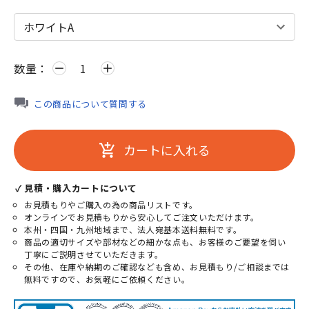
数量：
remove
add
この商品について質問する
カートに入れる
add_shopping_cart
✓ 見積・購入カートについて
お見積もりやご購入の為の商品リストです。
オンラインでお見積もりから安心してご注文いただけます。
本州・四国・九州地域まで、法人宛基本送料無料です。
商品の適切サイズや部材などの細かな点も、お客様のご要望を伺い
丁寧にご説明させていただきます。
その他、在庫や納期のご確認なども含め、お見積もり/ご相談までは
無料ですので、お気軽にご依頼ください。