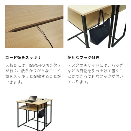
コード類をスッキリ
便利なフック付き
天板奥には、配線用の切り欠き
デスクの両サイドには、バッグ
が有り、散らかりがちなコード
などの荷物を引っ掛けて置くこ
類をスッキリと配線することが
とができる便利なフックが付い
できます。
ております。