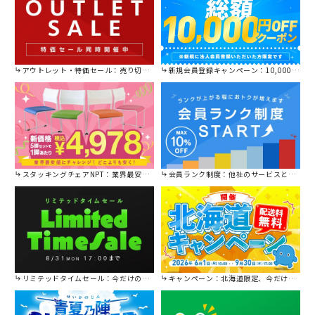
アウトレット・特価セール：売り切れ御免の特別価格！
新規会員登録キャンペーン：10,000円OFFクーポン進呈中！
スタッキングチェアNPT：業界最安値に挑戦！
会員ランク制度：他社のサービスと比較してください。
リミテッドタイムセール：今だけの限定セール。
キャンペーン：北海道限定、今だけ送料無料！