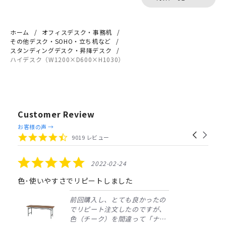
ホーム
オフィスデスク・事務机
その他デスク・SOHO・立ち机など
スタンディングデスク・昇降デスク
ハイデスク（W1200×D600×H1030）
Customer Review
Reviews
お客様の声 →
Carousel
carousel
4.4
9019 レビュー
arrows
star
rating
5.0
2022-02-24
star
rating
色･使いやすさでリピートしました
前回購入し、とても良かったの
でリピート注文したのですが、
色（チーク）を間違って「ナチ