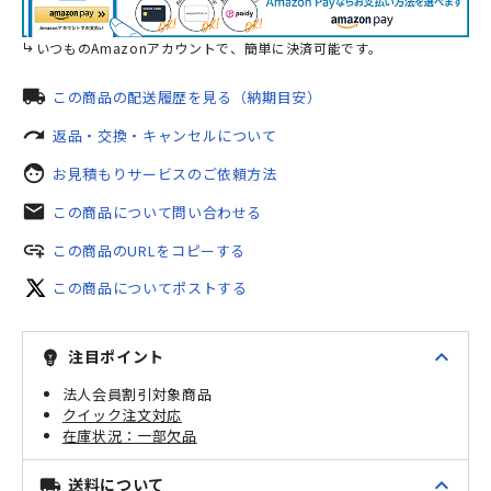
いつものAmazonアカウントで、簡単に決済可能です。
local_shipping
この商品の配送履歴を見る（納期目安）
redo
返品・交換・キャンセルについて
face
お見積もりサービスのご依頼方法
mail
この商品について問い合わせる
add_link
この商品のURLをコピーする
この商品についてポストする
expand_less
注目ポイント
emoji_objects
法人会員割引対象商品
クイック注文対応
一部欠品
expand_less
送料について
local_shipping