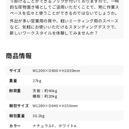
っ掛けることができるフックが付いておりますので、一時
的な荷物置き場としてご活用いただくことで、常に作業ス
ペースを広々と使うことができるのではないでしょうか。
外出が多い営業用の席や、軽いミーティング用のスペース
など、気軽にお使いいただけるスタンディングデスクで、
新しいワークスタイルを体験してみませんか？
商品情報
サイズ
W1200×D600×H1030mm
重量
27kg
耐荷重
天板：約40kg
棚板：約20kg
梱包サイズ
W1280×D640×H150mm
梱包重量
30.2kg
カラー
ナチュラルF、ホワイトA