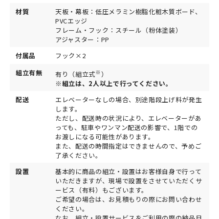
材質
天板・幕板：低圧メラミン樹脂化粧木質ボード、
PVCエッジ
フレーム・フック：スチール（粉体塗装）
アジャスター：PP
付属品
フック×2
組立有無
※
有り（組立式
）
※組立は、2人以上で行ってください。
配送
エレベーターなしの場合、別途階段上げ料が発生
します。
ただし、配送時の状況により、エレベーターがあ
っても、駐車やワンマン配送の影響で、1階での
お渡しになる可能性があります。
また、配送の時間指定はできませんので、予めご
了承ください。
設置
基本的に商品の組立・設置はお客様自身で行って
いただきますが、現場で設置をさせていただくサ
ービス（有料）もございます。
ご希望の場合は、お見積もりの際にお問い合わせ
ください。
なお、組立・設置サービスをご利用の際の納品日