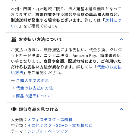
本州・四国・九州地域に限り、法人宛基本送料無料となって
おりますが、
設置作業を伴う場合や部材の単品購入時など、
別途送料が発生する場合もございます。
詳しくは「
送料につ
いて
」をご確認ください。
expand_less
お支払い方法について
point_of_sale
お支払い方法は、銀行振込による先払い、代金引換、クレジ
ットカード決済、コンビニ決済、Amazon Pay、請求書後払
い等となります。
商品や金額、配送地域により、ご利用いた
だけるお支払い方法が異なります。
詳しくは「
代金のお支払
い方法
」をご確認ください。
→
ご購入までの流れ
→
代金のお支払い方法
→
商品の返品について
expand_less
類似商品を見つける
view_carousel
大分類：
オフィスデスク・事務机
中分類：
その他デスク・SOHO・立ち机など
テーマ：
シンプル・ベーシック