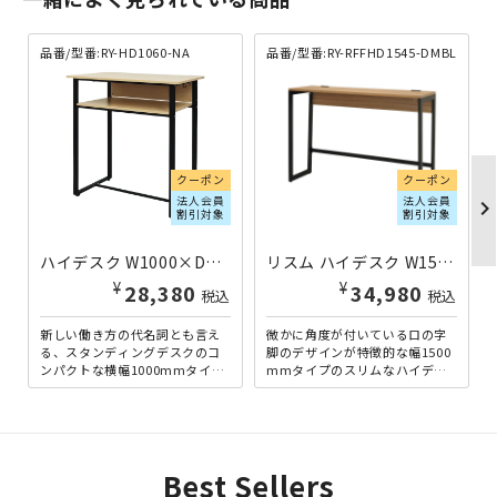
品番/型番:RY-HD1060-NA
品番/型番:RY-RFFHD1545-DMBL
クーポン
クーポン
法人会員
法人会員
chevron_righ
割引対象
割引対象
ハイデスク W1000×D600×H1030 ナチュラルF RY-HD1060-NA | 132524
リスム ハイデスク W1500×D450×H1050 ウォルナットC×ブラックフレーム RY-RFFHD1545-DMBL | 100231
¥
¥
28,380
34,980
税込
税込
新しい働き方の代名詞とも言え
微かに角度が付いているロの字
る、スタンディングデスクのコ
脚のデザインが特徴的な幅1500
ンパクトな横幅1000mmタイプ
mmタイプのスリムなハイデス
です。立ったままの作業を実現
ク。ハイチェアに座っての作業
するスタンディングデスク...
だけでなく、立ち作業にも...
Best Sellers