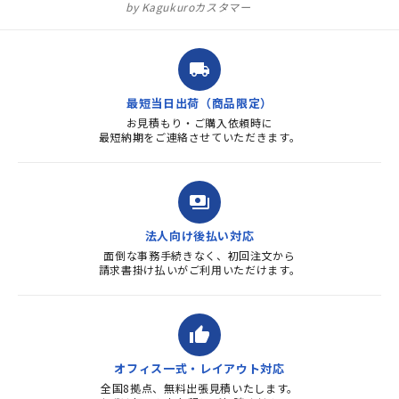
ュラル」としてしまいました。
Kagukuroカスタマー
注文確定時に気付き、変更メー
ルを送ると直ぐに対応ください
ました。商品到着も早く、品
local_shipping
質・使いやすさで満足していま
す。また、リピートするときは
最短当日出荷（商品限定）
よろしくお...
お見積もり・ご購入依頼時に
最短納期をご連絡させていただきます。
payments
法人向け後払い対応
面倒な事務手続きなく、初回注文から
請求書掛け払いがご利用いただけます。
thumb_up
オフィス一式・レイアウト対応
全国8拠点、無料出張見積いたします。