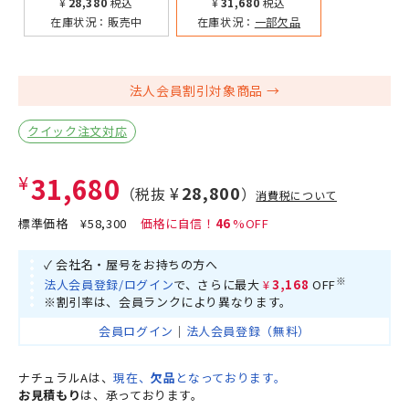
¥28,380
税込
¥31,680
税込
在庫状況：
販売中
在庫状況：
一部欠品
法人会員割引対象商品
クイック注文対応
¥31,680
¥28,800
（税抜
）
消費税について
標準価格
¥58,300
46
✓ 会社名・屋号をお持ちの方へ
※
法人会員登録/ログイン
で、さらに最大
¥3,168
OFF
※割引率は、会員ランクにより異なります。
会員ログイン
｜
法人会員登録（無料）
ナチュラルAは、
現在、
欠品
となっております。
お見積もり
は、承っております。