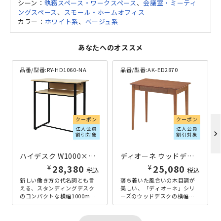
シーン：
執務スペース・ワークスペース
、
会議室・ミーティ
ングスペース
、
スモール・ホームオフィス
カラー：
ホワイト系
、
ベージュ系
あなたへのオススメ
品番/型番:
RY-HD1060-NA
品番/型番:
AK-ED2870
クーポン
クーポン
法人会員
法人会員
chevron_right
割引対象
割引対象
ハイデスク W1000×D600×H1030 ナチュラル
ディオーネ ウッドデスク W700×D500×H730 ウォルナット
¥
¥
28,380
25,080
税込
税込
新しい働き方の代名詞とも言
落ち着いた風合いの木目調が
える、スタンディングデスク
美しい、「ディオーネ」シリ
のコンパクトな横幅1000mm
ーズのウッドデスクの横幅
タイプです。立ったままの作
700mmタイプです。奥行き
業を実現するスタンディング
500mmのスリムサイズのデス
デスク...
クは、...