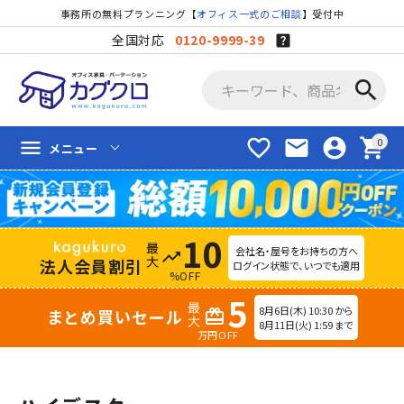
事務所の無料プランニング【
オフィス一式のご相談
】受付中
全国対応
0120-9999-39
search
favorite_border
mail
account_circle
shopping_cart
menu
メニュー
10
会社名・屋号をお持ちの方へ
trending_up
法人会員割引
ログイン状態で、いつでも適用
%OFF
5
8月6日(木) 10:30 から
まとめ買いセール
redeem
8月11日(火) 1:59 まで
万円OFF