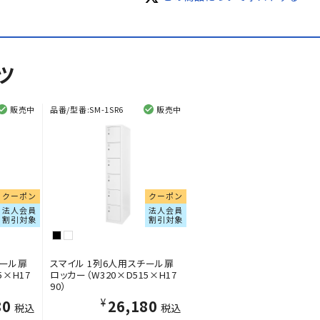
ツ
販売中
品番/型番:
SM-1SR6
販売中
クーポン
クーポン
法人会員
法人会員
割引対象
割引対象
チール扉
スマイル 1列6人用スチール扉
5×H17
ロッカー（W320×D515×H17
90）
80
¥26,180
税込
税込