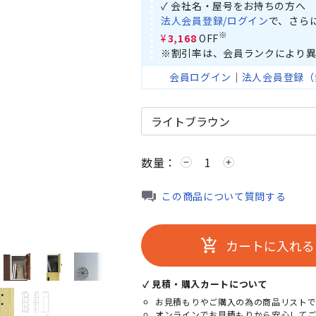
✓ 会社名・屋号をお持ちの方へ
法人会員登録/ログイン
で、さら
※
¥3,168
OFF
※割引率は、会員ランクにより異
会員ログイン
｜
法人会員登録（
数量：
remove
add
この商品について質問する
ライトブラウ
カートに入れる
add_shopping_cart
✓ 見積・購入カートについて
お見積もりやご購入の為の商品リストで
オンラインでお見積もりから安心して