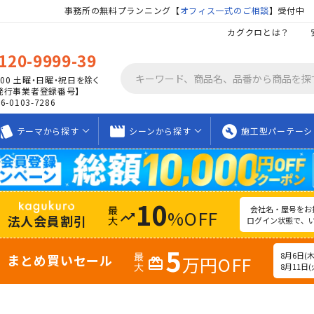
事務所の無料プランニング【
オフィス一式のご相談
】受付中
カグクロとは？
120-9999-39
00
土曜・日曜・祝日を除く
発行事業者登録番号】
06-0103-7286
tyle
movie_creation
build_circle
テーマから
探す
シーンから
探す
施工型
パーテーシ
10
会社名・屋号をお
%OFF
trending_up
法人会員割引
ログイン状態で、
5
8月6日(木)
まとめ買いセール
万円OFF
redeem
8月11日(火