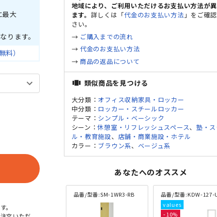
地域により、ご利用いただけるお支払い方法が
に最大
ます。
詳しくは「
代金のお支払い方法
」をご確
さい。
なります。
→
ご購入までの流れ
→
代金のお支払い方法
無料）
→
商品の返品について
類似商品を見つける
view_carousel
大分類：
オフィス収納家具・ロッカー
中分類：
ロッカー・スチールロッカー
テーマ：
シンプル・ベーシック
シーン：
休憩室・リフレッシュスペース
、
塾・ス
ル・教育施設
、
店舗・商業施設・ホテル
カラー：
ブラウン系
、
ベージュ系
ン
あなたへのオススメ
品番/型番:
SM-1WR3-RB
品番/型番:
KDW-127-
す。
10
ご注文いただ