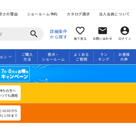
安さの理由
ショールーム予約
カタログ請求
法人会員について
favorite_border
mail
account_circle
詳細条件
search
から探す
後で見る
お問い合わせ
ログイン
ご購入
拠点・
よくある
ラン
お客様
ョン
方法
ショールーム
ご質問
キング
の声
持ちの方へ
いつでも適用
 10:30 から
) 1:59 まで