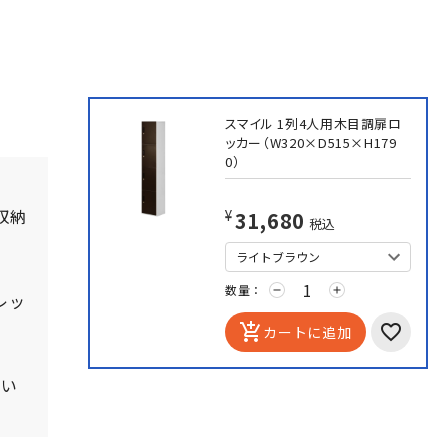
スマイル 1列4人用木目調扉ロ
ッカー（W320×D515×H179
0）
収納
¥31,680
税込
数量：
remove
add
レッ
add_shopping_cart
カートに追加
たい