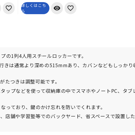
詳しくはこち
visibility
ら
プの1列4人用スチールロッカーです。
奥行きは通常より深めの515mmあり、カバンなどもしっかり
のがたつきは調整可能です。
タップなどを使って収納庫の中でスマホやノートPC、タブ
となっており、鍵のかけ忘れを防いでくれます。
と、店舗や学習塾等でのバックヤード、省スペースで設置し