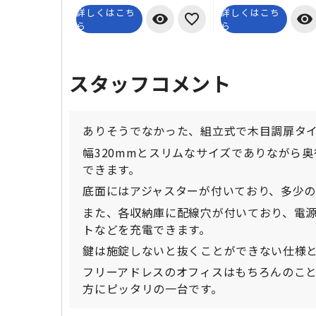
詳しくはこち
詳しくはこち
visibility
visibility
ら
ら
スタッフコメント
ありそうでなかった、組立式で木目調扉タイ
幅320mmとスリムなサイズでありながら
できます。
底面にはアジャスターが付いており、多少
また、各収納庫に配線穴が付いており、電源
トなどを充電できます。
鍵は施錠しないと抜くことができない仕様
フリーアドレスのオフィスはもちろんのこ
方にピッタリの一台です。