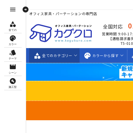
arrow_circle_right
menu
オフィス家具・パーテーションの専門店
category
0
全国対応
全ての
営業時間 9:00-17:
palette
【適格請求書
T5-01
カラー
style
category
palette
s
全ての
カテゴリー
カラーから
探す
テーマ
movie_creation
シーン
build_circle
施工型