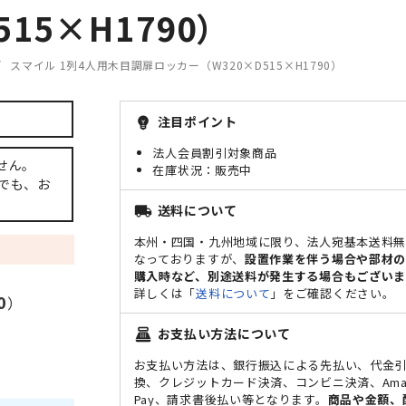
15×H1790）
スマイル 1列4人用木目調扉ロッカー（W320×D515×H1790）
注目ポイント
emoji_objects
法人会員割引対象商品
せん。
販売中
でも、お
送料について
local_shipping
本州・四国・九州地域に限り、法人宛基本送料
なっておりますが、
設置作業を伴う場合や部材
購入時など、別途送料が発生する場合もございま
詳しくは「
送料について
」をご確認ください。
0
）
お支払い方法について
point_of_sale
お支払い方法は、銀行振込による先払い、代金
換、クレジットカード決済、コンビニ決済、Ama
Pay、請求書後払い等となります。
商品や金額、