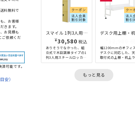
クーポン
クー
本送料無料で
法人会員
法人
割引対象
割引
点も、お客様
だきます。
め、お見積も
スマイル 1列3人用木目調扉ロッカー W320×D515×H1790 ライトブラウン
にご依頼くだ
¥
¥
30,580
11,680
税込
ありそうでなかった、組
幅1200mmのオフィ
立式で木目調扉タイプの1
デスクに対応した、
列3人用スチールロッカー
取付式の上棚・机上
です。幅320mmとスリム
クです。置く物や目的
決済可能です。
なサイズでありながら奥
応じて、段階が細かく
行きは通常より深めの5...
スタマイズできる大
もっと見る
の棚...
期目安）
て
法