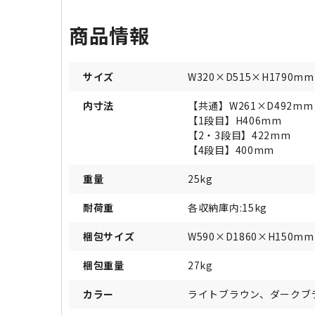
商品情報
サイズ
W320×D515×H1790mm
内寸法
【共通】W261×D492mm
【1段目】H406mm
【2・3段目】422mm
【4段目】400mm
重量
25kg
耐荷重
各収納庫内:15kg
梱包サイズ
W590×D1860×H150mm
梱包重量
27kg
カラー
ライトブラウン、ダークブ