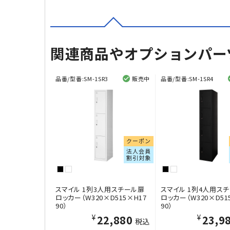
関連商品やオプションパー
品番/型番:
SM-1SR3
販売中
品番/型番:
SM-1SR4
クーポン
法人会員
割引対象
スマイル 1列3人用スチール扉
スマイル 1列4人用ス
ロッカー（W320×D515×H17
ロッカー（W320×D51
90）
90）
¥22,880
¥23,9
税込