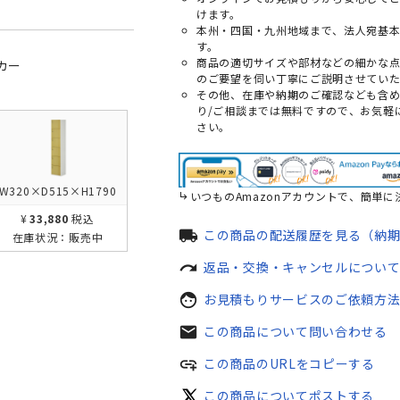
けます。
本州・四国・九州地域まで、法人宛基
す。
商品の適切サイズや部材などの細かな
カー
のご要望を伺い丁寧にご説明させていた
その他、在庫や納期のご確認なども含
り/ご相談までは無料ですので、お気軽
さい。
W320×D515×H1790
いつものAmazonアカウントで、簡単に
¥33,880
税込
local_shipping
この商品の配送履歴を見る（納
在庫状況：
販売中
redo
返品・交換・キャンセルについ
face
お見積もりサービスのご依頼方
mail
この商品について問い合わせる
add_link
この商品のURLをコピーする
この商品についてポストする