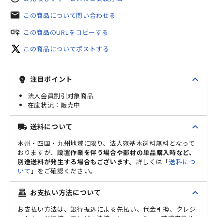
mail
この商品について問い合わせる
add_link
この商品のURLをコピーする
この商品についてポストする
expand_less
注目ポイント
emoji_objects
法人会員割引対象商品
販売中
expand_less
送料について
local_shipping
本州・四国・九州地域に限り、法人宛基本送料無料となって
おりますが、
設置作業を伴う場合や部材の単品購入時など、
別途送料が発生する場合もございます。
詳しくは「
送料につ
いて
」をご確認ください。
expand_less
お支払い方法について
point_of_sale
お支払い方法は、銀行振込による先払い、代金引換、クレジ