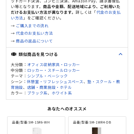
ットカード決済、コンビニ決済、Amazon Pay、請求書後払
い等となります。
商品や金額、配送地域により、ご利用いた
だけるお支払い方法が異なります。
詳しくは「
代金のお支払
い方法
」をご確認ください。
→
ご購入までの流れ
→
代金のお支払い方法
→
商品の返品について
expand_less
類似商品を見つける
view_carousel
大分類：
オフィス収納家具・ロッカー
中分類：
ロッカー・スチールロッカー
テーマ：
シンプル・ベーシック
シーン：
休憩室・リフレッシュスペース
、
塾・スクール・教
育施設
、
店舗・商業施設・ホテル
カラー：
ブラック系
、
ホワイト系
あなたへのオススメ
品番/型番:
SM-1SR6-WH
品番/型番:
SM-1WR4-DB