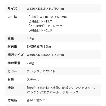
サイズ
W320×D515×H1790mm
内寸法
【共通】W248.9×D470mm
【1段目】H413.7mm
【2・3段目】H407.2mm
【4段目】H421.9mm
重量
25kg
耐荷重
各収納庫内:15kg
梱包サイズ
W590×D1860×H150mm
梱包重量
27kg
カラー
ブラック、ホワイト
材質
スチール
機能
鍵のかけ忘れ防止機能、配線穴、アジャスター、
パンチングエアホール、ボルトレス
付属品
各扉：鍵×2