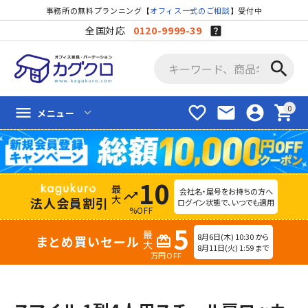
事務所の無料プランニング【
オフィス一式のご相談
】受付中
全国対応
0120-9999-39
search
favorite_border
mail
account_circle
shopping_cart
menu
メニュー
10
会社名・屋号をお持ちの方へ
trending_up
法人会員割引
ログイン状態で、いつでも適用
%OFF
5
8月6日(木) 10:30 から
まとめ買いセール
redeem
8月11日(火) 1:59 まで
万円OFF