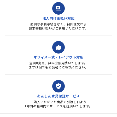
payments
法人向け後払い対応
面倒な事務手続きなく、初回注文から
請求書掛け払いがご利用いただけます。
thumb_up
オフィス一式・レイアウト対応
全国8拠点、無料出張見積いたします。
まずは何でもお気軽にご相談ください。
verified_user
あんしん家具保証サービス
ご購入いただいた商品の引渡し日より
1年間の範囲内でサービスを提供いたします。