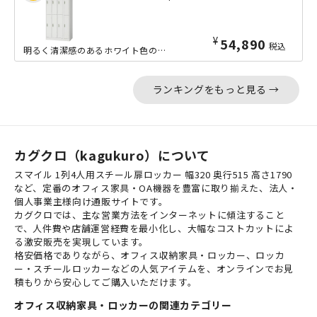
¥
54,890
税込
明るく清潔感のあるホワイト色のエコ塗装を施した、大変リーズナブルな8人用スチール...
ランキングをもっと見る →
カグクロ（kagukuro）について
スマイル 1列4人用スチール扉ロッカー 幅320 奥行515 高さ1790
など、定番のオフィス家具・OA機器を豊富に取り揃えた、法人・
個人事業主様向け通販サイトです。
カグクロでは、主な営業方法をインターネットに傾注すること
で、人件費や店舗運営経費を最小化し、大幅なコストカットによ
る激安販売を実現しています。
格安価格でありながら、オフィス収納家具・ロッカー、ロッカ
ー・スチールロッカーなどの人気アイテムを、オンラインでお見
積もりから安心してご購入いただけます。
オフィス収納家具・ロッカーの関連カテゴリー