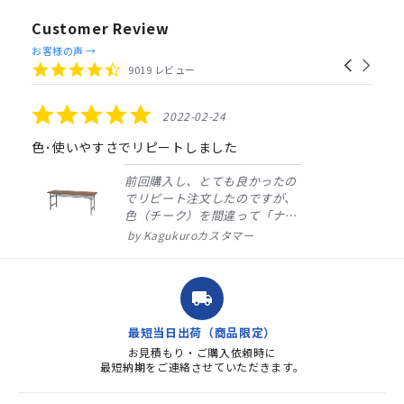
Customer Review
Reviews
お客様の声 →
Carousel
carousel
4.4
9019 レビュー
arrows
star
rating
5.0
2022-02-24
star
rating
色･使いやすさでリピートしました
前回購入し、とても良かったの
でリピート注文したのですが、
色（チーク）を間違って「ナチ
ュラル」としてしまいました。
Kagukuroカスタマー
注文確定時に気付き、変更メー
ルを送ると直ぐに対応ください
ました。商品到着も早く、品
local_shipping
質・使いやすさで満足していま
す。また、リピートするときは
最短当日出荷（商品限定）
よろしくお...
お見積もり・ご購入依頼時に
最短納期をご連絡させていただきます。