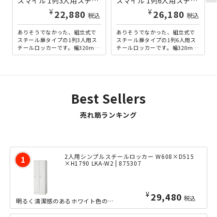
スマイル 1列3人用スチール扉ロッカー W320×D515×H1790 ホワイト SM-1SR3-WH | 839600
スマイル 1列6人用スチール扉ロッカー W320×D515×H1790 ホワイト SM-1SR6-WH | 839604
¥
¥
22,880
26,180
税込
税込
ありそうでなかった、組立式で
ありそうでなかった、組立式で
スチール扉タイプの1列3人用ス
スチール扉タイプの1列6人用ス
チールロッカーです。幅320mm
チールロッカーです。幅320mm
とスリムなサイズでありなが
とスリムなサイズでありなが
ら、奥行きは通常より深め...
ら、奥行きは通常より深め...
Best Sellers
売れ筋ランキング
2人用シンプルスチールロッカー W608×D515
×H1790 LKA-W2 | 875307
¥
29,480
税込
明るく清潔感のあるホワイト色のエコ塗装を施した、大変リーズナブルな2人用スチール...