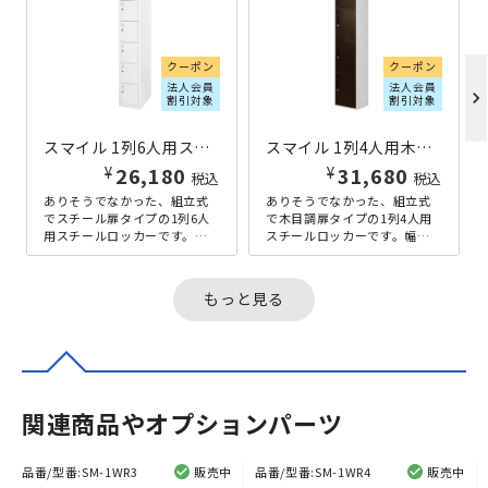
クーポン
クーポン
法人会員
法人会員
chevron_right
割引対象
割引対象
スマイル 1列6人用スチール扉ロッカー W320×D515×H1790 ホワイト
スマイル 1列4人用木目調扉ロッカー W320×D515×H1790 ダークブラウン
¥
¥
26,180
31,680
税込
税込
ありそうでなかった、組立式
ありそうでなかった、組立式
でスチール扉タイプの1列6人
で木目調扉タイプの1列4人用
用スチールロッカーです。幅
スチールロッカーです。幅
320mmとスリムなサイズであ
320mmとスリムなサイズであ
りながら、奥行きは通常より
りながら奥行きは通常より深
深め...
めの5...
もっと見る
関連商品やオプションパーツ
品番/型番:
SM-1WR3
販売中
品番/型番:
SM-1WR4
販売中