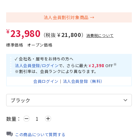
法人会員割引対象商品
¥23,980
¥21,800
（税抜
）
消費税について
標準価格
オープン価格
✓ 会社名・屋号をお持ちの方へ
※
法人会員登録/ログイン
で、さらに最大
¥2,398
OFF
※割引率は、会員ランクにより異なります。
会員ログイン
｜
法人会員登録（無料）
数量：
remove
add
この商品について質問する