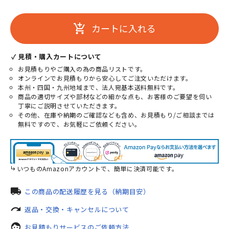
カートに入れる
add_shopping_cart
✓ 見積・購入カートについて
お見積もりやご購入の為の商品リストです。
オンラインでお見積もりから安心してご注文いただけます。
本州・四国・九州地域まで、法人宛基本送料無料です。
商品の適切サイズや部材などの細かな点も、お客様のご要望を伺い
丁寧にご説明させていただきます。
その他、在庫や納期のご確認なども含め、お見積もり/ご相談までは
無料ですので、お気軽にご依頼ください。
いつものAmazonアカウントで、簡単に決済可能です。
local_shipping
この商品の配送履歴を見る（納期目安）
redo
返品・交換・キャンセルについて
face
お見積もりサービスのご依頼方法