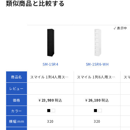
類似商品と比較する
✓ 表示中
SM-1SR4
SM-1SR6-WH
商品名
スマイル 1列4人用スチール扉ロッカー（W320×D515×H1790）
スマイル 1列6人用スチール扉ロッカー W320×D515×H1790 ホワイト
レビュー
価格
¥
23,980
税込
¥
26,180
税込
カラー
横幅:mm
320
320