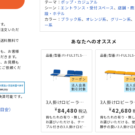
テーマ：
ポップ・カジュアル
シーン：
エントランス・受付スペース
、
店舗・商
設・ホテル
カラー：
ブラック系
、
オレンジ系
、
グリーン系
す。
ー系
ご注文いただ
本送料無料で
あなたへのオススメ
点も、お客様
品番/型番:
FI-FUL3TLS-BL
品番/型番:
FI-FUL3LS-N-
だきます。
め、お見積も
にご依頼くだ
クーポン
クー
法人会員
法人
割引対象
割引
決済可能です。
3人掛けロビーラウンジチェア テーブル付き W2015×D500×H410 ブルー
3人掛けロビーラウンジ
¥
¥
84,480
42,680
期目安）
税込
背もたれの有り・無しが
背もたれの有り・無
て
お選びいただける、テー
お選びいただける、
ブル付きの3人掛けロビー
勝手の良い3人掛けロ
法
ラウンジチェアです。丸
ラウンジチェアです。