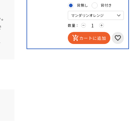
背無し
背付き
う。
数量：
で
remove
add
add_shopping_cart
カートに追加
さ