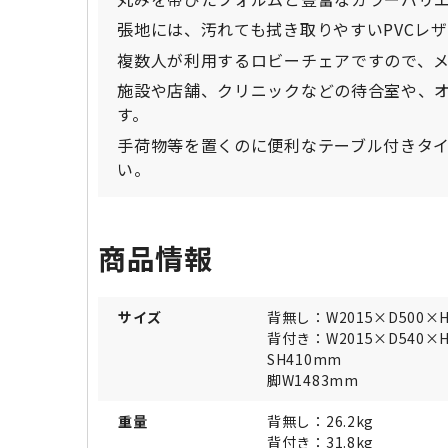
張地には、汚れても拭き取りやすいPVCレ
複数人が利用するロビーチェアですので、
施設や店舗、クリニックなどの待合室や、
す。
手荷物等を置くのに便利なテーブル付きタ
い。
商品情報
サイズ
背無し：W2015×D500×
背付き：W2015×D540×
SH410mm
脚W1483mm
重量
背無し：26.2kg
背付き：31.8kg