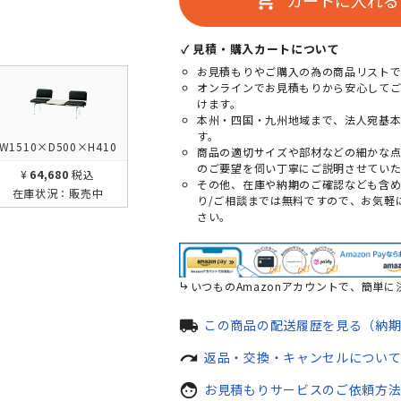
add_shopping_cart
✓ 見積・購入カートについて
お見積もりやご購入の為の商品リストで
オンラインでお見積もりから安心して
けます。
本州・四国・九州地域まで、法人宛基
す。
W1510×D500×H410
商品の適切サイズや部材などの細かな
のご要望を伺い丁寧にご説明させていた
¥64,680
税込
その他、在庫や納期のご確認なども含
在庫状況：
販売中
り/ご相談までは無料ですので、お気軽
さい。
いつものAmazonアカウントで、簡単に
local_shipping
この商品の配送履歴を見る（納
redo
返品・交換・キャンセルについ
face
お見積もりサービスのご依頼方