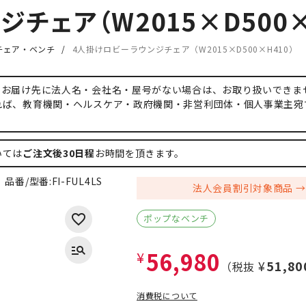
チェア（W2015×D500×
チェア・ベンチ
4人掛けロビーラウンジチェア（W2015×D500×H410）
、お届け先に法人名・会社名・屋号がない場合は、お取り扱いできま
れば、教育機関・ヘルスケア・政府機関・非営利団体・個人事業主宛
いては
ご注文後30日程
お時間を頂きます。
品番/型番:
FI-FUL4LS
法人会員割引対象商品
ポップなベンチ
56,980
¥
¥51,80
（税抜
消費税について