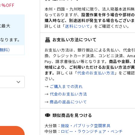
3
本州・四国・九州地域に限り、法人宛基本送料
なっておりますが、
設置作業を伴う場合や部材
購入時など、別途送料が発生する場合もございま
に最大
詳しくは「
送料について
」をご確認ください。
なります。
お支払い方法について
point_of_sale
無料）
お支払い方法は、銀行振込による先払い、代金
換、クレジットカード決済、コンビニ決済、Ama
Pay、請求書後払い等となります。
商品や金額、
地域により、ご利用いただけるお支払い方法が
ます。
詳しくは「
代金のお支払い方法
」をご確
さい。
→
ご購入までの流れ
→
代金のお支払い方法
→
商品の返品について
類似商品を見つける
view_carousel
大分類：
施設・パブリック空間家具
中分類：
ロビー・ラウンジチェア・ベンチ