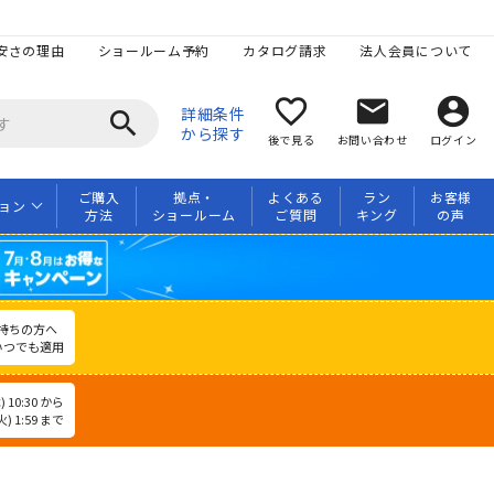
安さの理由
ショールーム予約
カタログ請求
法人会員について
favorite_border
mail
account_circle
詳細条件
search
から探す
後で見る
お問い合わせ
ログイン
ご購入
拠点・
よくある
ラン
お客様
ョン
方法
ショールーム
ご質問
キング
の声
持ちの方へ
いつでも適用
 10:30 から
) 1:59 まで