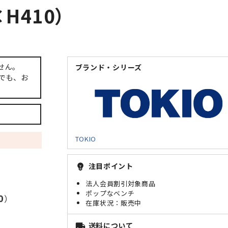
H410）
せん。
ブランド・シリーズ
でも、お
TOKIO
注目ポイント
emoji_objects
法人会員割引対象商品
ポップなベンチ
0
）
販売中
送料について
local_shipping