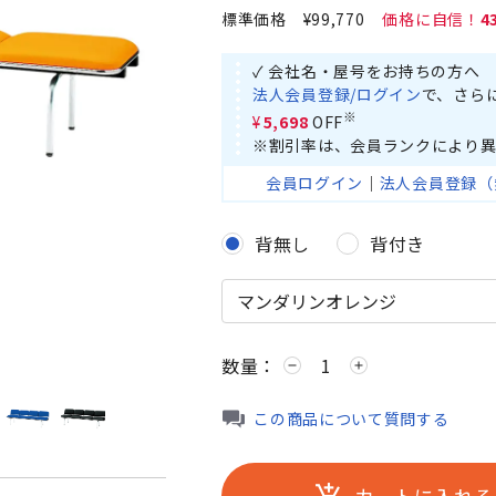
標準価格
¥99,770
4
✓ 会社名・屋号をお持ちの方へ
法人会員登録/ログイン
で、さら
※
¥5,698
OFF
※割引率は、会員ランクにより異
会員ログイン
｜
法人会員登録（
背無し
背付き
数量：
remove
add
この商品について質問する
カートに入れる