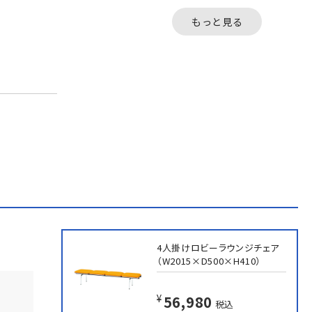
みを帯びたフォルムと豊
みを帯びたフォルム
富なカラーバリエーショ
富なカラーバリエー
もっと見る
ンで、...
ンで、...
4人掛けロビーラウンジチェア
（W2015×D500×H410）
¥56,980
税込