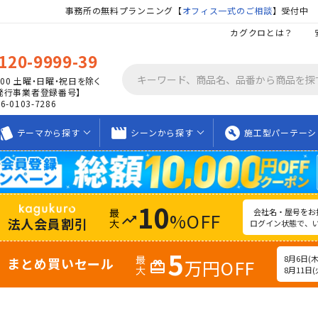
事務所の無料プランニング【
オフィス一式のご相談
】受付中
カグクロとは？
120-9999-39
00
土曜・日曜・祝日を除く
発行事業者登録番号】
06-0103-7286
tyle
movie_creation
build_circle
テーマから
探す
シーンから
探す
施工型
パーテーシ
10
会社名・屋号をお
%OFF
trending_up
法人会員割引
ログイン状態で、
5
8月6日(木)
まとめ買いセール
万円OFF
redeem
8月11日(火