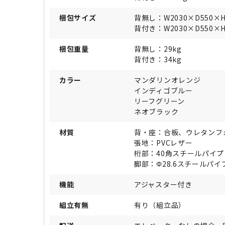
梱包サイズ
背無し：W2030×D550×
背付き：W2030×D550×
梱包重量
背無し：29kg
背付き：34kg
カラー
マンダリンオレンジ
インディゴブルー
リーフグリーン
ネオブラック
材質
背・座：合板、ウレタンフォ
張地：PVCレザー
桁部：40角スチールパイ
脚部：Φ28.6スチールパ
機能
アジャスター付き
組立有無
有り（組立品）