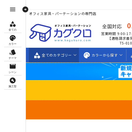
arrow_circle_right
menu
オフィス家具・パーテーションの専門店
category
0
全国対応
全ての
営業時間 9:00-17:
palette
【適格請求書
T5-01
カラー
style
category
palette
s
全ての
カテゴリー
カラーから
探す
テーマ
movie_creation
シーン
build_circle
施工型