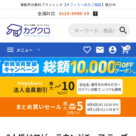
事務所の無料プランニング【
オフィス一式のご相談
】受付中
全国対応
0120-9999-39
search
favorite_border
mail
account_circle
shopping_cart
menu
メニュー
10
会社名・屋号をお持ちの方へ
trending_up
法人会員割引
ログイン状態で、いつでも適用
%OFF
5
8月6日(木) 10:30 から
まとめ買いセール
redeem
8月11日(火) 1:59 まで
万円OFF