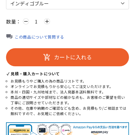
数量：
remove
add
この商品について質問する
カートに入れる
add_shopping_cart
✓ 見積・購入カートについて
お見積もりやご購入の為の商品リストです。
オンラインでお見積もりから安心してご注文いただけます。
本州・四国・九州地域まで、法人宛基本送料無料です。
商品の適切サイズや部材などの細かな点も、お客様のご要望を伺い
丁寧にご説明させていただきます。
その他、在庫や納期のご確認なども含め、お見積もり/ご相談までは
無料ですので、お気軽にご依頼ください。