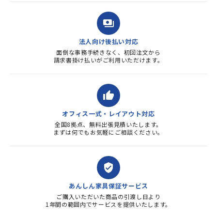
payments
法人向け後払い対応
面倒な事務手続きなく、初回注文から
請求書掛け払いがご利用いただけます。
thumb_up
オフィス一式・レイアウト対応
全国8拠点、無料出張見積いたします。
まずは何でもお気軽にご相談ください。
verified_user
あんしん家具保証サービス
ご購入いただいた商品の引渡し日より
1年間の範囲内でサービスを提供いたします。