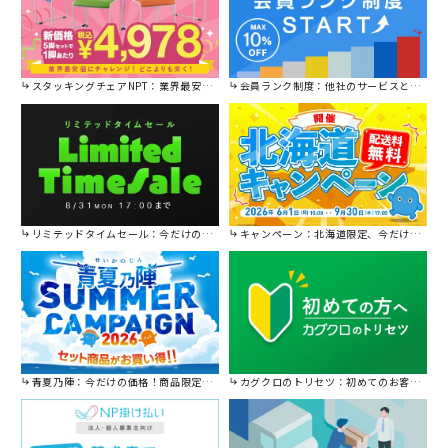
スタッキングチェアNPT：業界最安値に挑戦！
会員ランク制度：他社のサービスと比較してください。
リミテッドタイムセール：今だけの限定セール。
キャンペーン：北海道限定、今だけ送料無料！
青夏乃陣：今だけの価格！商品限定セール開催中です。
カグクロのトリセツ：初めてのお客様はこちら。