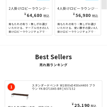
2人掛けロビーラウンジチェア テーブル付き 背付き インディゴブルー FI-FUL2TLS-BL | 604796
4人掛けロビーラウンジチェア 背無し インディゴブルー FI-FUL4LS-N-BL | 604806
¥
¥
64,680
56,980
税込
税込
背もたれの有り・無しがお選び
背もたれの有り・無しがお選び
いただける、テーブル付きの2人
いただける、使い勝手の良い4人
掛けロビーラウンジチェアで
掛けロビーラウンジチェアで
す。丸みを帯びたフォルムと豊
す。丸みを帯びたフォルムと豊
富なカラーバリエーション
富なカラーバリエーション
で、...
で、...
Best Sellers
売れ筋ランキング
スタンダードベンチ W1800xD450xH400 ブラ
ウン YK-BCF1845-BR | 657152
¥
25,190
税込