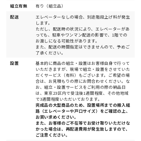
組立有無
有り（組立品）
配送
エレベーターなしの場合、別途階段上げ料が発生
します。
ただし、配送時の状況により、エレベーターがあ
っても、駐車やワンマン配送の影響で、1階での
お渡しになる可能性があります。
また、配送の時間指定はできませんので、予めご
了承ください。
設置
基本的に商品の組立・設置はお客様自身で行って
いただきますが、現場で組立・設置をさせていた
だくサービス（有料）もございます。ご希望の場
合は、お見積もりの際にお問合わせください。な
お、組立・設置サービスをご利用の際の納品日
は、東京23区内で受注後1週間程度、その他地域
で3週間程度いただいております。
完成品の大型商品のため、設置場所までの搬入経
路（エレベーターや戸口サイズ）をご確認の上、
お買い求めください。
また、お客様のご不在等でお受け取りいただけな
かった場合は、再配達費用が発生致しますので、
ご注意ください。