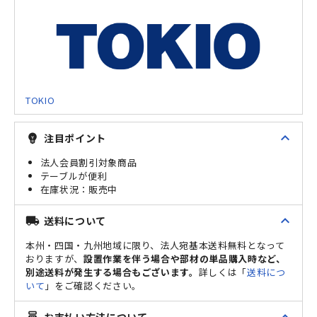
TOKIO
expand_less
注目ポイント
emoji_objects
法人会員割引対象商品
テーブルが便利
販売中
expand_less
送料について
local_shipping
本州・四国・九州地域に限り、法人宛基本送料無料となって
おりますが、
設置作業を伴う場合や部材の単品購入時など、
別途送料が発生する場合もございます。
詳しくは「
送料につ
いて
」をご確認ください。
お支払い方法について