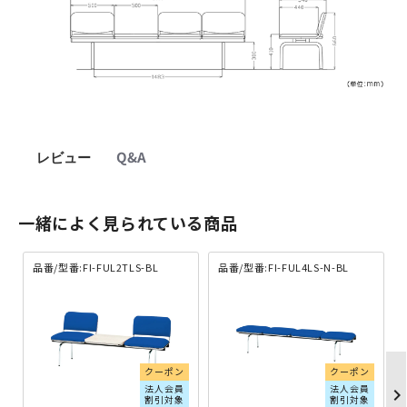
レビュー
Q&A
一緒によく見られている商品
品番/型番:FI-FUL2TLS-BL
品番/型番:FI-FUL4LS-N-BL
クーポン
クーポン
法人会員
法人会員
chevron_righ
割引対象
割引対象