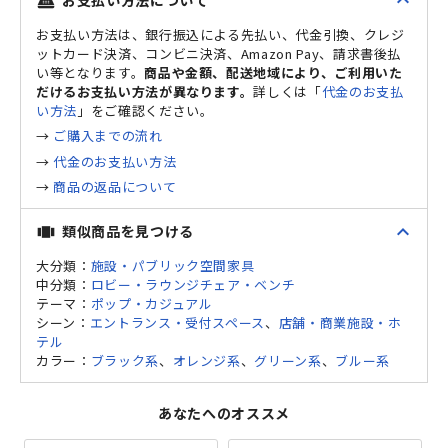
expand_less
point_of_sale
お支払い方法は、銀行振込による先払い、代金引換、クレジ
ットカード決済、コンビニ決済、Amazon Pay、請求書後払
い等となります。
商品や金額、配送地域により、ご利用いた
だけるお支払い方法が異なります。
詳しくは「
代金のお支払
い方法
」をご確認ください。
→
ご購入までの流れ
→
代金のお支払い方法
→
商品の返品について
expand_less
類似商品を見つける
view_carousel
大分類：
施設・パブリック空間家具
中分類：
ロビー・ラウンジチェア・ベンチ
テーマ：
ポップ・カジュアル
シーン：
エントランス・受付スペース
、
店舗・商業施設・ホ
テル
カラー：
ブラック系
、
オレンジ系
、
グリーン系
、
ブルー系
あなたへのオススメ