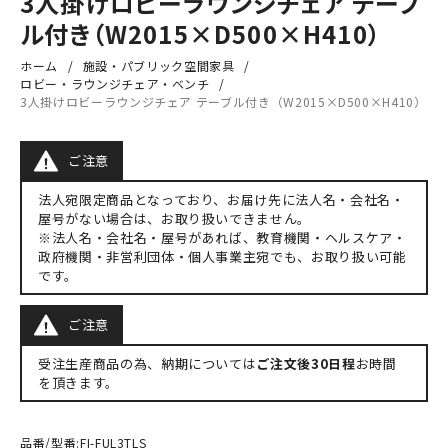
3人掛けロビーラウンジチェア テーブ
ル付き（W2015×D500×H410）
ホーム
施設・パブリック空間家具
ロビー・ラウンジチェア・ベンチ
3人掛けロビーラウンジチェア テーブル付き（W2015×D500×H410）
ご注意
法人宛限定商品となっており、お届け先に法人名・会社名・
屋号がない場合は、お取り扱いできません。
※法人名・会社名・屋号があれば、教育機関・ヘルスケア・
政府機関・非営利団体・個人事業主宛でも、お取り扱い可能
です。
ご注意
受注生産商品の為、納期については
ご注文後30日程
お時間
を頂きます。
品番/型番:
FI-FUL3TLS