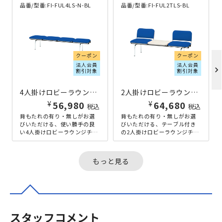
品番/型番:
FI-FUL4LS-N-BL
品番/型番:
FI-FUL2TLS-BL
クーポン
クーポン
法人会員
法人会員
chevron_right
割引対象
割引対象
4人掛けロビーラウンジチェア W2015×D500×H410 ブルー
2人掛けロビーラウンジチェア テーブル付き W1510×D500×H410 ブルー
¥
¥
56,980
64,680
税込
税込
背もたれの有り・無しがお選
背もたれの有り・無しがお選
びいただける、使い勝手の良
びいただける、テーブル付き
い4人掛けロビーラウンジチェ
の2人掛けロビーラウンジチェ
アです。丸みを帯びたフォル
アです。丸みを帯びたフォル
ムと豊富なカラーバリエーシ
ムと豊富なカラーバリエーシ
ョンで、...
ョンで、...
もっと見る
スタッフコメント