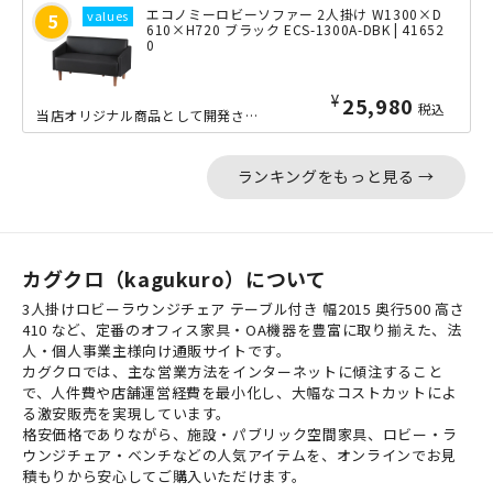
エコノミーロビーソファー 2人掛け W1300×D
610×H720 ブラック ECS-1300A-DBK | 41652
0
¥
25,980
税込
当店オリジナル商品として開発された、エコノミーロビーソファーの2人掛けタイプです...
ランキングをもっと見る →
カグクロ（kagukuro）について
3人掛けロビーラウンジチェア テーブル付き 幅2015 奥行500 高さ
410 など、定番のオフィス家具・OA機器を豊富に取り揃えた、法
人・個人事業主様向け通販サイトです。
カグクロでは、主な営業方法をインターネットに傾注すること
で、人件費や店舗運営経費を最小化し、大幅なコストカットによ
る激安販売を実現しています。
格安価格でありながら、施設・パブリック空間家具、ロビー・ラ
ウンジチェア・ベンチなどの人気アイテムを、オンラインでお見
積もりから安心してご購入いただけます。