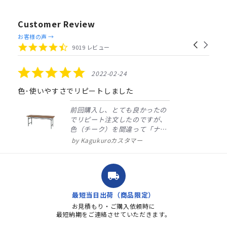
Customer Review
Reviews
お客様の声 →
Carousel
carousel
4.4
9019 レビュー
arrows
star
rating
5.0
2022-02-24
star
rating
色･使いやすさでリピートしました
前回購入し、とても良かったの
でリピート注文したのですが、
色（チーク）を間違って「ナチ
ュラル」としてしまいました。
Kagukuroカスタマー
注文確定時に気付き、変更メー
ルを送ると直ぐに対応ください
ました。商品到着も早く、品
local_shipping
質・使いやすさで満足していま
す。また、リピートするときは
最短当日出荷（商品限定）
よろしくお...
お見積もり・ご購入依頼時に
最短納期をご連絡させていただきます。