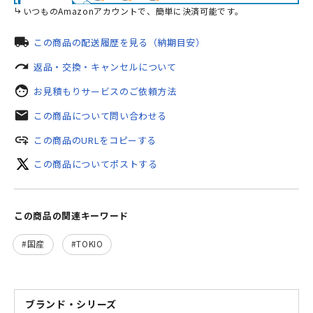
いつものAmazonアカウントで、簡単に決済可能です。
local_shipping
この商品の配送履歴を見る（納期目安）
redo
返品・交換・キャンセルについて
face
お見積もりサービスのご依頼方法
mail
この商品について問い合わせる
add_link
この商品のURLをコピーする
この商品についてポストする
この商品の関連キーワード
国産
TOKIO
ブランド・シリーズ