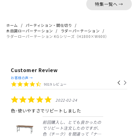
特集一覧へ →
ホーム
パーティション・間仕切り
木目調ローパーテーション
ラダーパーテーション
ラダーローパーテーション KGシリーズ（H1800×W600）
Customer Review
Reviews
お客様の声 →
Carousel
carousel
4.4
9019 レビュー
arrows
star
rating
5.0
2022-02-24
star
rating
色･使いやすさでリピートしました
前回購入し、とても良かったの
でリピート注文したのですが、
色（チーク）を間違って「ナチ