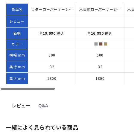
商品名
ラダーローパーテーション KGシリーズ（H1800×W600）
木目調ローパーテーション KGシリーズ H1800×W600 メープル
レビュー
価格
¥
19,990
税込
¥
16,990
税込
カラー
横幅:mm
600
600
奥行:mm
32
32
高さ:mm
1800
1800
レビュー
Q&A
一緒によく見られている商品