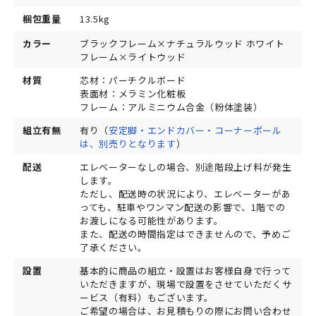
梱包重量
13.5kg
カラー
ブラックフレーム×ナチュラルウッド ホワイト
フレーム×ライトウッド
材質
芯材：パーチクルボード
表面材：メラミン化粧板
フレーム：アルミニウム合金（粉体塗装）
組立有無
有り（
安定脚・エンドカバー・コーナーポール
は、別売りとなります
）
配送
エレベーターなしの場合、別途階段上げ料が発生
します。
ただし、配送時の状況により、エレベーターがあ
っても、駐車やワンマン配送の影響で、1階での
お渡しになる可能性があります。
また、配送の時間指定はできませんので、予めご
了承ください。
設置
基本的に商品の組立・設置はお客様自身で行って
いただきますが、現場で設置をさせていただくサ
ービス（有料）もございます。
ご希望の場合は、お見積もりの際にお問い合わせ