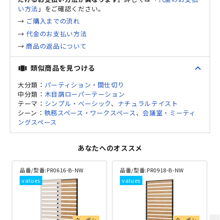
い方法
」をご確認ください。
→
ご購入までの流れ
→
代金のお支払い方法
→
商品の返品について
expand_less
類似商品を見つける
view_carousel
大分類：
パーティション・間仕切り
中分類：
木目調ローパーテーション
テーマ：
シンプル・ベーシック
、
ナチュラルテイスト
シーン：
執務スペース・ワークスペース
、
会議室・ミーティ
ングスペース
あなたへのオススメ
品番/型番:
PR0616-B-NW
品番/型番:
PR0918-B-NW
クーポン
クーポン