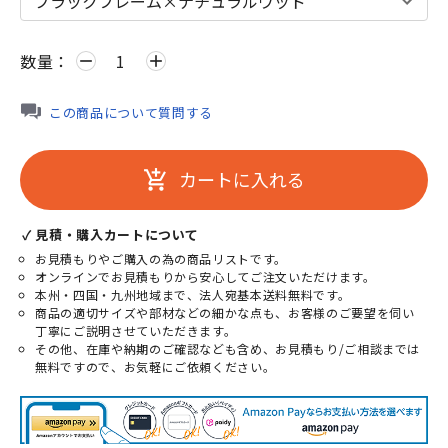
数量：
remove
add
この商品について質問する
カートに入れる
add_shopping_cart
✓ 見積・購入カートについて
お見積もりやご購入の為の商品リストです。
オンラインでお見積もりから安心してご注文いただけます。
本州・四国・九州地域まで、法人宛基本送料無料です。
商品の適切サイズや部材などの細かな点も、お客様のご要望を伺い
丁寧にご説明させていただきます。
その他、在庫や納期のご確認なども含め、お見積もり/ご相談までは
無料ですので、お気軽にご依頼ください。