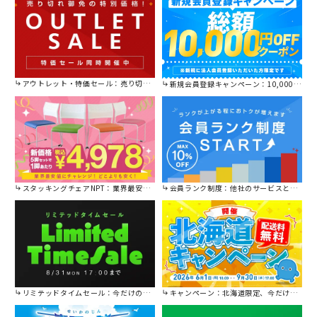
アウトレット・特価セール：売り切れ御免の特別価格！
新規会員登録キャンペーン：10,000円OFFクーポン進呈中！
スタッキングチェアNPT：業界最安値に挑戦！
会員ランク制度：他社のサービスと比較してください。
リミテッドタイムセール：今だけの限定セール。
キャンペーン：北海道限定、今だけ送料無料！