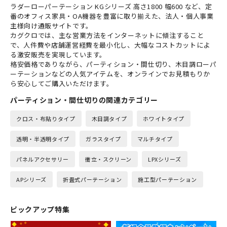
ラダーローパーテーション KGシリーズ 高さ1800 幅600 など、定
番のオフィス家具・OA機器を豊富に取り揃えた、法人・個人事業
主様向け通販サイトです。
カグクロでは、主な営業方法をインターネットに傾注すること
で、人件費や店舗運営経費を最小化し、大幅なコストカットによ
る激安販売を実現しています。
格安価格でありながら、パーティション・間仕切り、木目調ローパ
ーテーションなどの人気アイテムを、オンラインでお見積もりか
ら安心してご購入いただけます。
パーティション・間仕切りの関連カテゴリー
クロス・布貼りタイプ
木目調タイプ
ホワイトタイプ
透明・半透明タイプ
ガラスタイプ
マルチタイプ
パネルアクセサリー
衝立・スクリーン
LPXシリーズ
APシリーズ
折畳式パーテーション
施工型パーテーション
ピックアップ特集