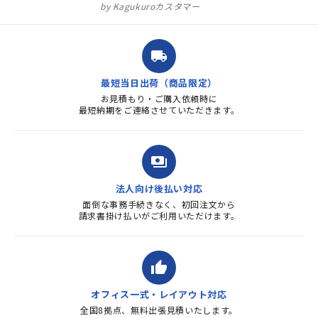
ュラル」としてしまいました。
Kagukuroカスタマー
注文確定時に気付き、変更メー
ルを送ると直ぐに対応ください
ました。商品到着も早く、品
local_shipping
質・使いやすさで満足していま
す。また、リピートするときは
最短当日出荷（商品限定）
よろしくお...
お見積もり・ご購入依頼時に
最短納期をご連絡させていただきます。
payments
法人向け後払い対応
面倒な事務手続きなく、初回注文から
請求書掛け払いがご利用いただけます。
thumb_up
オフィス一式・レイアウト対応
全国8拠点、無料出張見積いたします。