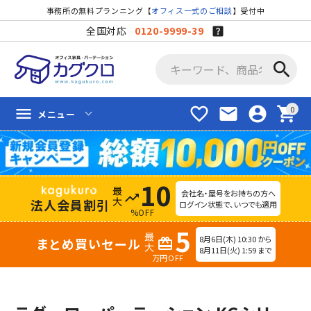
事務所の無料プランニング【
オフィス一式のご相談
】受付中
全国対応
0120-9999-39
search
favorite_border
mail
account_circle
shopping_cart
menu
メニュー
10
会社名・屋号をお持ちの方へ
trending_up
法人会員割引
ログイン状態で、いつでも適用
%OFF
5
8月6日(木) 10:30 から
まとめ買いセール
redeem
8月11日(火) 1:59 まで
万円OFF