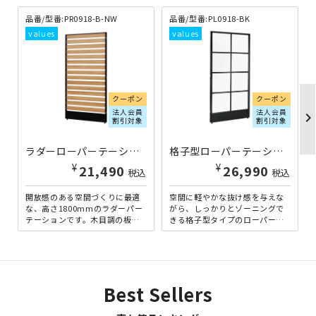
品番/型番:PR0918-B-NW
品番/型番:PL0918-BK
クーポン
クーポン
法人会員
法人会員
chevron_righ
割引対象
割引対象
格子型ローパーテーション KGシリーズ H1800×W900 ブラックフレーム PL0918-BK | 269812
ラダーローパーテーション KGシリーズ H1800×W900 ブラックフレーム×ナチュラルウッド PR0918-B-NW | 269726
¥
¥
26,990
21,490
税込
税込
空間に軽やかな抜け感を与えな
開放感のある空間づくりに最適
がら、しっかりとゾーニングで
な、高さ1800mmのラダーパー
きる格子型タイプのローパーテ
テーションです。木目調の板面
ーションの高さ1800mmタイプ
をラダー（はしご型）にするこ
です。高さ1800mmの...
とで、デザイン性が高く、...
Best Sellers