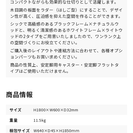
コンパクトながらも効果的な仕切りとして活躍します。
木目調の板面をラダー（はしご型）にすることで、デザイ
ン性が高く、圧迫感を抑えた空間を作ることができます。
シックで高級感のあるブラックフレーム×ナチュラルウ
ッドと、明るく清潔感のあるホワイトフレーム×ライトウ
ッドの2タイプをご用意いたしましたので、ワンランク上
の空間づくりにお役立てください。
ご購入後のレイアウトや連結方法に合わせて、各種オプシ
ョンパーツもお買い求めください。
商品の性質上、安定脚用キャスター・安定脚フラットタ
イプはご使用いただけません。
商品情報
サイズ
H1800×W600×D32mm
重量
11.5kg
梱包サイズ
W640×D45×H1850ｍｍ