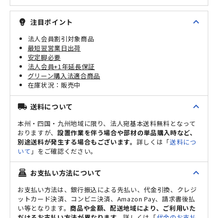
expand_less
注目ポイント
emoji_objects
法人会員割引対象商品
最短翌営業日出荷
安定脚必要
法人会員+1年延長保証
グリーン購入法適合商品
販売中
expand_less
送料について
local_shipping
本州・四国・九州地域に限り、法人宛基本送料無料となって
おりますが、
設置作業を伴う場合や部材の単品購入時など、
別途送料が発生する場合もございます。
詳しくは「
送料につ
いて
」をご確認ください。
expand_less
お支払い方法について
point_of_sale
お支払い方法は、銀行振込による先払い、代金引換、クレジ
ットカード決済、コンビニ決済、Amazon Pay、請求書後払
い等となります。
商品や金額、配送地域により、ご利用いた
だけるお支払い方法が異なります。
詳しくは「
代金のお支払