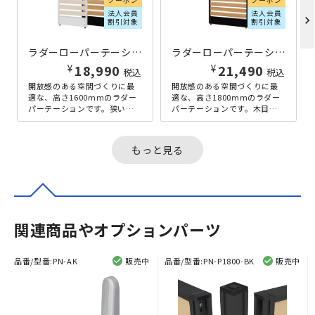
法人会員
法人会員
chevron_right
割引対象
割引対象
ラダーローパーテーション KGシリーズ H1600×W600 ナチュラル
ラダーローパーテーション KGシリーズ H1800×W900 ナチュラル
¥
¥
18,990
21,490
税込
税込
開放感のある空間づくりに最
開放感のある空間づくりに最
適な、高さ1600mmのラダー
適な、高さ1800mmのラダー
パーテーションです。狭いス
パーテーションです。木目調
ペースでも設置が可能な幅
の板面をラダー（はしご型）
600mmとなっており、コンパ
にすることで、デザイン性が
クト...
高く、...
もっと見る
関連商品やオプションパーツ
品番/型番:
PN-AK
販売中
品番/型番:
PN-P1800-BK
販売中