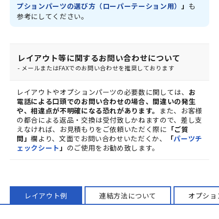
プションパーツの選び方（ローパーテーション用）
」
も
参考にしてください。
レイアウト等に関するお問い合わせについて
- メールまたはFAXでのお問い合わせを推奨しております
レイアウトやオプションパーツの必要数に関しては、
お
電話による口頭でのお問い合わせの場合、間違いの発生
や、相違点が不明確になる恐れがあります。
また、お客様
の都合による返品・交換は受付致しかねますので、差し支
えなければ、お見積もりをご依頼いただく際に
「ご質
問」
欄より、文面でお問い合わせいただくか、
「
パーツチ
ェックシート
」
のご使用をお勧め致します。
レイアウト例
連結方法について
オプショ