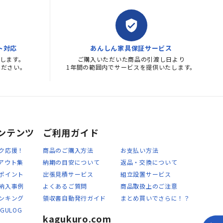
verified_user
ト対応
あんしん家具保証サービス
します。
ご購入いただいた商品の引渡し日より
ください。
1年間の範囲内でサービスを提供いたします。
ンテンツ
ご利用ガイド
ク応援！
商品のご購入方法
お支払い方法
アウト集
納期の目安について
返品・交換について
ポイント
出張見積サービス
組立設置サービス
納入事例
よくあるご質問
商品取扱上のご注意
ンキング
領収書自動発行ガイド
まとめ買いでさらに！？
GULOG
kagukuro.com