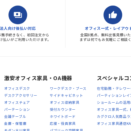
payments
thumb_up
法人向け後払い対応
オフィス一式・レイアウ
事務手続きなく、初回注文から
全国8拠点、無料出張見積いた
け払いがご利用いただけます。
まずは何でもお気軽にご相談
激安オフィス家具・OA機器
スペシャルコ
オフィスデスク
ワークデスク・ブース
在宅勤務・テレワー
デスクアクセサリー
サイドキャビネット
パーティションレイ
オフィスチェア
オフィス収納家具
ショールームの活用
パーテーション
受付カウンター
オフィス家具一式、
会議テーブル
ホワイトボード
カグクロ人気商品ラ
金庫・保管庫
応接・役員家具
オフィス家具通信KA
モダン大川家具
パブリック空間家具