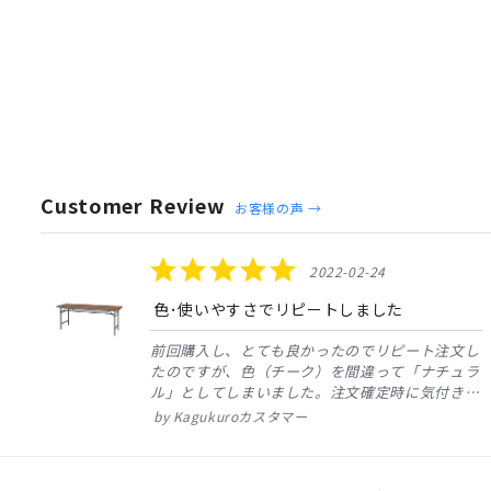
Customer Review
お客様の声 →
Reviews
carousel
5.0
2022-02-24
star
rating
色･使いやすさでリピートしました
し
前回購入し、とても良かったのでリピート注文し
り
たのですが、色（チーク）を間違って「ナチュラ
ル」としてしまいました。注文確定時に気付き、
変更メールを送ると直ぐに対応くださいました。
Kagukuroカスタマー
商品到着も早く、品質・使いやすさで満足してい
ます。また、リピートするときはよろしくお...