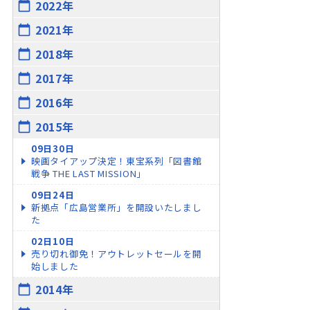
2022年
calendar_today
2021年
calendar_today
2018年
calendar_today
2017年
calendar_today
2016年
calendar_today
2015年
calendar_today
09日30日
映画タイアップ決定！東宝系列「図書館
戦争 THE LAST MISSION」
09日24日
新拠点「広島営業所」を開設いたしまし
た
02日10日
売り切れ御免！アウトレットセールを開
始しました
2014年
calendar_today