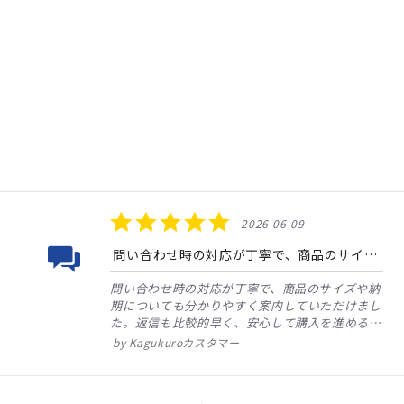
5.0
2026-06-09
star
rating
問い合わせ時の対応が丁寧で、商品のサイズや納期についても分かりやすく案内していただけました。返信も比較的早く...
問い合わせ時の対応が丁寧で、商品のサイズや納
期についても分かりやすく案内していただけまし
た。返信も比較的早く、安心して購入を進めるこ
とができました。
配送についても予定どおりに
Kagukuroカスタマー
到着し、梱包状態も良好でした。大型商品の購入
でしたが、スムーズに受...