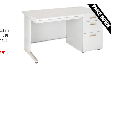
の理由
てしま
いたし
です！