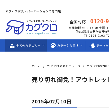
オフィス家具・パーテーションの専門店
0120-
全国対応
営業時間 9:00-17:00
土曜・
【適格請求書発行事業者
T5-0106-0103-7
category
palette
style
全ての
カテゴリー
カラーから
探す
テーマか
ホーム
カグクロの最新ニュース
カグクロの201
売り切れ御免！アウトレッ
2015年02月10日