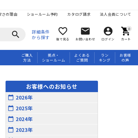
安さの理由
ショールーム予約
カタログ請求
法人会員について
favorite_border
mail
account_circle
shopping_cart
詳細条件
search
から探す
後で見る
お問い合わせ
ログイン
カート
ご購入
拠点・
よくある
ラン
お客様
方法
ショールーム
ご質問
キング
の声
お客様へのお知らせ
2026年
calendar_today
2025年
calendar_today
2024年
calendar_today
2023年
calendar_today