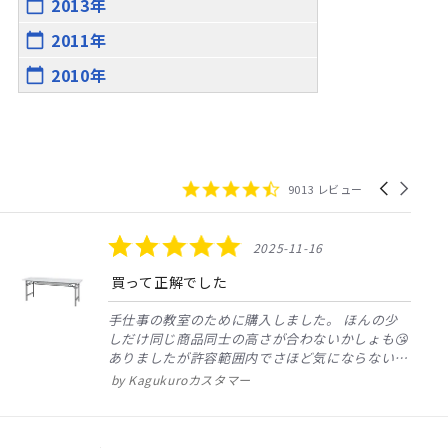
2013年
calendar_today
2011年
calendar_today
2010年
calendar_today
4.4
Carousel
9013 レビュー
star
arrows
rating
5.0
2025-11-16
star
rating
買って正解でした
手仕事の教室のために購入しました。
ほんの少
しだけ同じ商品同士の高さが合わないかしょも😘
ありましたが許容範囲内でさほど気にならない程
度でサイズも丁度よく、セッティングも問題なく
Kagukuroカスタマー
出来てお値段もリーズナブルでとても良いお買い
物が出来ました。こちらで購入出...