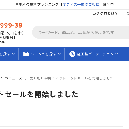
事務所の無料プランニング【
オフィス一式のご相談
】受付中
カグクロとは？
9999-39
日曜・祝日を除く
登録番号】
286
movie_creation
build_circle
ら
探す
シーンから
探す
施工型
パーテーション
5年のニュース
売り切れ御免！アウトレットセールを開始しました
トセールを開始しました