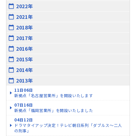
2022年
calendar_today
2021年
calendar_today
2018年
calendar_today
2017年
calendar_today
2016年
calendar_today
2015年
calendar_today
2014年
calendar_today
2013年
calendar_today
11日06日
新拠点「名古屋営業所」を開設いたします
07日16日
新拠点「福岡営業所」を開設いたしました
04日12日
ドラマタイアップ決定！テレビ朝日系列「ダブルス～二人
の刑事」