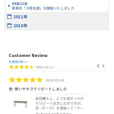
03日21日
新拠点「大阪支店」を開設いたしました
2011年
calendar_today
2010年
calendar_today
Customer Review
Reviews
お客様の声 →
Carousel
carousel
4.4
9019 レビュー
arrows
star
rating
5.0
2022-02-24
star
rating
色･使いやすさでリピートしました
前回購入し、とても良かったの
でリピート注文したのですが、
色（チーク）を間違って「ナチ
ュラル」としてしまいました。
Kagukuroカスタマー