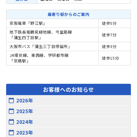
最寄り駅からのご案内
京阪電車「野江駅」
徒歩5分
地下鉄長堀鶴見緑地線、今里筋線
徒歩7分
「蒲生四丁目駅」
大阪市バス「蒲生三丁目停留所」
徒歩3分
JR環状線、東西線、学研都市線
徒歩15分
「京橋駅」
お客様へのお知らせ
2026年
calendar_today
2025年
calendar_today
2024年
calendar_today
2023年
calendar_today