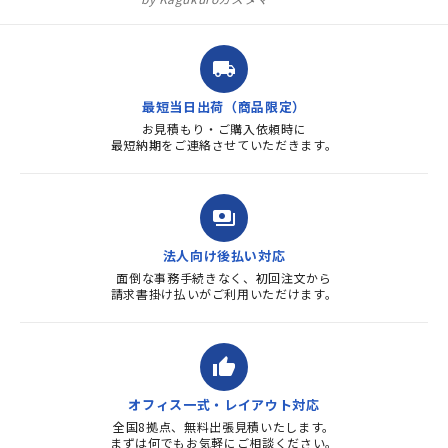
注文確定時に気付き、変更メー
ルを送ると直ぐに対応ください
ました。商品到着も早く、品
local_shipping
質・使いやすさで満足していま
す。また、リピートするときは
最短当日出荷（商品限定）
よろしくお...
お見積もり・ご購入依頼時に
最短納期をご連絡させていただきます。
payments
法人向け後払い対応
面倒な事務手続きなく、初回注文から
請求書掛け払いがご利用いただけます。
thumb_up
オフィス一式・レイアウト対応
全国8拠点、無料出張見積いたします。
まずは何でもお気軽にご相談ください。