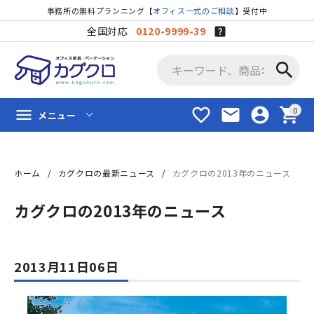
事務所の無料プランニング【
オフィス一式のご相談
】受付中
全国対応
0120-9999-39
search
favorite_border
mail
account_circle
shopping_cart
menu
メニュー
ホーム
カグクロの最新ニュース
カグクロの2013年のニュース
カグクロの2013年のニュース
2013月11日06日