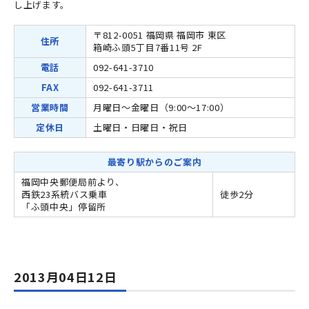
し上げます。
〒812-0051 福岡県 福岡市 東区
住所
箱崎ふ頭5丁目7番11号 2F
電話
092-641-3710
FAX
092-641-3711
営業時間
月曜日～金曜日（9:00～17:00）
定休日
土曜日・日曜日・祝日
最寄り駅からのご案内
福岡中央郵便局前より、
西鉄23系統バス乗車
徒歩2分
「ふ頭中央」停留所
2013月04日12日