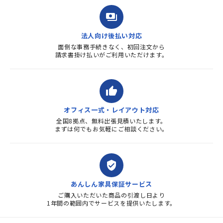
payments
法人向け後払い対応
面倒な事務手続きなく、初回注文から
請求書掛け払いがご利用いただけます。
thumb_up
オフィス一式・レイアウト対応
全国8拠点、無料出張見積いたします。
まずは何でもお気軽にご相談ください。
verified_user
あんしん家具保証サービス
ご購入いただいた商品の引渡し日より
1年間の範囲内でサービスを提供いたします。