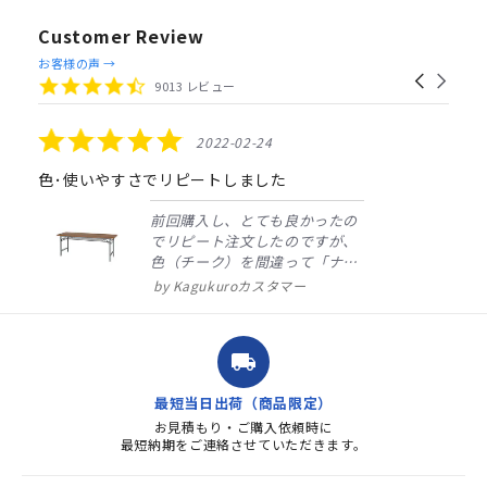
Customer Review
Reviews
お客様の声 →
Carousel
carousel
4.4
9013 レビュー
arrows
star
rating
5.0
2022-02-24
star
rating
色･使いやすさでリピートしました
前回購入し、とても良かったの
でリピート注文したのですが、
色（チーク）を間違って「ナチ
ュラル」としてしまいました。
Kagukuroカスタマー
注文確定時に気付き、変更メー
ルを送ると直ぐに対応ください
ました。商品到着も早く、品
local_shipping
質・使いやすさで満足していま
す。また、リピートするときは
最短当日出荷（商品限定）
よろしくお...
お見積もり・ご購入依頼時に
最短納期をご連絡させていただきます。