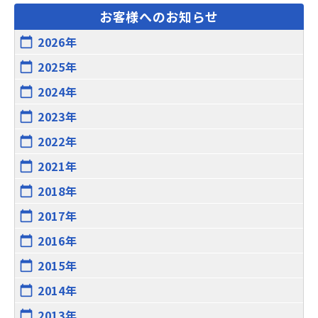
お客様へのお知らせ
2026年
calendar_today
2025年
calendar_today
2024年
calendar_today
2023年
calendar_today
2022年
calendar_today
2021年
calendar_today
2018年
calendar_today
2017年
calendar_today
2016年
calendar_today
2015年
calendar_today
2014年
calendar_today
2013年
calendar_today