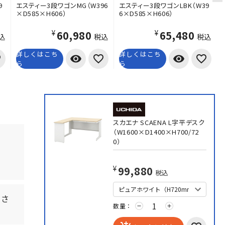
9
エスティー3段ワゴンMG（W396
エスティー3段ワゴンLBK（W39
×D585×H606）
6×D585×H606）
¥60,980
¥65,480
込
税込
税込
詳しくはこち
詳しくはこち
visibility
visibility
ら
ら
スカエナ SCAENA L字平デスク
（W1600×D1400×H700/72
0）
¥99,880
税込
とさ
数量：
remove
add