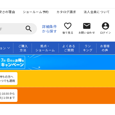
安さの理由
ショールーム予約
カタログ請求
法人会員について
favorite_border
mail
account_circle
詳細条件
search
から探す
後で見る
お問い合わせ
ログイン
ご購入
拠点・
よくある
ラン
お客様
ョン
方法
ショールーム
ご質問
キング
の声
持ちの方へ
いつでも適用
 10:30 から
) 1:59 まで