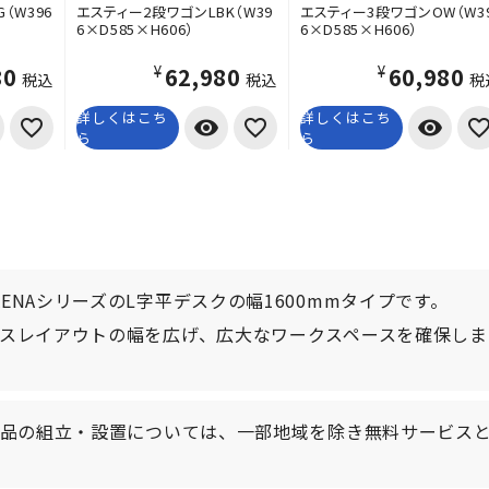
（W396
エスティー2段ワゴンLBK（W39
エスティー3段ワゴンOW（W3
6×D585×H606）
6×D585×H606）
80
¥62,980
¥60,980
税込
税込
税
詳しくはこち
詳しくはこち
visibility
visibility
ら
ら
ENAシリーズのL字平デスクの幅1600mmタイプです。
ィスレイアウトの幅を広げ、広大なワークスペースを確保しま
A製品の組立・設置については、一部地域を除き無料サービス