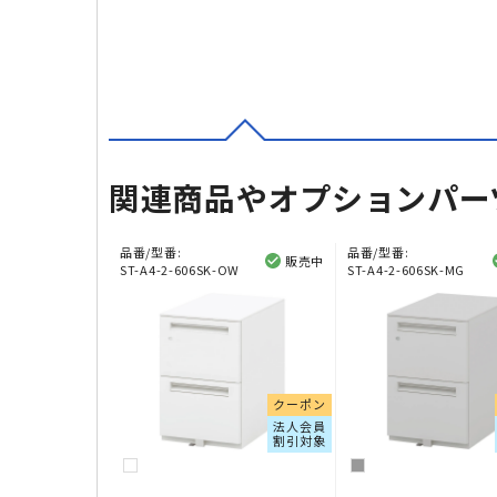
関連商品やオプションパー
品番/型番:
品番/型番:
販売中
ST-A4-2-606SK-OW
ST-A4-2-606SK-MG
クーポン
法人会員
割引対象