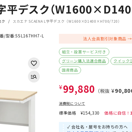
字平デスク（W1600×D1400
スク
スカエナ SCAENA L字平デスク（W1600×D1400×H700/720）
番/型番:
SSL167HH7-L
法人会員割引対象商品
組立・設置サービス付き
グリーン購入法適合商品
クイック
国産商品
99,880
¥
¥90,80
（税抜
消費税について
標準価格
¥154,330
✓ 会社名・屋号をお持ちの方へ