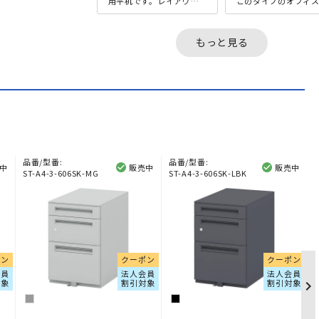
用平机です。レイアウト
このタイプのオフィ
し易い幅1400mmです
ェアとしては比較的
が、現代のビジネスに必
プライスながら、ク
要な要素を追求した機能
ティに妥協はありま
もっと見る
性が...
ん。背面・...
品番/型番:
品番/型番:
中
販売中
販売中
ST-A4-3-606SK-MG
ST-A4-3-606SK-LBK
ポン
クーポン
クーポン
会員
法人会員
法人会員
対象
割引対象
割引対象