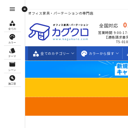
arrow_circle_right
menu
オフィス家具・パーテーションの専門店
category
0
全国対応
全ての
営業時間 9:00-17:
palette
【適格請求書
T5-01
カラー
style
category
palette
s
全ての
カテゴリー
カラーから
探す
テーマ
movie_creation
シーン
build_circle
施工型