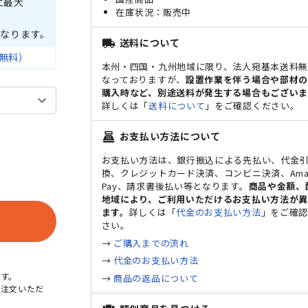
に最大
販売中
なります。
送料について
local_shipping
無料）
本州・四国・九州地域に限り、法人宛基本送料
なっておりますが、
設置作業を伴う場合や部材
購入時など、別途送料が発生する場合もございま
詳しくは「
送料について
」をご確認ください。
お支払い方法について
point_of_sale
ト
お支払い方法は、銀行振込による先払い、代金
換、クレジットカード決済、コンビニ決済、Ama
Pay、請求書後払い等となります。
商品や金額、
地域により、ご利用いただけるお支払い方法が
ます。
詳しくは「
代金のお支払い方法
」をご確
さい。
→
ご購入までの流れ
→
代金のお支払い方法
す。
→
商品の返品について
ご注文いただ