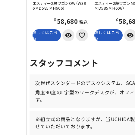
エスティー2段ワゴンOW（W39
エスティー2段ワゴンMG
6×D585×H606）
×D585×H606）
¥58,680
¥58,6
税込
詳しくはこち
詳しくはこち
visibility
visibility
ら
ら
スタッフコメント
次世代スタンダードのデスクシステム、SCA
角度90度のL字型のワークデスクが、オフ
す。
※組立式の商品となりますが、当UCHID
せていただいております。