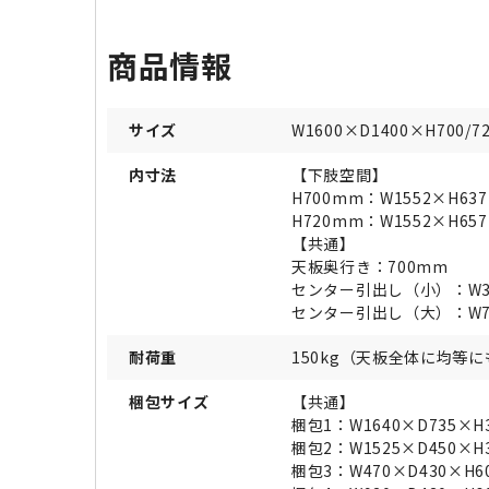
商品情報
サイズ
W1600×D1400×H700/7
内寸法
【下肢空間】
H700mm：W1552×H63
H720mm：W1552×H65
【共通】
天板奥行き：700mm
センター引出し（小）：W32
センター引出し（大）：W72
耐荷重
150kg（天板全体に均等
梱包サイズ
【共通】
梱包1：W1640×D735×H
梱包2：W1525×D450×H
梱包3：W470×D430×H