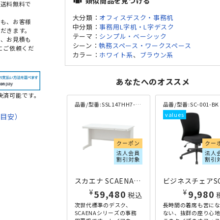
類似商品を見つける
view_carousel
本送料無料で
大分類：
オフィスデスク・事務机
点も、お客様
中分類：
事務用L字机・L字デスク
だきます。
テーマ：
シンプル・ベーシック
め、お見積も
シーン：
執務スペース・ワークスペース
にご依頼くだ
カラー：
ホワイト系
、
ブラウン系
あなたへのオススメ
決済可能です。
品番/型番:
SSL147HH7-PW
品番/型番:
SC-001-BK
期目安）
て
クーポン
クー
法
法人会員
法人
割引対象
割引
スカエナ SCAENA 平デスク W1400×D700×H700/720 ホワイト
¥
¥
59,480
9,980
税込
次世代標準のデスク、
長時間の着席も苦に
SCAENAシリーズの事務
ない、抜群の座り心