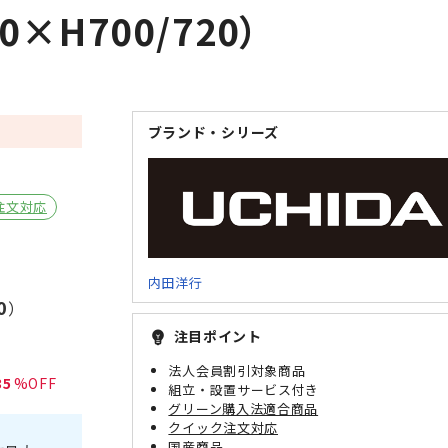
×H700/720）
ブランド・シリーズ
注文対応
内田洋行
0
）
注目ポイント
emoji_objects
法人会員割引対象商品
35
組立・設置サービス付き
グリーン購入法適合商品
クイック注文対応
国産商品