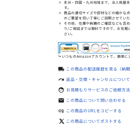
本州・四国・九州地域まで、法人宛基
す。
商品の適切サイズや部材などの細かな
のご要望を伺い丁寧にご説明させていた
その他、在庫や納期のご確認なども含
り/ご相談までは無料ですので、お気軽
さい。
いつものAmazonアカウントで、簡単に
local_shipping
この商品の配送履歴を見る（納
redo
返品・交換・キャンセルについ
face
お見積もりサービスのご依頼方
mail
この商品について問い合わせる
add_link
この商品のURLをコピーする
この商品についてポストする