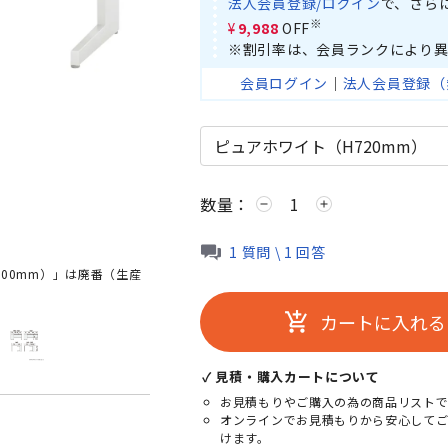
法人会員登録/ログイン
で、さら
※
¥9,988
OFF
※割引率は、会員ランクにより異
会員ログイン
｜
法人会員登録（
数量：
remove
add
ピュアホワイ
1 質問 \ 1 回答
700mm）」は廃番（生産
カートに入れる
add_shopping_cart
✓ 見積・購入カートについて
お見積もりやご購入の為の商品リストで
オンラインでお見積もりから安心して
けます。