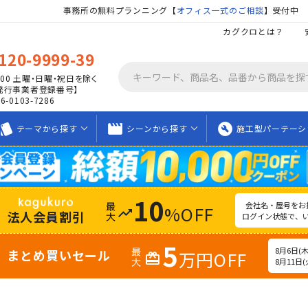
事務所の無料プランニング【
オフィス一式のご相談
】受付中
カグクロとは？
120-9999-39
00
土曜・日曜・祝日を除く
発行事業者登録番号】
06-0103-7286
tyle
movie_creation
build_circle
テーマから
探す
シーンから
探す
施工型
パーテーシ
10
会社名・屋号をお
%OFF
trending_up
法人会員割引
ログイン状態で、
5
8月6日(木)
まとめ買いセール
万円OFF
redeem
8月11日(火