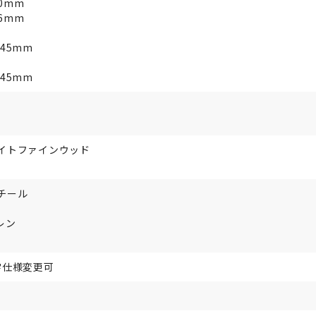
60mm
86mm
H45mm
H45mm
イトファインウッド
チール
レン
字仕様変更可