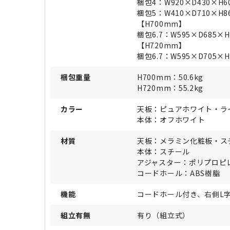
梱包4：W920×D430×H
梱包5：W410×D710×H
【H700mm】
梱包6.7：W595×D685×
【H720mm】
梱包6.7：W595×D705×
梱包重量
H700mm：50.6kg
H720mm：55.2kg
カラー
天板：ピュアホワイト・ラ
本体：オフホワイト
材質
天板：メラミン化粧板・ス
本体：スチール
アジャスター：ポリプロピ
コードホール：ABS樹脂
機能
コードホール付き、右側L
組立有無
有り（組立式）