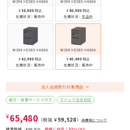
W396×D585×H606
W396×D585×H606
¥58,680
税込
¥60,980
税込
在庫状況：
販売中
在庫状況：
欠品中
W396×D585×H606
W396×D585×H606
¥62,980
税込
¥65,480
税込
在庫状況：
販売中
在庫状況：
販売中
法人会員割引対象商品
組立・設置サービス付き
クイック注文対応
¥65,480
¥59,528
（税抜
）
消費税について
標準価格
¥96,910
32