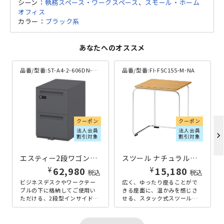
シーン：
執務スペース・ワークスペース
、
スモール・ホーム
オフィス
カラー：
ブラック系
あなたへのオススメ
品番/型番:
ST-A4-2-606DN-LBK
品番/型番:
FI-FSC155-M-NA
クーポン
クーポン
法人会員
法人会員
chevron_right
割引対象
割引対象
エスティー2段ワゴンLBK ダイヤル錠タイプ W396×D585×H606 ブラック
スツール ナチュラルタイプ W417×D377×H445.5 ナチュラル
¥
¥
62,980
15,180
税込
税込
ビジネスデスクやワークテー
広く、ゆったり座ることがで
ブルの下に格納してご使用い
きる座面に、温かみを感じさ
ただける、2段型インサイドワ
せる、スタック式スツールの
ゴン。物理的な鍵の持ち歩き
ナチュラルタイプです。グリ
を必要としない、ダイヤル錠
ーン購入法適用の国内製造商
タイプの...
品となって...