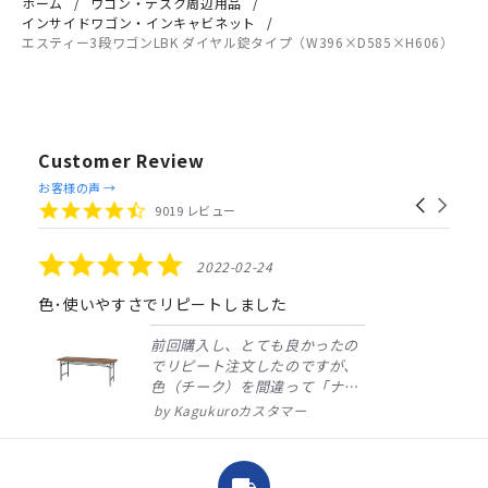
ホーム
ワゴン・デスク周辺用品
インサイドワゴン・インキャビネット
エスティー3段ワゴンLBK ダイヤル錠タイプ（W396×D585×H606）
Customer Review
Reviews
お客様の声 →
Carousel
carousel
4.4
9019 レビュー
arrows
star
rating
5.0
2022-02-24
star
rating
色･使いやすさでリピートしました
前回購入し、とても良かったの
でリピート注文したのですが、
色（チーク）を間違って「ナチ
ュラル」としてしまいました。
Kagukuroカスタマー
注文確定時に気付き、変更メー
ルを送ると直ぐに対応ください
ました。商品到着も早く、品
local_shipping