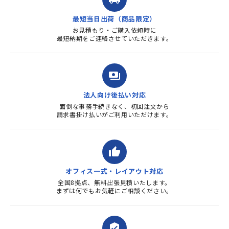
質・使いやすさで満足していま
す。また、リピートするときは
最短当日出荷（商品限定）
よろしくお...
お見積もり・ご購入依頼時に
最短納期をご連絡させていただきます。
payments
法人向け後払い対応
面倒な事務手続きなく、初回注文から
請求書掛け払いがご利用いただけます。
thumb_up
オフィス一式・レイアウト対応
全国8拠点、無料出張見積いたします。
まずは何でもお気軽にご相談ください。
verified_user