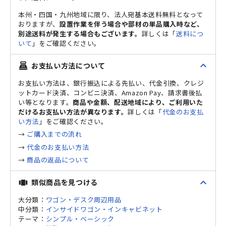
本州・四国・九州地域に限り、法人宛基本送料無料となって
おりますが、
設置作業を伴う場合や部材の単品購入時など、
別途送料が発生する場合もございます。
詳しくは「
送料につ
いて
」をご確認ください。
expand_less
お支払い方法について
point_of_sale
お支払い方法は、銀行振込による先払い、代金引換、クレジ
ットカード決済、コンビニ決済、Amazon Pay、請求書後払
い等となります。
商品や金額、配送地域により、ご利用いた
だけるお支払い方法が異なります。
詳しくは「
代金のお支払
い方法
」をご確認ください。
→
ご購入までの流れ
→
代金のお支払い方法
→
商品の返品について
expand_less
類似商品を見つける
view_carousel
大分類：
ワゴン・デスク周辺用品
中分類：
インサイドワゴン・インキャビネット
テーマ：
シンプル・ベーシック