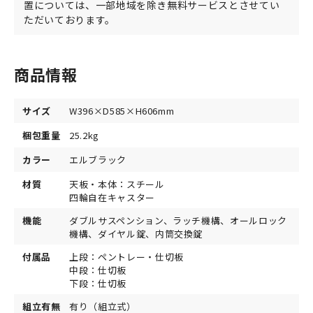
置については、一部地域を除き無料サービスとさせてい
ただいております。
商品情報
サイズ
W396×D585×H606mm
梱包重量
25.2kg
カラー
エルブラック
材質
天板・本体：スチール
四輪自在キャスター
機能
ダブルサスペンション、ラッチ機構、オールロック
機構、ダイヤル錠、内筒交換錠
付属品
上段：ペントレー・仕切板
中段：仕切板
下段：仕切板
組立有無
有り（組立式）