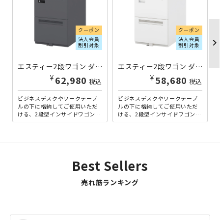
クーポン
クーポン
法人会員
法人会員
chevron_righ
割引対象
割引対象
エスティー2段ワゴン ダイヤル錠タイプ W396×D585×H606 エルブラック ST-A4-2-606DN-LBK | 441309
エスティー2段ワゴン ダイヤル錠タイプ W396×D585×H606 オフホワイト ST-A4-2-606DN-OW | 441308
¥
¥
62,980
58,680
税込
税込
ビジネスデスクやワークテーブ
ビジネスデスクやワークテーブ
ルの下に格納してご使用いただ
ルの下に格納してご使用いただ
ける、2段型インサイドワゴン。
ける、2段型インサイドワゴン。
物理的な鍵の持ち歩きを必要と
物理的な鍵の持ち歩きを必要と
しない、ダイヤル錠タイプの...
しない、ダイヤル錠タイプの...
Best Sellers
売れ筋ランキング