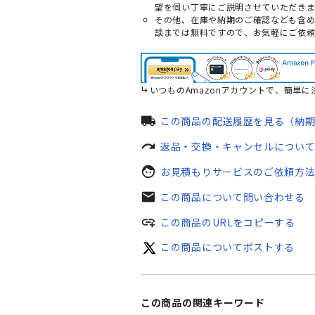
望を伺い丁寧にご説明させていただきま
その他、在庫や納期のご確認なども含め
談までは無料ですので、お気軽にご依
いつものAmazonアカウントで、簡単に
local_shipping
この商品の配送履歴を見る（納
redo
返品・交換・キャンセルについ
face
お見積もりサービスのご依頼方
mail
この商品について問い合わせる
add_link
この商品のURLをコピーする
この商品についてポストする
この商品の関連キーワード