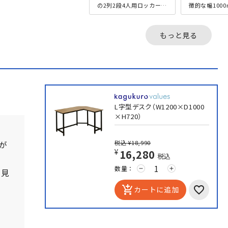
の2列2段4人用ロッカーの
徴的な幅100
ダイヤル錠タイプです。
のスリムなハ
スペースパフォーマンス
ハイチェアに
に優れた多人数用ロッカ
業だけでなく
もっと見る
ー...
にも...
L字型デスク（W1200×D1000
×H720）
税込
¥18,990
が
¥16,280
税込
数量：
remove
add
を見
。
add_shopping_cart
カートに追加