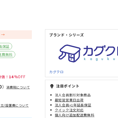
品
ブランド・シリーズ
長保証
送費無料
カグクロ
14
0
注目ポイント
emoji_objects
）
消費税について
法人会員割引対象商品
最短翌営業日出荷
法人会員+1年延長保証
組立/設置費について
クイック注文対応
個人向け追加配送費無料