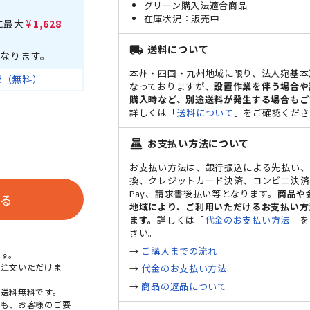
グリーン購入法適合商品
販売中
に最大
¥1,628
送料について
local_shipping
なります。
本州・四国・九州地域に限り、法人宛基本
録（無料）
なっておりますが、
設置作業を伴う場合や
購入時など、別途送料が発生する場合もご
詳しくは「
送料について
」をご確認くださ
お支払い方法について
point_of_sale
お支払い方法は、銀行振込による先払い、
換、クレジットカード決済、コンビニ決済、
Pay、請求書後払い等となります。
商品や
る
地域により、ご利用いただけるお支払い方
ます。
詳しくは「
代金のお支払い方法
」を
さい。
→
ご購入までの流れ
す。
ご注文いただけま
→
代金のお支払い方法
→
商品の返品について
送料無料です。
点も、お客様のご要