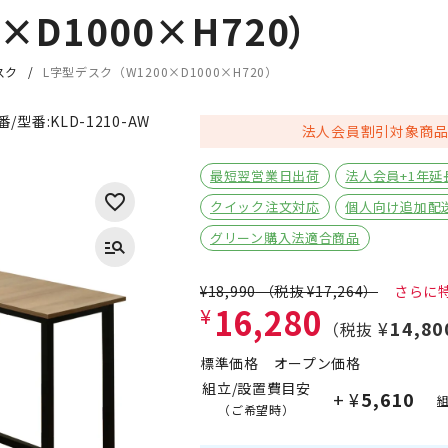
×D1000×H720）
スク
L字型デスク（W1200×D1000×H720）
番/型番:
KLD-1210-AW
法人会員割引対象商
最短翌営業日出荷
法人会員+1年延
クイック注文対応
個人向け追加配
グリーン購入法適合商品
¥18,990
（税抜
¥17,264
）
16,280
¥
¥14,80
（税抜
標準価格
オープン価格
組立/設置費目安
+
¥5,610
（ご希望時）