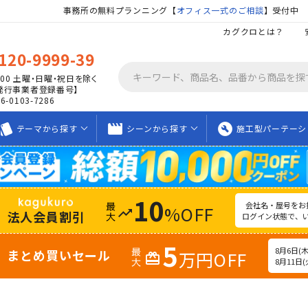
事務所の無料プランニング【
オフィス一式のご相談
】受付中
カグクロとは？
120-9999-39
00
土曜・日曜・祝日を除く
発行事業者登録番号】
06-0103-7286
tyle
movie_creation
build_circle
テーマから
探す
シーンから
探す
施工型
パーテーシ
10
会社名・屋号をお
%OFF
trending_up
法人会員割引
ログイン状態で、
5
8月6日(木)
まとめ買いセール
万円OFF
redeem
8月11日(火