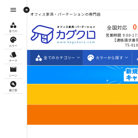
arrow_circle_right
menu
オフィス家具・パーテーションの専門店
category
0
全国対応
全ての
営業時間 9:00-17:
palette
【適格請求書
T5-01
カラー
style
category
palette
s
全ての
カテゴリー
カラーから
探す
テーマ
movie_creation
シーン
build_circle
施工型