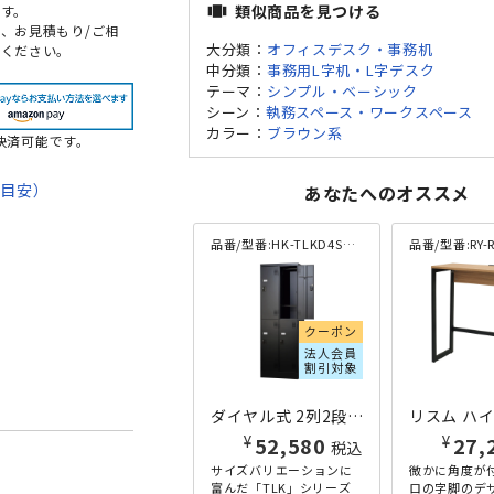
類似商品を見つける
view_carousel
す。
、お見積もり/ご相
大分類：
オフィスデスク・事務机
頼ください。
中分類：
事務用L字机・L字デスク
テーマ：
シンプル・ベーシック
シーン：
執務スペース・ワークスペース
カラー：
ブラウン系
決済可能です。
期目安）
あなたへのオススメ
て
品番/型番:
HK-TLKD4SN-MB
品番/型番:
RY-RF
法
クーポン
法人会員
割引対象
ダイヤル式 2列2段4人用ロッカー TLKシリーズ W608×D515×H1790 ブラック
¥
¥
52,580
27,
税込
サイズバリエーションに
微かに角度が
富んだ「TLK」シリーズ
ロの字脚のデ