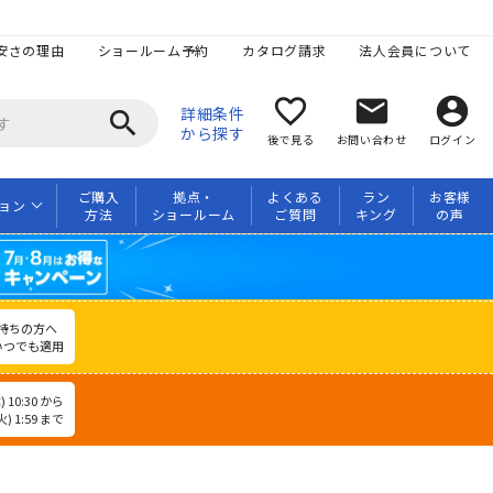
安さの理由
ショールーム予約
カタログ請求
法人会員について
favorite_border
mail
account_circle
詳細条件
search
から探す
後で見る
お問い合わせ
ログイン
ご購入
拠点・
よくある
ラン
お客様
ョン
方法
ショールーム
ご質問
キング
の声
持ちの方へ
いつでも適用
 10:30 から
) 1:59 まで