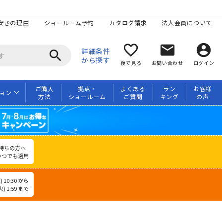
安さの理由
ショールーム予約
カタログ請求
法人会員について
favorite_border
mail
account_circle
詳細条件
search
から探す
後で見る
お問い合わせ
ログイン
ご購入
拠点・
よくある
ラン
お客様
ョン
方法
ショールーム
ご質問
キング
の声
持ちの方へ
いつでも適用
 10:30 から
) 1:59 まで