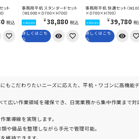
セット
事務用平机 スタンダードセット
事務用平机 快適セット（W100
0）
（W1000×D700×H700）
×D700×H700）
80
¥38,880
¥39,780
税込
税込
税
詳しくはこち
詳しくはこち
visibility
visibility
ら
ら
質にもこだわりたいニーズに応えた、平机・ワゴンに高機能
と比べて広い作業領域を確保でき、日常業務から集中作業まで対
な作業導線を実現します。
書類や備品を整理しながら手元で管理可能。
境を維持できます。