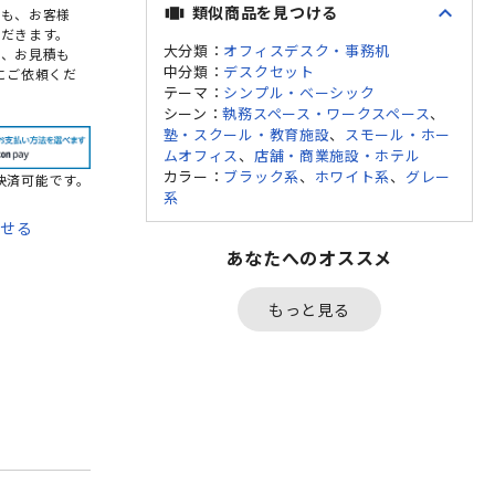
expand_less
類似商品を見つける
view_carousel
点も、お客様
だきます。
大分類：
オフィスデスク・事務机
め、お見積も
中分類：
デスクセット
にご依頼くだ
テーマ：
シンプル・ベーシック
シーン：
執務スペース・ワークスペース
、
塾・スクール・教育施設
、
スモール・ホー
ムオフィス
、
店舗・商業施設・ホテル
カラー：
ブラック系
、
ホワイト系
、
グレー
決済可能です。
系
わせる
あなたへのオススメ
て
法
もっと見る