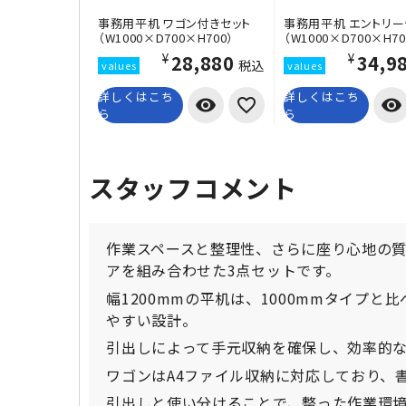
事務用平机 ワゴン付きセット
事務用平机 エントリー
（W1000×D700×H700）
（W1000×D700×H70
¥28,880
¥34,9
税込
詳しくはこち
詳しくはこち
visibility
visibility
ら
ら
スタッフコメント
作業スペースと整理性、さらに座り心地の
アを組み合わせた3点セットです。
幅1200mmの平机は、1000mmタイプ
やすい設計。
引出しによって手元収納を確保し、効率的
ワゴンはA4ファイル収納に対応しており、
引出しと使い分けることで、整った作業環