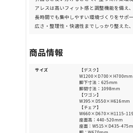
アレスは高いフィット感と調整機能を備え
長時間でも集中しやすい環境づくりをサポ
広さ・整理性・快適性までしっかり整えた
商品情報
サイズ
【デスク】
W1200×D700×H700mm
脚下寸法：625mm
脚間寸法：1098mm
【ワゴン】
W395×D550×H616mm
【チェア】
W660×D670×H1115-1
座面高：440-520mm
座面：W515×D435-475
脚：W670mm