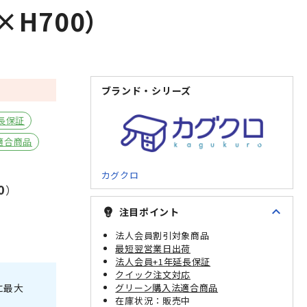
H700）
ブランド・シリーズ
長保証
適合商品
カグクロ
0
）
expand_less
注目ポイント
emoji_objects
法人会員割引対象商品
最短翌営業日出荷
法人会員+1年延長保証
クイック注文対応
グリーン購入法適合商品
に最大
販売中