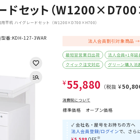
ドセット（W1200×D700×
用平机 ハイグレードセット（W1200×D700×H700）
/型番:
KDH-127-3WAR
法人会員割引対象商品
最短翌営業日出荷
法人会員+1年延
クイック注文対応
グリーン購入法
55,880
¥
¥50,80
（税抜
消費税について
標準価格
オープン価格
✓ 会社名・屋号をお持ちの方へ
法人会員登録/ログイン
で、さら
※
¥5,588
OFF