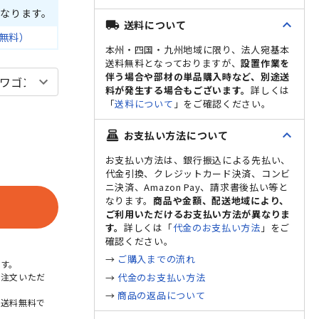
なります。
expand_less
送料について
local_shipping
無料）
本州・四国・九州地域に限り、法人宛基本
送料無料となっておりますが、
設置作業を
伴う場合や部材の単品購入時など、別途送
料が発生する場合もございます。
詳しくは
「
送料について
」をご確認ください。
expand_less
お支払い方法について
point_of_sale
ック
デ
お支払い方法は、銀行振込による先払い、
代金引換、クレジットカード決済、コンビ
ニ決済、Amazon Pay、請求書後払い等と
なります。
商品や金額、配送地域により、
ご利用いただけるお支払い方法が異なりま
す。
詳しくは「
代金のお支払い方法
」をご
確認ください。
→
ご購入までの流れ
す。
→
代金のお支払い方法
ご注文いただ
→
商品の返品について
本送料無料で