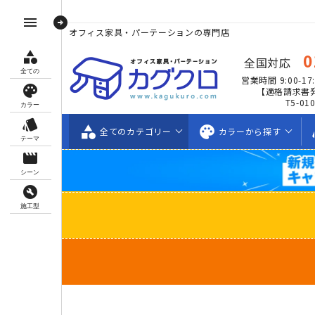
arrow_circle_right
menu
オフィス家具・パーテーションの専門店
category
0
全国対応
全ての
営業時間 9:00-17:
palette
【適格請求書
T5-01
カラー
style
category
palette
s
全ての
カテゴリー
カラーから
探す
テーマ
movie_creation
シーン
build_circle
施工型