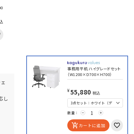
0
込
事務用平机 ハイグレードセット
（W1200×D700×H700）
チェ
¥55,880
税込
応し
数量：
remove
add
add_shopping_cart
カートに追加