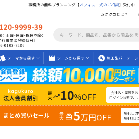
事務所の無料プランニング【
オフィス一式のご相談
】受付中
カグクロとは？
120-9999-39
00
土曜・日曜・祝日を除く
発行事業者登録番号】
06-0103-7286
tyle
movie_creation
build_circle
テーマから
探す
シーンから
探す
施工型
パーテーシ
10
会社名・屋号をお
%OFF
trending_up
法人会員割引
ログイン状態で、
5
8月6日(木)
まとめ買いセール
万円OFF
redeem
8月11日(火