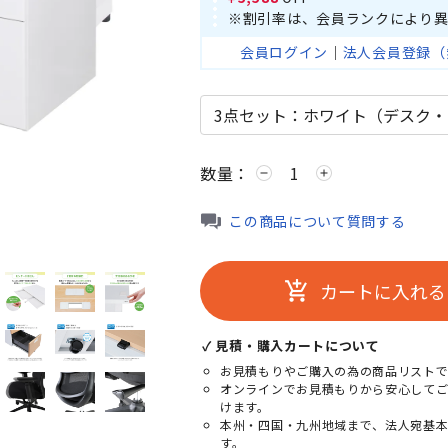
※割引率は、会員ランクにより異
会員ログイン
｜
法人会員登録（
数量：
remove
add
ホワイト×ブラ
この商品について質問する
カートに入れる
add_shopping_cart
✓ 見積・購入カートについて
お見積もりやご購入の為の商品リストで
オンラインでお見積もりから安心して
けます。
本州・四国・九州地域まで、法人宛基
す。