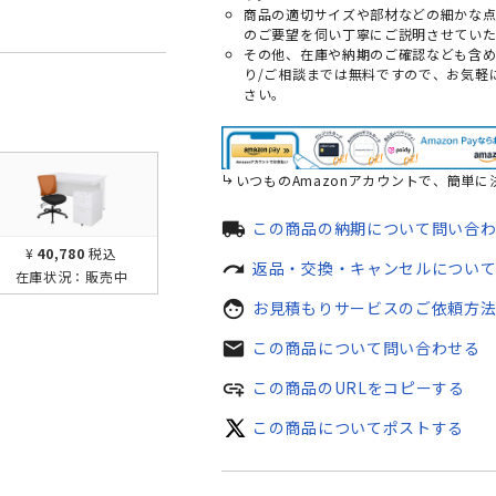
商品の適切サイズや部材などの細かな
のご要望を伺い丁寧にご説明させていた
その他、在庫や納期のご確認なども含
り/ご相談までは無料ですので、お気軽
さい。
いつものAmazonアカウントで、簡単に
local_shipping
この商品の納期について問い合
¥40,780
税込
redo
返品・交換・キャンセルについ
在庫状況：
販売中
face
お見積もりサービスのご依頼方
mail
この商品について問い合わせる
add_link
この商品のURLをコピーする
この商品についてポストする