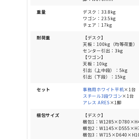
重量
デスク：33.8kg
ワゴン：23.5kg
チェア：17kg
耐荷重
【デスク】
天板：100kg（均等荷重）
センター引出：3kg
【ワゴン】
天板：10kg
引出（上中段）：5kg
引出（下段）：15kg
セット
事務用ホワイト平机
×1台
スチール3段ワゴン
×1台
アレス ARES
×1脚
梱包サイズ
【デスク】
梱包1：W1285×D780×H
梱包2：W1145×D555×H
梱包3：W715×D640×H1