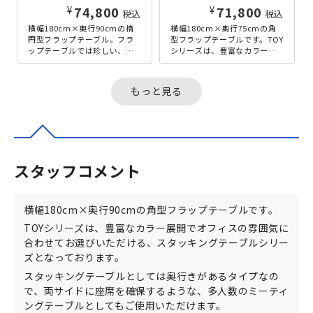
¥
¥
74,800
71,800
税込
税込
横幅180cm×奥行90cmの楕
横幅180cm×奥行75cmの角
円型フラップテーブル。フラ
型フラップテーブルです。TOY
ップテーブルでは珍しい、角
シリーズは、豊富なカラー展
の無い楕円型の天板となって
開でオフィスの雰囲気に合わ
おり、丸いカタチが優しい印
せてお選びいただける、ス
象を...
タ...
もっと見る
スタッフコメント
横幅180cm×奥行90cmの角型フラップテーブルです。
TOYシリーズは、豊富なカラー展開でオフィスの雰囲気に
合わせてお選びいただける、スタッキングテーブルシリー
ズとなっております。
スタッキングテーブルとしては奥行きがあるタイプなの
で、両サイドに座席を確保するような、多人数のミーティ
ングテーブルとしてもご使用いただけます。