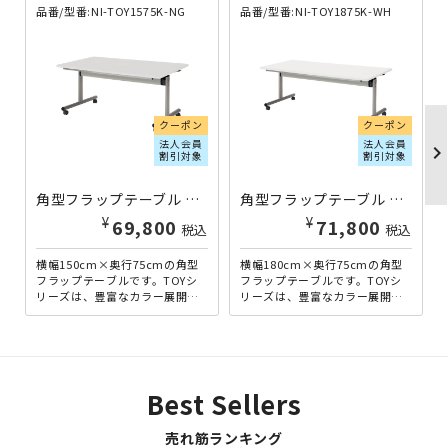
品番/型番:NI-TOY1575K-NG
品番/型番:NI-TOY1875K-WH
クーポン
クーポン
法人会員
法人会員
chevron_righ
割引対象
割引対象
角型フラップテーブル TOYシリーズ W1500×D750×H700 ニューグレー NI-TOY1575K-NG | 625208
角型フラップテーブル TOYシリーズ W1800×D750×H700 ホワイト NI-TOY1875K-WH | 625220
¥
¥
69,800
71,800
税込
税込
横幅150cm×奥行75cmの角型
横幅180cm×奥行75cmの角型
フラップテーブルです。TOYシ
フラップテーブルです。TOYシ
リーズは、豊富なカラー展開で
リーズは、豊富なカラー展開で
オフィスの雰囲気に合わせてお
オフィスの雰囲気に合わせてお
選びいただける、スタ...
選びいただける、スタ...
Best Sellers
売れ筋ランキング