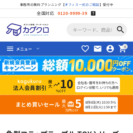
事務所の無料プランニング【
オフィス一式のご相談
】受付中
全国対応
0120-9999-39
search
favorite_border
mail
account_circle
shopping_cart
menu
メニュー
10
会社名・屋号をお持ちの方へ
trending_up
法人会員割引
ログイン状態で、いつでも適用
%OFF
5
8月6日(木) 10:30 から
まとめ買いセール
redeem
8月11日(火) 1:59 まで
万円OFF