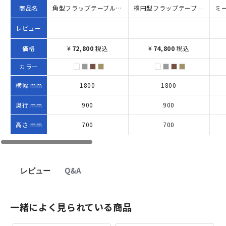
商品名
角型フラップテーブル TOYシリーズ（W1800×D900×H700）
楕円型フラップテーブル TOYシリーズ W1800×D900×H700 メープル
レビュー
価格
¥
72,800
税込
¥
74,800
税込
カラー
横幅:mm
1800
1800
奥行:mm
900
900
高さ:mm
700
700
レビュー
Q&A
一緒によく見られている商品