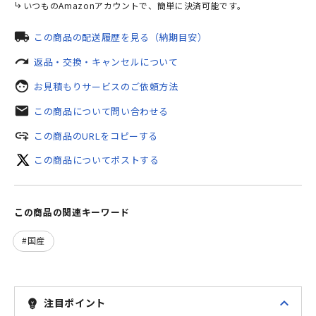
いつものAmazonアカウントで、簡単に決済可能です。
local_shipping
この商品の配送履歴を見る（納期目安）
redo
返品・交換・キャンセルについて
face
お見積もりサービスのご依頼方法
mail
この商品について問い合わせる
add_link
この商品のURLをコピーする
この商品についてポストする
この商品の関連キーワード
国産
expand_less
注目ポイント
emoji_objects