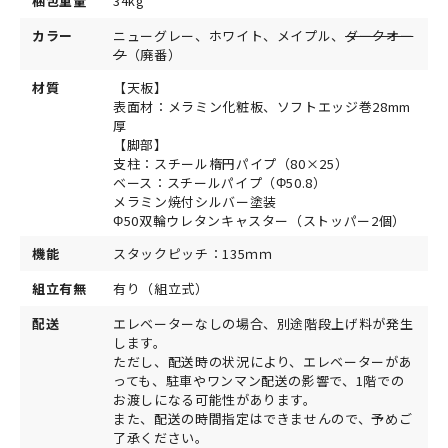
梱包重量
34kg
カラー
ニューグレー、ホワイト、メイプル、
ダークオー
ク
（廃番）
材質
【天板】
表面材：メラミン化粧板、ソフトエッジ巻28mm
厚
【脚部】
支柱：スチール楕円パイプ（80×25）
ベース：スチールパイプ（Φ50.8）
メラミン焼付シルバー塗装
Φ50双輪ウレタンキャスター（ストッパー2個）
機能
スタックピッチ：135ｍｍ
組立有無
有り（組立式）
配送
エレベーターなしの場合、別途階段上げ料が発生
します。
ただし、配送時の状況により、エレベーターがあ
っても、駐車やワンマン配送の影響で、1階での
お渡しになる可能性があります。
また、配送の時間指定はできませんので、予めご
了承ください。