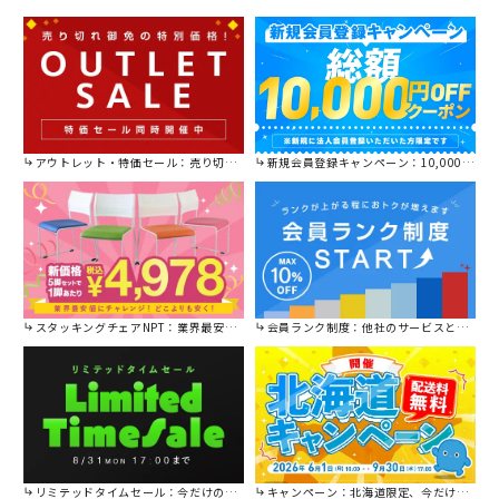
アウトレット・特価セール：売り切れ御免の特別価格！
新規会員登録キャンペーン：10,000円OFFクーポン進呈中！
スタッキングチェアNPT：業界最安値に挑戦！
会員ランク制度：他社のサービスと比較してください。
リミテッドタイムセール：今だけの限定セール。
キャンペーン：北海道限定、今だけ送料無料！