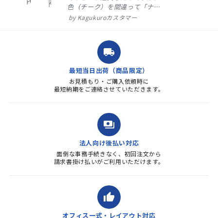
色（チーク）を間違って「ナチ
ュラル」としてしまいました。
Kagukuroカスタマー
注文確定時に気付き、変更メー
ルを送ると直ぐに対応ください
ました。商品到着も早く、品
local_shipping
質・使いやすさで満足していま
す。また、リピートするときは
最短当日出荷（商品限定）
よろしくお...
お見積もり・ご購入依頼時に
最短納期をご連絡させていただきます。
payments
法人向け後払い対応
面倒な事務手続きなく、初回注文から
請求書掛け払いがご利用いただけます。
thumb_up
オフィス一式・レイアウト対応