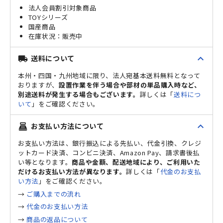
法人会員割引対象商品
TOYシリーズ
国産商品
販売中
expand_less
送料について
local_shipping
本州・四国・九州地域に限り、法人宛基本送料無料となって
おりますが、
設置作業を伴う場合や部材の単品購入時など、
別途送料が発生する場合もございます。
詳しくは「
送料につ
いて
」をご確認ください。
expand_less
お支払い方法について
point_of_sale
お支払い方法は、銀行振込による先払い、代金引換、クレジ
ットカード決済、コンビニ決済、Amazon Pay、請求書後払
い等となります。
商品や金額、配送地域により、ご利用いた
だけるお支払い方法が異なります。
詳しくは「
代金のお支払
い方法
」をご確認ください。
→
ご購入までの流れ
→
代金のお支払い方法
→
商品の返品について