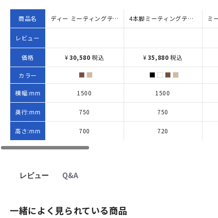
商品名
ディー ミーティングテーブル（W1500×D750×H700）
4本脚ミーティングテーブル REVシリーズ W1500×D750×H720 ナチュラル
レビュー
価格
¥
30,580
税込
¥
35,880
税込
カラー
横幅:mm
1500
1500
奥行:mm
750
750
高さ:mm
700
720
レビュー
Q&A
一緒によく見られている商品