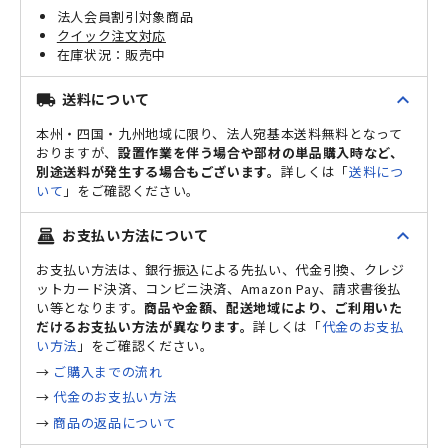
法人会員割引対象商品
クイック注文対応
販売中
expand_less
送料について
local_shipping
本州・四国・九州地域に限り、法人宛基本送料無料となって
おりますが、
設置作業を伴う場合や部材の単品購入時など、
別途送料が発生する場合もございます。
詳しくは「
送料につ
いて
」をご確認ください。
expand_less
お支払い方法について
point_of_sale
お支払い方法は、銀行振込による先払い、代金引換、クレジ
ットカード決済、コンビニ決済、Amazon Pay、請求書後払
い等となります。
商品や金額、配送地域により、ご利用いた
だけるお支払い方法が異なります。
詳しくは「
代金のお支払
い方法
」をご確認ください。
→
ご購入までの流れ
→
代金のお支払い方法
→
商品の返品について