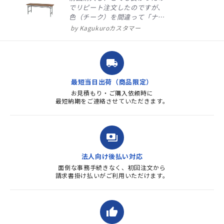
でリピート注文したのですが、
色（チーク）を間違って「ナチ
ュラル」としてしまいました。
Kagukuroカスタマー
注文確定時に気付き、変更メー
ルを送ると直ぐに対応ください
ました。商品到着も早く、品
local_shipping
質・使いやすさで満足していま
す。また、リピートするときは
最短当日出荷（商品限定）
よろしくお...
お見積もり・ご購入依頼時に
最短納期をご連絡させていただきます。
payments
法人向け後払い対応
面倒な事務手続きなく、初回注文から
請求書掛け払いがご利用いただけます。
thumb_up