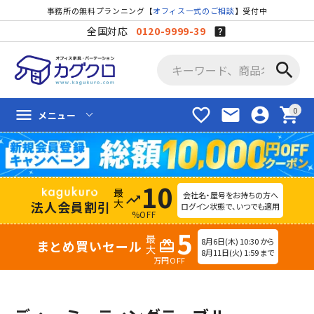
事務所の無料プランニング【
オフィス一式のご相談
】受付中
全国対応
0120-9999-39
search
favorite_border
mail
account_circle
shopping_cart
menu
メニュー
10
会社名・屋号をお持ちの方へ
trending_up
法人会員割引
ログイン状態で、いつでも適用
%OFF
5
8月6日(木) 10:30 から
まとめ買いセール
redeem
8月11日(火) 1:59 まで
万円OFF