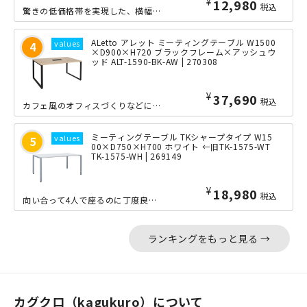
¥
12,980
税込
驚きの低価格帯を実現した、横幅1200×奥行き750mmの会議用テーブルです。定...
ALetto アレット ミーティングテーブル W1500
×D900×H720 ブラックフレーム×アッシュウ
ッド ALT-1590-BK-AW | 270308
¥
37,690
税込
カフェ風のオフィスづくりなどに最適な「ALetto（アレット）」シリーズの横幅1...
ミーティングテーブル TKシャープタイプ W15
00×D750×H700 ホワイト ←旧TK-1575-WT
TK-1575-WH | 269149
¥
18,980
税込
向い合って4人で座るのに丁度良い、横幅1500mmの会議用テーブルです。オフィス...
ランキングをもっと見る →
カグクロ（kagukuro）について