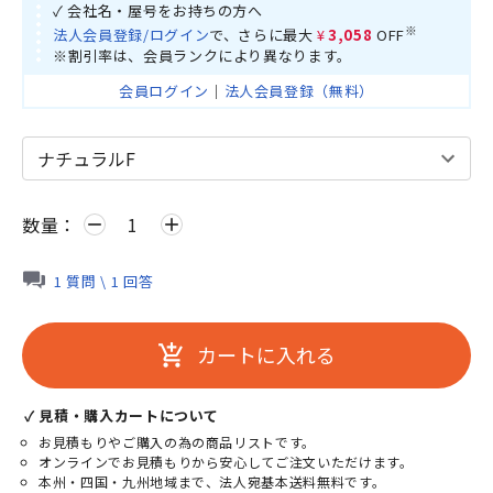
✓ 会社名・屋号をお持ちの方へ
※
法人会員登録/ログイン
で、さらに最大
¥3,058
OFF
※割引率は、会員ランクにより異なります。
会員ログイン
｜
法人会員登録（無料）
数量：
remove
add
1 質問 \ 1 回答
カートに入れる
add_shopping_cart
✓ 見積・購入カートについて
お見積もりやご購入の為の商品リストです。
オンラインでお見積もりから安心してご注文いただけます。
本州・四国・九州地域まで、法人宛基本送料無料です。