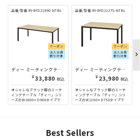
品番/型番:RY-RFD21890-NTBL
品番/型番:RY-RFD21275-NTBL
クーポン
クーポン
法人会員
法人会員
chevron_righ
割引対象
割引対象
ディー ミーティングテーブル W1800×D900×H700 ナチュラルF RY-RFD21890-NTBL | 100321
ディー ミーティングテーブル W1200×D750×H700 ナチュラルF RY-RFD21275-NTBL | 100317
¥
¥
33,880
23,980
税込
税込
オシャレなブラック脚のミーテ
オシャレなブラック脚のミーテ
ィングテーブル「ディー」シリ
ィングテーブル「ディー」シリ
ーズのW1800×D900タイプで
ーズのW1200×D750タイプで
す。無駄な装飾がないので、流
す。無駄な装飾がないので、流
行りのカフェテイストや...
行りのカフェテイストや...
Best Sellers