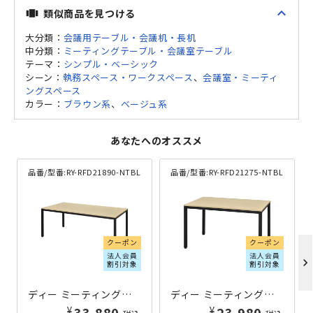
expand_less
類似商品を見つける
view_carousel
大分類：
会議用テーブル・会議机・長机
中分類：
ミーティングテーブル・会議室テーブル
テーマ：
シンプル・ベーシック
シーン：
執務スペース・ワークスペース
、
会議室・ミーティ
ングスペース
カラー：
ブラウン系
、
ベージュ系
あなたへのオススメ
品番/型番:
RY-RFD21890-NTBL
品番/型番:
RY-RFD21275-NTBL
クーポン
クーポン
法人会員
法人会員
chevron_right
割引対象
割引対象
ディー ミーティングテーブル W1800×D900×H700 ナチュラル
ディー ミーティングテーブル W1200×D750×H700 ナチュラル
¥
¥
33,880
23,980