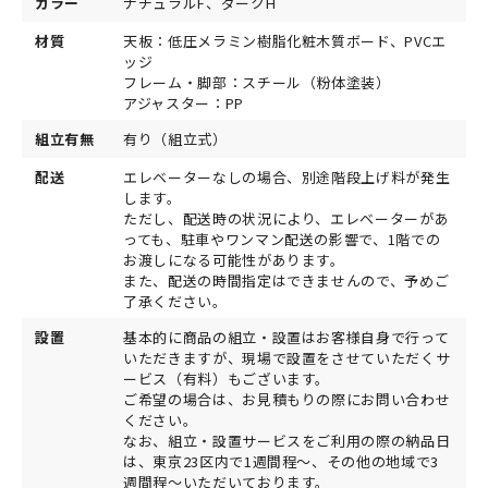
カラー
ナチュラルF、ダークH
材質
天板：低圧メラミン樹脂化粧木質ボード、PVCエ
ッジ
フレーム・脚部：スチール（粉体塗装）
アジャスター：PP
組立有無
有り（組立式）
配送
エレベーターなしの場合、別途階段上げ料が発生
します。
ただし、配送時の状況により、エレベーターがあ
っても、駐車やワンマン配送の影響で、1階での
お渡しになる可能性があります。
また、配送の時間指定はできませんので、予めご
了承ください。
設置
基本的に商品の組立・設置はお客様自身で行って
いただきますが、現場で設置をさせていただくサ
ービス（有料）もございます。
ご希望の場合は、お見積もりの際にお問い合わせ
ください。
なお、組立・設置サービスをご利用の際の納品日
は、東京23区内で1週間程～、その他の地域で3
週間程～いただいております。