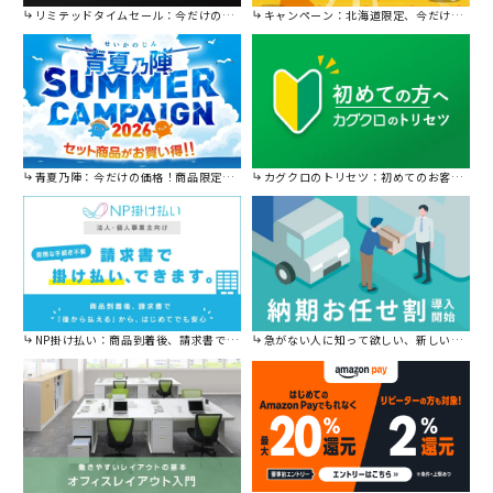
リミテッドタイムセール：今だけの限定セール。
キャンペーン：北海道限定、今だけ送料無料！
青夏乃陣：今だけの価格！商品限定セール開催中です。
カグクロのトリセツ：初めてのお客様はこちら。
NP掛け払い：商品到着後、請求書で後から払えます。
急がない人に知って欲しい、新しい割引を始めました。