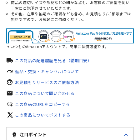
商品の適切サイズや部材などの細かな点も、お客様のご要望を伺い
丁寧にご説明させていただきます。
その他、在庫や納期のご確認なども含め、お見積もり/ご相談までは
無料ですので、お気軽にご依頼ください。
いつものAmazonアカウントで、簡単に決済可能です。
local_shipping
この商品の配送履歴を見る（納期目安）
redo
返品・交換・キャンセルについて
face
お見積もりサービスのご依頼方法
mail
この商品について問い合わせる
add_link
この商品のURLをコピーする
この商品についてポストする
expand_less
注目ポイント
emoji_objects