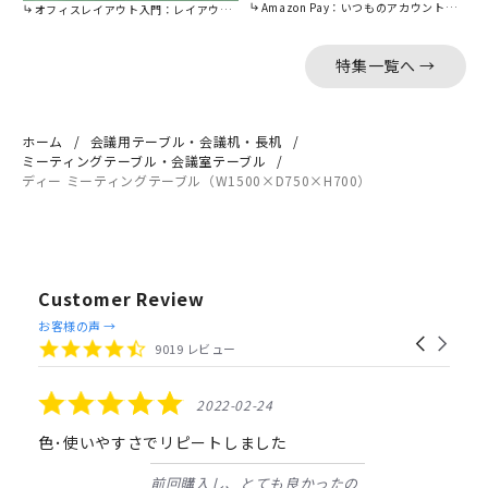
Amazon Pay：いつものアカウントで簡単に決済可能。
オフィスレイアウト入門：レイアウトの基本をご紹介。
特集一覧へ →
ホーム
会議用テーブル・会議机・長机
ミーティングテーブル・会議室テーブル
ディー ミーティングテーブル（W1500×D750×H700）
Customer Review
Reviews
お客様の声 →
Carousel
carousel
4.4
9019 レビュー
arrows
star
rating
5.0
2022-02-24
star
rating
色･使いやすさでリピートしました
前回購入し、とても良かったの