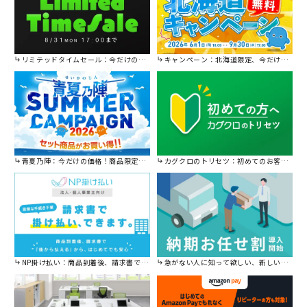
リミテッドタイムセール：今だけの限定セール。
キャンペーン：北海道限定、今だけ送料無料！
青夏乃陣：今だけの価格！商品限定セール開催中です。
カグクロのトリセツ：初めてのお客様はこちら。
NP掛け払い：商品到着後、請求書で後から払えます。
急がない人に知って欲しい、新しい割引を始めました。