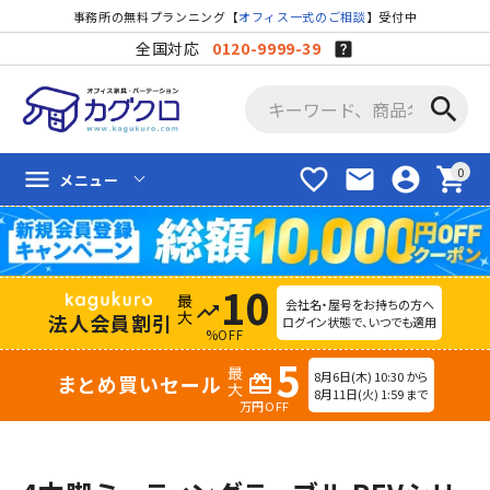
事務所の無料プランニング【
オフィス一式のご相談
】受付中
全国対応
0120-9999-39
search
favorite_border
mail
account_circle
shopping_cart
menu
メニュー
10
会社名・屋号をお持ちの方へ
trending_up
法人会員割引
ログイン状態で、いつでも適用
%OFF
5
8月6日(木) 10:30 から
まとめ買いセール
redeem
8月11日(火) 1:59 まで
万円OFF