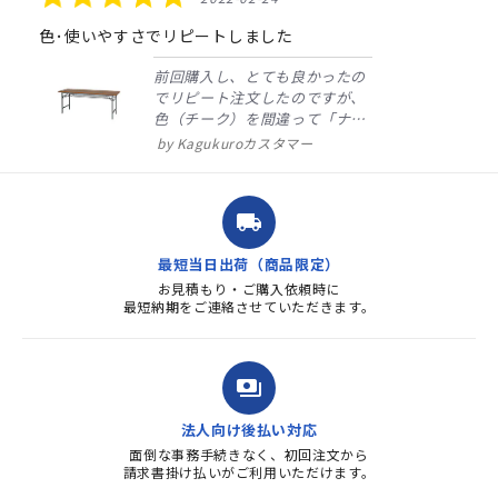
star
rating
色･使いやすさでリピートしました
前回購入し、とても良かったの
でリピート注文したのですが、
色（チーク）を間違って「ナチ
ュラル」としてしまいました。
Kagukuroカスタマー
注文確定時に気付き、変更メー
ルを送ると直ぐに対応ください
ました。商品到着も早く、品
local_shipping
質・使いやすさで満足していま
す。また、リピートするときは
最短当日出荷（商品限定）
よろしくお...
お見積もり・ご購入依頼時に
最短納期をご連絡させていただきます。
payments
法人向け後払い対応
面倒な事務手続きなく、初回注文から
請求書掛け払いがご利用いただけます。