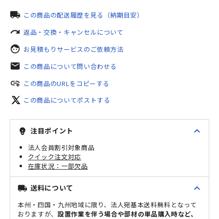
local_shipping
この商品の配送履歴を見る（納期目安）
redo
返品・交換・キャンセルについて
face
お見積もりサービスのご依頼方法
mail
この商品について問い合わせる
add_link
この商品のURLをコピーする
この商品についてポストする
expand_less
注目ポイント
emoji_objects
法人会員割引対象商品
クイック注文対応
一部欠品
expand_less
送料について
local_shipping
本州・四国・九州地域に限り、法人宛基本送料無料となって
おりますが、
設置作業を伴う場合や部材の単品購入時など、