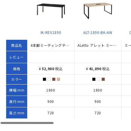
IK-REV1890
ALT-1890-BK-AW
商品名
4本脚ミーティングテーブル REVシリーズ （W1800×D900×H720）
ALetto アレット ミーティングテーブル W1800×D900×H720 その他木目
レビュー
価格
¥
52,980
税込
¥
41,890
税込
カラー
横幅:mm
1800
1800
奥行:mm
900
900
高さ:mm
720
720