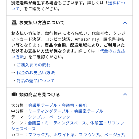
別途送料が発生する場合もございます。
詳しくは「
送料につ
いて
」をご確認ください。
expand_less
お支払い方法について
point_of_sale
お支払い方法は、銀行振込による先払い、代金引換、クレジ
ットカード決済、コンビニ決済、Amazon Pay、請求書後払
い等となります。
商品や金額、配送地域により、ご利用いた
だけるお支払い方法が異なります。
詳しくは「
代金のお支払
い方法
」をご確認ください。
→
ご購入までの流れ
→
代金のお支払い方法
→
商品の返品について
expand_less
類似商品を見つける
view_carousel
大分類：
会議用テーブル・会議机・長机
中分類：
ミーティングテーブル・会議室テーブル
テーマ：
シンプル・ベーシック
シーン：
会議室・ミーティングスペース
、
休憩室・リフレッ
シュスペース
カラー：
ブラック系
、
ホワイト系
、
ブラウン系
、
ベージュ系