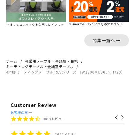
Amazon Pay：いつものアカウントで簡単に決済可能。
オフィスレイアウト入門：レイアウトの基本をご紹介。
特集一覧へ →
ホーム
会議用テーブル・会議机・長机
ミーティングテーブル・会議室テーブル
4本脚ミーティングテーブル REVシリーズ （W1800×D900×H720）
Customer Review
Reviews
お客様の声 →
Carousel
carousel
4.4
9019 レビュー
arrows
star
rating
5.0
2022-02-24