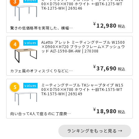
00×D750×H700 ホワイト ←旧TK-1275-WT
TK-1275-WH | 269146
¥
12,980
税込
驚きの低価格帯を実現した、横幅1200×奥行き750mmの会議用テーブルです。定...
ALetto アレット ミーティングテーブル W1500
×D900×H720 ブラックフレーム×アッシュウ
ッド ALT-1590-BK-AW | 270308
¥
37,690
税込
カフェ風のオフィスづくりなどに最適な「ALetto（アレット）」シリーズの横幅1...
ミーティングテーブル TKシャープタイプ W15
00×D750×H700 ホワイト ←旧TK-1575-WT
TK-1575-WH | 269149
¥
18,980
税込
向い合って4人で座るのに丁度良い、横幅1500mmの会議用テーブルです。オフィス...
ランキングをもっと見る →