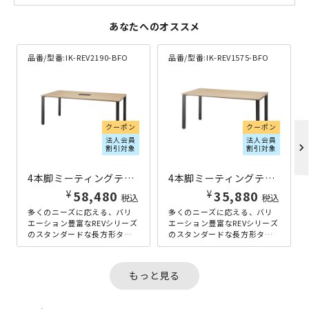
あなたへのオススメ
品番/型番:
IK-REV2190-BFO
品番/型番:
IK-REV1575-BFO
クーポン
クーポン
法人会員
法人会員
chevron_right
割引対象
割引対象
4本脚ミーティングテーブル REVシリーズ W2100×D900×H720 ナチュラル
4本脚ミーティングテーブル REVシリーズ W1500×D750×H720 ナチュラル
¥
¥
58,480
35,880
税込
税込
多くのニーズに応える、バリ
多くのニーズに応える、バリ
エーション豊富なREVシリーズ
エーション豊富なREVシリーズ
のスタンダードな長方形タイ
のスタンダードな長方形タイ
プのW2100×D900mmサイズ
プのW1500×D750mmサイズ
です。このサイズの天板に...
です。スタンダードタイプ...
もっと見る