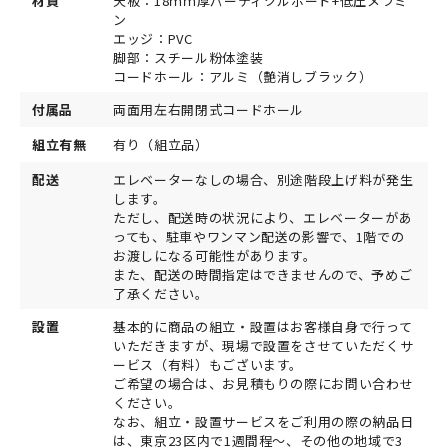
材質
天板：18ｍｍ厚パーティクルボード+低圧メラミ
ン
エッジ：PVC
脚部：スチール粉体塗装
コードホール：アルミ（艶消しブラック）
付属品
両面用左右開閉式コードホール
組立有無
有り（組立品）
配送
エレベーターなしの場合、別途階段上げ料が発生
します。
ただし、配送時の状況により、エレベーターがあ
っても、駐車やワンマン配送の影響で、1階での
お渡しになる可能性があります。
また、配送の時間指定はできませんので、予めご
了承ください。
設置
基本的に商品の組立・設置はお客様自身で行って
いただきますが、現場で設置をさせていただくサ
ービス（有料）もございます。
ご希望の場合は、お見積もりの際にお問い合わせ
ください。
なお、組立・設置サービスをご利用の際の納品日
は、東京23区内で1週間程～、その他の地域で3