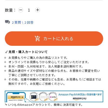
数量：
remove
add
2 質問 \ 2 回答
カートに入れる
add_shopping_cart
✓ 見積・購入カートについて
お見積もりやご購入の為の商品リストです。
オンラインでお見積もりから安心してご注文いただけます。
本州・四国・九州地域まで、法人宛基本送料無料です。
商品の適切サイズや部材などの細かな点も、お客様のご要望を伺い
丁寧にご説明させていただきます。
その他、在庫や納期のご確認なども含め、お見積もり/ご相談までは
無料ですので、お気軽にご依頼ください。
いつものAmazonアカウントで、簡単に決済可能です。