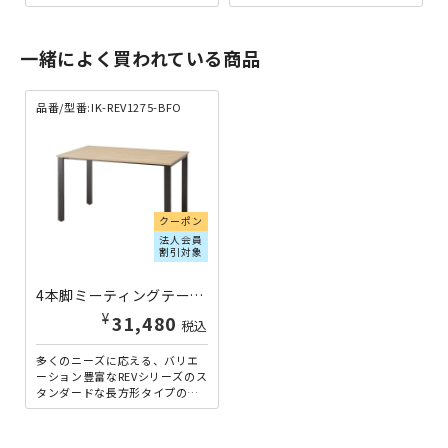
100×D900mmサイズです。こ
800×D750mmサイズです。ス
のサイズの天板に...
タンダードタイプ...
一緒によく買われている商品
品番/型番:IK-REV1275-BFO
クーポン
法人会員
割引対象
4本脚ミーティングテーブル REVシリーズ W1200×D750×H720 ブラック×フォレスト IK-REV1275-BFO | 045211
¥
31,480
税込
多くのニーズに応える、バリエ
ーション豊富なREVシリーズのス
タンダードな長方形タイプのW1
200×D750mmサイズです。ス
タンダードタイプ...