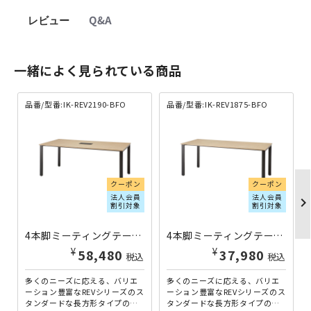
レビュー
Q&A
一緒によく見られている商品
品番/型番:IK-REV2190-BFO
品番/型番:IK-REV1875-BFO
クーポン
クーポン
法人会員
法人会員
chevron_righ
割引対象
割引対象
4本脚ミーティングテーブル REVシリーズ W2100×D900×H720 ブラック×フォレスト IK-REV2190-BFO | 045243
4本脚ミーティングテーブル REVシリーズ W1800×D750×H720 ブラック×フォレスト IK-REV1875-BFO | 045227
¥
¥
58,480
37,980
税込
税込
多くのニーズに応える、バリエ
多くのニーズに応える、バリエ
ーション豊富なREVシリーズのス
ーション豊富なREVシリーズのス
タンダードな長方形タイプのW2
タンダードな長方形タイプのW1