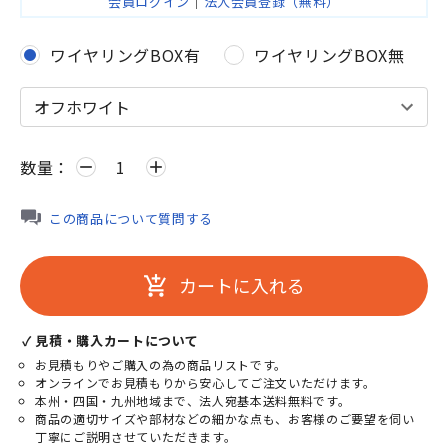
会員ログイン
｜
法人会員登録（無料）
ワイヤリングBOX有
ワイヤリングBOX無
数量：
remove
add
この商品について質問する
カートに入れる
add_shopping_cart
✓ 見積・購入カートについて
お見積もりやご購入の為の商品リストです。
オンラインでお見積もりから安心してご注文いただけます。
本州・四国・九州地域まで、法人宛基本送料無料です。
商品の適切サイズや部材などの細かな点も、お客様のご要望を伺い
丁寧にご説明させていただきます。