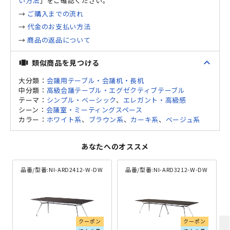
い方法
」をご確認ください。
→
ご購入までの流れ
→
代金のお支払い方法
→
商品の返品について
expand_less
類似商品を見つける
view_carousel
大分類：
会議用テーブル・会議机・長机
中分類：
高級会議テーブル・エグゼクティブテーブル
テーマ：
シンプル・ベーシック
、
エレガント・高級感
シーン：
会議室・ミーティングスペース
カラー：
ホワイト系
、
ブラウン系
、
カーキ系
、
ベージュ系
あなたへのオススメ
品番/型番:
NI-ARD2412-W-DW
品番/型番:
NI-ARD3212-W-DW
クーポン
クーポン