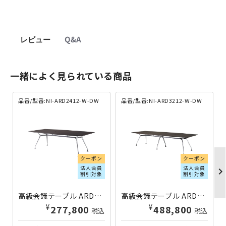
レビュー
Q&A
一緒によく見られている商品
品番/型番:NI-ARD2412-W-DW
品番/型番:NI-ARD3212-W-DW
クーポン
クーポン
法人会員
法人会員
chevron_righ
割引対象
割引対象
高級会議テーブル ARDシリーズ W2400×D1200×H720 ワイヤリングBOX付き ダークウッド NI-ARD2412-W-DW | 625525
高級会議テーブル ARDシリーズ W3200×D1200×H720 ワイヤリングBOX付き ダークウッド NI-ARD3212-W-DW | 625529
¥
¥
277,800
488,800
税込
税込