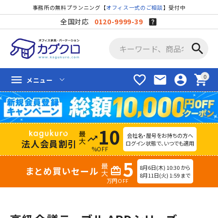
事務所の無料プランニング【
オフィス一式のご相談
】受付中
全国対応
0120-9999-39
search
favorite_border
mail
account_circle
shopping_cart
menu
メニュー
10
会社名・屋号をお持ちの方へ
trending_up
法人会員割引
ログイン状態で、いつでも適用
%OFF
5
8月6日(木) 10:30 から
まとめ買いセール
redeem
8月11日(火) 1:59 まで
万円OFF