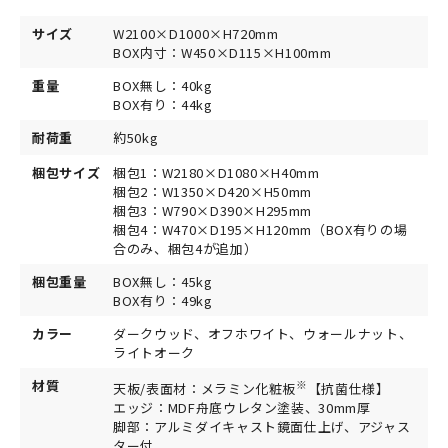
サイズ
W2100×D1000×H720mm
BOX内寸：W450×D115×H100mm
重量
BOX無し：40kg
BOX有り：44kg
耐荷重
約50kg
梱包サイズ
梱包1：W2180×D1080×H40mm
梱包2：W1350×D420×H50mm
梱包3：W790×D390×H295mm
梱包4：W470×D195×H120mm（BOX有りの場
合のみ、梱包4が追加）
梱包重量
BOX無し：45kg
BOX有り：49kg
カラー
ダークウッド、オフホワイト、ウォールナット、
ライトオーク
材質
※
天板/表面材：メラミン化粧板
【抗菌仕様】
エッジ：MDF舟底ウレタン塗装、30mm厚
脚部：アルミダイキャスト鏡面仕上げ、アジャス
ター付