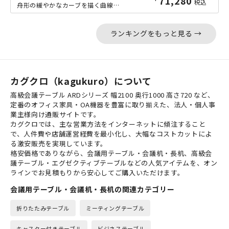
71,280
税込
舟形の緩やかなカーブを描く曲線が落ち着きのある空間を演出する、4枚の天板をぴった...
ランキングをもっと見る →
カグクロ（kagukuro）について
高級会議テーブル ARDシリーズ 幅2100 奥行1000 高さ720 など、
定番のオフィス家具・OA機器を豊富に取り揃えた、法人・個人事
業主様向け通販サイトです。
カグクロでは、主な営業方法をインターネットに傾注すること
で、人件費や店舗運営経費を最小化し、大幅なコストカットによ
る激安販売を実現しています。
格安価格でありながら、会議用テーブル・会議机・長机、高級会
議テーブル・エグゼクティブテーブルなどの人気アイテムを、オン
ラインでお見積もりから安心してご購入いただけます。
会議用テーブル・会議机・長机の関連カテゴリー
折りたたみテーブル
ミーティングテーブル
キャスター付きテーブル
ビジネステーブル