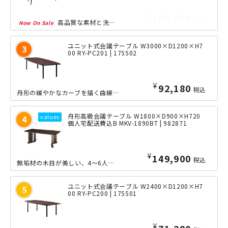
¥
195,980
税込
高品質な素材と洗練されたデザインが融合した、「MKC」シリーズの幅2100×奥行...
ユニット式会議テーブル W3000×D1200×H7
00 RY-PC201 | 175502
¥
92,180
税込
舟形の緩やかなカーブを描く曲線が落ち着きのある空間を演出する、4枚の天板をぴった...
舟形高級会議テーブル W1800×D900×H720
個人宅配送費込B MKV-1890BT | 982871
¥
149,900
税込
無垢材の木目が美しい、4～6人用の舟形会議テーブル。天板はもちろん、脚部までが天...
ユニット式会議テーブル W2400×D1200×H7
00 RY-PC200 | 175501
¥