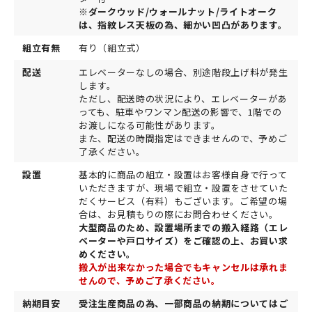
※ダークウッド/ウォールナット/ライトオーク
は、指紋レス天板の為、細かい凹凸があります。
組立有無
有り（組立式）
配送
エレベーターなしの場合、別途階段上げ料が発生
します。
ただし、配送時の状況により、エレベーターがあ
っても、駐車やワンマン配送の影響で、1階での
お渡しになる可能性があります。
また、配送の時間指定はできませんので、予めご
了承ください。
設置
基本的に商品の組立・設置はお客様自身で行って
いただきますが、現場で組立・設置をさせていた
だくサービス（有料）もございます。ご希望の場
合は、お見積もりの際にお問合わせください。
大型商品のため、設置場所までの搬入経路（エレ
ベーターや戸口サイズ）をご確認の上、お買い求
めください。
搬入が出来なかった場合でもキャンセルは承れま
せんので、予めご了承ください。
納期目安
受注生産商品の為、一部商品の納期についてはご