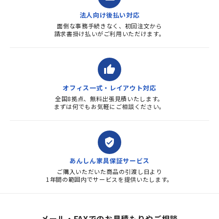
法人向け後払い対応
面倒な事務手続きなく、初回注文から
請求書掛け払いがご利用いただけます。
thumb_up
オフィス一式・レイアウト対応
全国8拠点、無料出張見積いたします。
まずは何でもお気軽にご相談ください。
verified_user
あんしん家具保証サービス
ご購入いただいた商品の引渡し日より
1年間の範囲内でサービスを提供いたします。
メール・FAXでのお見積もりやご相談