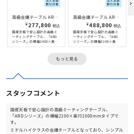
法人会員
法人会員
chevron_right
割引対象
割引対象
高級会議テーブル ARDシリーズ W2400×D1200×H720
高級会議テーブル ARDシリーズ W3200×D1200×H720
¥
¥
277,800
488,800
税込
税込
国産天板で安心設計の高級ミ
国産天板で安心設計の高級ミ
ーティングテーブル、「ARD
ーティングテーブル、「ARD
シリーズ」の横幅2400×奥行
シリーズ」の横幅3200×奥行
1200mmタイプです。ミドル
1200mmタイプです。ミドル
ハイクラスの会議テーブル
ハイクラスの会議テーブル
と...
と...
もっと見る
スタッフコメント
国産天板で安心設計の高級ミーティングテーブル、
「ARDシリーズ」の横幅2100×奥行1000mmタイプで
す。
ミドルハイクラスの会議テーブルとなっており、シンプル