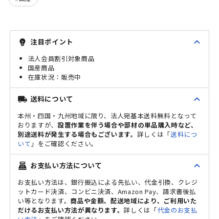
expand_less
注目ポイント
emoji_objects
法人会員割引対象商品
国産商品
販売中
expand_less
送料について
local_shipping
本州・四国・九州地域に限り、法人宛基本送料無料となって
おりますが、
設置作業を伴う場合や部材の単品購入時など、
別途送料が発生する場合もございます。
詳しくは「
送料につ
いて
」をご確認ください。
expand_less
お支払い方法について
point_of_sale
お支払い方法は、銀行振込による先払い、代金引換、クレジ
ットカード決済、コンビニ決済、Amazon Pay、請求書後払
い等となります。
商品や金額、配送地域により、ご利用いた
だけるお支払い方法が異なります。
詳しくは「
代金のお支払