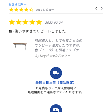
Reviews
お客様の声 →
Carousel
carousel
4.4
9019 レビュー
arrows
star
rating
5.0
2022-02-24
star
rating
色･使いやすさでリピートしました
前回購入し、とても良かったの
でリピート注文したのですが、
色（チーク）を間違って「ナチ
ュラル」としてしまいました。
Kagukuroカスタマー
注文確定時に気付き、変更メー
ルを送ると直ぐに対応ください
ました。商品到着も早く、品
local_shipping
質・使いやすさで満足していま
す。また、リピートするときは
最短当日出荷（商品限定）
よろしくお...
お見積もり・ご購入依頼時に
最短納期をご連絡させていただきます。
payments