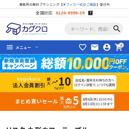
事務所の無料プランニング【
オフィス一式のご相談
】受付中
全国対応
0120-9999-39
search
favorite_border
mail
account_circle
shopping_cart
menu
メニュー
10
会社名・屋号をお持ちの方へ
trending_up
法人会員割引
ログイン状態で、いつでも適用
%OFF
5
8月6日(木) 10:30 から
まとめ買いセール
redeem
8月11日(火) 1:59 まで
万円OFF