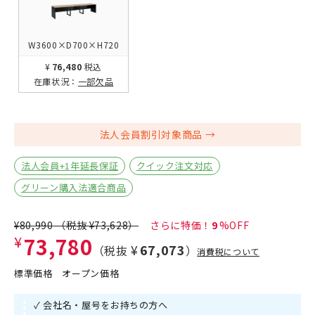
W3600×D700×H720
¥76,480
税込
在庫状況：
一部欠品
法人会員割引対象商品
法人会員+1年延長保証
クイック注文対応
グリーン購入法適合商品
¥80,990
（税抜
¥73,628
）
9
¥73,780
¥67,073
（税抜
）
消費税について
標準価格
オープン価格
✓ 会社名・屋号をお持ちの方へ