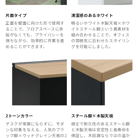
片面タイプ
清潔感のあるホワイト
正面を壁面に向けた形で使用す
明るいホワイト木製天板×ホワ
ることで、フロアスペースに余
イトスチール脚という異素材を
裕がなくても、プライバシーを
組み合わせることで、オフィス
保ちながら、効率的に作業を進
の雰囲気に合わせたスタイリン
めることができます。
グを可能にしました。
2トーンカラー
スチール脚×木製天板
デスクが単調にならずに、モダ
頑丈で耐久性のあるスチール脚
ンな印象を与える、人気のブラ
と木製天板は安定性と長寿命を
ック脚×ウッドグレイン天板の2
保証し、木目調ならではの温か