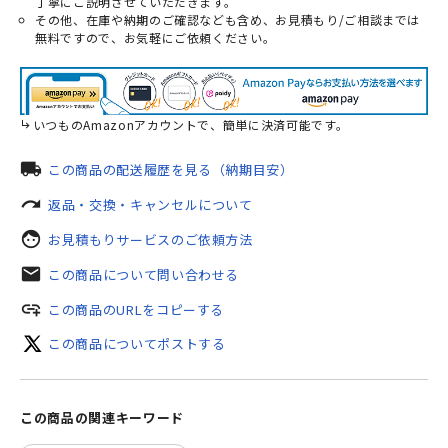
丁寧にご説明させていただきます。
その他、在庫や納期のご確認なども含め、お見積もり/ご相談までは
無料ですので、お気軽にご依頼ください。
いつものAmazonアカウントで、簡単に決済可能です。
local_shipping
この商品の配送履歴を見る（納期目安）
redo
返品・交換・キャンセルについて
face
お見積もりサービスのご依頼方法
mail
この商品について問い合わせる
add_link
この商品のURLをコピーする
この商品についてポストする
この商品の関連キーワード