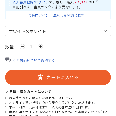
※
法人会員登録/ログイン
で、さらに最大
¥7,378
OFF
※割引率は、会員ランクにより異なります。
会員ログイン
｜
法人会員登録（無料）
数量：
remove
add
この商品について質問する
カートに入れる
add_shopping_cart
✓ 見積・購入カートについて
お見積もりやご購入の為の商品リストです。
オンラインでお見積もりから安心してご注文いただけます。
本州・四国・九州地域まで、法人宛基本送料無料です。
商品の適切サイズや部材などの細かな点も、お客様のご要望を伺い