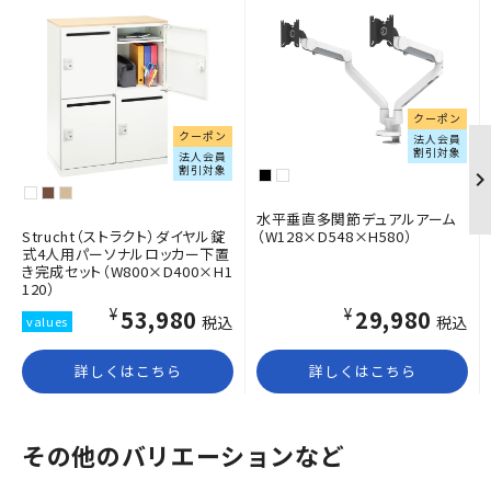
クーポン
クーポン
法人会員
割引対象
法人会員
割引対象
水平垂直多関節デュアルアーム
Strucht（ストラクト）ダイヤル錠
（W128×D548×H580）
式4人用パーソナルロッカー下置
き完成セット（W800×D400×H1
120）
¥53,980
¥29,980
税込
税込
詳しくはこちら
詳しくはこちら
その他のバリエーションなど