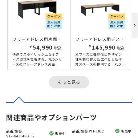
クーポン
クーポン
法人会員
法人会員
chevron_right
割引対象
割引対象
フリーアドレス用片面デスク PLDシリーズ W2000×D700×H720 その他木目
フリーアドレス用デスク PLDシリーズ W3600×D1400×H720 その他木目
¥
¥
54,990
145,990
税込
税込
快適でスタイリッシュなオフ
オフィスに機能性とデザイン
ィス環境を実現する、PLDシリ
性を兼ね備えた広々とした作
ーズのフリーアドレス片面デ
業スペースを提供する、PLDシ
スクの幅2000mmタイプで
リーズの幅3600mmタイプで
す。PLDシリーズは、機能性
す。そのシンプルかつ洗練さ
と...
れ...
もっと見る
関連商品やオプションパーツ
品番/型番:
品番/型番:
WT-1812
販売中
販売中
STR-84104PDTB