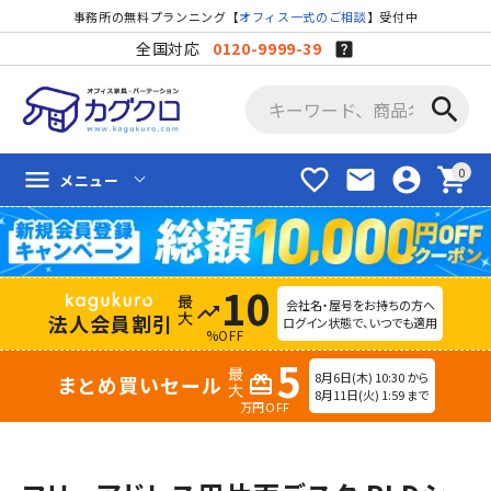
事務所の無料プランニング【
オフィス一式のご相談
】受付中
全国対応
0120-9999-39
search
favorite_border
mail
account_circle
shopping_cart
menu
メニュー
10
会社名・屋号をお持ちの方へ
trending_up
法人会員割引
ログイン状態で、いつでも適用
%OFF
5
8月6日(木) 10:30 から
まとめ買いセール
redeem
8月11日(火) 1:59 まで
万円OFF