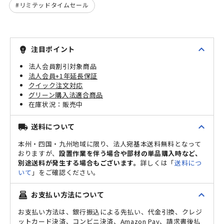
リミテッドタイムセール
expand_less
注目ポイント
emoji_objects
法人会員割引対象商品
法人会員+1年延長保証
クイック注文対応
グリーン購入法適合商品
販売中
expand_less
送料について
local_shipping
本州・四国・九州地域に限り、法人宛基本送料無料となって
おりますが、
設置作業を伴う場合や部材の単品購入時など、
別途送料が発生する場合もございます。
詳しくは「
送料につ
いて
」をご確認ください。
expand_less
お支払い方法について
point_of_sale
お支払い方法は、銀行振込による先払い、代金引換、クレジ
ットカード決済、コンビニ決済、Amazon Pay、請求書後払