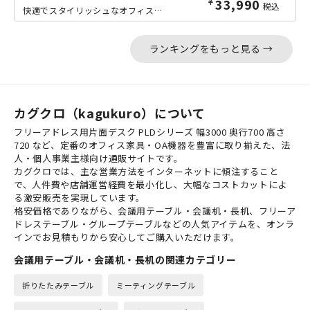
¥
33,990
税込
快適でスタイリッシュなオフィス環境を実現する、PLDシリーズのフリーアドレス片面...
ランキングをもっと見る →
カグクロ（kagukuro）について
フリーアドレス用片面デスク PLDシリーズ 幅3000 奥行700 高さ
720 など、定番のオフィス家具・OA機器を豊富に取り揃えた、法
人・個人事業主様向け通販サイトです。
カグクロでは、主な営業方法をインターネットに傾注すること
で、人件費や店舗運営経費を最小化し、大幅なコストカットによ
る激安販売を実現しています。
格安価格でありながら、会議用テーブル・会議机・長机、フリーア
ドレステーブル・グループテーブルなどの人気アイテムを、オンラ
インでお見積もりから安心してご購入いただけます。
会議用テーブル・会議机・長机の関連カテゴリー
折りたたみテーブル
ミーティングテーブル