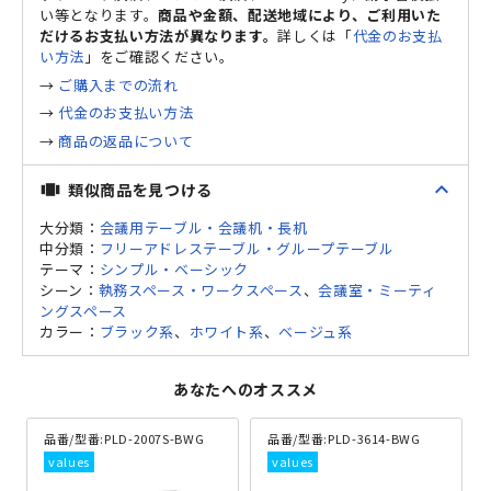
い等となります。
商品や金額、配送地域により、ご利用いた
だけるお支払い方法が異なります。
詳しくは「
代金のお支払
い方法
」をご確認ください。
→
ご購入までの流れ
→
代金のお支払い方法
→
商品の返品について
expand_less
類似商品を見つける
view_carousel
大分類：
会議用テーブル・会議机・長机
中分類：
フリーアドレステーブル・グループテーブル
テーマ：
シンプル・ベーシック
シーン：
執務スペース・ワークスペース
、
会議室・ミーティ
ングスペース
カラー：
ブラック系
、
ホワイト系
、
ベージュ系
あなたへのオススメ
品番/型番:
PLD-2007S-BWG
品番/型番:
PLD-3614-BWG