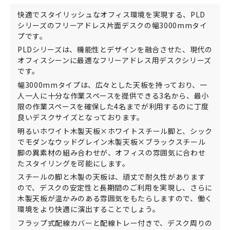
快適でスタイリッシュなオフィス環境を実現する、PLD
シリーズのフリーアドレス片面デスクの幅3000mmタイ
プです。
PLDシリーズは、機能性とデザインを融合させた、現代の
オフィスシーンに最適なフリーアドレス用デスクシリーズ
です。
幅3000mmタイプは、広々とした天板を持っており、一
人一人に十分な作業スペースを提供できる3名から、最小
限の作業スペースを確保した4名までが利用するのに丁度
良いデスクサイズとなっております。
明るいホワイト木製天板×ホワイトスチール脚と、シック
でモダンなウッドグレイン木製天板×ブラックスチール
脚の異素材の組み合わせが、オフィスの雰囲気に合わせ
たスタイリングを可能にします。
スチールの脚と木製の天板は、頑丈で耐久性があります
ので、デスクの安定性と長期間のご利用を実現し、さらに
木製天板が温かみのある雰囲気をもたらしますので、働く
環境をより快適に演出することでしょう。
フラップ式配線カバーと配線トレー付きで、デスク周りの