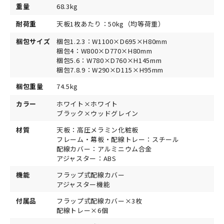
重量
68.3kg
耐荷重
天板1枚あたり：50kg（均等荷重）
梱包サイズ
梱包1.2.3：W1100×D695×H80mm
梱包4：W800×D770×H80mm
梱包5.6：W780×D760×H145mm
梱包7.8.9：W290×D115×H95mm
梱包重量
74.5kg
カラー
ホワイト×ホワイト
ブラック×ウッドグレイン
材質
天板：高圧メラミン化粧板
フレーム・幕板・配線トレー：スチール
配線カバー：アルミニウム合金
アジャスター：ABS
機能
フラップ式配線カバー
アジャスター機能
付属品
フラップ式配線カバー×3枚
配線トレー×6個