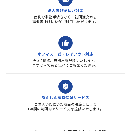
法人向け後払い対応
面倒な事務手続きなく、初回注文から
請求書掛け払いがご利用いただけます。
thumb_up
オフィス一式・レイアウト対応
全国8拠点、無料出張見積いたします。
まずは何でもお気軽にご相談ください。
verified_user
あんしん家具保証サービス
ご購入いただいた商品の引渡し日より
1年間の範囲内でサービスを提供いたします。