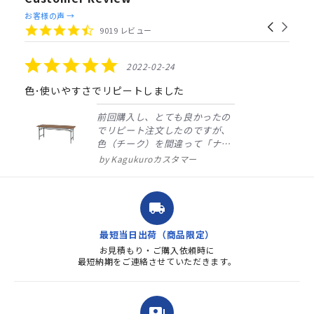
Reviews
お客様の声 →
Carousel
carousel
4.4
9019 レビュー
arrows
star
rating
5.0
2022-02-24
star
rating
色･使いやすさでリピートしました
前回購入し、とても良かったの
でリピート注文したのですが、
色（チーク）を間違って「ナチ
ュラル」としてしまいました。
Kagukuroカスタマー
注文確定時に気付き、変更メー
ルを送ると直ぐに対応ください
ました。商品到着も早く、品
local_shipping
質・使いやすさで満足していま
す。また、リピートするときは
最短当日出荷（商品限定）
よろしくお...
お見積もり・ご購入依頼時に
最短納期をご連絡させていただきます。
payments