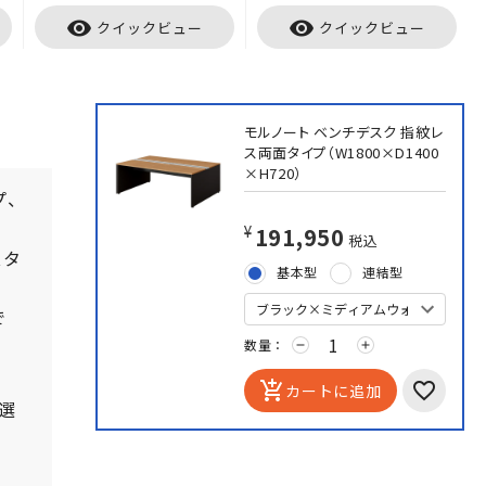
visibility
visibility
クイックビュー
クイックビュー
モルノート ベンチデスク 指紋レ
ス両面タイプ（W1800×D1400
×H720）
プ、
¥191,950
税込
スタ
基本型
連結型
で
数量：
remove
add
add_shopping_cart
カートに追加
選