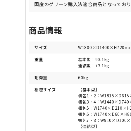
国産のグリーン購入法適合商品となってお
商品情報
サイズ
W1800×D1400×H720m
重量
基本型：93.1kg
連結型：73.1kg
耐荷重
60kg
梱包サイズ
【基本型】
梱包1・2：W1815×D615
梱包3・4：W1440×D740
梱包5：W1740×D210×H
梱包6：W1740×D60×H
梱包7・8：W910×D100
【連結型】