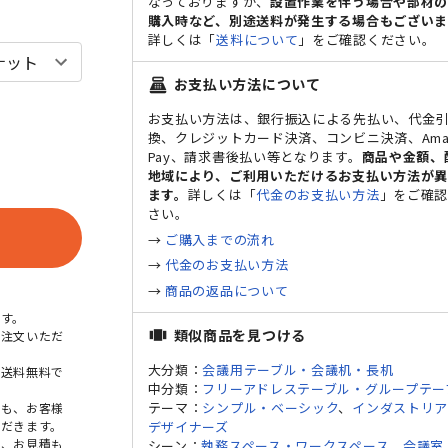
なっておりますが、
設置作業を伴う場合や部材
購入時など、別途送料が発生する場合もございま
詳しくは「
送料について
」をご確認ください。
お支払い方法について
point_of_sale
ット（基本型）
ホワイト×ミディアム
お支払い方法は、銀行振込による先払い、代金
換、クレジットカード決済、コンビニ決済、Ama
Pay、請求書後払い等となります。
商品や金額、
地域により、ご利用いただけるお支払い方法が
ます。
詳しくは「
代金のお支払い方法
」をご確
さい。
→
ご購入までの流れ
→
代金のお支払い方法
→
商品の返品について
す。
類似商品を見つける
view_carousel
ご注文いただ
大分類：
会議用テーブル・会議机・長机
本送料無料で
中分類：
フリーアドレステーブル・グループテー
テーマ：
シンプル・ベーシック
、
インダストリ
点も、お客様
だきます。
デザイナーズ
め、お見積も
シーン：
執務スペース・ワークスペース
、
会議室