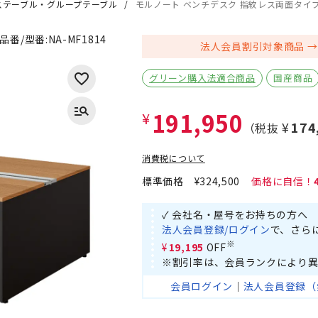
ステーブル・グループテーブル
モルノート ベンチデスク 指紋レス両面タイプ（W
品番/型番:
NA-MF1814
法人会員割引対象商品
グリーン購入法適合商品
国産商品
191,950
¥
¥17
（税抜
消費税について
標準価格
¥324,500
✓ 会社名・屋号をお持ちの方へ
法人会員登録/ログイン
で、さら
※
¥19,195
OFF
※割引率は、会員ランクにより異
会員ログイン
｜
法人会員登録（