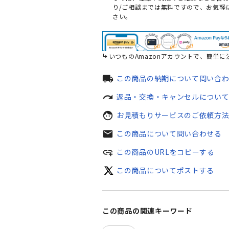
り/ご相談までは無料ですので、お気軽
さい。
いつものAmazonアカウントで、簡単に
local_shipping
この商品の納期について問い合
redo
返品・交換・キャンセルについ
face
お見積もりサービスのご依頼方
mail
この商品について問い合わせる
add_link
この商品のURLをコピーする
この商品についてポストする
この商品の関連キーワード