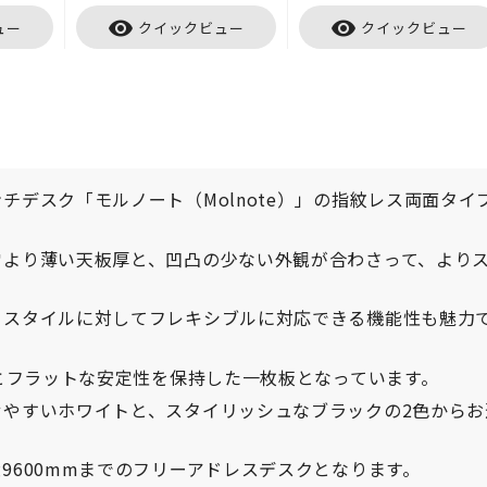
visibility
visibility
ュー
クイックビュー
クイックビュー
デスク「モルノート（Molnote）」の指紋レス両面タイ
常より薄い天板厚と、凹凸の少ない外観が合わさって、より
クスタイルに対してフレキシブルに対応できる機能性も魅力
性とフラットな安定性を保持した一枚板となっています。
やすいホワイトと、スタイリッシュなブラックの2色からお
9600mmまでのフリーアドレスデスクとなります。