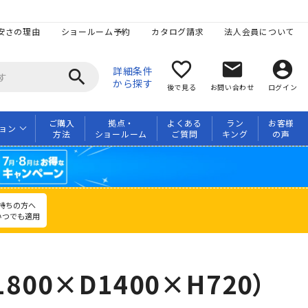
安さの理由
ショールーム予約
カタログ請求
法人会員について
favorite_border
mail
account_circle
詳細条件
search
から探す
後で見る
お問い合わせ
ログイン
ご購入
拠点・
よくある
ラン
お客様
ョン
方法
ショールーム
ご質問
キング
の声
持ちの方へ
いつでも適用
00×D1400×H720）