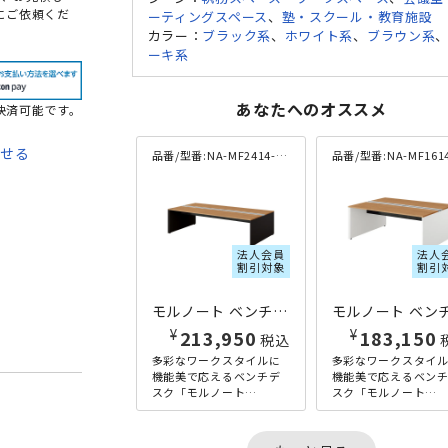
にご依頼くだ
ーティングスペース
、
塾・スクール・教育施設
カラー：
ブラック系
、
ホワイト系
、
ブラウン系
ーキ系
あなたへのオススメ
決済可能です。
わせる
品番/型番:
NA-MF2414-K-BMW
品番/型番:
NA-MF1614-K-W
て
法
法人会員
法人
割引対象
割引
モルノート ベンチデスク 指紋レス両面タイプ W2400×D1400×H720 ウォルナット
¥
¥
213,950
183,150
税込
多彩なワークスタイルに
多彩なワークスタイ
機能美で応えるベンチデ
機能美で応えるベン
スク「モルノート
スク「モルノート
（Molnote）」の指紋レ
（Molnote）」の指
ス両面タイプ、横幅
ス両面タイプ、横幅
2400×奥行1400mmサイ
1600×奥行1400m