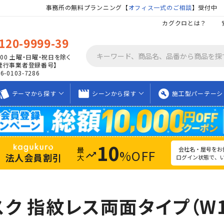
事務所の無料プランニング【
オフィス一式のご相談
】受付中
カグクロとは？
120-9999-39
00
土曜・日曜・祝日を除く
発行事業者登録番号】
06-0103-7286
tyle
movie_creation
build_circle
テーマから
探す
シーンから
探す
施工型
パーテーシ
10
会社名・屋号をお
%OFF
trending_up
法人会員割引
ログイン状態で、
ク 指紋レス両面タイプ（W18