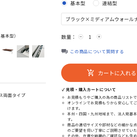
基本型
連結型
（基本型）
ブラック×ダークウォールナ
数量：
remove
add
この商品について質問する
カートに入れる
add_shopping_cart
✓ 見積・購入カートについて
レス両面タイプ
お見積もりやご購入の為の商品リストで
オンラインでお見積もりから安心して
けます。
本州・四国・九州地域まで、法人宛基
す。
商品の適切サイズや部材などの細かな
のご要望を伺い丁寧にご説明させていた
その他、在庫や納期のご確認なども含