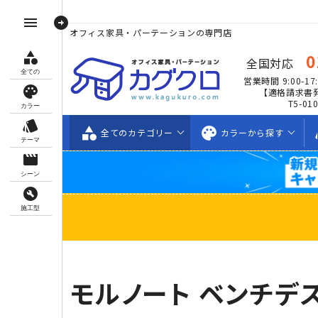
arrow_circle_right
menu
オフィス家具・パーテーションの専門店
category
0
全国対応
全ての
営業時間 9:00-17:
palette
【適格請求書
T5-01
カラー
style
category
palette
s
全ての
カテゴリー
カラーから
探す
テーマ
movie_creation
シーン
build_circle
施工型
モルノート ベンチデス