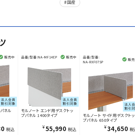
国産
ツ
販売中
品番/型番:
NA-MF14EP
販売中
品番/型番:
販売
NA-RXF07SP
法人会員
法人会員
割引対象
割引対象
法人
割引
プパネル
モルノート エンド用デスクトッ
プパネル 1400タイプ
モルノート サイド用デスクトッ
プパネル 650タイプ
80
¥55,990
¥34,650
税込
税込
税