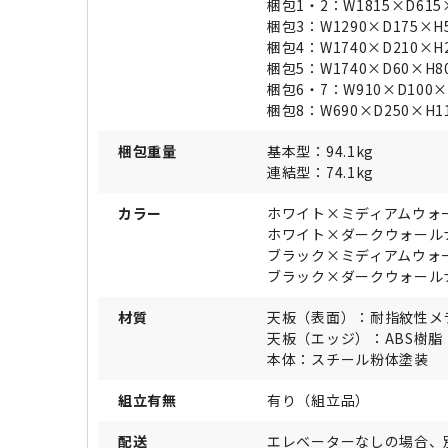
梱包1・2：W1815×D615
梱包3：W1290×D175×H
梱包4：W1740×D210×H
梱包5：W1740×D60×H
梱包6・7：W910×D100
梱包8：W690×D250×H1
梱包重量
基本型：94.1kg
連結型：74.1kg
カラー
ホワイト×ミディアムウォ
ホワイト×ダークウォール
ブラック×ミディアムウォ
ブラック×ダークウォール
材質
天板（表面）：耐指紋性メ
天板（エッジ）：ABS樹脂
本体：スチール粉体塗装
組立有無
有り（組立品）
配送
エレベーターなしの場合、