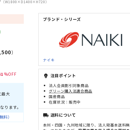
1800×D1400×H720）
ブランド・シリーズ
4,500
）
ナイキ
41
注目ポイント
emoji_objects
法人会員割引対象商品
グリーン購入法適合商品
に最大
国産商品
販売中
なります。
送料について
local_shipping
無料）
本州・四国・九州地域に限り、法人宛基本送料