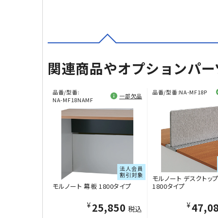
関連商品やオプションパー
品番/型番:
品番/型番:
NA-MF18P
一部欠品
NA-MF18NAMF
法人会員
割引対象
モルノート デスクトッ
モルノート 幕板 1800タイプ
1800タイプ
¥25,850
¥47,0
税込