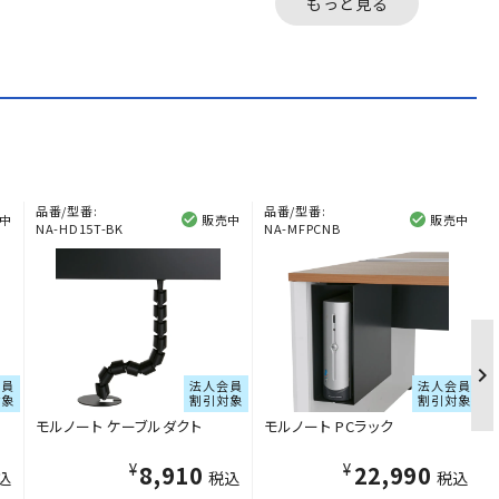
もっと見る
ズ。...
ズ。...
品番/型番:
品番/型番:
中
販売中
販売中
NA-HD15T-BK
NA-MFPCNB
会員
法人会員
法人会員
対象
割引対象
割引対象
モルノート ケーブルダクト
モルノート PCラック
¥8,910
¥22,990
込
税込
税込