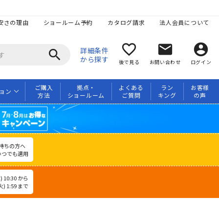
安さの理由
ショールーム予約
カタログ請求
法人会員について
favorite_border
mail
account_circle
詳細条件
search
から探す
後で見る
お問い合わせ
ログイン
ご購入
拠点・
よくある
ラン
お客様
ョン
方法
ショールーム
ご質問
キング
の声
持ちの方へ
いつでも適用
 10:30 から
) 1:59 まで