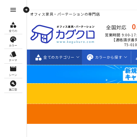
arrow_circle_right
menu
オフィス家具・パーテーションの専門店
category
0
全国対応
全ての
営業時間 9:00-17:
palette
【適格請求書
T5-01
カラー
style
category
palette
s
全ての
カテゴリー
カラーから
探す
テーマ
movie_creation
シーン
build_circle
施工型