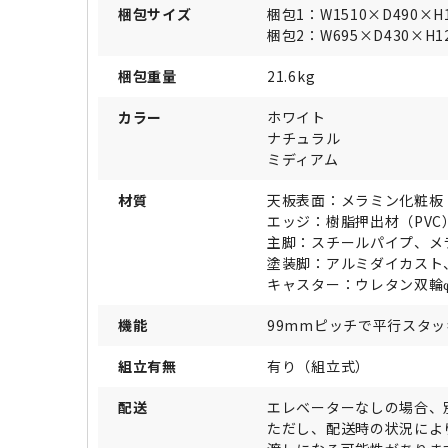
梱包サイズ
梱包1：W1510×D490×H
梱包2：W695×D430×H1
梱包重量
21.6kg
カラー
ホワイト
ナチュラル
ミディアム
材質
天板表面：メラミン化粧板
エッジ：樹脂押出材（PVC
主脚：スチールパイプ、メ
塗装脚：アルミダイカスト
キャスター：ウレタン双輪
機能
99mmピッチで平行スタッ
組立有無
有り（組立式）
配送
エレベーターなしの場合、
ただし、配送時の状況によ