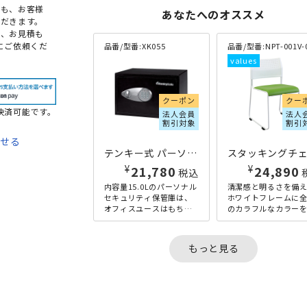
点も、お客様
あなたへのオススメ
だきます。
め、お見積も
にご依頼くだ
品番/型番:
XK055
品番/型番:
NPT-001V-05SET
クーポン
クー
決済可能です。
法人会員
法人
割引対象
割引
わせる
テンキー式 パーソナルセキュリティ保管庫 15L W350×D270×H220 ブラック
て
¥
¥
21,780
24,890
税込
内容量15.0Lのパーソナル
清潔感と明るさを備
法
セキュリティ保管庫は、
ホワイトフレームに全
オフィスユースはもちろ
のカラフルなカラー
ん、ファミリーユースに
用した、コストパフ
もフィットする丁度良い
マンスの高いスタッ
サイズです。クールな印
グチェア。お部屋をパ
もっと見る
象...
と爽や...