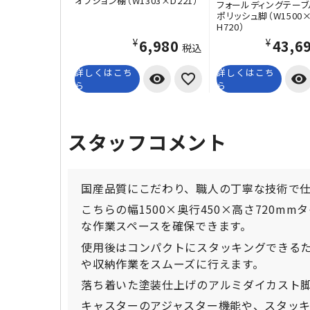
オプション棚（W1303×D221）
フォールディングテーブル
ポリッシュ脚（W1500×
H720）
¥6,980
¥43,6
税込
詳しくはこち
詳しくはこち
visibility
visibility
ら
ら
スタッフコメント
国産品質にこだわり、職人の丁寧な技術で
こちらの幅1500×奥行450×高さ720m
な作業スペースを確保できます。
使用後はコンパクトにスタッキングできる
や収納作業をスムーズに行えます。
落ち着いた塗装仕上げのアルミダイカスト
キャスターのアジャスター機能や、スタッキ