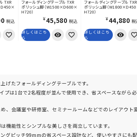
 TXR
フォールディングテーブル TXR
フォールディングテーブル TX
D450×
ポリッシュ脚（W1500×D600×
ポリッシュ脚（W1800×D45
H720）
H720）
90
¥45,580
¥44,880
税込
税込
税
詳しくはこち
詳しくはこち
visibility
visibility
ら
ら
仕上げたフォールディングテーブルです。
mタイプは1台で2名程度が並んで使用でき、省スペースながら
ため、会議室や研修室、セミナールームなどでのレイアウト
脚は機能性とシンプルな美しさを両立しています。
ングピッチ99mmの省スペース設計など、使いやすさにも