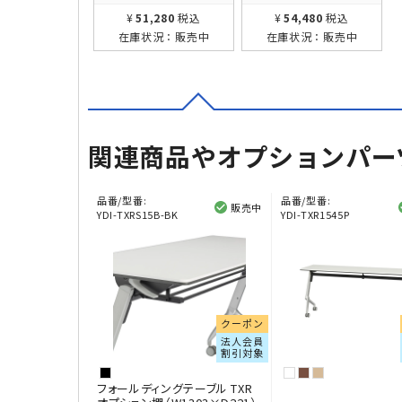
¥51,280
税込
¥54,480
税込
在庫状況：
販売中
在庫状況：
販売中
関連商品やオプションパー
品番/型番:
品番/型番:
販売中
YDI-TXRS15B-BK
YDI-TXR1545P
クーポン
法人会員
割引対象
フォールディングテーブル TXR