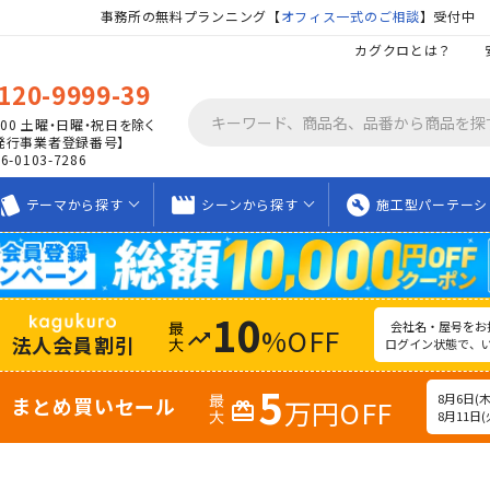
事務所の無料プランニング【
オフィス一式のご相談
】受付中
カグクロとは？
120-9999-39
00
土曜・日曜・祝日を除く
発行事業者登録番号】
06-0103-7286
tyle
movie_creation
build_circle
テーマから
探す
シーンから
探す
施工型
パーテーシ
10
会社名・屋号をお
%OFF
trending_up
法人会員割引
ログイン状態で、
5
8月6日(木)
まとめ買いセール
万円OFF
redeem
8月11日(火