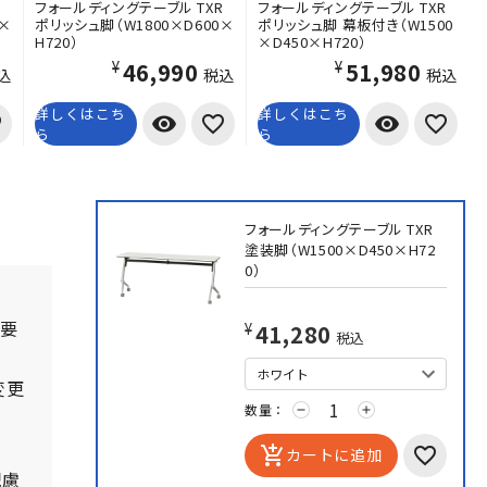
R
フォールディングテーブル TXR
フォールディングテーブル TXR
0×
ポリッシュ脚（W1800×D600×
ポリッシュ脚 幕板付き（W1500
H720）
×D450×H720）
¥46,990
¥51,980
込
税込
税込
詳しくはこち
詳しくはこち
visibility
visibility
ら
ら
フォールディングテーブル TXR
塗装脚（W1500×D450×H72
0）
必要
¥41,280
税込
変更
数量：
remove
add
add_shopping_cart
カートに追加
配慮