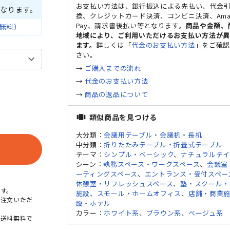
お支払い方法は、銀行振込による先払い、代金
なります。
換、クレジットカード決済、コンビニ決済、Ama
Pay、請求書後払い等となります。
商品や金額、
無料）
地域により、ご利用いただけるお支払い方法が
ます。
詳しくは「
代金のお支払い方法
」をご確
さい。
→
ご購入までの流れ
→
代金のお支払い方法
ミデ
→
商品の返品について
類似商品を見つける
view_carousel
大分類：
会議用テーブル・会議机・長机
中分類：
折りたたみテーブル・折畳式テーブル
テーマ：
シンプル・ベーシック
、
ナチュラルテ
シーン：
執務スペース・ワークスペース
、
会議室
ーティングスペース
、
エントランス・受付スペー
休憩室・リフレッシュスペース
、
塾・スクール・
す。
施設
、
スモール・ホームオフィス
、
店舗・商業
ご注文いただ
設・ホテル
カラー：
ホワイト系
、
ブラウン系
、
ベージュ系
本送料無料で