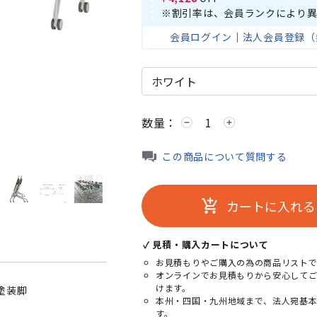
※割引率は、会員ランクにより異
会員ログイン
｜
法人会員登録（
数量：
remove
add
ナチュラル
この商品について質問する
カートに入れる
add_shopping_cart
✓ 見積・購入カートについて
お見積もりやご購入の為の商品リストで
オンラインでお見積もりから安心して
けます。
塗装脚
本州・四国・九州地域まで、法人宛基
す。