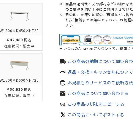
商品の適切サイズや部材などの細かな
のご要望を伺い丁寧にご説明させていた
その他、在庫や納期のご確認なども含
り/ご相談までは無料ですので、お気軽
さい。
W1800×D450×H720
¥42,480
税込
在庫状況：
販売中
いつものAmazonアカウントで、簡単に
local_shipping
この商品の納期について問い合
redo
返品・交換・キャンセルについ
W1500×D600×H720
face
お見積もりサービスのご依頼方
¥50,980
税込
mail
この商品について問い合わせる
在庫状況：
販売中
add_link
この商品のURLをコピーする
この商品についてポストする