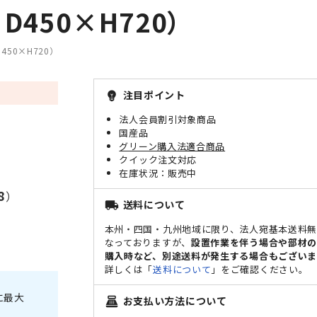
D450×H720）
450×H720）
注目ポイント
emoji_objects
法人会員割引対象商品
国産品
グリーン購入法適合商品
クイック注文対応
販売中
8
）
送料について
local_shipping
本州・四国・九州地域に限り、法人宛基本送料
なっておりますが、
設置作業を伴う場合や部材
購入時など、別途送料が発生する場合もございま
詳しくは「
送料について
」をご確認ください。
に最大
お支払い方法について
point_of_sale