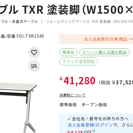
 TXR 塗装脚（W1500×
ーブル・折畳式テーブル
フォールディングテーブル TXR 塗装脚（W1500×D
番/型番:
YDI-TXR1545
法人会員割引対象商品
国産品
グリーン購入法適合商品
クイック注文対応
41,280
¥
¥37,52
（税抜
消費税について
標準価格
オープン価格
✓ 会社名・屋号をお持ちの方へ
法人会員登録/ログイン
で、さら
※
¥4,128
OFF