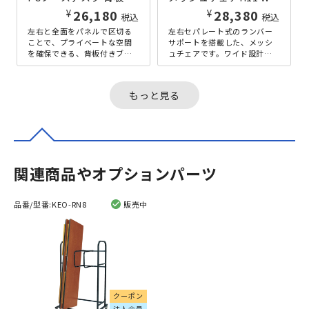
¥
¥
26,180
28,380
税込
税込
左右と全面をパネルで区切る
左右セパレート式のランバー
ことで、プライベートな空間
サポートを搭載した、メッシ
を確保できる、背板付きブー
ュチェアです。ワイド設計の
ス型デスクです。基本型と増
背・座部には通気性に優れた
連型を組み合わせることで、
メッシュ素材を採用し、長時
多人数用の...
間の使用で...
もっと見る
関連商品やオプションパーツ
品番/型番:
KEO-RN8
販売中
クーポン
法人会員