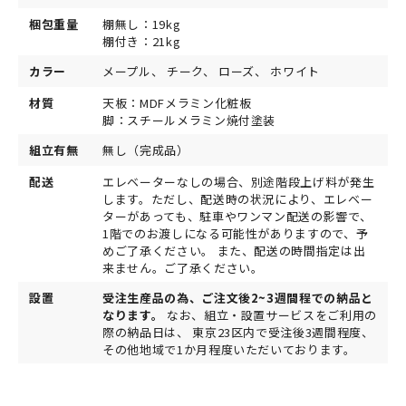
梱包重量
棚無し：19kg
棚付き：21kg
カラー
メープル、 チーク、 ローズ、 ホワイト
材質
天板：MDFメラミン化粧板
脚：スチールメラミン焼付塗装
組立有無
無し（完成品）
配送
エレベーターなしの場合、別途階段上げ料が発生
します。ただし、配送時の状況により、エレベー
ターがあっても、駐車やワンマン配送の影響で、
1階でのお渡しになる可能性がありますので、予
めご了承ください。 また、配送の時間指定は出
来ません。ご了承ください。
設置
受注生産品の為、ご注文後2~3週間程での納品と
なります。
なお、組立・設置サービスをご利用の
際の納品日は、 東京23区内で受注後3週間程度、
その他地域で1か月程度いただいております。