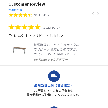
Customer Review
Reviews
お客様の声 →
Carousel
carousel
4.4
9018 レビュー
arrows
star
rating
5.0
2022-02-24
star
rating
色･使いやすさでリピートしました
前回購入し、とても良かったの
でリピート注文したのですが、
色（チーク）を間違って「ナチ
ュラル」としてしまいました。
Kagukuroカスタマー
注文確定時に気付き、変更メー
ルを送ると直ぐに対応ください
ました。商品到着も早く、品
local_shipping
質・使いやすさで満足していま
す。また、リピートするときは
最短当日出荷（商品限定）
よろしくお...
お見積もり・ご購入依頼時に
最短納期をご連絡させていただきます。