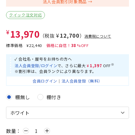
法人会員割引対象商品
クイック注文対応
¥13,970
¥12,700
（税抜
）
消費税について
標準価格
¥22,440
38
✓ 会社名・屋号をお持ちの方へ
※
法人会員登録/ログイン
で、さらに最大
¥1,397
OFF
※割引率は、会員ランクにより異なります。
会員ログイン
｜
法人会員登録（無料）
棚無し
棚付き
数量：
remove
add