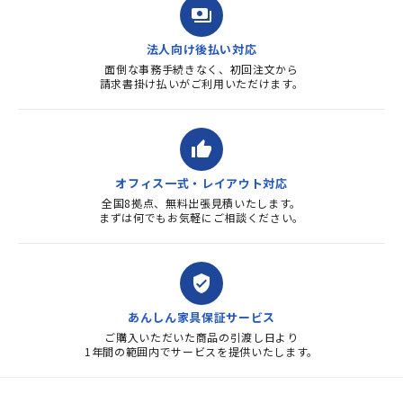
payments
法人向け後払い対応
面倒な事務手続きなく、初回注文から
請求書掛け払いがご利用いただけます。
thumb_up
オフィス一式・レイアウト対応
全国8拠点、無料出張見積いたします。
まずは何でもお気軽にご相談ください。
verified_user
あんしん家具保証サービス
ご購入いただいた商品の引渡し日より
1年間の範囲内でサービスを提供いたします。