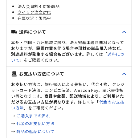
法人会員割引対象商品
クイック注文対応
販売中
expand_less
送料について
local_shipping
本州・四国・九州地域に限り、法人宛基本送料無料となって
おりますが、
設置作業を伴う場合や部材の単品購入時など、
別途送料が発生する場合もございます。
詳しくは「
送料につ
いて
」をご確認ください。
expand_less
お支払い方法について
point_of_sale
お支払い方法は、銀行振込による先払い、代金引換、クレジ
ットカード決済、コンビニ決済、Amazon Pay、請求書後払
い等となります。
商品や金額、配送地域により、ご利用いた
だけるお支払い方法が異なります。
詳しくは「
代金のお支払
い方法
」をご確認ください。
→
ご購入までの流れ
→
代金のお支払い方法
→
商品の返品について