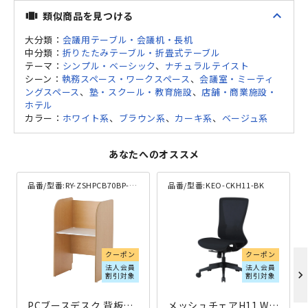
expand_less
類似商品を見つける
view_carousel
大分類：
会議用テーブル・会議机・長机
中分類：
折りたたみテーブル・折畳式テーブル
テーマ：
シンプル・ベーシック
、
ナチュラルテイスト
シーン：
執務スペース・ワークスペース
、
会議室・ミーティ
ングスペース
、
塾・スクール・教育施設
、
店舗・商業施設・
ホテル
カラー：
ホワイト系
、
ブラウン系
、
カーキ系
、
ベージュ系
あなたへのオススメ
品番/型番:
RY-ZSHPCB70BP-NA
品番/型番:
KEO-CKH11-BK
クーポン
クーポン
法人会員
法人会員
chevron_right
割引対象
割引対象
PCブースデスク 背板付き W736×D600×H1200 ナチュラル
メッシュチェアH11 W490×D580×H1005-1055 ブラック