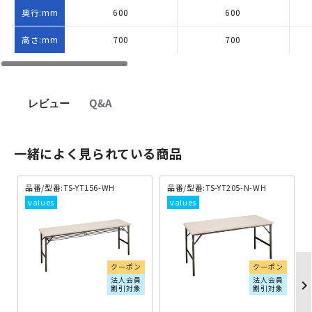
奥行:mm
600
600
高さ:mm
700
700
レビュー
Q&A
一緒によく見られている商品
品番/型番:TS-YT156-WH
品番/型番:TS-YT205-N-WH
クーポン
クーポン
法人会員
法人会員
chevron_righ
割引対象
割引対象