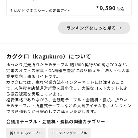
¥
9,590
税込
もはやビジネスシーンの定番アイテムとも言える、オーソドックスな折りたたみ会議テー...
ランキングをもっと見る →
カグクロ（kagukuro）について
ゆったり足元折りたたみテーブル 幅1800 奥行600 高さ700 など、
定番のオフィス家具・OA機器を豊富に取り揃えた、法人・個人事
業主様向け通販サイトです。
カグクロでは、主な営業方法をインターネットに傾注すること
で、人件費や店舗運営経費を最小化し、大幅なコストカットによ
る激安販売を実現しています。
格安価格でありながら、会議用テーブル・会議机・長机、折りた
たみテーブル・折畳式テーブルなどの人気アイテムを、オンライン
でお見積もりから安心してご購入いただけます。
会議用テーブル・会議机・長机の関連カテゴリー
折りたたみテーブル
ミーティングテーブル