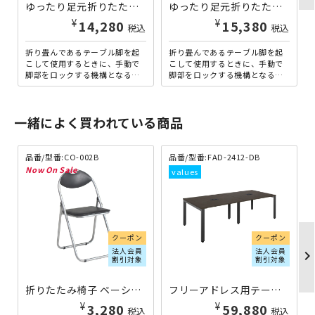
ゆったり足元折りたたみテーブル W1800×D450×H700 棚付き/ホワイト TS-YT156-WH | 801002
ゆったり足元折りたたみテーブル W1500×D600×H700 棚無し/ホワイト TS-YT205-N-WH | 801205
¥
¥
14,280
15,380
税込
税込
折り畳んであるテーブル脚を起
折り畳んであるテーブル脚を起
こして使用するときに、手動で
こして使用するときに、手動で
脚部をロックする機構となる
脚部をロックする機構となる
「クランク式（脚間をゆったり
「クランク式（脚間をゆったり
使用できる）」を採用した、横
使用できる）」を採用した、横
幅...
幅...
一緒によく買われている商品
品番/型番:CO-002B
品番/型番:FAD-2412-DB
クーポン
クーポン
法人会員
法人会員
chevron_righ
割引対象
割引対象
折りたたみ椅子 ベーシックタイプ CO-002B | 416156
フリーアドレス用テーブル FADシリーズ W2400×D1200×H720 ブラックフレーム：ダークブラウン FAD-2412-DB | 270227
¥
¥
3,280
59,880
税込
税込