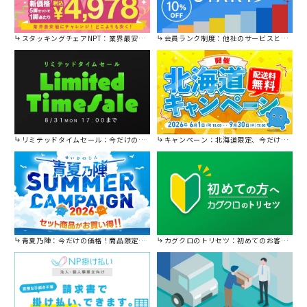
スタッキングチェアNPT：業界最安値に挑戦！
会員ランク制度：他社のサービスと比較してください。
リミテッドタイムセール：今だけの限定セール。
キャンペーン：北海道限定、今だけ送料無料！
青夏乃陣：今だけの価格！商品限定セール開催中です。
カグクロのトリセツ：初めてのお客様はこちら。