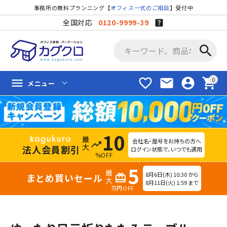
事務所の無料プランニング【
オフィス一式のご相談
】受付中
全国対応
0120-9999-39
search
favorite_border
mail
account_circle
shopping_cart
menu
メニュー
10
会社名・屋号をお持ちの方へ
trending_up
法人会員割引
ログイン状態で、いつでも適用
%OFF
5
8月6日(木) 10:30 から
まとめ買いセール
redeem
8月11日(火) 1:59 まで
万円OFF