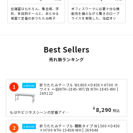
会議室はもちろん、集会場、学
オフィスワークに必要十分な機
校、多目的ホールと、あらゆる
能性を備えながら驚きのロープ
場面で定番の折りたたみ椅子の
ライスを実現した、当店オリジ
機能を、よりベーシックなもの
ナルのフリーアドレス用テーブ
に絞り込み、価格を徹底的に
ルのワイド2400mmタイプ...
抑...
Best Sellers
売れ筋ランキング
折りたたみテーブル W1800×D450×H700 ホ
ワイト ←旧NTH-1845-WT/白 NTH-1845-WH |
269122
¥
8,290
税込
もはやビジネスシーンの定番アイテムとも言える、オーソドックスな折りたたみ会議テー...
折りたたみテーブル 棚無タイプ W1500×D450
×H700 NTH-1545N-WH | 269046